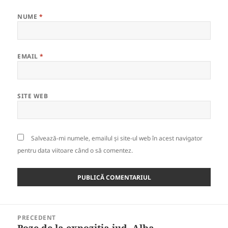
NUME
*
EMAIL
*
SITE WEB
Salvează-mi numele, emailul și site-ul web în acest navigator
pentru data viitoare când o să comentez.
Navigare
PRECEDENT
în
Poze de la expozitia jud. Alba
Articolul