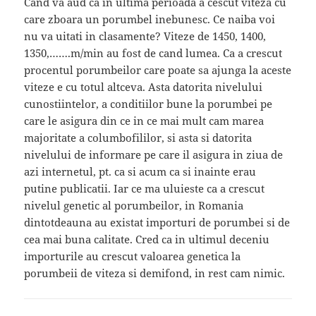
Cand va aud ca in ultima perioada a cescut viteza cu
care zboara un porumbel inebunesc. Ce naiba voi
nu va uitati in clasamente? Viteze de 1450, 1400,
1350,…….m/min au fost de cand lumea. Ca a crescut
procentul porumbeilor care poate sa ajunga la aceste
viteze e cu totul altceva. Asta datorita nivelului
cunostiintelor, a conditiilor bune la porumbei pe
care le asigura din ce in ce mai mult cam marea
majoritate a columbofililor, si asta si datorita
nivelului de informare pe care il asigura in ziua de
azi internetul, pt. ca si acum ca si inainte erau
putine publicatii. Iar ce ma uluieste ca a crescut
nivelul genetic al porumbeilor, in Romania
dintotdeauna au existat importuri de porumbei si de
cea mai buna calitate. Cred ca in ultimul deceniu
importurile au crescut valoarea genetica la
porumbeii de viteza si demifond, in rest cam nimic.