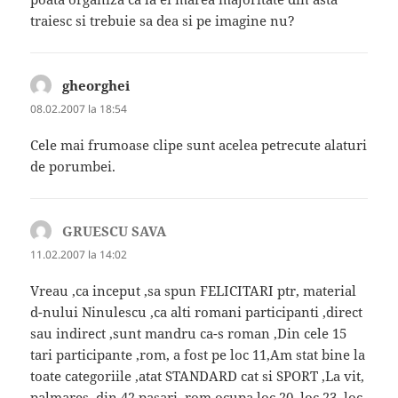
traiesc si trebuie sa dea si pe imagine nu?
gheorghei
spune:
08.02.2007 la 18:54
Cele mai frumoase clipe sunt acelea petrecute alaturi
de porumbei.
GRUESCU SAVA
spune:
11.02.2007 la 14:02
Vreau ,ca inceput ,sa spun FELICITARI ptr, material
d-nului Ninulescu ,ca alti romani participanti ,direct
sau indirect ,sunt mandru ca-s roman ,Din cele 15
tari participante ,rom, a fost pe loc 11,Am stat bine la
toate categoriile ,atat STANDARD cat si SPORT ,La vit,
palmares ,din 42 pasari, rom ocupa loc 20 ,loc 23, loc