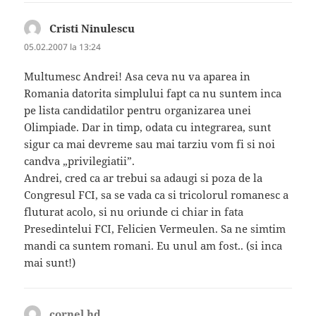
Cristi Ninulescu
spune:
05.02.2007 la 13:24
Multumesc Andrei! Asa ceva nu va aparea in
Romania datorita simplului fapt ca nu suntem inca
pe lista candidatilor pentru organizarea unei
Olimpiade. Dar in timp, odata cu integrarea, sunt
sigur ca mai devreme sau mai tarziu vom fi si noi
candva „privilegiatii”.
Andrei, cred ca ar trebui sa adaugi si poza de la
Congresul FCI, sa se vada ca si tricolorul romanesc a
fluturat acolo, si nu oriunde ci chiar in fata
Presedintelui FCI, Felicien Vermeulen. Sa ne simtim
mandi ca suntem romani. Eu unul am fost.. (si inca
mai sunt!)
cornel hd
spune: