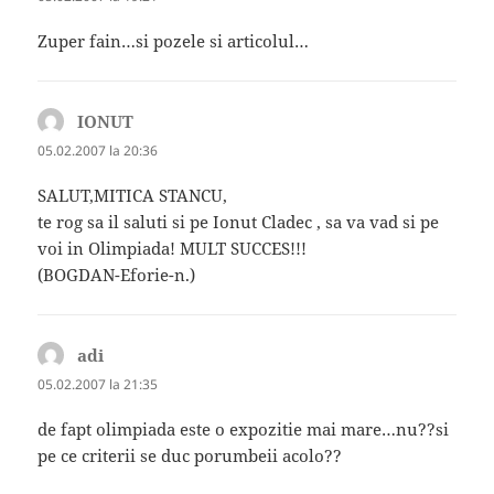
Zuper fain…si pozele si articolul…
IONUT
spune:
05.02.2007 la 20:36
SALUT,MITICA STANCU,
te rog sa il saluti si pe Ionut Cladec , sa va vad si pe
voi in Olimpiada! MULT SUCCES!!!
(BOGDAN-Eforie-n.)
adi
spune:
05.02.2007 la 21:35
de fapt olimpiada este o expozitie mai mare…nu??si
pe ce criterii se duc porumbeii acolo??