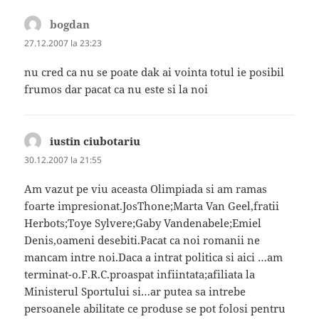
bogdan
spune:
27.12.2007 la 23:23
nu cred ca nu se poate dak ai vointa totul ie posibil
frumos dar pacat ca nu este si la noi
iustin ciubotariu
spune:
30.12.2007 la 21:55
Am vazut pe viu aceasta Olimpiada si am ramas
foarte impresionat.JosThone;Marta Van Geel,fratii
Herbots;Toye Sylvere;Gaby Vandenabele;Emiel
Denis,oameni desebiti.Pacat ca noi romanii ne
mancam intre noi.Daca a intrat politica si aici …am
terminat-o.F.R.C.proaspat infiintata;afiliata la
Ministerul Sportului si…ar putea sa intrebe
persoanele abilitate ce produse se pot folosi pentru