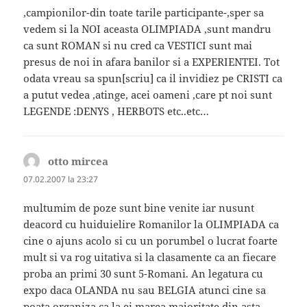
,campionilor-din toate tarile participante-,sper sa
vedem si la NOI aceasta OLIMPIADA ,sunt mandru
ca sunt ROMAN si nu cred ca VESTICI sunt mai
presus de noi in afara banilor si a EXPERIENTEI. Tot
odata vreau sa spun[scriu] ca il invidiez pe CRISTI ca
a putut vedea ,atinge, acei oameni ,care pt noi sunt
LEGENDE :DENYS , HERBOTS etc..etc…
otto mircea
spune:
07.02.2007 la 23:27
multumim de poze sunt bine venite iar nusunt
deacord cu huiduielire Romanilor la OLIMPIADA ca
cine o ajuns acolo si cu un porumbel o lucrat foarte
mult si va rog uitativa si la clasamente ca an fiecare
proba an primi 30 sunt 5-Romani. An legatura cu
expo daca OLANDA nu sau BELGIA atunci cine sa
poata organiza ca la ei marea majoritate din asta