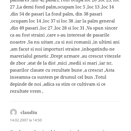
27 ,La demi fond palm,ocupam loc 5 ,loc 13 ,loc 14
,din 54 de pasari La fond palm, din 38 pasari
,ocupam loc 14 ,loc 37 si loc 38 ,iar la palm general
,din 49 pasari ,loc 27 ,loc 28 si loc 31 ,Va spun sincer
ca au fost straini ,care s-au interesat de pasarile
noastre ,Sa nu uitam ,ca si noi romanii ,in ultimi ani
,am facut si noi importuri straine ,inbogatindu-ne
marerialul genetic ,Drept urmare ,au crescut vitezele
de zbor ,atat de la dist ,mici ,medii si mari ,iar nr,
pasarilor clasate cu rezultate bune ,a crescut ,Asta
inseamna ca suntem pe drumul cel bun ,Totul
depinde de noi ,adica sa stim ce cultivam si ce
rezultate vrem ,
claudiu
spune:
14.02.2007 la 14:50