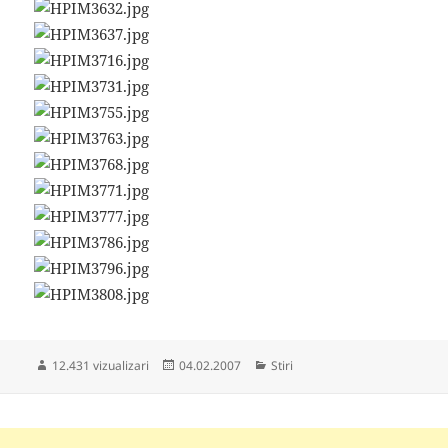
Publicat
Categorii
12.431 vizualizari
04.02.2007
Stiri
pe