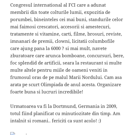
Congresul international al FCI care a adunat
membrii din toate colturile lumii, expozitia de
porumbei, bineinteles cei mai buni, standurile celor
mai faimosi crescatori, accesorii si amestecuri,
tratamente si vitamine, carti, filme, brosuri, reviste,
imnanari de premii, clowni, licitatii columbofile
care ajung pana la 6000 ? si mai mult, navete
zburatoare care arunca bomboane, concursuri, bere,
foc splendid de artificii, seara la restaurant si multe
multe altele pentru miile de oameni veniti in
frumosul oras de pe malul Marii Nordului. Cam asa
arata pe scurt Olimpiada de anul acesta. Organizare
foarte buna si lucruri incredibile!
Urmatoarea va fi la Dortmund, Germania in 2009,
totul fiind planificat cu minutiozitate din timp. Am
intalnit si romani.. fericiti ca sunt acolo! :)