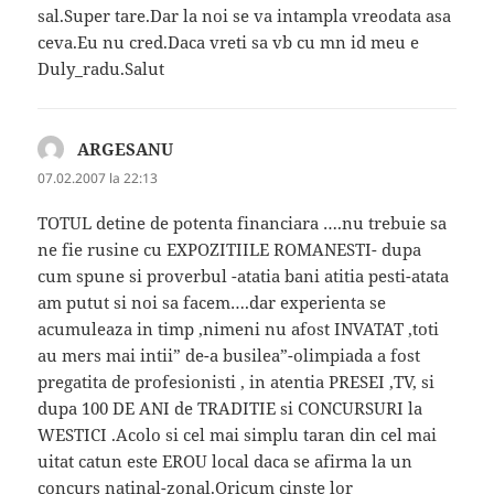
sal.Super tare.Dar la noi se va intampla vreodata asa
ceva.Eu nu cred.Daca vreti sa vb cu mn id meu e
Duly_radu.Salut
ARGESANU
spune:
07.02.2007 la 22:13
TOTUL detine de potenta financiara ….nu trebuie sa
ne fie rusine cu EXPOZITIILE ROMANESTI- dupa
cum spune si proverbul -atatia bani atitia pesti-atata
am putut si noi sa facem….dar experienta se
acumuleaza in timp ,nimeni nu afost INVATAT ,toti
au mers mai intii” de-a busilea”-olimpiada a fost
pregatita de profesionisti , in atentia PRESEI ,TV, si
dupa 100 DE ANI de TRADITIE si CONCURSURI la
WESTICI .Acolo si cel mai simplu taran din cel mai
uitat catun este EROU local daca se afirma la un
concurs natinal-zonal.Oricum cinste lor