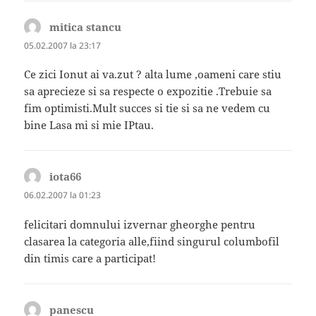
mitica stancu
spune:
05.02.2007 la 23:17
Ce zici Ionut ai va.zut ? alta lume ,oameni care stiu
sa aprecieze si sa respecte o expozitie .Trebuie sa
fim optimisti.Mult succes si tie si sa ne vedem cu
bine Lasa mi si mie IPtau.
iota66
spune:
06.02.2007 la 01:23
felicitari domnului izvernar gheorghe pentru
clasarea la categoria alle,fiind singurul columbofil
din timis care a participat!
panescu
spune: