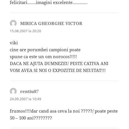
felicitari…….imagini excelente…………
MIRICA GHEORGHE VICTOR
spune:
15.08.2007 la 20:20
viki
cine are porumbei campioni poate
spune ca este un om norocos!!!!!
DACA NE AJUTA DUMNEZEU PESTE CATIVA ANI
VOM AVEA SI NOI O EXPOZITIE DE NEUITAT!!!
rentiu87
spune:
24.09.2007 la 10:49
frumos!!!!dar cand asa ceva la noi ?????/ poate peste
50 – 100 ani????????