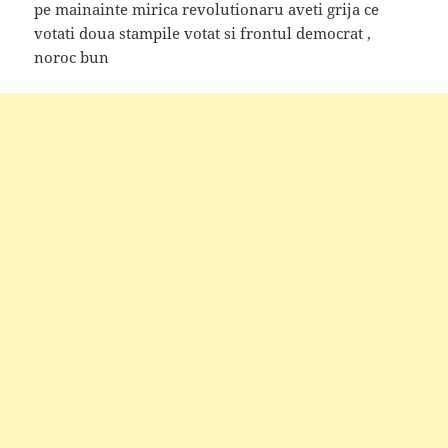
pe mainainte mirica revolutionaru aveti grija ce
votati doua stampile votat si frontul democrat ,
noroc bun