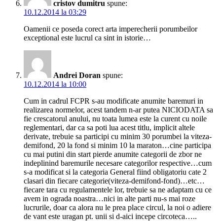
cristov dumitru
spune:
10.12.2014 la 03:29
Oamenii ce poseda corect arta imperecherii porumbeilor
exceptional este lucrul ca sint in istorie…
Andrei Doran
spune:
10.12.2014 la 10:00
Cum in cadrul FCPR s-au modificate anumite baremuri in
realizarea normelor, acest tandem n-ar putea NICIODATA sa
fie crescatorul anului, nu toata lumea este la curent cu noile
reglementari, dar ca sa poti lua acest titlu, implicit altele
derivate, trebuie sa participi cu minim 30 porumbei la viteza-
demifond, 20 la fond si minim 10 la maraton…cine participa
cu mai putini din start pierde anumite categorii de zbor ne
indeplinind baremurile necesare categorilor respective…cum
s-a modificat si la categoria General fiind obligatoriu cate 2
clasari din fiecare categorie(viteza-demifond-fond)…etc…
fiecare tara cu regulamentele lor, trebuie sa ne adaptam cu ce
avem in ograda noastra…nici in alte parti nu-s mai roze
lucrurile, doar ca alora nu le prea place circul, la noi o adiere
de vant este uragan pt. unii si d-aici incepe circoteca…..