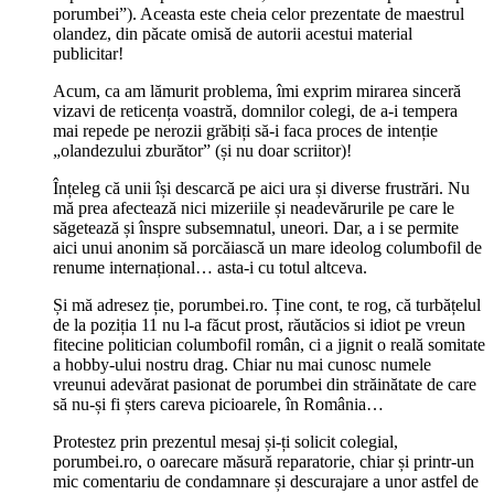
porumbei”). Aceasta este cheia celor prezentate de maestrul
olandez, din păcate omisă de autorii acestui material
publicitar!
Acum, ca am lămurit problema, îmi exprim mirarea sinceră
vizavi de reticența voastră, domnilor colegi, de a-i tempera
mai repede pe nerozii grăbiți să-i faca proces de intenție
„olandezului zburător” (și nu doar scriitor)!
Înțeleg că unii își descarcă pe aici ura și diverse frustrări. Nu
mă prea afectează nici mizeriile și neadevărurile pe care le
săgetează și înspre subsemnatul, uneori. Dar, a i se permite
aici unui anonim să porcăiască un mare ideolog columbofil de
renume internațional… asta-i cu totul altceva.
Și mă adresez ție, porumbei.ro. Ține cont, te rog, că turbățelul
de la poziția 11 nu l-a făcut prost, răutăcios si idiot pe vreun
fitecine politician columbofil român, ci a jignit o reală somitate
a hobby-ului nostru drag. Chiar nu mai cunosc numele
vreunui adevărat pasionat de porumbei din străinătate de care
să nu-și fi șters careva picioarele, în România…
Protestez prin prezentul mesaj și-ți solicit colegial,
porumbei.ro, o oarecare măsură reparatorie, chiar și printr-un
mic comentariu de condamnare și descurajare a unor astfel de