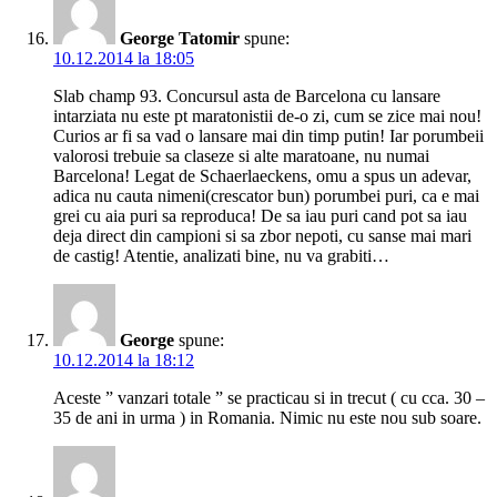
George Tatomir
spune:
10.12.2014 la 18:05
Slab champ 93. Concursul asta de Barcelona cu lansare
intarziata nu este pt maratonistii de-o zi, cum se zice mai nou!
Curios ar fi sa vad o lansare mai din timp putin! Iar porumbeii
valorosi trebuie sa claseze si alte maratoane, nu numai
Barcelona! Legat de Schaerlaeckens, omu a spus un adevar,
adica nu cauta nimeni(crescator bun) porumbei puri, ca e mai
grei cu aia puri sa reproduca! De sa iau puri cand pot sa iau
deja direct din campioni si sa zbor nepoti, cu sanse mai mari
de castig! Atentie, analizati bine, nu va grabiti…
George
spune:
10.12.2014 la 18:12
Aceste ” vanzari totale ” se practicau si in trecut ( cu cca. 30 –
35 de ani in urma ) in Romania. Nimic nu este nou sub soare.