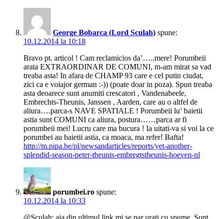
George Bobarca (Lord Sculah)
spune:
10.12.2014 la 10:18
Bravo pt. articol ! Cam reclamicios da’…..mere! Porumbeii
arata EXTRAORDINAR DE COMUNI, m-am mirat sa vad
treaba asta! In afara de CHAMP 93 care e cel putin ciudat,
zici ca e voiajor german :-)) (poate doar in poza). Spun treaba
asta deoarece sunt anumiti crescatori , Vandenabeele,
Embrechts-Theunis, Janssen , Aarden, care au o altfel de
aliura….parca-s NAVE SPATIALE ! Porumbeii lu’ baietii
astia sunt COMUNI ca aliura, postura……parca ar fi
porumbeii mei! Lucru care ma bucura ! Ia uitati-va si voi la ce
porumbei au baietii astia, ca moaca, ma refer! Bafta!
http://m.pipa.be/pl/newsandarticles/reports/yet-another-
splendid-season-peter-theunis-embregtstheunis-hoeven-nl
porumbei.ro
spune:
10.12.2014 la 10:33
@Sculah: aia din ultimul link mi se par urati cu spume. Sunt