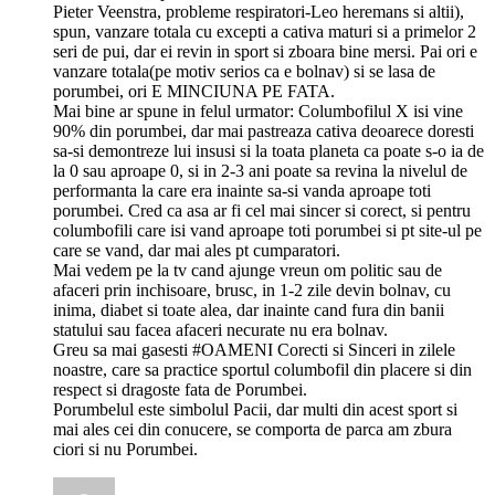
Pieter Veenstra, probleme respiratori-Leo heremans si altii),
spun, vanzare totala cu excepti a cativa maturi si a primelor 2
seri de pui, dar ei revin in sport si zboara bine mersi. Pai ori e
vanzare totala(pe motiv serios ca e bolnav) si se lasa de
porumbei, ori E MINCIUNA PE FATA.
Mai bine ar spune in felul urmator: Columbofilul X isi vine
90% din porumbei, dar mai pastreaza cativa deoarece doresti
sa-si demontreze lui insusi si la toata planeta ca poate s-o ia de
la 0 sau aproape 0, si in 2-3 ani poate sa revina la nivelul de
performanta la care era inainte sa-si vanda aproape toti
porumbei. Cred ca asa ar fi cel mai sincer si corect, si pentru
columbofili care isi vand aproape toti porumbei si pt site-ul pe
care se vand, dar mai ales pt cumparatori.
Mai vedem pe la tv cand ajunge vreun om politic sau de
afaceri prin inchisoare, brusc, in 1-2 zile devin bolnav, cu
inima, diabet si toate alea, dar inainte cand fura din banii
statului sau facea afaceri necurate nu era bolnav.
Greu sa mai gasesti #OAMENI Corecti si Sinceri in zilele
noastre, care sa practice sportul columbofil din placere si din
respect si dragoste fata de Porumbei.
Porumbelul este simbolul Pacii, dar multi din acest sport si
mai ales cei din conucere, se comporta de parca am zbura
ciori si nu Porumbei.