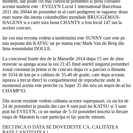
moment, dar poate cel mai cunoscut porumbel si perla coroanei
acestui tandem este : EVELYN Locul 1 international Barcelona
2011 din 26044 de porumbei in al carei pedigreeu se ragasesc doua
mari nume din istoria columbofiliei mondiale BRUGGEMAN-
HAGENS si a carei sora buna CHANTY a fost locul 147 nat la
acelasi concurs.
Iar cea mai recenta vedeta a tandemului este SUNNY care este pe
tata nepoata din KATSU iar pe mama este Mark Van de Berg din
linia renumitului DOLLE.
La concursul foarte dur de la Marseille 2014 dupa 15 ore de zbor
reuseste sa ajunga acasa la ora 21:45 fiind astefel singurul porumbel
zonal constatat in prima zi de concurs dupa ce a parcurs o distanta
de 1034 de km pe o caldura de 35-40 de grade, care dupa aceasta
isprava a trecut direct in compartimentul de reproductie unde in
momentul acesta este pereche cu Super 35 din nou un nepot de-al lui
CHAMP 93.
Din aceste rezulate vedem calitatea acestor superpasari, cu un lot de
24 de porumbei la prasila din care 8 sunt puii lui KATSU si 3 sunt
puii lui EVELYN, cu un numar de 5-10 porumbei inscrisi la fiecare
etapa de Maraton la care participa ei fac practic minuni.
DECI INCA O DATA SE DOVEDESTE CA, CALITATEA
BATE CANTITATEA !