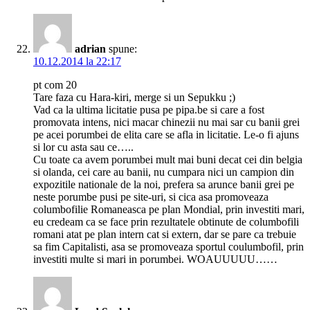
adrian
spune:
10.12.2014 la 22:17
pt com 20
Tare faza cu Hara-kiri, merge si un Sepukku ;)
Vad ca la ultima licitatie pusa pe pipa.be si care a fost
promovata intens, nici macar chinezii nu mai sar cu banii grei
pe acei porumbei de elita care se afla in licitatie. Le-o fi ajuns
si lor cu asta sau ce…..
Cu toate ca avem porumbei mult mai buni decat cei din belgia
si olanda, cei care au banii, nu cumpara nici un campion din
expozitile nationale de la noi, prefera sa arunce banii grei pe
neste porumbe pusi pe site-uri, si cica asa promoveaza
columbofilie Romaneasca pe plan Mondial, prin investiti mari,
eu credeam ca se face prin rezultatele obtinute de columbofili
romani atat pe plan intern cat si extern, dar se pare ca trebuie
sa fim Capitalisti, asa se promoveaza sportul coulumbofil, prin
investiti multe si mari in porumbei. WOAUUUUU……