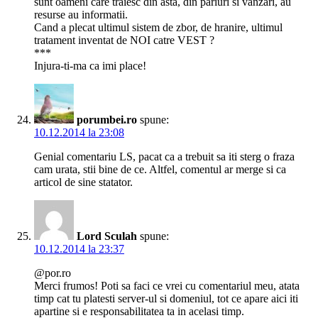
sunt oameni care traiesc din asta, din pariuri si vanzari, au
resurse au informatii.
Cand a plecat ultimul sistem de zbor, de hranire, ultimul
tratament inventat de NOI catre VEST ?
***
Injura-ti-ma ca imi place!
porumbei.ro
spune:
10.12.2014 la 23:08
Genial comentariu LS, pacat ca a trebuit sa iti sterg o fraza
cam urata, stii bine de ce. Altfel, comentul ar merge si ca
articol de sine statator.
Lord Sculah
spune:
10.12.2014 la 23:37
@por.ro
Merci frumos! Poti sa faci ce vrei cu comentariul meu, atata
timp cat tu platesti server-ul si domeniul, tot ce apare aici iti
apartine si e responsabilitatea ta in acelasi timp.