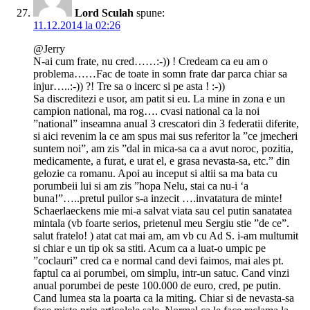
Lord Sculah
spune:
11.12.2014 la 02:26
@Jerry
N-ai cum frate, nu cred……:-)) ! Credeam ca eu am o
problema……Fac de toate in somn frate dar parca chiar sa
injur…..:-)) ?! Tre sa o incerc si pe asta ! :-))
Sa discreditezi e usor, am patit si eu. La mine in zona e un
campion national, ma rog…. cvasi national ca la noi
”national” inseamna anual 3 crescatori din 3 federatii diferite,
si aici revenim la ce am spus mai sus referitor la ”ce jmecheri
suntem noi”, am zis ”dal in mica-sa ca a avut noroc, pozitia,
medicamente, a furat, e urat el, e grasa nevasta-sa, etc.” din
gelozie ca romanu. Apoi au inceput si altii sa ma bata cu
porumbeii lui si am zis ”hopa Nelu, stai ca nu-i ‘a
buna!”…..pretul puilor s-a inzecit ….invatatura de minte!
Schaerlaeckens mie mi-a salvat viata sau cel putin sanatatea
mintala (vb foarte serios, prietenul meu Sergiu stie ”de ce”.
salut fratelo! ) atat cat mai am, am vb cu Ad S. i-am multumit
si chiar e un tip ok sa stiti. Acum ca a luat-o umpic pe
”coclauri” cred ca e normal cand devi faimos, mai ales pt.
faptul ca ai porumbei, om simplu, intr-un satuc. Cand vinzi
anual porumbei de peste 100.000 de euro, cred, pe putin.
Cand lumea sta la poarta ca la miting. Chiar si de nevasta-sa