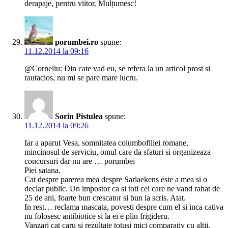
derapaje, pentru viitor. Mulțumesc!
porumbei.ro
spune:
11.12.2014 la 09:16
@Corneliu: Din cate vad eu, se refera la un articol prost si
rautacios, nu mi se pare mare lucru.
Sorin Pistulea
spune:
11.12.2014 la 09:26
Iar a aparut Vesa, somnitatea columbofiliei romane,
mincinosul de serviciu, omul care da sfaturi si organizeaza
concursuri dar nu are … porumbei
Piei satana.
Cat despre parerea mea despre Sarlaekens este a mea si o
declar public. Un impostor ca si toti cei care ne vand rahat de
25 de ani, foarte bun crescator si bun la scris. Atat.
In rest… reclama mascata, povesti despre cum el si inca cativa
nu folosesc antibiotice si la ei e plin frigideru.
Vanzari cat caru si rezultate totusi mici comparativ cu altii.