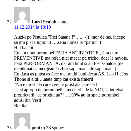
Lord Sculah
spune:
11.12.2014 la 10:10
Auzi-l pe Pistulea ”Piei Satana !”….. :-))) mor de ras, incepe
sa imi placa topic-ul ….se ia lumea la ”paruit” !
Hai baietii !
Eu am tinut porumbei FARA ANTIBIOTICE , fara cure
PREVENTIVE ma refer, nici macar pt. tricho, doar la nevoie.
Fara PERFORMANTA, dar am tinut si au fost sanatosi (de
mentionat ca mergeau la zbor saptamana de saptamana)!
Eu daca as putea as face mai multi bani decat AS, Leo H., Jos
Thone si altii….atata timp cat exista fraieri!
”Nu e prost ala care cere, e prost ala care da !”
….si apropo de porumbeii ”jmecheri” de la NOI, ia intrebati
proprietarii ”ce origini au?”…..90% au in spate porumbei
adusi din Vest!
Boafta!
pentru 23
spune: