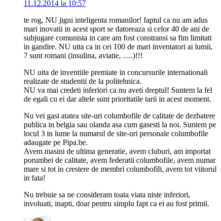
11.12.2014 la 10:57
te rog, NU jigni inteligenta romanilor! faptul ca nu am adus
mari inovatii in acest sport se datoreaza si celor 40 de ani de
subjugare comunista in care am fost constransi sa fim limitati
in gandire. NU uita ca in cei 100 de mari inventatori ai lumii,
7 sunt romani (insulina, aviatie, ….)!!!
NU uita de inventiile premiate in concursurile internationali
realizate de studentii de la politehnica.
NU va mai credeti inferiori ca nu aveti dreptul! Suntem la fel
de egali cu ei dar altele sunt prioritatile tarii in acest moment.
Nu vei gasi atatea site-uri columbofile de calitate de dezbatere
publica in belgia sau olanda asa cum gasesti la noi. Suntem pe
locul 3 in lume la numarul de site-uri personale columbofile
adaugate pe Pipa.be.
Avem masini de ultima generatie, avem cluburi, am importat
porumbei de calitate, avem federatii columbofile, avem numar
mare si tot in crestere de membri columbofili, avem tot viitorul
in fata!
Nu trebuie sa ne consideram toata viata niste inferiori,
involuati, inapti, doar pentru simplu fapt ca ei au fost primii.