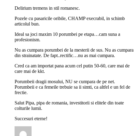
Delirium tremens in stil romanesc.
Pozele cu pasaricile oribile, CHAMP execrabil, in schimb
articolul bun.
Ideal sa joci maxim 10 porumbei pe etapa…cam suna a
profesionism.
Nu as cumpara porumbei de la mesterii de sus. Nu as cumpara
din strainatate. De fapt..rectific…nu as mai cumpara.
Cred ca am importat pana acum cel putin 50-60, care mai de
care mai de kkt.
Porumbeii dragii mosului, NU se cumpara de pe net.
Porumbeii e ca femeile trebuie sa ii simti, ca altfel e un fel de
frectie.
Salut Pipa, pipa de romania, investitorii si elitele din toate
colturile lumii.
Succesuri eterne!