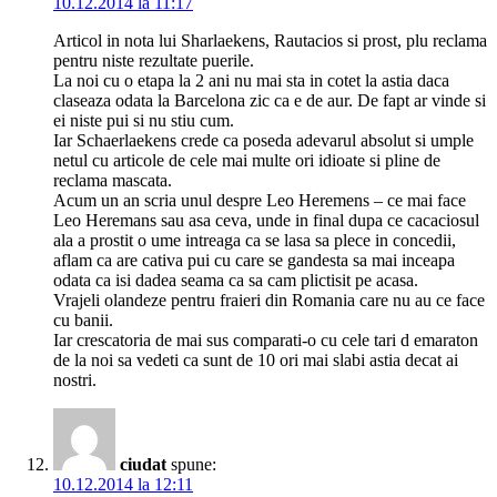
10.12.2014 la 11:17
Articol in nota lui Sharlaekens, Rautacios si prost, plu reclama
pentru niste rezultate puerile.
La noi cu o etapa la 2 ani nu mai sta in cotet la astia daca
claseaza odata la Barcelona zic ca e de aur. De fapt ar vinde si
ei niste pui si nu stiu cum.
Iar Schaerlaekens crede ca poseda adevarul absolut si umple
netul cu articole de cele mai multe ori idioate si pline de
reclama mascata.
Acum un an scria unul despre Leo Heremens – ce mai face
Leo Heremans sau asa ceva, unde in final dupa ce cacaciosul
ala a prostit o ume intreaga ca se lasa sa plece in concedii,
aflam ca are cativa pui cu care se gandesta sa mai inceapa
odata ca isi dadea seama ca sa cam plictisit pe acasa.
Vrajeli olandeze pentru fraieri din Romania care nu au ce face
cu banii.
Iar crescatoria de mai sus comparati-o cu cele tari d emaraton
de la noi sa vedeti ca sunt de 10 ori mai slabi astia decat ai
nostri.
ciudat
spune:
10.12.2014 la 12:11