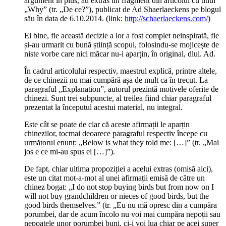
argument în plus, au extras un fragment din articolul cu titlul
„Why” (tr. „De ce?”), publicat de Ad Shaerlaeckens pe blogul
său în data de 6.10.2014. (link:
http://schaerlaeckens.com/
)
Ei bine, fie această decizie a lor a fost complet neinspirată, fie
și-au urmarit cu bună știință scopul, folosindu-se mojicește de
niste vorbe care nici măcar nu-i aparțin, în original, dlui. Ad.
În cadrul articolului respectiv, maestrul explică, printre altele,
de ce chinezii nu mai cumpără așa de mult ca în trecut. La
paragraful „Explanation”, autorul prezintă motivele oferite de
chinezi. Sunt trei subpuncte, al treilea fiind chiar paragraful
prezentat la începutul acestui material, nu integral.
Este cât se poate de clar că aceste afirmații le aparțin
chinezilor, tocmai deoarece paragraful respectiv începe cu
următorul enunț: „Below is what they told me: […]” (tr. „Mai
jos e ce mi-au spus ei […]”).
De fapt, chiar ultima propoziției a acelui extras (omisă aici),
este un citat mot-a-mot al unei afirmații emisă de către un
chinez bogat: „I do not stop buying birds but from now on I
will not buy grandchildren or nieces of good birds, but the
good birds themselves.” (tr. „Eu nu mă opresc din a cumpăra
porumbei, dar de acum încolo nu voi mai cumpăra nepoții sau
nepoatele unor porumbei buni, ci-i voi lua chiar pe acei super