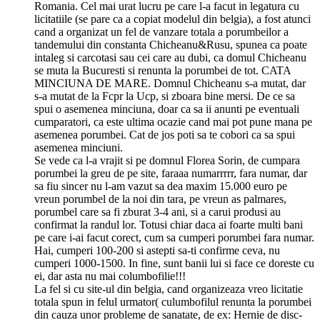
Romania. Cel mai urat lucru pe care l-a facut in legatura cu
licitatiile (se pare ca a copiat modelul din belgia), a fost atunci
cand a organizat un fel de vanzare totala a porumbeilor a
tandemului din constanta Chicheanu&Rusu, spunea ca poate
intaleg si carcotasi sau cei care au dubi, ca domul Chicheanu
se muta la Bucuresti si renunta la porumbei de tot. CATA
MINCIUNA DE MARE. Domnul Chicheanu s-a mutat, dar
s-a mutat de la Fcpr la Ucp, si zboara bine mersi. De ce sa
spui o asemenea minciuna, doar ca sa ii anunti pe eventuali
cumparatori, ca este ultima ocazie cand mai pot pune mana pe
asemenea porumbei. Cat de jos poti sa te cobori ca sa spui
asemenea minciuni.
Se vede ca l-a vrajit si pe domnul Florea Sorin, de cumpara
porumbei la greu de pe site, faraaa numarrrrr, fara numar, dar
sa fiu sincer nu l-am vazut sa dea maxim 15.000 euro pe
vreun porumbel de la noi din tara, pe vreun as palmares,
porumbel care sa fi zburat 3-4 ani, si a carui produsi au
confirmat la randul lor. Totusi chiar daca ai foarte multi bani
pe care i-ai facut corect, cum sa cumperi porumbei fara numar.
Hai, cumperi 100-200 si astepti sa-ti confirme ceva, nu
cumperi 1000-1500. In fine, sunt banii lui si face ce doreste cu
ei, dar asta nu mai columbofilie!!!
La fel si cu site-ul din belgia, cand organizeaza vreo licitatie
totala spun in felul urmator( culumbofilul renunta la porumbei
din cauza unor probleme de sanatate, de ex: Hernie de disc-