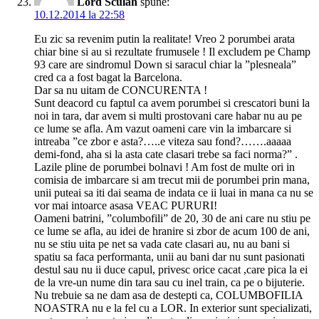
Lord Sculah
spune:
10.12.2014 la 22:58
Eu zic sa revenim putin la realitate! Vreo 2 porumbei arata
chiar bine si au si rezultate frumusele ! Il excludem pe Champ
93 care are sindromul Down si saracul chiar la ”plesneala”
cred ca a fost bagat la Barcelona.
Dar sa nu uitam de CONCURENTA !
Sunt deacord cu faptul ca avem porumbei si crescatori buni la
noi in tara, dar avem si multi prostovani care habar nu au pe
ce lume se afla. Am vazut oameni care vin la imbarcare si
intreaba ”ce zbor e asta?…..e viteza sau fond?…….aaaaa
demi-fond, aha si la asta cate clasari trebe sa faci norma?” .
Lazile pline de porumbei bolnavi ! Am fost de multe ori in
comisia de imbarcare si am trecut mii de porumbei prin mana,
unii puteai sa iti dai seama de indata ce ii luai in mana ca nu se
vor mai intoarce asasa VEAC PURURI!
Oameni batrini, ”columbofili” de 20, 30 de ani care nu stiu pe
ce lume se afla, au idei de hranire si zbor de acum 100 de ani,
nu se stiu uita pe net sa vada cate clasari au, nu au bani si
spatiu sa faca performanta, unii au bani dar nu sunt pasionati
destul sau nu ii duce capul, privesc orice cacat ,care pica la ei
de la vre-un nume din tara sau cu inel train, ca pe o bijuterie.
Nu trebuie sa ne dam asa de destepti ca, COLUMBOFILIA
NOASTRA nu e la fel cu a LOR. In exterior sunt specializati,