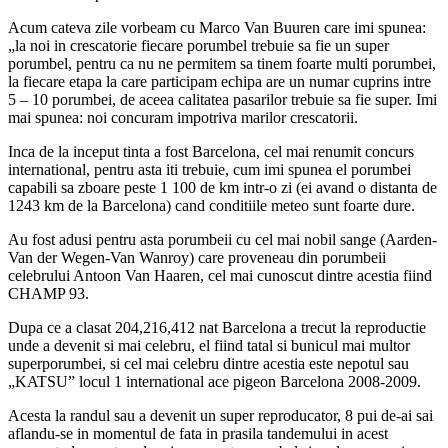
Acum cateva zile vorbeam cu Marco Van Buuren care imi spunea:
„la noi in crescatorie fiecare porumbel trebuie sa fie un super
porumbel, pentru ca nu ne permitem sa tinem foarte multi porumbei,
la fiecare etapa la care participam echipa are un numar cuprins intre
5 – 10 porumbei, de aceea calitatea pasarilor trebuie sa fie super. Imi
mai spunea: noi concuram impotriva marilor crescatorii.
Inca de la inceput tinta a fost Barcelona, cel mai renumit concurs
international, pentru asta iti trebuie, cum imi spunea el porumbei
capabili sa zboare peste 1 100 de km intr-o zi (ei avand o distanta de
1243 km de la Barcelona) cand conditiile meteo sunt foarte dure.
Au fost adusi pentru asta porumbeii cu cel mai nobil sange (Aarden-
Van der Wegen-Van Wanroy) care proveneau din porumbeii
celebrului Antoon Van Haaren, cel mai cunoscut dintre acestia fiind
CHAMP 93.
Dupa ce a clasat 204,216,412 nat Barcelona a trecut la reproductie
unde a devenit si mai celebru, el fiind tatal si bunicul mai multor
superporumbei, si cel mai celebru dintre acestia este nepotul sau
„KATSU” locul 1 international ace pigeon Barcelona 2008-2009.
Acesta la randul sau a devenit un super reproducator, 8 pui de-ai sai
aflandu-se in momentul de fata in prasila tandemului in acest