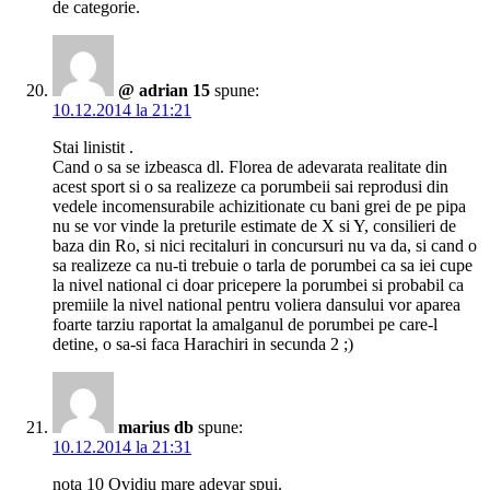
de categorie.
@ adrian 15
spune:
10.12.2014 la 21:21
Stai linistit .
Cand o sa se izbeasca dl. Florea de adevarata realitate din
acest sport si o sa realizeze ca porumbeii sai reprodusi din
vedele incomensurabile achizitionate cu bani grei de pe pipa
nu se vor vinde la preturile estimate de X si Y, consilieri de
baza din Ro, si nici recitaluri in concursuri nu va da, si cand o
sa realizeze ca nu-ti trebuie o tarla de porumbei ca sa iei cupe
la nivel national ci doar pricepere la porumbei si probabil ca
premiile la nivel national pentru voliera dansului vor aparea
foarte tarziu raportat la amalganul de porumbei pe care-l
detine, o sa-si faca Harachiri in secunda 2 ;)
marius db
spune:
10.12.2014 la 21:31
nota 10 Ovidiu mare adevar spui.