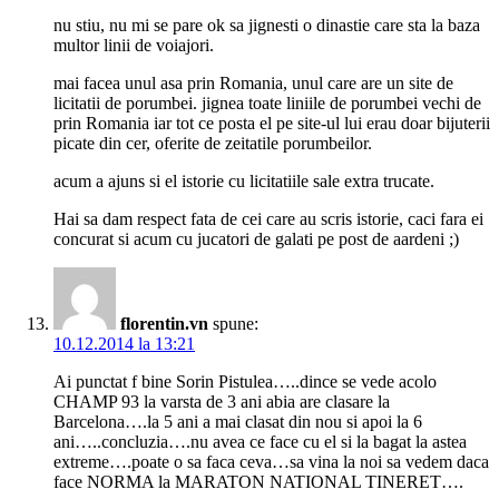
nu stiu, nu mi se pare ok sa jignesti o dinastie care sta la baza
multor linii de voiajori.
mai facea unul asa prin Romania, unul care are un site de
licitatii de porumbei. jignea toate liniile de porumbei vechi de
prin Romania iar tot ce posta el pe site-ul lui erau doar bijuterii
picate din cer, oferite de zeitatile porumbeilor.
acum a ajuns si el istorie cu licitatiile sale extra trucate.
Hai sa dam respect fata de cei care au scris istorie, caci fara ei
concurat si acum cu jucatori de galati pe post de aardeni ;)
florentin.vn
spune:
10.12.2014 la 13:21
Ai punctat f bine Sorin Pistulea…..dince se vede acolo
CHAMP 93 la varsta de 3 ani abia are clasare la
Barcelona….la 5 ani a mai clasat din nou si apoi la 6
ani…..concluzia….nu avea ce face cu el si la bagat la astea
extreme….poate o sa faca ceva…sa vina la noi sa vedem daca
face NORMA la MARATON NATIONAL TINERET….