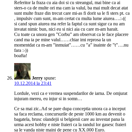
Referitor la fraza cu aia doi si cu streangul, mai bine ca ai
sters-o ca de multe ori ma cam ia valul, ba mai mult decat atat
sunt multe fraze din trecut care mi-as fi dorit sa le fi sters pt. ca
, impulsiv cum sunt, m-am certat cu multa lume aiurea….:-((
si cand spun aiurea ma refer la faptul ca sunt sigur ca nu am
invatat nimic bun, nici eu si nici aia cu care m-am harait.
Cu toate ca unora gen ”Corbu” am observat ca le face placere
cand ma ia pe mine valul……chiar imi reprosa la un
momentdat ca m-am ”inmuiat”……cu ”a” inainte de ”t”….nu
fara :-))
boafta!
Jerry
spune:
10.12.2014 la 23:41
Lordule, vezi ca e vremea suspendarilor de iarna. De omjurat
injuram mereu, eu injur si in somn…
Ce sa mai zic..Ad se pare dupa conceptia unora ca a inceput
sa faca reclama, concursurile de peste 1000 km au devenit o
bagatela, brusc olandejii si belgienii care au investat pana la
urma acest hobby e niste fraieri ca la randul lor gasesc fraieri
sa le vanda niste maini de pene cu XX.000 Euro.