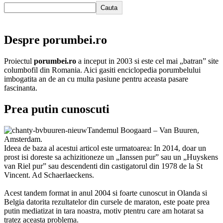
Cauta
Despre porumbei.ro
Proiectul
porumbei.ro
a inceput in 2003 si este cel mai „batran” site
columbofil din Romania. Aici gasiti enciclopedia porumbelului
imbogatita an de an cu multa pasiune pentru aceasta pasare
fascinanta.
Prea putin cunoscuti
Tandemul Boogaard – Van Buuren,
Amsterdam.
Ideea de baza al acestui articol este urmatoarea: In 2014, doar un
prost isi doreste sa achizitioneze un „Ianssen pur” sau un „Huyskens
van Riel pur” sau descendenti din castigatorul din 1978 de la St
Vincent. Ad Schaerlaeckens.
Acest tandem format in anul 2004 si foarte cunoscut in Olanda si
Belgia datorita rezultatelor din cursele de maraton, este poate prea
putin mediatizat in tara noastra, motiv ptentru care am hotarat sa
tratez aceasta problema.