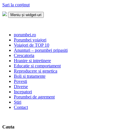
Sari la conținut
Meniu și widget-uri
Porumbei.ro
Enciclopedia porumbelului
porumbei.ro
Porumbei voiajori
Voiajori de TOP 10
Anunturi – porumbei pripasiti
Crescatoria
Hranire si intretinere
Educatie si comportament
Reproducere si genetica
Boli si tratamente
Povesti
Diverse
Incepatori
Porumbei de agrement
Stiri
Contact
Cauta