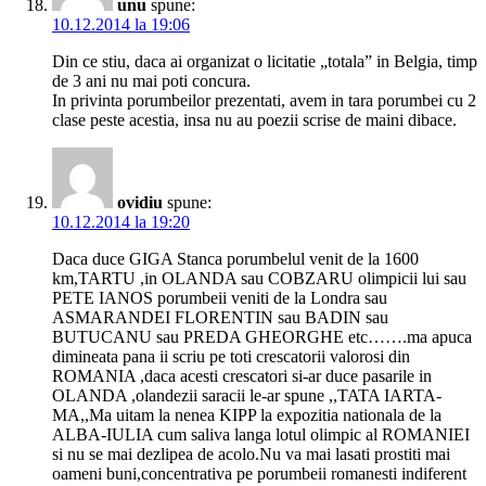
unu
spune:
10.12.2014 la 19:06
Din ce stiu, daca ai organizat o licitatie „totala” in Belgia, timp
de 3 ani nu mai poti concura.
In privinta porumbeilor prezentati, avem in tara porumbei cu 2
clase peste acestia, insa nu au poezii scrise de maini dibace.
ovidiu
spune:
10.12.2014 la 19:20
Daca duce GIGA Stanca porumbelul venit de la 1600
km,TARTU ,in OLANDA sau COBZARU olimpicii lui sau
PETE IANOS porumbeii veniti de la Londra sau
ASMARANDEI FLORENTIN sau BADIN sau
BUTUCANU sau PREDA GHEORGHE etc…….ma apuca
dimineata pana ii scriu pe toti crescatorii valorosi din
ROMANIA ,daca acesti crescatori si-ar duce pasarile in
OLANDA ,olandezii saracii le-ar spune ,,TATA IARTA-
MA,,Ma uitam la nenea KIPP la expozitia nationala de la
ALBA-IULIA cum saliva langa lotul olimpic al ROMANIEI
si nu se mai dezlipea de acolo.Nu va mai lasati prostiti mai
oameni buni,concentrativa pe porumbeii romanesti indiferent