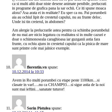
ca si multi altii doar niste desene animate penibile, prelucrati
in programe de grafica pana la sar ochii. Ce iti spune moaca
alora? Asa arata ei in realitate? Eu sper ca nu. Pai porumbeii
aia au ochiul lipit de crestetul capului, nu au frunte deloc.
Unde isi tin creierul, in abdomen?
Am alergie la prelucrarile astea pentru ca schimba porumbelul
de nu mai are nicio legatura cu realitatea si in multe cazuri e
doar o schimonoseala caraghioasa iar guzganii astia fara
frunte, cu ochiu ajuns in crestetul capului ca la pisica de mare
sunt printre cele mai jalnice exemple.
florentin.vn
spune:
10.12.2014 la 10:33
Avem in Ro multi porumbei cu etape peste 1100km…si
clasate in varf….nu ca CHAMP93…si sigur astia de la noi
sunt mai ieftini…sanatate tuturor!
Sorin Pistulea
spune: