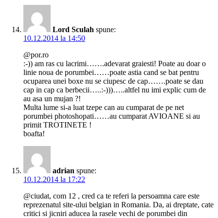
Lord Sculah
spune:
10.12.2014 la 14:50
@por.ro
:-)) am ras cu lacrimi…….adevarat graiesti! Poate au doar o
linie noua de porumbei……poate astia cand se bat pentru
ocuparea unei boxe nu se ciupesc de cap…….poate se dau
cap in cap ca berbecii…..:-)))…..altfel nu imi explic cum de
au asa un mujan ?!
Multa lume si-a luat tzepe can au cumparat de pe net
porumbei photoshopati……au cumparat AVIOANE si au
primit TROTINETE !
boafta!
adrian
spune:
10.12.2014 la 17:22
@ciudat, com 12 , cred ca te referi la persoamna care este
reprezenatul site-ului belgian in Romania. Da, ai dreptate, cate
critici si jicniri aducea la rasele vechi de porumbei din