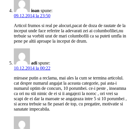
ioan
spune:
09.12.2014 la 23:50
Articol frumos si real pe alocuri,pacat de doza de rautate de la
inceput unde face referire la adevarati zei ai columbofiliei,nu
trebuie sa vorbiti urat de mari columbofili ca sa puteti umfla in
pene pe altii aproape la inceput de drum.
adi
spune:
10.12.2014 la 00:22
miroase putin a reclama, mai ales la cum se termina articolul.
cat despre numarul angajat la aceasta categorie, pai asta-i
numarul optim de concurs, 10 porumbei. ce-i peste , inseamna
ca ori nu stii nimic de ei si ii angajezi la noroc , ori vrei sa
scapi de ei dar la maroate se angajeaza intre 5 si 10 porumbei ,
si aceea trebuie sa fie pasari de top, cu pregatire, motivatie si
sanatate impecabila.