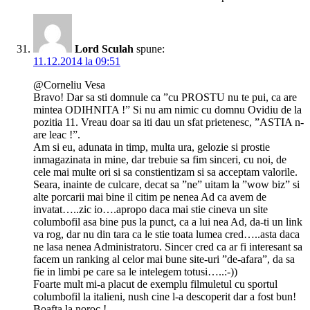
Lord Sculah
spune:
11.12.2014 la 09:51
@Corneliu Vesa
Bravo! Dar sa sti domnule ca ”cu PROSTU nu te pui, ca are
mintea ODIHNITA !” Si nu am nimic cu domnu Ovidiu de la
pozitia 11. Vreau doar sa iti dau un sfat prietenesc, ”ASTIA n-
are leac !”.
Am si eu, adunata in timp, multa ura, gelozie si prostie
inmagazinata in mine, dar trebuie sa fim sinceri, cu noi, de
cele mai multe ori si sa constientizam si sa acceptam valorile.
Seara, inainte de culcare, decat sa ”ne” uitam la ”wow biz” si
alte porcarii mai bine il citim pe nenea Ad ca avem de
invatat…..zic io….apropo daca mai stie cineva un site
columbofil asa bine pus la punct, ca a lui nea Ad, da-ti un link
va rog, dar nu din tara ca le stie toata lumea cred…..asta daca
ne lasa nenea Administratoru. Sincer cred ca ar fi interesant sa
facem un ranking al celor mai bune site-uri ”de-afara”, da sa
fie in limbi pe care sa le intelegem totusi…..:-))
Foarte mult mi-a placut de exemplu filmuletul cu sportul
columbofil la italieni, nush cine l-a descoperit dar a fost bun!
Boafta la noroc !