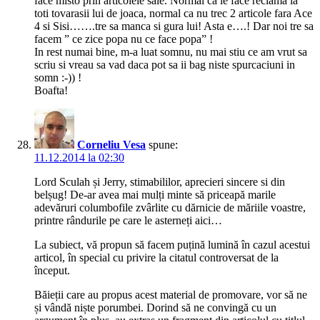
face misto prin articolele sale. Normal ca le face reclama la
toti tovarasii lui de joaca, normal ca nu trec 2 articole fara Ace
4 si Sisi…….tre sa manca si gura lui! Asta e….! Dar noi tre sa
facem ” ce zice popa nu ce face popa” !
In rest numai bine, m-a luat somnu, nu mai stiu ce am vrut sa
scriu si vreau sa vad daca pot sa ii bag niste spurcaciuni in
somn :-)) !
Boafta!
Corneliu Vesa
spune:
11.12.2014 la 02:30
Lord Sculah și Jerry, stimabililor, aprecieri sincere si din
belșug! De-ar avea mai mulți minte să priceapă marile
adevăruri columbofile zvârlite cu dărnicie de măriile voastre,
printre rândurile pe care le asterneți aici…
La subiect, vă propun să facem puțină lumină în cazul acestui
articol, în special cu privire la citatul controversat de la
început.
Băieții care au propus acest material de promovare, vor să ne
și vândă niște porumbei. Dorind să ne convingă cu un