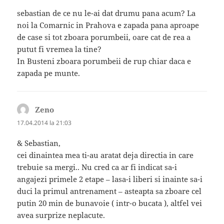
sebastian de ce nu le-ai dat drumu pana acum? La
noi la Comarnic in Prahova e zapada pana aproape
de case si tot zboara porumbeii, oare cat de rea a
putut fi vremea la tine?
In Busteni zboara porumbeii de rup chiar daca e
zapada pe munte.
Zeno
spune:
17.04.2014 la 21:03
& Sebastian,
cei dinaintea mea ti-au aratat deja directia in care
trebuie sa mergi.. Nu cred ca ar fi indicat sa-i
angajezi primele 2 etape – lasa-i liberi si inainte sa-i
duci la primul antrenament – asteapta sa zboare cel
putin 20 min de bunavoie ( intr-o bucata ), altfel vei
avea surprize neplacute.