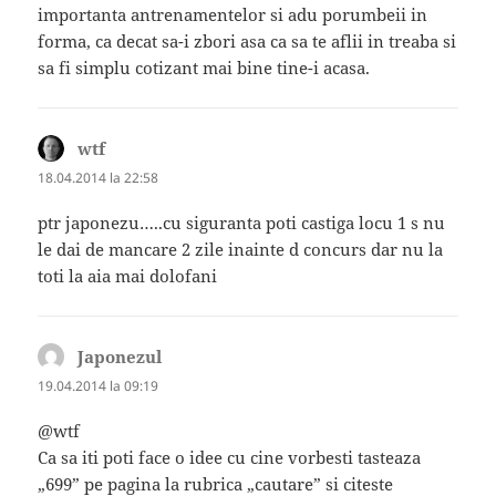
importanta antrenamentelor si adu porumbeii in
forma, ca decat sa-i zbori asa ca sa te aflii in treaba si
sa fi simplu cotizant mai bine tine-i acasa.
wtf
spune:
18.04.2014 la 22:58
ptr japonezu…..cu siguranta poti castiga locu 1 s nu
le dai de mancare 2 zile inainte d concurs dar nu la
toti la aia mai dolofani
Japonezul
spune:
19.04.2014 la 09:19
@wtf
Ca sa iti poti face o idee cu cine vorbesti tasteaza
„699” pe pagina la rubrica „cautare” si citeste