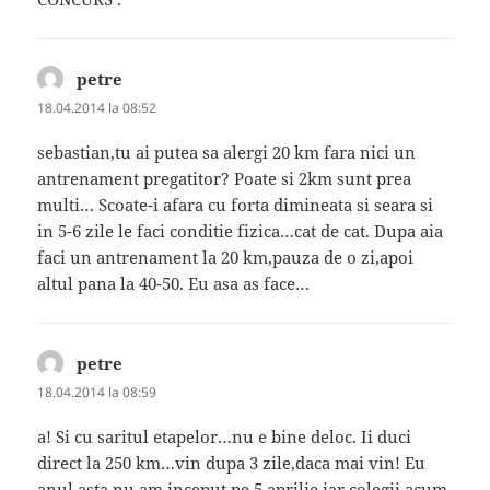
petre
spune:
18.04.2014 la 08:52
sebastian,tu ai putea sa alergi 20 km fara nici un
antrenament pregatitor? Poate si 2km sunt prea
multi… Scoate-i afara cu forta dimineata si seara si
in 5-6 zile le faci conditie fizica…cat de cat. Dupa aia
faci un antrenament la 20 km,pauza de o zi,apoi
altul pana la 40-50. Eu asa as face…
petre
spune:
18.04.2014 la 08:59
a! Si cu saritul etapelor…nu e bine deloc. Ii duci
direct la 250 km…vin dupa 3 zile,daca mai vin! Eu
anul asta nu am inceput pe 5 aprilie,iar colegii acum