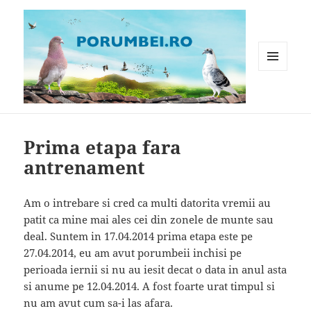
MENIU
ȘI
WIDGET-
Porumbei.ro
URI
Prima etapa fara
antrenament
Am o intrebare si cred ca multi datorita vremii au
patit ca mine mai ales cei din zonele de munte sau
deal. Suntem in 17.04.2014 prima etapa este pe
27.04.2014, eu am avut porumbeii inchisi pe
perioada iernii si nu au iesit decat o data in anul asta
si anume pe 12.04.2014. A fost foarte urat timpul si
nu am avut cum sa-i las afara.