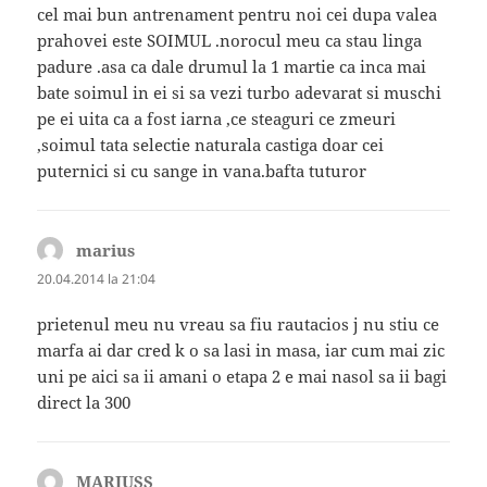
cel mai bun antrenament pentru noi cei dupa valea
prahovei este SOIMUL .norocul meu ca stau linga
padure .asa ca dale drumul la 1 martie ca inca mai
bate soimul in ei si sa vezi turbo adevarat si muschi
pe ei uita ca a fost iarna ,ce steaguri ce zmeuri
,soimul tata selectie naturala castiga doar cei
puternici si cu sange in vana.bafta tuturor
marius
spune:
20.04.2014 la 21:04
prietenul meu nu vreau sa fiu rautacios j nu stiu ce
marfa ai dar cred k o sa lasi in masa, iar cum mai zic
uni pe aici sa ii amani o etapa 2 e mai nasol sa ii bagi
direct la 300
MARIUSS
spune: