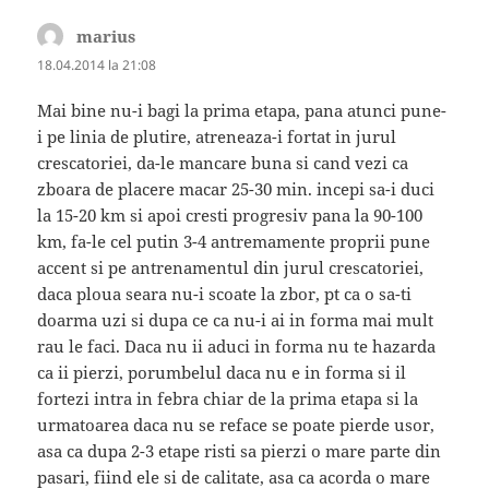
marius
spune:
18.04.2014 la 21:08
Mai bine nu-i bagi la prima etapa, pana atunci pune-
i pe linia de plutire, atreneaza-i fortat in jurul
crescatoriei, da-le mancare buna si cand vezi ca
zboara de placere macar 25-30 min. incepi sa-i duci
la 15-20 km si apoi cresti progresiv pana la 90-100
km, fa-le cel putin 3-4 antremamente proprii pune
accent si pe antrenamentul din jurul crescatoriei,
daca ploua seara nu-i scoate la zbor, pt ca o sa-ti
doarma uzi si dupa ce ca nu-i ai in forma mai mult
rau le faci. Daca nu ii aduci in forma nu te hazarda
ca ii pierzi, porumbelul daca nu e in forma si il
fortezi intra in febra chiar de la prima etapa si la
urmatoarea daca nu se reface se poate pierde usor,
asa ca dupa 2-3 etape risti sa pierzi o mare parte din
pasari, fiind ele si de calitate, asa ca acorda o mare