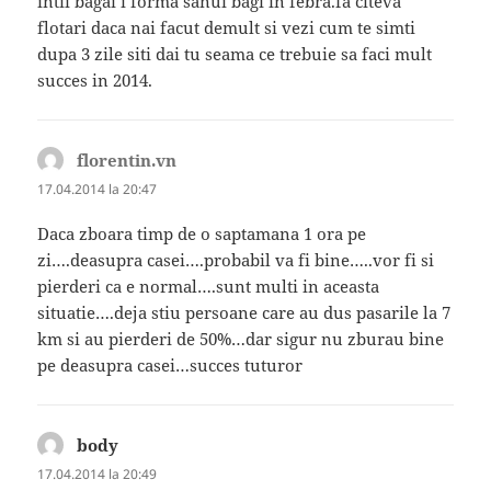
intii bagai i forma sanui bagi in febra.fa citeva
flotari daca nai facut demult si vezi cum te simti
dupa 3 zile siti dai tu seama ce trebuie sa faci mult
succes in 2014.
florentin.vn
spune:
17.04.2014 la 20:47
Daca zboara timp de o saptamana 1 ora pe
zi….deasupra casei….probabil va fi bine…..vor fi si
pierderi ca e normal….sunt multi in aceasta
situatie….deja stiu persoane care au dus pasarile la 7
km si au pierderi de 50%…dar sigur nu zburau bine
pe deasupra casei…succes tuturor
body
spune:
17.04.2014 la 20:49