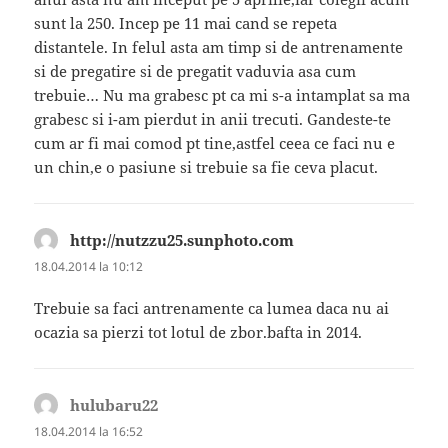
sunt la 250. Incep pe 11 mai cand se repeta
distantele. In felul asta am timp si de antrenamente
si de pregatire si de pregatit vaduvia asa cum
trebuie… Nu ma grabesc pt ca mi s-a intamplat sa ma
grabesc si i-am pierdut in anii trecuti. Gandeste-te
cum ar fi mai comod pt tine,astfel ceea ce faci nu e
un chin,e o pasiune si trebuie sa fie ceva placut.
http://nutzzu25.sunphoto.com
spune:
18.04.2014 la 10:12
Trebuie sa faci antrenamente ca lumea daca nu ai
ocazia sa pierzi tot lotul de zbor.bafta in 2014.
hulubaru22
spune:
18.04.2014 la 16:52