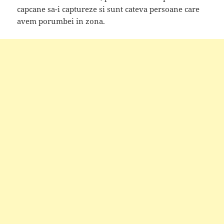
capcane sa-i captureze si sunt cateva persoane care
avem porumbei in zona.