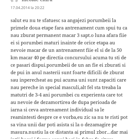
17.04.2014 la 20:22
salut eu nu te sfatuesc sa angajezi porumbeii la
primele doua etape fara antrenament cum spui tu ca
nau zburat permanent macar 3 sapt.o luna afara fiie
ei si porumbei maturi inainte de orice etapa au
nevoie macar de un antrenament fiie el si de la 50
km macar 40 pe directia concursului acuma tu sti de
ce pasari dispui.porumbeii de un an fie ei zburati si
de pui in anul nasterii sunt foarte dificili de zburat
sau inperecheat au pui acuma uni sunt zapaciti care
nau pereche in special masculi,alt fel sta treaba la
matutri de 3-4 ani porumbei cu experienta care tot
au nevoie de dezamortirea de dupa perioada de
iarna si ceva antrenament individual sa le
reamintesti despre ce e vorba,eu zic sa nu te risti pot
sa vina unii dar poti asista si la o dezamagire pe
masura.nustiu la ce distanta ai primul zbor…dar mai