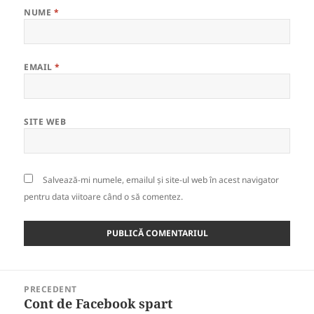
NUME
*
EMAIL
*
SITE WEB
Salvează-mi numele, emailul și site-ul web în acest navigator
pentru data viitoare când o să comentez.
Navigare
PRECEDENT
în
Cont de Facebook spart
Articolul
articole