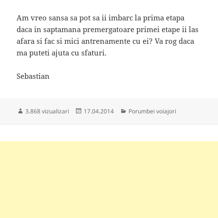
Am vreo sansa sa pot sa ii imbarc la prima etapa
daca in saptamana premergatoare primei etape ii las
afara si fac si mici antrenamente cu ei? Va rog daca
ma puteti ajuta cu sfaturi.
Sebastian
Publicat
Categorii
3.868 vizualizari
17.04.2014
Porumbei voiajori
pe