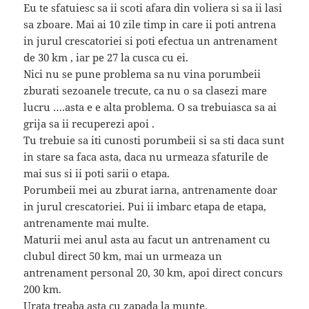
Eu te sfatuiesc sa ii scoti afara din voliera si sa ii lasi
sa zboare. Mai ai 10 zile timp in care ii poti antrena
in jurul crescatoriei si poti efectua un antrenament
de 30 km , iar pe 27 la cusca cu ei.
Nici nu se pune problema sa nu vina porumbeii
zburati sezoanele trecute, ca nu o sa clasezi mare
lucru ….asta e e alta problema. O sa trebuiasca sa ai
grija sa ii recuperezi apoi .
Tu trebuie sa iti cunosti porumbeii si sa sti daca sunt
in stare sa faca asta, daca nu urmeaza sfaturile de
mai sus si ii poti sarii o etapa.
Porumbeii mei au zburat iarna, antrenamente doar
in jurul crescatoriei. Pui ii imbarc etapa de etapa,
antrenamente mai multe.
Maturii mei anul asta au facut un antrenament cu
clubul direct 50 km, mai un urmeaza un
antrenament personal 20, 30 km, apoi direct concurs
200 km.
Urata treaba asta cu zapada la munte.