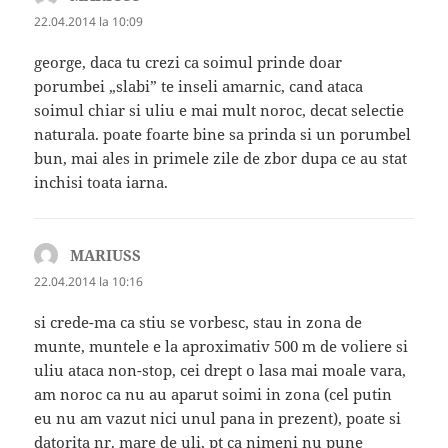
22.04.2014 la 10:09
george, daca tu crezi ca soimul prinde doar
porumbei „slabi” te inseli amarnic, cand ataca
soimul chiar si uliu e mai mult noroc, decat selectie
naturala. poate foarte bine sa prinda si un porumbel
bun, mai ales in primele zile de zbor dupa ce au stat
inchisi toata iarna.
MARIUSS
spune:
22.04.2014 la 10:16
si crede-ma ca stiu se vorbesc, stau in zona de
munte, muntele e la aproximativ 500 m de voliere si
uliu ataca non-stop, cei drept o lasa mai moale vara,
am noroc ca nu au aparut soimi in zona (cel putin
eu nu am vazut nici unul pana in prezent), poate si
datorita nr. mare de uli, pt ca nimeni nu pune