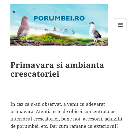
MENIU
ȘI
WIDGET-
Porumbei.ro
URI
Primavara si ambianta
crescatoriei
In caz ca n-ati observat, a venit cu adevarat
primavara. Atentia este de obicei concentrata pe
interiorul crescatoriei, boxe noi, accesorii, achizitii
de porumbei, etc. Dar cum ramane cu exteriorul?