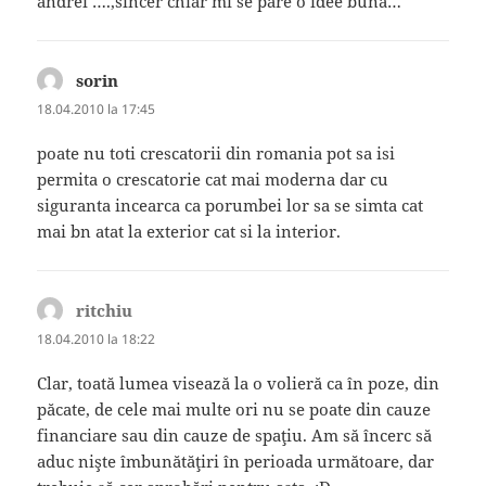
andrei ….,sincer chiar mi se pare o idee buna…
sorin
spune:
18.04.2010 la 17:45
poate nu toti crescatorii din romania pot sa isi
permita o crescatorie cat mai moderna dar cu
siguranta incearca ca porumbei lor sa se simta cat
mai bn atat la exterior cat si la interior.
ritchiu
spune:
18.04.2010 la 18:22
Clar, toată lumea visează la o volieră ca în poze, din
păcate, de cele mai multe ori nu se poate din cauze
financiare sau din cauze de spaţiu. Am să încerc să
aduc nişte îmbunătăţiri în perioada următoare, dar