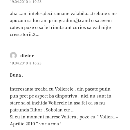
19.04.2010 la 10:28
aha…am inteles,deci ramane valabila….trebuie s ne
apucam sa lucram prin gradina;)).cand o sa avem
cateva poze o sa le trimit.sunt curios sa vad nijte
crescatorii:X….
dieter
spune:
19.04.2010 la 16:23
Buna ,
interesanta treaba cu Volierele , din pacate putin
pun pret pe aspect ba dinpotriva , nici nu sunt in
stare sa-si inchida Volierele in asa fel ca sa nu
patrunda Dihor , Sobolan etc …
Si eu in moment maresc Voliera , poze cu ” Voliera –
Aprilie 2010 ” vor urma !