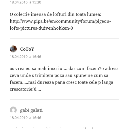
18.04.2010 la 15:30
O colectie imensa de lofturi din toata lumea:
http://www.pipa.be/en/community/forum/pigeon-
lofts-pictures-duivenhokken-0
CoToY
spune:
18.04.2010 la 16:46
as vrea eu sa mah inscriu…..dar cum facem?o adresa
ceva unde s trimitem poza sau spune’ne cum sa
facem…..mai dureaza pana cresc toate cele p langa
crescatorie;))….
gabi galati
spune:
18.04.2010 la 16:46