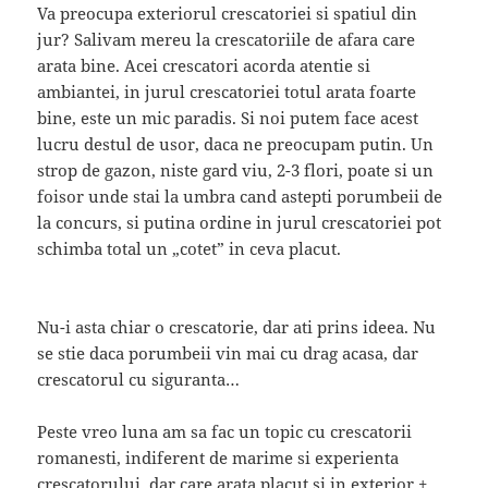
Va preocupa exteriorul crescatoriei si spatiul din
jur? Salivam mereu la crescatoriile de afara care
arata bine. Acei crescatori acorda atentie si
ambiantei, in jurul crescatoriei totul arata foarte
bine, este un mic paradis. Si noi putem face acest
lucru destul de usor, daca ne preocupam putin. Un
strop de gazon, niste gard viu, 2-3 flori, poate si un
foisor unde stai la umbra cand astepti porumbeii de
la concurs, si putina ordine in jurul crescatoriei pot
schimba total un „cotet” in ceva placut.
Nu-i asta chiar o crescatorie, dar ati prins ideea. Nu
se stie daca porumbeii vin mai cu drag acasa, dar
crescatorul cu siguranta…
Peste vreo luna am sa fac un topic cu crescatorii
romanesti, indiferent de marime si experienta
crescatorului, dar care arata placut si in exterior +