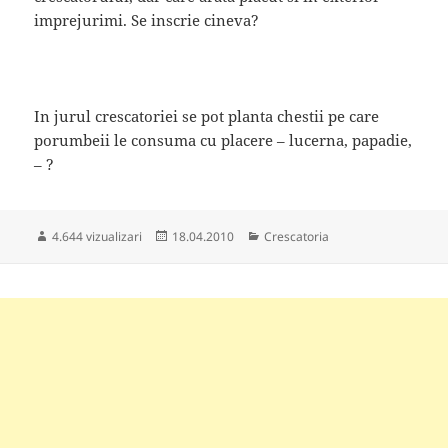
imprejurimi. Se inscrie cineva?
In jurul crescatoriei se pot planta chestii pe care
porumbeii le consuma cu placere – lucerna, papadie,
– ?
Publicat
Categorii
4.644 vizualizari
18.04.2010
Crescatoria
pe