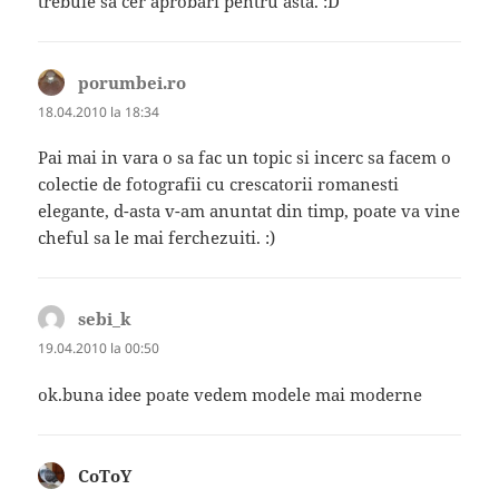
trebuie să cer aprobări pentru asta. :D
porumbei.ro
spune:
18.04.2010 la 18:34
Pai mai in vara o sa fac un topic si incerc sa facem o
colectie de fotografii cu crescatorii romanesti
elegante, d-asta v-am anuntat din timp, poate va vine
cheful sa le mai ferchezuiti. :)
sebi_k
spune:
19.04.2010 la 00:50
ok.buna idee poate vedem modele mai moderne
CoToY
spune: