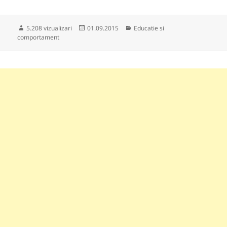
Publicat
Categorii
5.208 vizualizari
01.09.2015
Educatie si
pe
comportament