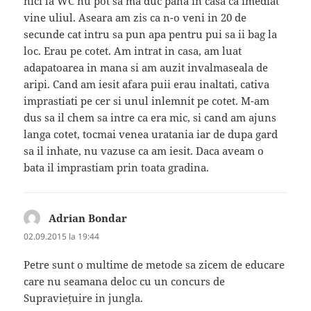
nici la WC nu pot sa ma duc pana in casa ca imediat
vine uliul. Aseara am zis ca n-o veni in 20 de
secunde cat intru sa pun apa pentru pui sa ii bag la
loc. Erau pe cotet. Am intrat in casa, am luat
adapatoarea in mana si am auzit invalmaseala de
aripi. Cand am iesit afara puii erau inaltati, cativa
imprastiati pe cer si unul inlemnit pe cotet. M-am
dus sa il chem sa intre ca era mic, si cand am ajuns
langa cotet, tocmai venea uratania iar de dupa gard
sa il inhate, nu vazuse ca am iesit. Daca aveam o
bata il imprastiam prin toata gradina.
Adrian Bondar
spune:
02.09.2015 la 19:44
Petre sunt o multime de metode sa zicem de educare
care nu seamana deloc cu un concurs de
Supraviețuire in jungla.