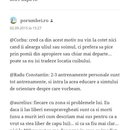
porumbei.ro
spune:
02.09.2015 la 15:27
@Corbu: cred ca din acest motiv nu vin la cotet nici
cand ii alearga uliul sau soimul, ci prefera sa pice
prin pomii din apropiere sau chiar mai departe…
poate sa nu isi tradeze locatia cuibului.
@Radu Constantin: 2-3 antrenamente personale sunt
tot antrenamente, si intra la acea educare a simtului
de orientare despre care vorbeam.
@aurelius: fiecare cu zona si problemele lui. Eu
daca ii las liberi nesupravegheati sunt ca si morti
(unu a murit ieri cum descriam mai sus pentru ca a
vrut sa stea liber de capu lui)… si ca sa fiu mai clar…