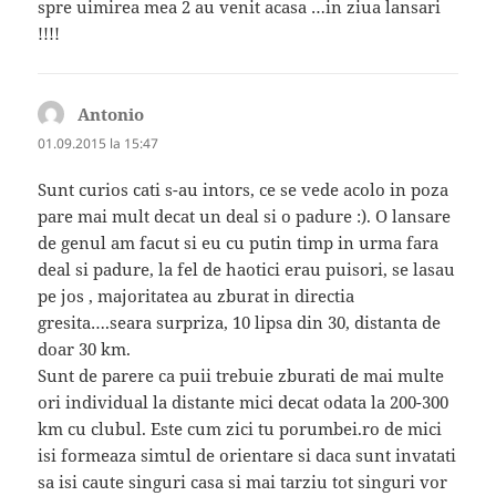
spre uimirea mea 2 au venit acasa …in ziua lansari
!!!!
Antonio
spune:
01.09.2015 la 15:47
Sunt curios cati s-au intors, ce se vede acolo in poza
pare mai mult decat un deal si o padure :). O lansare
de genul am facut si eu cu putin timp in urma fara
deal si padure, la fel de haotici erau puisori, se lasau
pe jos , majoritatea au zburat in directia
gresita….seara surpriza, 10 lipsa din 30, distanta de
doar 30 km.
Sunt de parere ca puii trebuie zburati de mai multe
ori individual la distante mici decat odata la 200-300
km cu clubul. Este cum zici tu porumbei.ro de mici
isi formeaza simtul de orientare si daca sunt invatati
sa isi caute singuri casa si mai tarziu tot singuri vor