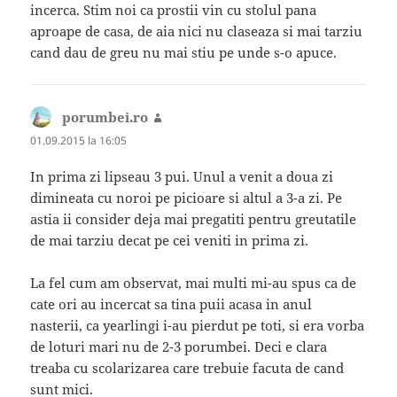
incerca. Stim noi ca prostii vin cu stolul pana
aproape de casa, de aia nici nu claseaza si mai tarziu
cand dau de greu nu mai stiu pe unde s-o apuce.
porumbei.ro
spune:
01.09.2015 la 16:05
In prima zi lipseau 3 pui. Unul a venit a doua zi
dimineata cu noroi pe picioare si altul a 3-a zi. Pe
astia ii consider deja mai pregatiti pentru greutatile
de mai tarziu decat pe cei veniti in prima zi.
La fel cum am observat, mai multi mi-au spus ca de
cate ori au incercat sa tina puii acasa in anul
nasterii, ca yearlingi i-au pierdut pe toti, si era vorba
de loturi mari nu de 2-3 porumbei. Deci e clara
treaba cu scolarizarea care trebuie facuta de cand
sunt mici.