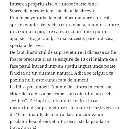
Intrarea propriu-zisa o cunosc foarte bine.
Starea de nervozitate este data de altceva.
Uita-te pe youtube la niste documentare cu sacali
spre exemplu. Vei vedea cum femela, inainte sa intre
in vizuina la pui, are cateva ezitari, intra putin si
apoi se retrage rapid, se mai suceste, pare indecisa,
speriata de ceva.
De fapt, instinctul de supravietuire ii dicteaza sa fie
foarte precauta si sa se asigure de 10 ori inainte de a
face pasul intrand intr-un spatiu ingust unde poate
fi ucisa de un dusman natural. Adica se asigura ca
pozitia nu ii este cunoscuta de nimeni.
La fel si porumbeii. Inainte de a intra in cotet, sau
chiar de a ateriza pe acoperisul cotetului, au acele
„ezitari”. De fapt ei, unii dintre ei (cei la care
instinctul de supravietuire este foarte treaz), verifica
de 10 ori inainte de a intra daca nu cumva un
pradator le-a observat intrarea si sta la panda sa
intre dupa ei.