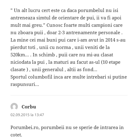
” Un alt lucru cert este ca daca porumbelul nu isi
antreneaza simtul de orientare de pui, ii va fi apoi
mult mai greu.” Cunosc foarte multi campioni care
nu zboara puii , doar 2-3 antrenamente personale .
La mine cei mai buni pui care i-am avut in 2014 s-au
pierdut toti , unii cu norma , unii veniti de la
520km… . In schimb , puii care nu mi-au clasat
niciodata la pui , la maturi au facut as-ul (10 etape
clasate ) , unii generalul , altii as fond…
Sportul columbofil inca are multe intrebari si putine
raspunsuri…
Corbu
spune:
02.09.2015 la 13:47
Porumbei.ro, porumbeii nu se sperie de intrarea in
cotet.