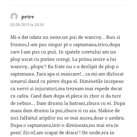
petre
spune:
02.09.2015 la 20:20
Mi-a dat odata un nene,un pui de wanroy… Bun si
frumos,l-am pus singur pt o saptamana,trico,dupa
care l-am pus cu puii. In spatele cotetului am un
plop uscat cu putine crengi. La prima iesire a lui
wanroy…plopu’! Ba frate nu s-a dezlipit de plop o
saptamana. Fara apa si mancare!…ca mi-am dizlocat
umarul dand cu pietre dupa el. Diminetile incepeau
cu nervi si injuraturi,ma trezeam mai repede decat
cu cafea. Cand dam dupa el,pleca in zbor si da ture
de nebun… Dam drumu la batrani,zbura cu ei. Dupa
masa dam drumu la pui,zbura si cu aia. Slabise de
nici falfaitul aripilor nu se mai auzea,doar o umbra.
Dupa o saptamana,intr-o dimineata,nu mai era in
pom! Zic:of,am scapat de dracu’! De unde,era in