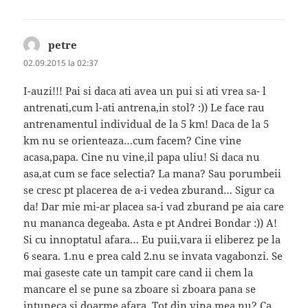
petre
spune:
02.09.2015 la 02:37
I-auzi!!! Pai si daca ati avea un pui si ati vrea sa- l
antrenati,cum l-ati antrena,in stol? :)) Le face rau
antrenamentul individual de la 5 km! Daca de la 5
km nu se orienteaza…cum facem? Cine vine
acasa,papa. Cine nu vine,il papa uliu! Si daca nu
asa,at cum se face selectia? La mana? Sau porumbeii
se cresc pt placerea de a-i vedea zburand… Sigur ca
da! Dar mie mi-ar placea sa-i vad zburand pe aia care
nu mananca degeaba. Asta e pt Andrei Bondar :)) A!
Si cu innoptatul afara… Eu puii,vara ii eliberez pe la
6 seara. 1.nu e prea cald 2.nu se invata vagabonzi. Se
mai gaseste cate un tampit care cand ii chem la
mancare el se pune sa zboare si zboara pana se
intuneca si doarme afara. Tot din vina mea,nu? Ca