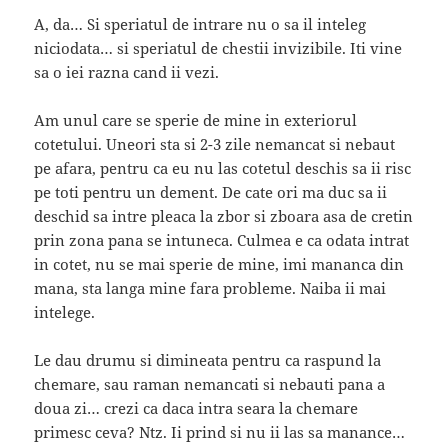
A, da… Si speriatul de intrare nu o sa il inteleg
niciodata… si speriatul de chestii invizibile. Iti vine
sa o iei razna cand ii vezi.
Am unul care se sperie de mine in exteriorul
cotetului. Uneori sta si 2-3 zile nemancat si nebaut
pe afara, pentru ca eu nu las cotetul deschis sa ii risc
pe toti pentru un dement. De cate ori ma duc sa ii
deschid sa intre pleaca la zbor si zboara asa de cretin
prin zona pana se intuneca. Culmea e ca odata intrat
in cotet, nu se mai sperie de mine, imi mananca din
mana, sta langa mine fara probleme. Naiba ii mai
intelege.
Le dau drumu si dimineata pentru ca raspund la
chemare, sau raman nemancati si nebauti pana a
doua zi… crezi ca daca intra seara la chemare
primesc ceva? Ntz. Ii prind si nu ii las sa manance…