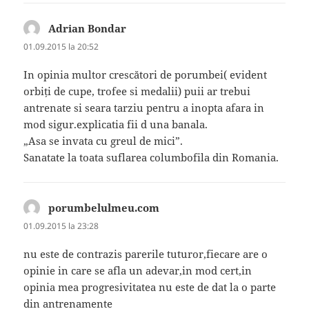
Adrian Bondar
spune:
01.09.2015 la 20:52
In opinia multor crescători de porumbei( evident
orbiți de cupe, trofee si medalii) puii ar trebui
antrenate si seara tarziu pentru a inopta afara in
mod sigur.explicatia fii d una banala.
„Asa se invata cu greul de mici”.
Sanatate la toata suflarea columbofila din Romania.
porumbelulmeu.com
spune:
01.09.2015 la 23:28
nu este de contrazis parerile tuturor,fiecare are o
opinie in care se afla un adevar,in mod cert,in
opinia mea progresivitatea nu este de dat la o parte
din antrenamente