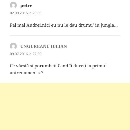
petre
spune:
02.09.2015 la 20:59
Pai mai Andrei,nici eu nu le dau drumu’ in jungla…
UNGUREANU IULIAN
spune:
09.07.2016 la 22:39
Ce vârstă si porumbeii Cand îi duceți la primul
antrenament☺?