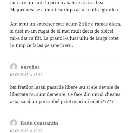
iar care nu sunt la prima abatere nici sa bea.
Majoritatea se cumintesc dupa asta si intra ghiulea.
Am avut un smecher care acum 2 zile a ramas afara,
si desi m-am rugat de el mai mult decat de obicei,
mi-a dat cu flit. La pranz l-a luat uliu de langa cotet
in timp ce facea pe smecheru.
aurelius
spune:
02.09.2015 la 13:32
bai fratilor lasati pasarile libere ,au si ele nevoie de
libertate nu sunt demente. Ce face din om si chestea
asta, sa ai un porumbel printre primi odata?????
Radu Constantin
spune:
02.09.2015 la 13:38