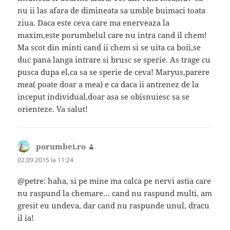
nu ii las afara de dimineata sa umble buimaci toata
ziua. Daca este ceva care ma enerveaza la
maxim,este porumbelul care nu intra cand il chem!
Ma scot din minti cand ii chem si se uita ca boii,se
duc pana langa intrare si brusc se sperie. As trage cu
pusca dupa el,ca sa se sperie de ceva! Maryus,parere
mea( poate doar a mea) e ca daca ii antrenez de la
inceput individual,doar asa se obisnuiesc sa se
orienteze. Va salut!
porumbei.ro
spune:
02.09.2015 la 11:24
@petre: haha, si pe mine ma calca pe nervi astia care
nu raspund la chemare… cand nu raspund multi, am
gresit eu undeva, dar cand nu raspunde unul, dracu
il ia!