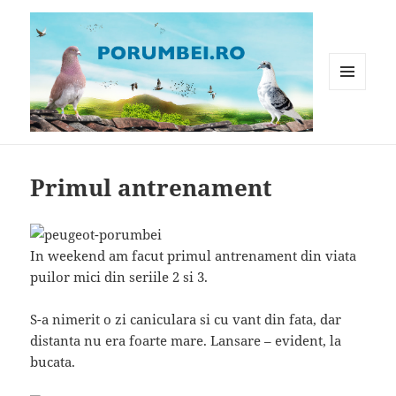
MENIU
ȘI
WIDGET-
Porumbei.ro
URI
Primul antrenament
In weekend am facut primul antrenament din viata
puilor mici din seriile 2 si 3.
S-a nimerit o zi caniculara si cu vant din fata, dar
distanta nu era foarte mare. Lansare – evident, la
bucata.