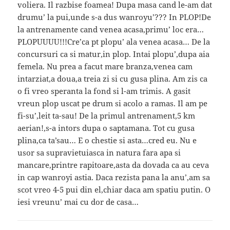
voliera. Il razbise foamea! Dupa masa cand le-am dat
drumu’ la pui,unde s-a dus wanroyu’??? In PLOP!De
la antrenamente cand venea acasa,primu’ loc era…
PLOPUUUU!!!Cre’ca pt plopu’ ala venea acasa… De la
concursuri ca si matur,in plop. Intai plopu’,dupa aia
femela. Nu prea a facut mare branza,venea cam
intarziat,a doua,a treia zi si cu gusa plina. Am zis ca
o fi vreo speranta la fond si l-am trimis. A gasit
vreun plop uscat pe drum si acolo a ramas. Il am pe
fi-su’,leit ta-sau! De la primul antrenament,5 km
aerian!,s-a intors dupa o saptamana. Tot cu gusa
plina,ca ta’sau… E o chestie si asta…cred eu. Nu e
usor sa supravietuiasca in natura fara apa si
mancare,printre rapitoare,asta da dovada ca au ceva
in cap wanroyi astia. Daca rezista pana la anu’,am sa
scot vreo 4-5 pui din el,chiar daca am spatiu putin. O
iesi vreunu’ mai cu dor de casa…