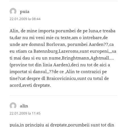
puia
spune:
22.01.2009 la 08:44
Alin, de mine importa porumbei de pe luna,e treaba
ta,dar nu mi veni mie cu texte,am o intrebare,de
unde are domnul Borlovan, porumbei Aarden??,ca
eu stiam ca Batennburg,Lazeroms,sunt europeni,,,sa
ti mai dau si eu un nume,Bringhtmann,Aghtmall….
(provine tot din linia Aarden),deci nu tot de aici a
importat si dansul,,??de ce ,Alin te contrazici pe
tine?cat despre dl Braicovicinicu,sunt cu totul de
acord,aveti dreptate.
alin
spune:
22.01.2009 la 11:45
puia,in principiu ai dreptate,porumbeii sunt tot din