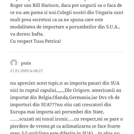
Roger sau Bill Harison, daca pot ungurii sa o faca de
ce nu am putea si noi.Colegii nostri din Ungaria sunt
mult prea secretosi ca sa ne spuna care este
modalitatea de importare a porumbeilor din S.U.A.,
va doresc bafta.
Cu respect Tusa Petrica!
puia
spune:
21.01.2009 la 08:27
nu apreciez acest topic,n as importa pasari din SUA
nici in ruptul capului,,,,,,,Dle Grigore, americanii au
importat din Belgia,Olanda,Germania,iar Dvs vb de
importuri din SUA???nu stiu cati crescatori din
Europa mai importa azi porumbei din State,
…….scuzati mi tonul ironic…..cu respect,mi se pare o
pierdere de vreme,pt ca aclimatizarea se face foarte
greu 3-5 ani(clima este diferita in SUA)….in plus nu