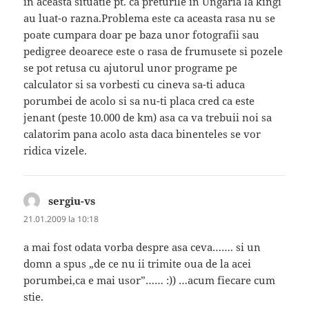
in aceasta situatie pt. ca preturile in Ungaria la kingi
au luat-o razna.Problema este ca aceasta rasa nu se
poate cumpara doar pe baza unor fotografii sau
pedigree deoarece este o rasa de frumusete si pozele
se pot retusa cu ajutorul unor programe pe
calculator si sa vorbesti cu cineva sa-ti aduca
porumbei de acolo si sa nu-ti placa cred ca este
jenant (peste 10.000 de km) asa ca va trebuii noi sa
calatorim pana acolo asta daca binenteles se vor
ridica vizele.
sergiu-vs
spune:
21.01.2009 la 10:18
a mai fost odata vorba despre asa ceva……. si un
domn a spus „de ce nu ii trimite oua de la acei
porumbei,ca e mai usor”…… :)) …acum fiecare cum
stie.