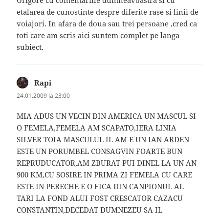
Grigore cu comentariile dumneavoastra si cu
etalarea de cunostinte despre diferite rase si linii de
voiajori. In afara de doua sau trei persoane ,cred ca
toti care am scris aici suntem complet pe langa
subiect.
Rapi
spune:
24.01.2009 la 23:00
MIA ADUS UN VECIN DIN AMERICA UN MASCUL SI
O FEMELA,FEMELA AM SCAPATO,IERA LINIA
SILVER TOIA MASCULUL IL AM E UN IAN ARDEN
ESTE UN PORUMBEL CONSAGVIN FOARTE BUN
REPRUDUCATOR,AM ZBURAT PUI DINEL LA UN AN
900 KM,CU SOSIRE IN PRIMA ZI FEMELA CU CARE
ESTE IN PERECHE E O FICA DIN CANPIONUL AL
TARI LA FOND ALUI FOST CRESCATOR CAZACU
CONSTANTIN,DECEDAT DUMNEZEU SA IL