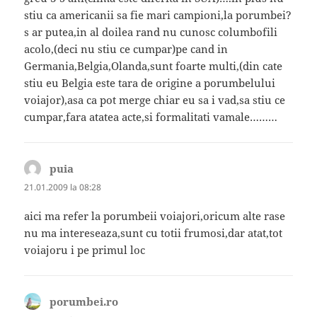
stiu ca americanii sa fie mari campioni,la porumbei?
s ar putea,in al doilea rand nu cunosc columbofili
acolo,(deci nu stiu ce cumpar)pe cand in
Germania,Belgia,Olanda,sunt foarte multi,(din cate
stiu eu Belgia este tara de origine a porumbelului
voiajor),asa ca pot merge chiar eu sa i vad,sa stiu ce
cumpar,fara atatea acte,si formalitati vamale………
puia
spune:
21.01.2009 la 08:28
aici ma refer la porumbeii voiajori,oricum alte rase
nu ma intereseaza,sunt cu totii frumosi,dar atat,tot
voiajoru i pe primul loc
porumbei.ro
spune: