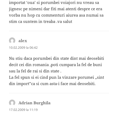
importat ‘oua’ si porumbei voiajori nu vreau sa
jignesc pe nimeni dar fiti mai atenti despre ce era
vorba nu hop cu commenturi aiurea asa numai sa
stim ca suntem in treaba .va salut
alex
spune:
10.02.2009 la 06:42
Nu stiu daca porumbei din state dint mai deosebiti
decit cei din romania ,poti cumpara la fel de buni
sau la fel de rai si din state .
La fel spun si ei cind pun la vinzare porumei „sint
din import”ca si cum asta-i face mai deosebiti.
Adrian Burghila
spune:
17.02.2009 la 11:19