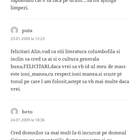
saptamani cat o sa faca pe drum….sa nu ajunga
limpezi.
puia
spune:
23.01.2009 la 12:23
felicitari Alin,vad ca stii literatura columbofila si
inclin sa cred ca ai si o cultura generala
buna,FELICITARI,daca vrei sa vb id ul meu de mass
este ioni_manea,cu respect.ioni manea,si scuze pt
tonul pe care l am folosit,astept sa vb mai multe daca
vrei.
beto
spune:
24.01.2009 la 18:36
Cred domnilor ca mai mult la-ti incurcat pe domnul