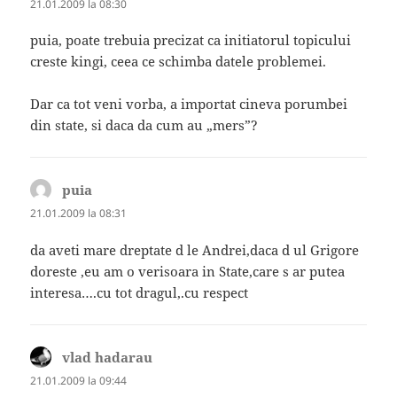
21.01.2009 la 08:30
puia, poate trebuia precizat ca initiatorul topicului
creste kingi, ceea ce schimba datele problemei.
Dar ca tot veni vorba, a importat cineva porumbei
din state, si daca da cum au „mers”?
puia
spune:
21.01.2009 la 08:31
da aveti mare dreptate d le Andrei,daca d ul Grigore
doreste ,eu am o verisoara in State,care s ar putea
interesa….cu tot dragul,.cu respect
vlad hadarau
spune:
21.01.2009 la 09:44