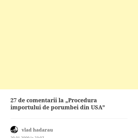
27 de comentarii la „Procedura
importului de porumbei din USA”
vlad hadarau
spune:
20.01.2009 la 23:07