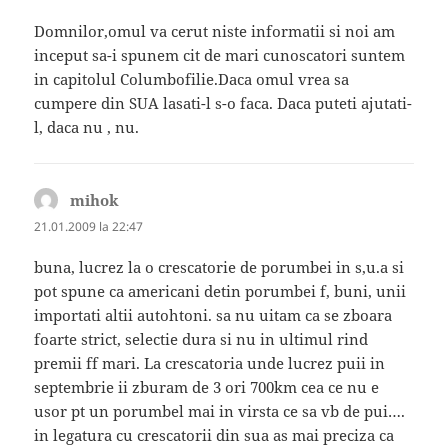
Domnilor,omul va cerut niste informatii si noi am
inceput sa-i spunem cit de mari cunoscatori suntem
in capitolul Columbofilie.Daca omul vrea sa
cumpere din SUA lasati-l s-o faca. Daca puteti ajutati-
l, daca nu , nu.
mihok
spune:
21.01.2009 la 22:47
buna, lucrez la o crescatorie de porumbei in s,u.a si
pot spune ca americani detin porumbei f, buni, unii
importati altii autohtoni. sa nu uitam ca se zboara
foarte strict, selectie dura si nu in ultimul rind
premii ff mari. La crescatoria unde lucrez puii in
septembrie ii zburam de 3 ori 700km cea ce nu e
usor pt un porumbel mai in virsta ce sa vb de pui….
in legatura cu crescatorii din sua as mai preciza ca