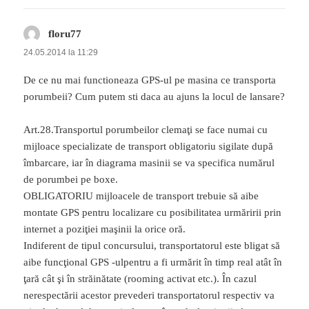
floru77
spune:
24.05.2014 la 11:29
De ce nu mai functioneaza GPS-ul pe masina ce transporta
porumbeii? Cum putem sti daca au ajuns la locul de lansare?
Art.28.Transportul porumbeilor clemaţi se face numai cu
mijloace specializate de transport obligatoriu sigilate după
îmbarcare, iar în diagrama masinii se va specifica numărul
de porumbei pe boxe.
OBLIGATORIU mijloacele de transport trebuie să aibe
montate GPS pentru localizare cu posibilitatea urmăririi prin
internet a poziţiei maşinii la orice oră.
Indiferent de tipul concursului, transportatorul este bligat să
aibe funcţional GPS -ulpentru a fi urmărit în timp real atât în
ţară cât şi în străinătate (rooming activat etc.). În cazul
nerespectării acestor prevederi transportatorul respectiv va