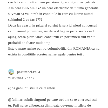
credeti ca noi toti sintem pensionari,partoni,someri ,etc.etc .
Am ceas BENZIG G2 un ceas electronic de ultima generatie
si vreau sa va intreb in conditiile in care eu lucrez numai
schimbul 2 ce fac ????
Daca las ceasul in priza si eu sint la servici pierd concursul
ca nu anunt porumbeii, iar daca il bag in priza seara cind
ajung acasa pierd iarasi concursul ca porumbeii sint veniti
probabil de foarte mult timp.
Este o mare rusine pentru columbofilia din ROMANIA ca nu
exista in conditiile acestea sanse egale pentru toti .
porumbei.ro
spune:
24.05.2014 la 14:12
@ba gabi, nu stiu la ce te referi.
@fullmariusfull: singurul pe care trebuie sa te enervezi esti
tu. Puii nu se elibereaza dimineata devreme in zilele de