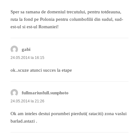
Sper sa ramana de domeniul trecutului, pentru totdeauna,
ruta la fond pe Polonia pentru columbofilii din sudul, sud-
est-ul si est-ul Romaniei!
gabi
spune:
24.05.2014 la 16:15
ok..scuze atunci succes la etape
fullmariusfull.sunphoto
spune:
24.05.2014 la 21:26
Ok am inteles destui porumbei pierduti( rataciti) zona vaslui
barlad.astazi .