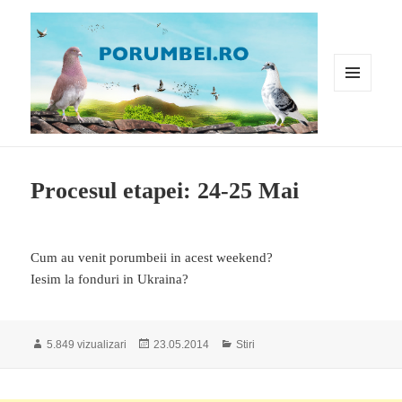
MENIU
ȘI
WIDGET-
URI
Porumbei.ro
Procesul etapei: 24-25 Mai
Cum au venit porumbeii in acest weekend?
Iesim la fonduri in Ukraina?
Publicat
Categorii
5.849 vizualizari
23.05.2014
Stiri
pe