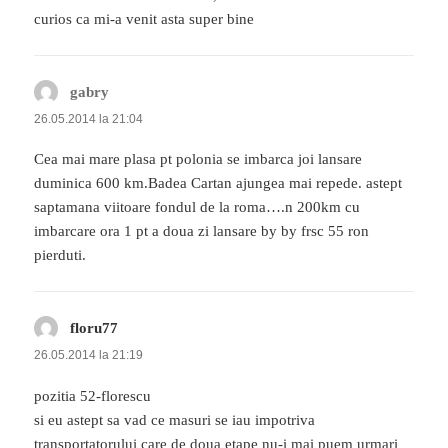
curios ca mi-a venit asta super bine
gabry
spune:
26.05.2014 la 21:04
Cea mai mare plasa pt polonia se imbarca joi lansare
duminica 600 km.Badea Cartan ajungea mai repede. astept
saptamana viitoare fondul de la roma….n 200km cu
imbarcare ora 1 pt a doua zi lansare by by frsc 55 ron
pierduti.
floru77
spune:
26.05.2014 la 21:19
pozitia 52-florescu
si eu astept sa vad ce masuri se iau impotriva
transportatorului care de doua etape nu-i mai puem urmari