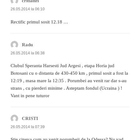
critianH
spune:
26.05.2014 la 06:10
Rectific primul sosit 12.18 …
Radu
spune:
26.05.2014 la 06:38
Clubul Speranta Harsesti Jud Argesi , etapa Horia jud
Botosani cu o distanta de 430-450 km , primul sosit a fost la
12:19 , masa mare la 12:35 . Porumbei au venit rar dar s-au
strans , cu pierderi minime . Asteptam fondul (Ucraina ) !
Vant in pene tuturor
CRISTI
spune:
26.05.2014 la 07:39
Stie cineva cum au venit porumbeii de la Odessa? Nu vad