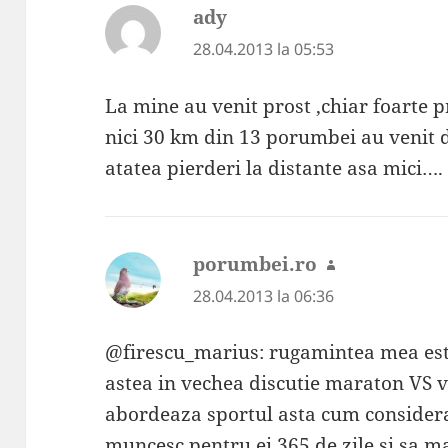
ady
spune:
28.04.2013 la 05:53
La mine au venit prost ,chiar foarte 
nici 30 km din 13 porumbei au venit d
atatea pierderi la distante asa mici….
porumbei.ro
spune:
28.04.2013 la 06:36
@firescu_marius: rugamintea mea est
astea in vechea discutie maraton VS v
abordeaza sportul asta cum considera
muncesc pentru ei 365 de zile si sa ma