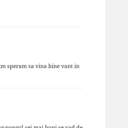
m speram sa vina bine vant in
ing-pongul cei mai buni se vad de