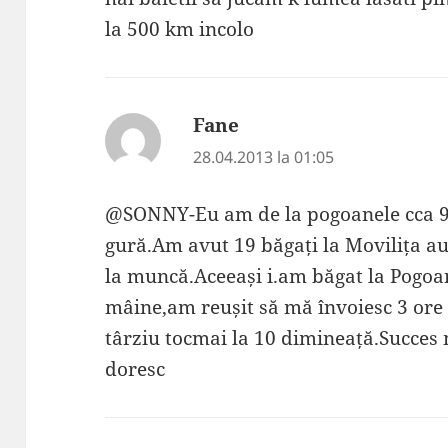
la 500 km incolo
Fane
spune:
28.04.2013 la 01:05
@SONNY-Eu am de la pogoanele cca 93
gură.Am avut 19 băgați la Movilița au 
la muncă.Aceeași i.am băgat la Pogoa
mâine,am reușit să mă învoiesc 3 ore c
târziu tocmai la 10 dimineață.Succes 
doresc