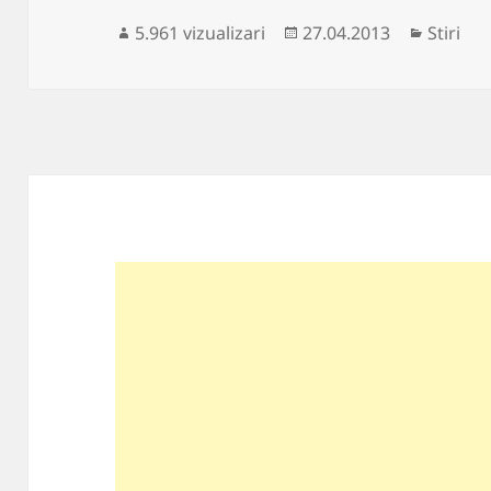
Publicat
Categor
5.961 vizualizari
27.04.2013
Stiri
pe