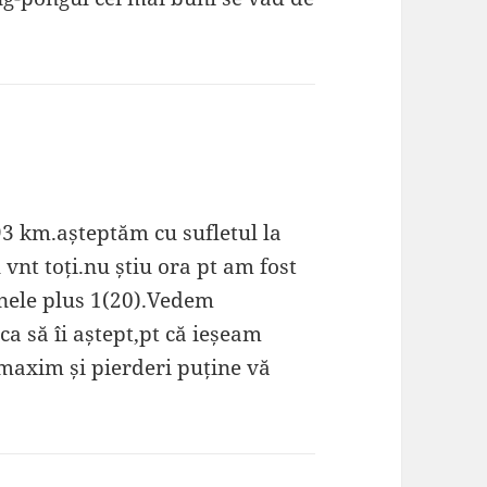
 km.așteptăm cu sufletul la
vnt toți.nu știu ora pt am fost
nele plus 1(20).Vedem
a să îi aștept,pt că ieșeam
maxim și pierderi puține vă