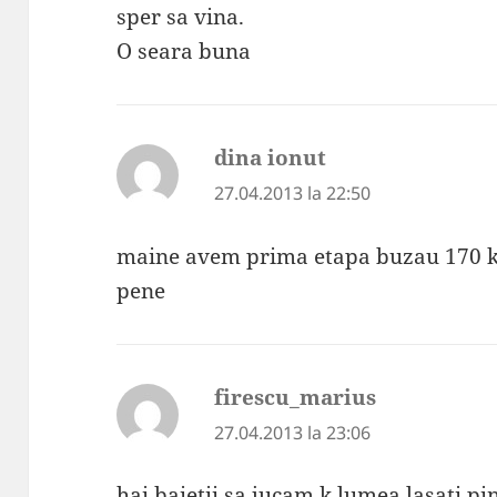
sper sa vina.
O seara buna
dina ionut
spune:
27.04.2013 la 22:50
maine avem prima etapa buzau 170 k
pene
firescu_marius
spune:
27.04.2013 la 23:06
hai baietii sa jucam k lumea lasati p