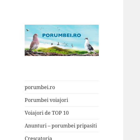
Porumbei.ro
Enciclopedia porumbelului
porumbei.ro
Porumbei voiajori
Voiajori de TOP 10
Anunturi – porumbei pripasiti
Crescatoria