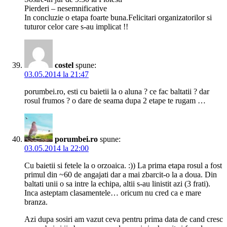
Pierderi – nesemnificative
In concluzie o etapa foarte buna.Felicitari organizatorilor si
tuturor celor care s-au implicat !!
costel
spune:
03.05.2014 la 21:47
porumbei.ro, esti cu baietii la o aluna ? ce fac baltatii ? dar
rosul frumos ? o dare de seama dupa 2 etape te rugam …
porumbei.ro
spune:
03.05.2014 la 22:00
Cu baietii si fetele la o orzoaica. :)) La prima etapa rosul a fost
primul din ~60 de angajati dar a mai zbarcit-o la a doua. Din
baltati unii o sa intre la echipa, altii s-au linistit azi (3 frati).
Inca asteptam clasamentele… oricum nu cred ca e mare
branza.
Azi dupa sosiri am vazut ceva pentru prima data de cand cresc