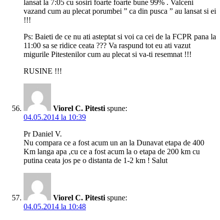
lansat la 7:05 cu sosiri foarte foarte bune 99% . Valceni
vazand cum au plecat porumbei ” ca din pusca ” au lansat si ei
!!!
Ps: Baieti de ce nu ati asteptat si voi ca cei de la FCPR pana la
11:00 sa se ridice ceata ??? Va raspund tot eu ati vazut
migurile Pitestenilor cum au plecat si va-ti resemnat !!!
RUSINE !!!
Viorel C. Pitesti
spune:
04.05.2014 la 10:39
Pr Daniel V.
Nu compara ce a fost acum un an la Dunavat etapa de 400
Km langa apa ,cu ce a fost acum la o etapa de 200 km cu
putina ceata jos pe o distanta de 1-2 km ! Salut
Viorel C. Pitesti
spune:
04.05.2014 la 10:48