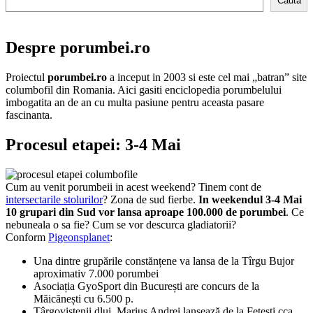
Cauta
Despre porumbei.ro
Proiectul
porumbei.ro
a inceput in 2003 si este cel mai „batran” site
columbofil din Romania. Aici gasiti enciclopedia porumbelului
imbogatita an de an cu multa pasiune pentru aceasta pasare
fascinanta.
Procesul etapei: 3-4 Mai
Cum au venit porumbeii in acest weekend? Tinem cont de
intersectarile stolurilor
? Zona de sud fierbe.
In weekendul 3-4 Mai
10 grupari din Sud vor lansa aproape 100.000 de porumbei
. Ce
nebuneala o sa fie? Cum se vor descurca gladiatorii?
Conform
Pigeonsplanet
:
Una dintre grupările constănțene va lansa de la Tîrgu Bujor
aproximativ 7.000 porumbei
Asociația GyoSport din București are concurs de la
Măicănești cu 6.500 p.
Târgoviștenii dlui. Marius Andrei lansează de la Fetești cca.