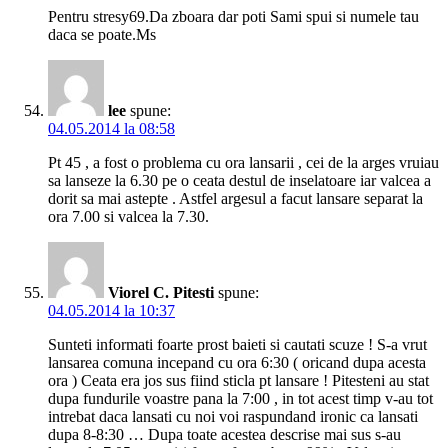
Pentru stresy69.Da zboara dar poti Sami spui si numele tau
daca se poate.Ms
lee
spune:
04.05.2014 la 08:58
Pt 45 , a fost o problema cu ora lansarii , cei de la arges vruiau
sa lanseze la 6.30 pe o ceata destul de inselatoare iar valcea a
dorit sa mai astepte . Astfel argesul a facut lansare separat la
ora 7.00 si valcea la 7.30.
Viorel C. Pitesti
spune:
04.05.2014 la 10:37
Sunteti informati foarte prost baieti si cautati scuze ! S-a vrut
lansarea comuna incepand cu ora 6:30 ( oricand dupa acesta
ora ) Ceata era jos sus fiind sticla pt lansare ! Pitesteni au stat
dupa fundurile voastre pana la 7:00 , in tot acest timp v-au tot
intrebat daca lansati cu noi voi raspundand ironic ca lansati
dupa 8-8:30 … Dupa toate acestea descrise mai sus s-au