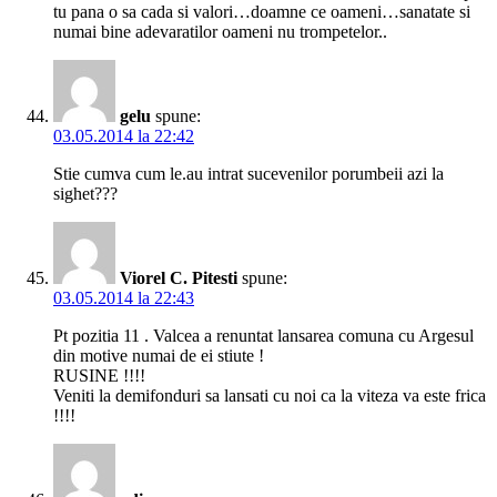
tu pana o sa cada si valori…doamne ce oameni…sanatate si
numai bine adevaratilor oameni nu trompetelor..
gelu
spune:
03.05.2014 la 22:42
Stie cumva cum le.au intrat sucevenilor porumbeii azi la
sighet???
Viorel C. Pitesti
spune:
03.05.2014 la 22:43
Pt pozitia 11 . Valcea a renuntat lansarea comuna cu Argesul
din motive numai de ei stiute !
RUSINE !!!!
Veniti la demifonduri sa lansati cu noi ca la viteza va este frica
!!!!