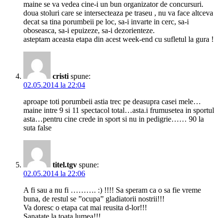
maine se va vedea cine-i un bun organizator de concursuri.
doua stoluri care se intersecteaza pe traseu , nu va face altceva
decat sa tina porumbeii pe loc, sa-i invarte in cerc, sa-i
oboseasca, sa-i epuizeze, sa-i dezorienteze.
asteptam aceasta etapa din acest week-end cu sufletul la gura !
cristi
spune:
02.05.2014 la 22:04
aproape toti porumbeii astia trec pe deasupra casei mele…
maine intre 9 si 11 spectacol total…asta.i frumusetea in sportul
asta…pentru cine crede in sport si nu in pedigrie…… 90 la
suta false
titel.tgv
spune:
02.05.2014 la 22:06
A fi sau a nu fi ………. :) !!!! Sa speram ca o sa fie vreme
buna, de restul se ”ocupa” gladiatorii nostrii!!!
Va doresc o etapa cat mai reusita d-lor!!!
Sanatate la toata lumea!!!