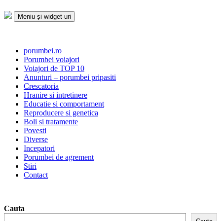
Sari
la
Meniu și widget-uri
conținut
Porumbei.ro
Enciclopedia porumbelului
porumbei.ro
Porumbei voiajori
Voiajori de TOP 10
Anunturi – porumbei pripasiti
Crescatoria
Hranire si intretinere
Educatie si comportament
Reproducere si genetica
Boli si tratamente
Povesti
Diverse
Incepatori
Porumbei de agrement
Stiri
Contact
Cauta