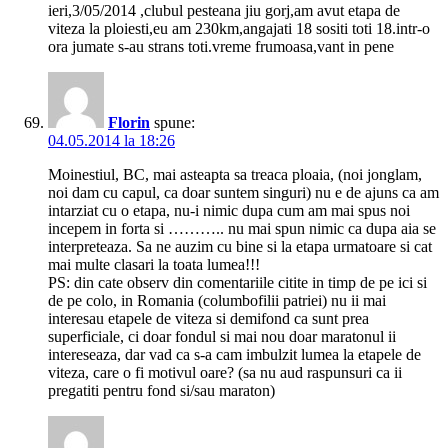
ieri,3/05/2014 ,clubul pesteana jiu gorj,am avut etapa de
viteza la ploiesti,eu am 230km,angajati 18 sositi toti 18.intr-o
ora jumate s-au strans toti.vreme frumoasa,vant in pene
Florin
spune:
04.05.2014 la 18:26
Moinestiul, BC, mai asteapta sa treaca ploaia, (noi jonglam,
noi dam cu capul, ca doar suntem singuri) nu e de ajuns ca am
intarziat cu o etapa, nu-i nimic dupa cum am mai spus noi
incepem in forta si ……….. nu mai spun nimic ca dupa aia se
interpreteaza. Sa ne auzim cu bine si la etapa urmatoare si cat
mai multe clasari la toata lumea!!!
PS: din cate observ din comentariile citite in timp de pe ici si
de pe colo, in Romania (columbofilii patriei) nu ii mai
interesau etapele de viteza si demifond ca sunt prea
superficiale, ci doar fondul si mai nou doar maratonul ii
intereseaza, dar vad ca s-a cam imbulzit lumea la etapele de
viteza, care o fi motivul oare? (sa nu aud raspunsuri ca ii
pregatiti pentru fond si/sau maraton)