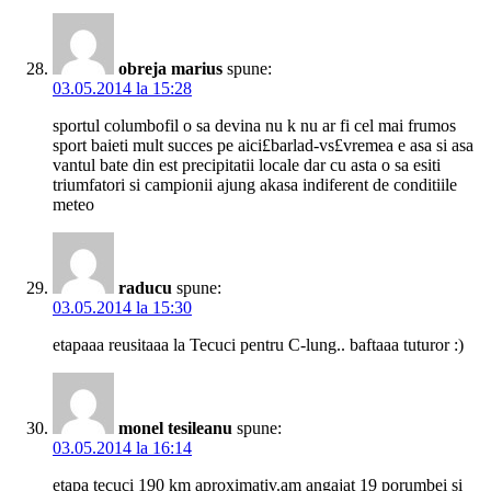
obreja marius
spune:
03.05.2014 la 15:28
sportul columbofil o sa devina nu k nu ar fi cel mai frumos
sport baieti mult succes pe aici£barlad-vs£vremea e asa si asa
vantul bate din est precipitatii locale dar cu asta o sa esiti
triumfatori si campionii ajung akasa indiferent de conditiile
meteo
raducu
spune:
03.05.2014 la 15:30
etapaaa reusitaaa la Tecuci pentru C-lung.. baftaaa tuturor :)
monel tesileanu
spune:
03.05.2014 la 16:14
etapa tecuci 190 km aproximativ.am angajat 19 porumbei si