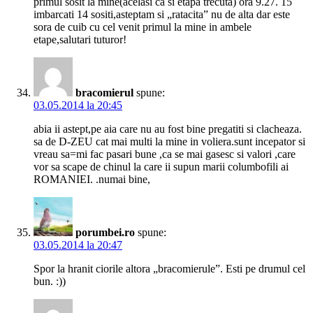
primul sosit la mine(acelasi ca si etapa trecuta) ora 9.27. 15
imbarcati 14 sositi,asteptam si „ratacita” nu de alta dar este
sora de cuib cu cel venit primul la mine in ambele
etape,salutari tuturor!
bracomierul
spune:
03.05.2014 la 20:45
abia ii astept,pe aia care nu au fost bine pregatiti si clacheaza.
sa de D-ZEU cat mai multi la mine in voliera.sunt incepator si
vreau sa=mi fac pasari bune ,ca se mai gasesc si valori ,care
vor sa scape de chinul la care ii supun marii columbofili ai
ROMANIEI. .numai bine,
porumbei.ro
spune:
03.05.2014 la 20:47
Spor la hranit ciorile altora „bracomierule”. Esti pe drumul cel
bun. :))