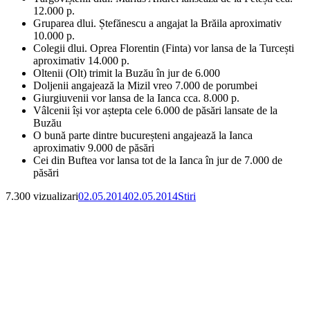
12.000 p.
Gruparea dlui. Ștefănescu a angajat la Brăila aproximativ
10.000 p.
Colegii dlui. Oprea Florentin (Finta) vor lansa de la Turcești
aproximativ 14.000 p.
Oltenii (Olt) trimit la Buzău în jur de 6.000
Doljenii angajează la Mizil vreo 7.000 de porumbei
Giurgiuvenii vor lansa de la Ianca cca. 8.000 p.
Vâlcenii își vor aștepta cele 6.000 de păsări lansate de la
Buzău
O bună parte dintre bucureșteni angajează la Ianca
aproximativ 9.000 de păsări
Cei din Buftea vor lansa tot de la Ianca în jur de 7.000 de
păsări
Publicat
Categorii
7.300 vizualizari
02.05.2014
02.05.2014
Stiri
pe