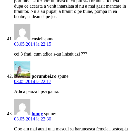
porumbei si ii zbor: un mascul cu pui si-a hranit si femela
dupa ce aceasta a venit intarziata si nu a mai gasit mancare in
hranitor. Nu s-au pupat, a hranit-o pe bune, pompa in ea
boabe, cadeau si pe jos.
costel
spune:
03.05.2014 la 22:15
cei 3 frati, cum adica s-au linistit azi ???
porumbei.ro
spune:
03.05.2014 la 22:17
Adica pauza lipsa gaura.
tonny
spune:
03.05.2014 la 22:30
Ooo am mai auzit una mascul sa haraneasca femela…asteapta