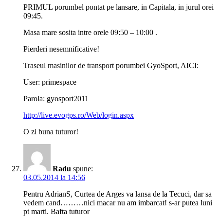
PRIMUL porumbel pontat pe lansare, in Capitala, in jurul orei
09:45.
Masa mare sosita intre orele 09:50 – 10:00 .
Pierderi nesemnificative!
Traseul masinilor de transport porumbei GyoSport, AICI:
User: primespace
Parola: gyosport2011
http://live.evogps.ro/Web/login.aspx
O zi buna tuturor!
Radu
spune:
03.05.2014 la 14:56
Pentru AdrianS, Curtea de Arges va lansa de la Tecuci, dar sa
vedem cand………nici macar nu am imbarcat! s-ar putea luni
pt marti. Bafta tuturor