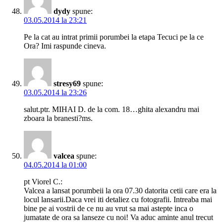
dydy
spune:
03.05.2014 la 23:21
Pe la cat au intrat primii porumbei la etapa Tecuci pe la ce
Ora? Imi raspunde cineva.
stresy69
spune:
03.05.2014 la 23:26
salut.ptr. MIHAI D. de la com. 18…ghita alexandru mai
zboara la branesti?ms.
valcea
spune:
04.05.2014 la 01:00
pt Viorel C.:
Valcea a lansat porumbeii la ora 07.30 datorita cetii care era la
locul lansarii.Daca vrei iti detaliez cu fotografii. Intreaba mai
bine pe ai vostrii de ce nu au vrut sa mai astepte inca o
jumatate de ora sa lanseze cu noi! Va aduc aminte anul trecut