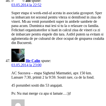
adi
spune:
03.05.2014 la 22:52
Super etapa si week-end-ul acesta in asociatia gyosport. Sper
sa imbarcam tot sezonul pentru viteza si demifond in ziua de
vineri. Mi-au venit porumbeii super in ambele sambete de
pana acum. Duminica mai iesi si tu la o relaxare cu familia.
Felicitari organizatorilor si luati in calcul ziua de vineri ca zi
de imbarcare pentru etapele din tara. Astfel putem sa evitam si
aglomeratia de pe culoarul de zbor ocupat de gruparea cealalta
din Bucuresti.
Ilie Calin
spune:
03.05.2014 la 23:00
AC Suceava – etapa Sighetul Marmatiei, apx 150 km.
Lansare 7:30, primii 2 la 9:59. Sosiri rare, ca de la fond.
45 porumbei sositi din 53 angajati.
Ps: Nu mai merge cu apa si lamaie…:))!