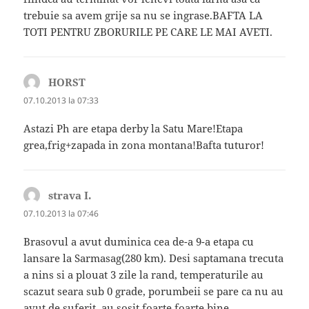
trebuie sa avem grije sa nu se ingrase.BAFTA LA
TOTI PENTRU ZBORURILE PE CARE LE MAI AVETI.
HORST
spune:
07.10.2013 la 07:33
Astazi Ph are etapa derby la Satu Mare!Etapa
grea,frig+zapada in zona montana!Bafta tuturor!
strava I.
spune:
07.10.2013 la 07:46
Brasovul a avut duminica cea de-a 9-a etapa cu
lansare la Sarmasag(280 km). Desi saptamana trecuta
a nins si a plouat 3 zile la rand, temperaturile au
scazut seara sub 0 grade, porumbeii se pare ca nu au
avut de suferit, au sosit foarte foarte bine.