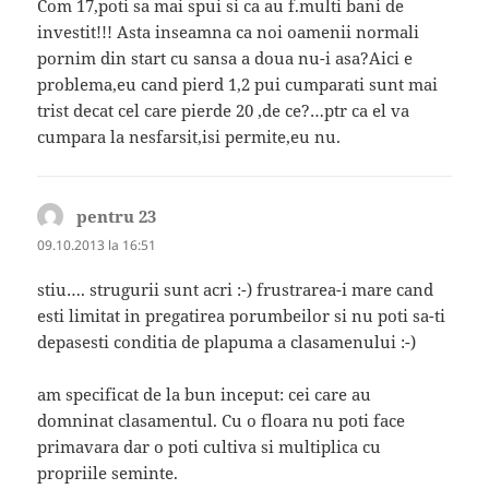
Com 17,poti sa mai spui si ca au f.multi bani de
investit!!! Asta inseamna ca noi oamenii normali
pornim din start cu sansa a doua nu-i asa?Aici e
problema,eu cand pierd 1,2 pui cumparati sunt mai
trist decat cel care pierde 20 ,de ce?…ptr ca el va
cumpara la nesfarsit,isi permite,eu nu.
pentru 23
spune:
09.10.2013 la 16:51
stiu…. strugurii sunt acri :-) frustrarea-i mare cand
esti limitat in pregatirea porumbeilor si nu poti sa-ti
depasesti conditia de plapuma a clasamenului :-)
am specificat de la bun inceput: cei care au
domninat clasamentul. Cu o floara nu poti face
primavara dar o poti cultiva si multiplica cu
propriile seminte.