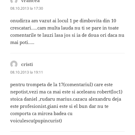
vrancea
spune:
08.10.2013 la 17:30
onudirza am vazut ai locul 1 pe dimbovita din 10
crescatari…..cam multa lauda nu ti se pare in toate
comentarile te lauzi lasa jos si ia de doua ori daca nu
mai poti…..
cristi
spune:
08.10.2013 la 19:11
pentru trompeta de la 17(comentariul) care este
nepotist,vezi ma ca mai este si aceleanu robert(loc1)
stoica daniel ,rudaru marius.cazacu alexandru deja
este profesionist.giani este si el bun dar nu te
comporta ca mircea badea cu
voiculescu(pupincurist)