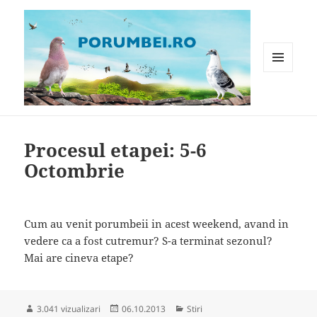
MENIU
ȘI
WIDGET-
Porumbei.ro
URI
Procesul etapei: 5-6
Octombrie
Cum au venit porumbeii in acest weekend, avand in
vedere ca a fost cutremur? S-a terminat sezonul?
Mai are cineva etape?
Publicat
Categorii
3.041 vizualizari
06.10.2013
Stiri