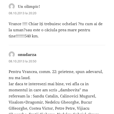
Un olimpic!
spune:
08.10.2013 la 20:20
Vrance !!!! Chiar îți trebuiesc ochelari ?tu cum ai de
la uman?sau este o căciula prea mare pentru
tine!!!!!!!540 km.
onudarza
spune:
08.10.2013 la 20:50
Pentru Vrancea, comm. 22: prietene, spun adevarul,
nu ma laud.
Iar daca te interesezi mai bine, vei afla ca in
momentul in care am scris „dambovita” ma
refeream la : Sandu Catalin, Calinovici Mugurel,
Visalom+Dragomir, Nedelcu Gheorghe, Bucur
GHeorghe, Costea Victor, Petre Petre, Vijiacu