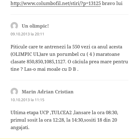
http://www.columbofil.net/stiri/?p=13125
bravo lui
Un olimpic!
spune:
09.10.2013 la 20:11
Piticule care te antrenezi la 550 vezi ca anul acesta
(OLIMPIC UL)are un porumbel cu ( 4 ) maratoane
clasate 850,850,1085,1127. O căciula prea mare pentru
tine ? Las-o mai moale cu D B .
Marin Adrian Cristian
spune:
10.10.2013 la 11:15
Ultima etapa UCP ,TULCEA2 ,lansare la ora 08:30,
primul sosit la ora 12:28, la 14:30,sositi 18 din 20
angajati.