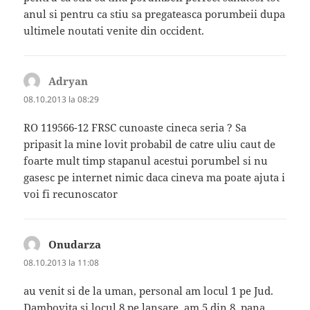
anul si pentru ca stiu sa pregateasca porumbeii dupa
ultimele noutati venite din occident.
Adryan
spune:
08.10.2013 la 08:29
RO 119566-12 FRSC cunoaste cineca seria ? Sa
pripasit la mine lovit probabil de catre uliu caut de
foarte mult timp stapanul acestui porumbel si nu
gasesc pe internet nimic daca cineva ma poate ajuta i
voi fi recunoscator
Onudarza
spune:
08.10.2013 la 11:08
au venit si de la uman, personal am locul 1 pe Jud.
Dambovita si locul 8 pe lansare. am 5 din 8, pana