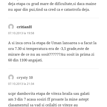
deja etapa cu grad mare de dificultate,si daca maine
nu apar din pui,tind sa cred ca e catastrofa deja.
critianH
spune:
07.10.2013 la 19:58
A si inca ceva la etapa de Uman lansarea s-a facut la
ora 7.30 si temperatura era de -3,5 grade,este de
mirare de ce nu au sosit??????Au sosit in prima zi
60 din 1100 angajati.
crysty 10
spune:
07.10.2013 la 21:34
ucpr dambovita etapa de viteza braila sau galati
am 3 din 7 acasa sosiri ff proaste la mine astept
clasamentul sa vad si ceilalti ce viteze au