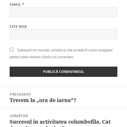
EMAIL
*
SITE WEB
Salvează-mi numele, emailul și site-ul web în acest navigator
pentru data viitoare când o să comentez.
Navigare
PRECEDENT
în
Trecem la „ora de iarna”?
Articolul
articole
anterior:
URMĂTOR
Succesul in activitatea columbofila. Cat
Articolul