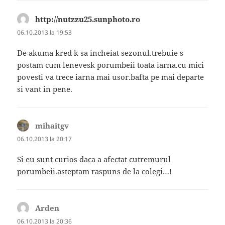
http://nutzzu25.sunphoto.ro
spune:
06.10.2013 la 19:53
De akuma kred k sa incheiat sezonul.trebuie s
postam cum lenevesk porumbeii toata iarna.cu mici
povesti va trece iarna mai usor.bafta pe mai departe
si vant in pene.
mihaitgv
spune:
06.10.2013 la 20:17
Si eu sunt curios daca a afectat cutremurul
porumbeii.asteptam raspuns de la colegi…!
Arden
spune:
06.10.2013 la 20:36