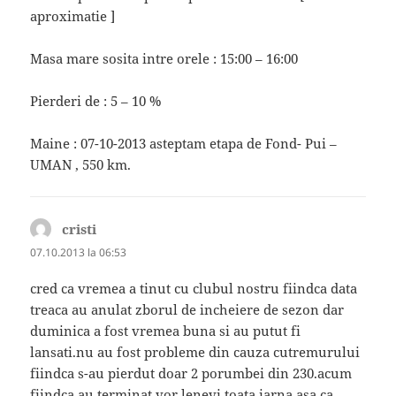
aproximatie ]
Masa mare sosita intre orele : 15:00 – 16:00
Pierderi de : 5 – 10 %
Maine : 07-10-2013 asteptam etapa de Fond- Pui –
UMAN , 550 km.
cristi
spune:
07.10.2013 la 06:53
cred ca vremea a tinut cu clubul nostru fiindca data
treaca au anulat zborul de incheiere de sezon dar
duminica a fost vremea buna si au putut fi
lansati.nu au fost probleme din cauza cutremurului
fiindca s-au pierdut doar 2 porumbei din 230.acum
fiindca au terminat vor lenevi toata iarna asa ca