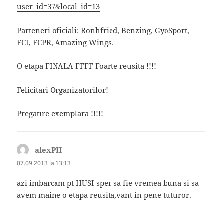
user_id=37&local_id=13
Parteneri oficiali: Ronhfried, Benzing, GyoSport,
FCI, FCPR, Amazing Wings.
O etapa FINALA FFFF Foarte reusita !!!!
Felicitari Organizatorilor!
Pregatire exemplara !!!!!
alexPH
spune:
07.09.2013 la 13:13
azi imbarcam pt HUSI sper sa fie vremea buna si sa
avem maine o etapa reusita,vant in pene tuturor.