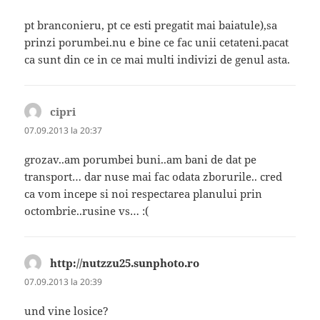
pt branconieru, pt ce esti pregatit mai baiatule),sa
prinzi porumbei.nu e bine ce fac unii cetateni.pacat
ca sunt din ce in ce mai multi indivizi de genul asta.
cipri
spune:
07.09.2013 la 20:37
grozav..am porumbei buni..am bani de dat pe
transport… dar nuse mai fac odata zborurile.. cred
ca vom incepe si noi respectarea planului prin
octombrie..rusine vs… :(
http://nutzzu25.sunphoto.ro
spune:
07.09.2013 la 20:39
und vine losice?