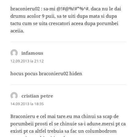
braconieru02 : sa-mi @!#@%!#*%^#. daca nu le dai
drumu acolor 9 puii, sa te uiti dupa mata si dupa
tactu cum se uita crescatori aceea dupa porumbei
aceiia.
infamous
spune:
12.09.2013 la 21:12
hocus pocus braconieru02 hiden
cristian petre
spune:
14.09.2013 la 18:35
Braconieru e cel mai tare.eu ma chinui sa scap de
porumbeii prosti el se chinuie sa-i adune.mersi pt ca
existi pt ca altfel trebuia sa fac un columbodrom