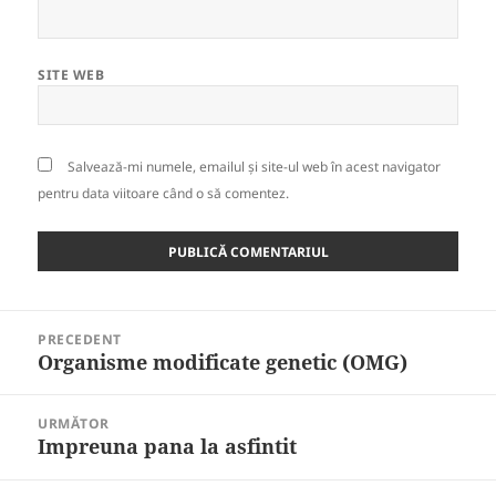
SITE WEB
Salvează-mi numele, emailul și site-ul web în acest navigator
pentru data viitoare când o să comentez.
Navigare
PRECEDENT
în
Organisme modificate genetic (OMG)
Articolul
articole
anterior:
URMĂTOR
Impreuna pana la asfintit
Articolul
următor: