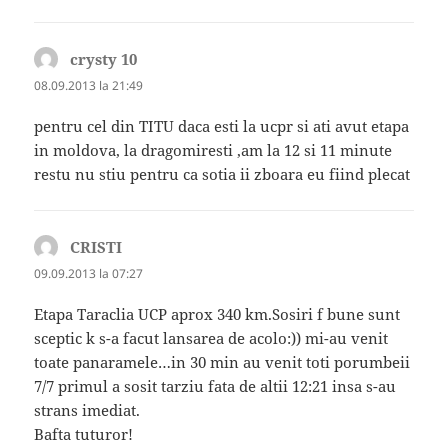
crysty 10
spune:
08.09.2013 la 21:49
pentru cel din TITU daca esti la ucpr si ati avut etapa
in moldova, la dragomiresti ,am la 12 si 11 minute
restu nu stiu pentru ca sotia ii zboara eu fiind plecat
CRISTI
spune:
09.09.2013 la 07:27
Etapa Taraclia UCP aprox 340 km.Sosiri f bune sunt
sceptic k s-a facut lansarea de acolo:)) mi-au venit
toate panaramele…in 30 min au venit toti porumbeii
7/7 primul a sosit tarziu fata de altii 12:21 insa s-au
strans imediat.
Bafta tuturor!