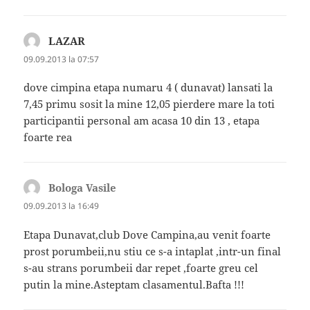
LAZAR
spune:
09.09.2013 la 07:57
dove cimpina etapa numaru 4 ( dunavat) lansati la
7,45 primu sosit la mine 12,05 pierdere mare la toti
participantii personal am acasa 10 din 13 , etapa
foarte rea
Bologa Vasile
spune:
09.09.2013 la 16:49
Etapa Dunavat,club Dove Campina,au venit foarte
prost porumbeii,nu stiu ce s-a intaplat ,intr-un final
s-au strans porumbeii dar repet ,foarte greu cel
putin la mine.Asteptam clasamentul.Bafta !!!