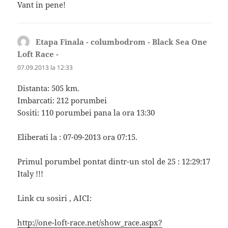
Vant in pene!
Etapa Finala - columbodrom - Black Sea One
Loft Race -
spune:
07.09.2013 la 12:33
Distanta: 505 km.
Imbarcati: 212 porumbei
Sositi: 110 porumbei pana la ora 13:30
Eliberati la : 07-09-2013 ora 07:15.
Primul porumbel pontat dintr-un stol de 25 : 12:29:17
Italy !!!
Link cu sosiri , AICI:
http://one-loft-race.net/show_race.aspx?