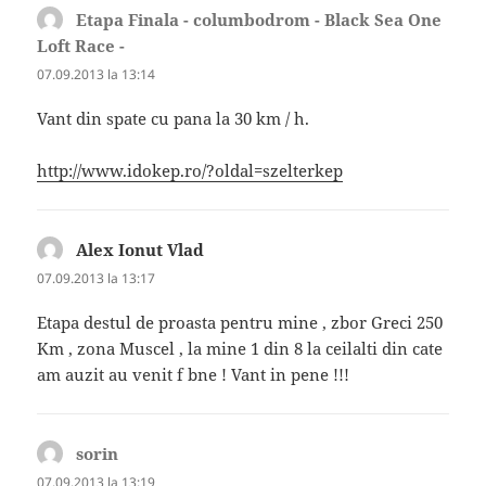
Etapa Finala - columbodrom - Black Sea One
Loft Race -
spune:
07.09.2013 la 13:14
Vant din spate cu pana la 30 km / h.
http://www.idokep.ro/?oldal=szelterkep
Alex Ionut Vlad
spune:
07.09.2013 la 13:17
Etapa destul de proasta pentru mine , zbor Greci 250
Km , zona Muscel , la mine 1 din 8 la ceilalti din cate
am auzit au venit f bne ! Vant in pene !!!
sorin
spune:
07.09.2013 la 13:19