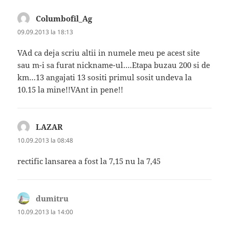
Columbofil_Ag
spune:
09.09.2013 la 18:13
VAd ca deja scriu altii in numele meu pe acest site
sau m-i sa furat nickname-ul….Etapa buzau 200 si de
km…13 angajati 13 sositi primul sosit undeva la
10.15 la mine!!VAnt in pene!!
LAZAR
spune:
10.09.2013 la 08:48
rectific lansarea a fost la 7,15 nu la 7,45
dumitru
spune:
10.09.2013 la 14:00