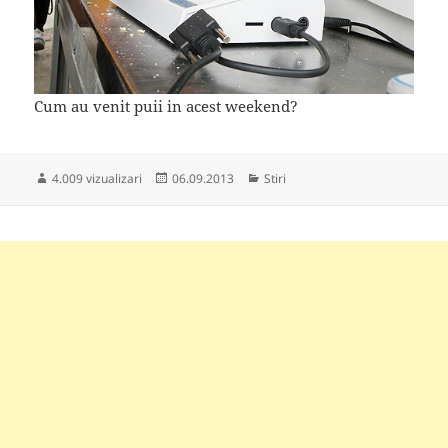
Cum au venit puii in acest weekend?
Publicat
Categorii
4.009 vizualizari
06.09.2013
Stiri
pe