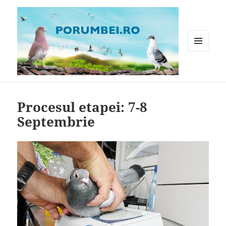
MENIU
ȘI
WIDGET-
Porumbei.ro
URI
Procesul etapei: 7-8
Septembrie