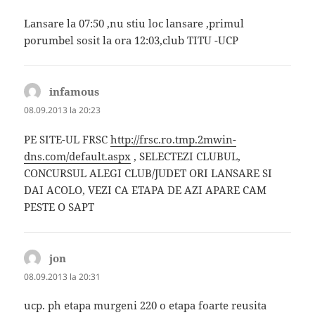
Lansare la 07:50 ,nu stiu loc lansare ,primul
porumbel sosit la ora 12:03,club TITU -UCP
infamous
spune:
08.09.2013 la 20:23
PE SITE-UL FRSC
http://frsc.ro.tmp.2mwin-
dns.com/default.aspx
, SELECTEZI CLUBUL,
CONCURSUL ALEGI CLUB/JUDET ORI LANSARE SI
DAI ACOLO, VEZI CA ETAPA DE AZI APARE CAM
PESTE O SAPT
jon
spune:
08.09.2013 la 20:31
ucp. ph etapa murgeni 220 o etapa foarte reusita