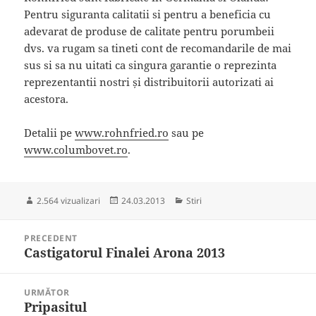
Pentru siguranta calitatii si pentru a beneficia cu
adevarat de produse de calitate pentru porumbeii
dvs. va rugam sa tineti cont de recomandarile de mai
sus si sa nu uitati ca singura garantie o reprezinta
reprezentantii nostri și distribuitorii autorizati ai
acestora.
Detalii pe
www.rohnfried.ro
sau pe
www.columbovet.ro
.
Publicat
Categorii
2.564 vizualizari
24.03.2013
Stiri
pe
Navigare
PRECEDENT
în
Castigatorul Finalei Arona 2013
Articolul
articole
anterior:
URMĂTOR
Pripasitul
Articolul