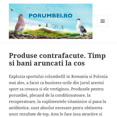
MENIU
ȘI
WIDGET-
Porumbei.ro
URI
Produse contrafacute. Timp
si bani aruncati la cos
Explozia sportului columbofil in Romania si Polonia
mai ales, a facut ca business-urile din jurul acestui
sport sa creasca si ele vertiginos. Produsele pentru
porumbei, plecand de la conditionatoare, la
recuperatoare, la suplimentele vitaminice si pana la
antibiotice, sunt absolut necesare pntru obtinerea
unor rezultate de top. Asta le face insa atractive si