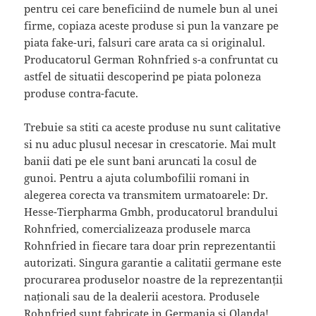
pentru cei care beneficiind de numele bun al unei
firme, copiaza aceste produse si pun la vanzare pe
piata fake-uri, falsuri care arata ca si originalul.
Producatorul German Rohnfried s-a confruntat cu
astfel de situatii descoperind pe piata poloneza
produse contra-facute.
Trebuie sa stiti ca aceste produse nu sunt calitative
si nu aduc plusul necesar in crescatorie. Mai mult
banii dati pe ele sunt bani aruncati la cosul de
gunoi. Pentru a ajuta columbofilii romani in
alegerea corecta va transmitem urmatoarele: Dr.
Hesse-Tierpharma Gmbh, producatorul brandului
Rohnfried, comercializeaza produsele marca
Rohnfried in fiecare tara doar prin reprezentantii
autorizati. Singura garantie a calitatii germane este
procurarea produselor noastre de la reprezentanții
naționali sau de la dealerii acestora. Produsele
Rohnfried sunt fabricate in Germania si Olanda!