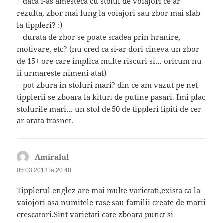
– daca i-as amesteca cu stolul de voiajori ce ar
rezulta, zbor mai lung la voiajori sau zbor mai slab
la tippleri? :)
– durata de zbor se poate scadea prin hranire,
motivare, etc? (nu cred ca si-ar dori cineva un zbor
de 15+ ore care implica multe riscuri si… oricum nu
ii urmareste nimeni atat)
– pot zbura in stoluri mari? din ce am vazut pe net
tipplerii se zboara la kituri de putine pasari. Imi plac
stolurile mari… un stol de 50 de tippleri lipiti de cer
ar arata trasnet.
Amiralul
spune:
05.03.2013 la 20:48
Tipplerul englez are mai multe varietati,exista ca la
vaiojori asa numitele rase sau familii create de marii
crescatori.Sint varietati care zboara punct si