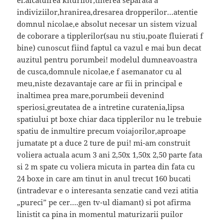
indiviziilor,hranirea,dresarea dropperilor…atentie
domnul nicolae,e absolut necesar un sistem vizual
de coborare a tipplerilor(sau nu stiu,poate fluierati f
bine) cunoscut fiind faptul ca vazul e mai bun decat
auzitul pentru porumbei! modelul dumneavoastra
de cusca,domnule nicolae,e f asemanator cu al
meu,niste dezavantaje care ar fii in principal e
inaltimea prea mare,porumbeii devenind
speriosi,greutatea de a intretine curatenia,lipsa
spatiului pt boxe chiar daca tipplerilor nu le trebuie
spatiu de inmultire precum voiajorilor,aproape
jumatate pt a duce 2 ture de pui! mi-am construit
voliera actuala acum 3 ani 2,50x 1,50x 2,50 parte fata
si 2 m spate cu voliera micuta in partea din fata cu
24 boxe in care am tinut in anul trecut 160 bucati
(intradevar e o interesanta senzatie cand vezi atitia
„pureci” pe cer….gen tv-ul diamant) si pot afirma
linistit ca pina in momentul maturizarii puilor