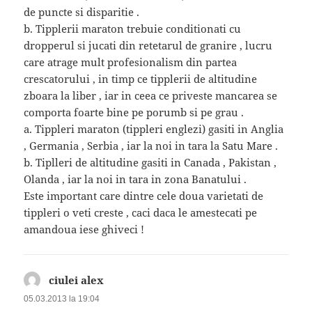
de puncte si disparitie .
b. Tipplerii maraton trebuie conditionati cu
dropperul si jucati din retetarul de granire , lucru
care atrage mult profesionalism din partea
crescatorului , in timp ce tipplerii de altitudine
zboara la liber , iar in ceea ce priveste mancarea se
comporta foarte bine pe porumb si pe grau .
a. Tippleri maraton (tippleri englezi) gasiti in Anglia
, Germania , Serbia , iar la noi in tara la Satu Mare .
b. Tiplleri de altitudine gasiti in Canada , Pakistan ,
Olanda , iar la noi in tara in zona Banatului .
Este important care dintre cele doua varietati de
tippleri o veti creste , caci daca le amestecati pe
amandoua iese ghiveci !
ciulei alex
spune:
05.03.2013 la 19:04