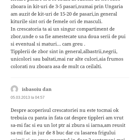
zboara in kit-uri de 3-5 pasari,numai prin Ungaria
am auzit de kit-uri de 15-20 de pasari,in general
kiturile sint ori de femele ori de masculi.
In crescatoria ta ai un singur compartiment de
zbor,unde o sa fie amestecate una doua serii de pui
si eventual si maturi… cam greu .
Tipplerii de zbor sint in general,albastrii,negrii,
unicolori sau baltati,mai rar alte culori,aia frumos
colorati nu zboara asa de mult ca ceilalti.
isbasoiu dan
spune:
05.03.2013 la 04:57
Despre acoperisul crescatoriei nu este tocmai ok
trebuia cu panta in fata cat despre tippleri am vrut
sa-mi fac si eu un lot ptr ai zbura si iarna,am reusit
sa-mi fac in jur de 8 buc dar cu lasarea frigului