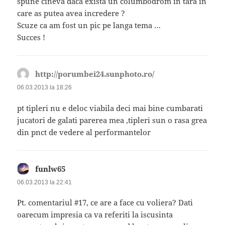
spune cineva daca exista un columbodrom in tara in
care as putea avea incredere ?
Scuze ca am fost un pic pe langa tema …
Succes !
http://porumbei24.sunphoto.ro/
spune:
06.03.2013 la 18:26
pt tipleri nu e deloc viabila deci mai bine cumbarati
jucatori de galati parerea mea ,tipleri sun o rasa grea
din pnct de vedere al performantelor
funlw65
spune:
06.03.2013 la 22:41
Pt. comentariul #17, ce are a face cu voliera? Dati
oarecum impresia ca va referiti la iscusinta