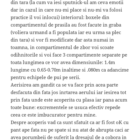
din tara (la cum va iesi sputnick-ul am ceva emotii
dar in cazul in care nu-mi place si nu-mi va folosi
practice il voi inlocui) interiorul: boxele din
compartimentul de prasila au fost facute in graba
(voliera urmand a fi populata iar eu urma sa plec
din tara) si vor fi modificate dar asta numai in
toamna, in compartimentul de zbor voi scoate
odihnitorile si voi face 3 compartimente separate pe
toata lungimea ce vor avea dimensiunile: 1.4m
lungime cu 0.65-0.70m inaltime si .080m ca adancime
pentru echipele de pui pe serii.
Aerisirea am gandit ca se va face prin acea parte
desfacuta din fata jos inrtarea aerului iar iesirea tot
prin fata unde este acoperita cu plasa iar pana acum
toate bune: excrementele se usuca efectiv repede
ceea ce este imbucurator pentru mine.
Despre acoperis vad ca sunt sfatuit ca ar fi fost oK cu
pant ape fata nu pe spate si nu atat de abrupta caci ar
avea porumbeii de suferit la dresajul de a cobora in