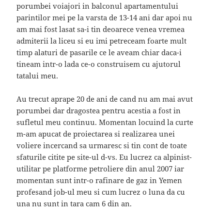
porumbei voiajori in balconul apartamentului
parintilor mei pe la varsta de 13-14 ani dar apoi nu
am mai fost lasat sa-i tin deoarece venea vremea
admiterii la liceu si eu imi petreceam foarte mult
timp alaturi de pasarile ce le aveam chiar daca-i
tineam intr-o lada ce-o construisem cu ajutorul
tatalui meu.
Au trecut aprape 20 de ani de cand nu am mai avut
porumbei dar dragostea pentru acestia a fost in
sufletul meu continuu. Momentan locuind la curte
m-am apucat de proiectarea si realizarea unei
voliere incercand sa urmaresc si tin cont de toate
sfaturile citite pe site-ul d-vs. Eu lucrez ca alpinist-
utilitar pe platforme petroliere din anul 2007 iar
momentan sunt intr-o rafinare de gaz in Yemen
profesand job-ul meu si cum lucrez o luna da cu
una nu sunt in tara cam 6 din an.