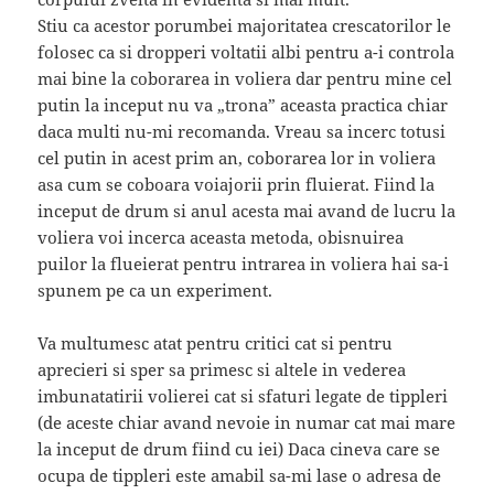
Stiu ca acestor porumbei majoritatea crescatorilor le
folosec ca si dropperi voltatii albi pentru a-i controla
mai bine la coborarea in voliera dar pentru mine cel
putin la inceput nu va „trona” aceasta practica chiar
daca multi nu-mi recomanda. Vreau sa incerc totusi
cel putin in acest prim an, coborarea lor in voliera
asa cum se coboara voiajorii prin fluierat. Fiind la
inceput de drum si anul acesta mai avand de lucru la
voliera voi incerca aceasta metoda, obisnuirea
puilor la flueierat pentru intrarea in voliera hai sa-i
spunem pe ca un experiment.
Va multumesc atat pentru critici cat si pentru
aprecieri si sper sa primesc si altele in vederea
imbunatatirii volierei cat si sfaturi legate de tippleri
(de aceste chiar avand nevoie in numar cat mai mare
la inceput de drum fiind cu iei) Daca cineva care se
ocupa de tippleri este amabil sa-mi lase o adresa de