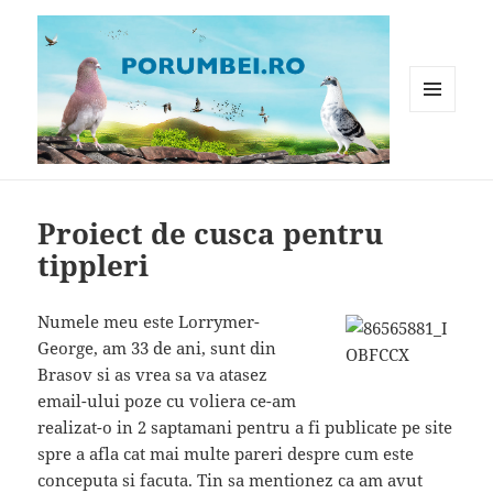
MENIU
ȘI
WIDGET-
Porumbei.ro
URI
Proiect de cusca pentru
tippleri
Numele meu este Lorrymer-
George, am 33 de ani, sunt din
Brasov si as vrea sa va atasez
email-ului poze cu voliera ce-am
realizat-o in 2 saptamani pentru a fi publicate pe site
spre a afla cat mai multe pareri despre cum este
conceputa si facuta. Tin sa mentionez ca am avut