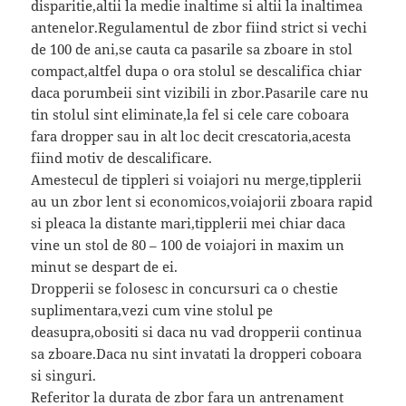
disparitie,altii la medie inaltime si altii la inaltimea
antenelor.Regulamentul de zbor fiind strict si vechi
de 100 de ani,se cauta ca pasarile sa zboare in stol
compact,altfel dupa o ora stolul se descalifica chiar
daca porumbeii sint vizibili in zbor.Pasarile care nu
tin stolul sint eliminate,la fel si cele care coboara
fara dropper sau in alt loc decit crescatoria,acesta
fiind motiv de descalificare.
Amestecul de tippleri si voiajori nu merge,tipplerii
au un zbor lent si economicos,voiajorii zboara rapid
si pleaca la distante mari,tipplerii mei chiar daca
vine un stol de 80 – 100 de voiajori in maxim un
minut se despart de ei.
Dropperii se folosesc in concursuri ca o chestie
suplimentara,vezi cum vine stolul pe
deasupra,obositi si daca nu vad dropperii continua
sa zboare.Daca nu sint invatati la dropperi coboara
si singuri.
Referitor la durata de zbor fara un antrenament