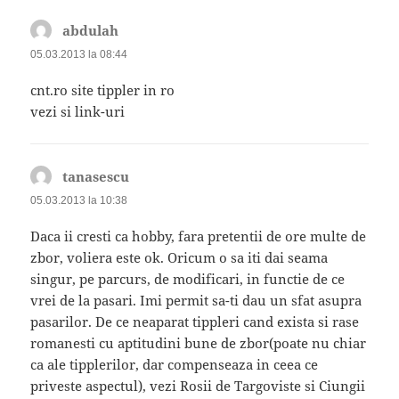
abdulah
spune:
05.03.2013 la 08:44
cnt.ro site tippler in ro
vezi si link-uri
tanasescu
spune:
05.03.2013 la 10:38
Daca ii cresti ca hobby, fara pretentii de ore multe de
zbor, voliera este ok. Oricum o sa iti dai seama
singur, pe parcurs, de modificari, in functie de ce
vrei de la pasari. Imi permit sa-ti dau un sfat asupra
pasarilor. De ce neaparat tippleri cand exista si rase
romanesti cu aptitudini bune de zbor(poate nu chiar
ca ale tipplerilor, dar compenseaza in ceea ce
priveste aspectul), vezi Rosii de Targoviste si Ciungii