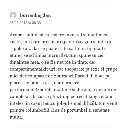
burianbogdan
spune:
05.03.2013 la 08:38
Acoperisul(ideal cu cadere inversa) si inaltimea
custii, imi pare prea mare(pt o rasa agila si iute ca
Tipplerul…dar se poate ca tu sa fii un tip inalt si
atunci se schimba lucrurile).Cum spuneau cei
dinaintea mea, o sa fie nevoie in timp, de
compartimenta(kit-uri, etc.) separate pt sexe si grupe
mici dar compacte de zburatori.Daca ii tii doar pt.
placere, e bine si asa, dar daca vrei
performanta(zbor de inaltime si durata) e nevoie de
completari la cusca plus timp petrecut langa ei(am
inteles, in cazul tau,cu job-ul e mai dificil).Bun venit
printre columbofili.Tine de porumbei si sanatate
multa.