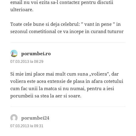
email nu voi ezita sa-l contactez pentru discutii
ulterioare.
Toate cele bune si deja celebrul: ” vant in pene ” in
sezonul cometitional ce va incepe in curand tuturor
porumbei.ro
spune:
07.03.2013 la 08:29
Si mie imi place mai mult cum suna „voliera”, dar
voliera este acea extensie de plasa in afara cotetului
cum fac unii la matca si nu numai, pentru a iesi
porumbeii sa stea la aer si soare.
porumbei24
spune:
07.03.2013 la 09:31