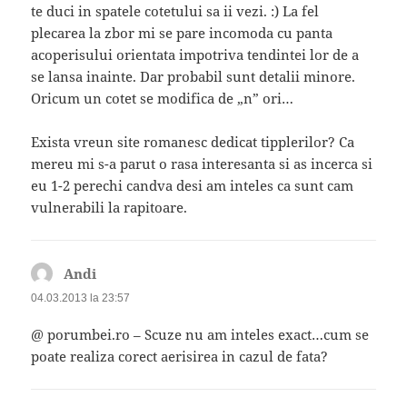
te duci in spatele cotetului sa ii vezi. :) La fel
plecarea la zbor mi se pare incomoda cu panta
acoperisului orientata impotriva tendintei lor de a
se lansa inainte. Dar probabil sunt detalii minore.
Oricum un cotet se modifica de „n” ori…
Exista vreun site romanesc dedicat tipplerilor? Ca
mereu mi s-a parut o rasa interesanta si as incerca si
eu 1-2 perechi candva desi am inteles ca sunt cam
vulnerabili la rapitoare.
Andi
spune:
04.03.2013 la 23:57
@ porumbei.ro – Scuze nu am inteles exact…cum se
poate realiza corect aerisirea in cazul de fata?