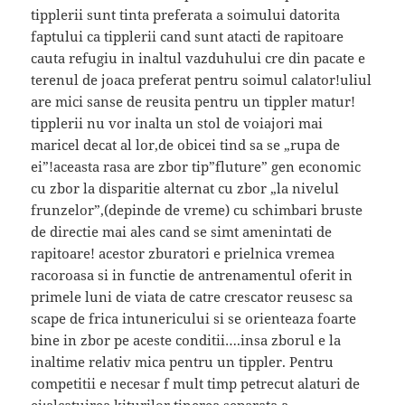
tipplerii sunt tinta preferata a soimului datorita
faptului ca tipplerii cand sunt atacti de rapitoare
cauta refugiu in inaltul vazduhului cre din pacate e
terenul de joaca preferat pentru soimul calator!uliul
are mici sanse de reusita pentru un tippler matur!
tipplerii nu vor inalta un stol de voiajori mai
maricel decat al lor,de obicei tind sa se „rupa de
ei”!aceasta rasa are zbor tip”fluture” gen economic
cu zbor la disparitie alternat cu zbor „la nivelul
frunzelor”,(depinde de vreme) cu schimbari bruste
de directie mai ales cand se simt amenintati de
rapitoare! acestor zburatori e prielnica vremea
racoroasa si in functie de antrenamentul oferit in
primele luni de viata de catre crescator reusesc sa
scape de frica intunericului si se orienteaza foarte
bine in zbor pe aceste conditii….insa zborul e la
inaltime relativ mica pentru un tippler. Pentru
competitii e necesar f mult timp petrecut alaturi de
ei:alcatuirea kiturilor,tinerea separata a