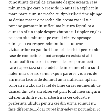
cunostiinte destul de avansate despre aceasta rasa
minunata (pe care o cresc de 15 ani) si a explicat in
mare parte cum sta treaba cu tipplerii!oricine ajunge
sa detina macar o pereche din acesta rasa ii v-a
ramane garantat in suflet! ma bucura faptul ca a
ajuns in sf un topic despre zburatorul tippler englez
pe acest site minunat pe care il vizitez aproape
zilnic,dau cu respect adminului si tuturor
vizitatorilor cu ganduri bune si deschisi pentru alte
rase de competitie si pot accepta ca exista si alti
columbofili cu pareri diverse despre porumbeii
care-i apreciaza si metodele de intretinere! nu sunt
hater insa doresc sa-mi expun parerea vis a vis de
afirmatia facuta de domnul amiralul,adica tiplerii
colorati nu zboara la fel de bine ca cei enumerati de
dansul,din cate am observat prin lotul meu singura
diferenta dintre cei si albastrii si cei colorati e
preferinta uliului pentru cei din urma,soimul nu
face diferente….doar rupe! intr-adevar porumbei.ro