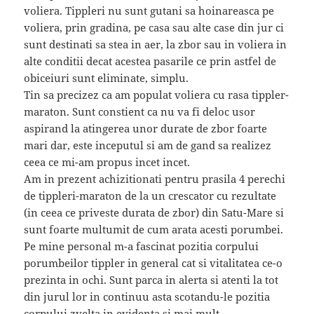
voliera. Tippleri nu sunt gutani sa hoinareasca pe
voliera, prin gradina, pe casa sau alte case din jur ci
sunt destinati sa stea in aer, la zbor sau in voliera in
alte conditii decat acestea pasarile ce prin astfel de
obiceiuri sunt eliminate, simplu.
Tin sa precizez ca am populat voliera cu rasa tippler-
maraton. Sunt constient ca nu va fi deloc usor
aspirand la atingerea unor durate de zbor foarte
mari dar, este inceputul si am de gand sa realizez
ceea ce mi-am propus incet incet.
Am in prezent achizitionati pentru prasila 4 perechi
de tippleri-maraton de la un crescator cu rezultate
(in ceea ce priveste durata de zbor) din Satu-Mare si
sunt foarte multumit de cum arata acesti porumbei.
Pe mine personal m-a fascinat pozitia corpului
porumbeilor tippler in general cat si vitalitatea ce-o
prezinta in ochi. Sunt parca in alerta si atenti la tot
din jurul lor in continuu asta scotandu-le pozitia
corpului zvelta in evidenta si mai mult.