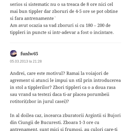
serios si sistematic nu o sa treaca de 8 ore nici cel
mai bun tippler dar zboruri de 4-5 ore se pot obtine
si fara antrenamente`
Am avut ocazia sa vad zboruri si cu 180 – 200 de
tippleri in puncte si intr-adevar a fost o incintare.
funlw65
spune:
05.03.2013 la 21:28
Andrei, care este motivul? Ramai la voiajori de
agrement si atunci le impui un stil prin introducerea
in stol a tipplerilor? Zbori tippleri ca o a doua rasa
sau vrand sa testezi daca ti-ar placea porumbeii
rotitori(zbor in jurul casei)?
In al doilea caz, incearca zburatorii Argintii si Bujori
din Ciungii de Bucuresti. Zboara 1-3 ore cu
antrenament, sunt mici si frumosi, au culori care-ti