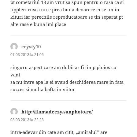
pt cometariul 18 am vrut sa spun pentru o rasa ca si
tippleri cusca nu e prea buna deoarece ei se tin in
kituri iar perechile reproducatoare se tin separat pt
alte rase e buna imi place
crysty10
spune:
07.03.2013 la 21:06
singuru aspect care am dubii ar fi timp ploios cu
vant
sa nu intre apa la ei avand deschiderea mare in fata
succes si multa bafta in viitor
http://flamadeezy.sunphoto.ro/
spune:
08.03.2013 la 22:23
intra-adevar din cate am citit, „amiralul” are