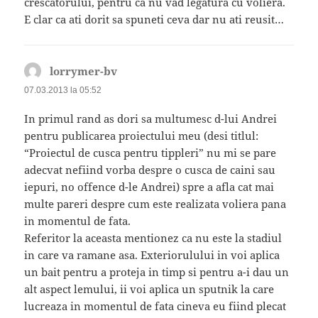
crescatorului, pentru ca nu vad legatura cu voliera.
E clar ca ati dorit sa spuneti ceva dar nu ati reusit…
lorrymer-bv
spune:
07.03.2013 la 05:52
In primul rand as dori sa multumesc d-lui Andrei
pentru publicarea proiectului meu (desi titlul:
“Proiectul de cusca pentru tippleri” nu mi se pare
adecvat nefiind vorba despre o cusca de caini sau
iepuri, no offence d-le Andrei) spre a afla cat mai
multe pareri despre cum este realizata voliera pana
in momentul de fata.
Referitor la aceasta mentionez ca nu este la stadiul
in care va ramane asa. Exteriorulului in voi aplica
un bait pentru a proteja in timp si pentru a-i dau un
alt aspect lemului, ii voi aplica un sputnik la care
lucreaza in momentul de fata cineva eu fiind plecat