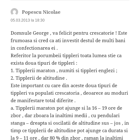
Popescu Nicolae
spune:
05.03.2013 la 18:30
Domnule George , va felicit pentru crescatorie ! Este
frumoasa si cred ca ati investit destul de multi bani
in confectionarea ei .
Referitor la porumbeii tippleri toata lumea stie ca
exista doua tipuri de tippleri :
1. Tipplerii maraton , numiti si tippleri englezi ;
2. Tipplerii de altitudine .
Este important cu care din aceste doua tipuri de
tippleri va populati crescatoria , deoarece au moduri
de manifestare total diferite .
a. Tipplerii maraton pot ajunge si la 16 – 19 ore de
zbor , dar zboara la inaltimi medii , cu pendulari
stanga – dreapta si oscilatii de altitudine sus – jos , in
timp ce tipplerii de altitudine pot ajunge ca durata si
la 9 – 11 ore , dar 80 % din zbor , raman la inaltimi