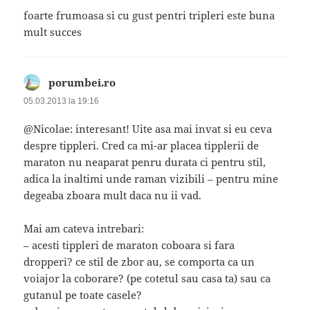
foarte frumoasa si cu gust pentri tripleri este buna
mult succes
porumbei.ro
spune:
05.03.2013 la 19:16
@Nicolae: interesant! Uite asa mai invat si eu ceva
despre tippleri. Cred ca mi-ar placea tipplerii de
maraton nu neaparat penru durata ci pentru stil,
adica la inaltimi unde raman vizibili – pentru mine
degeaba zboara mult daca nu ii vad.
Mai am cateva intrebari:
– acesti tippleri de maraton coboara si fara
dropperi? ce stil de zbor au, se comporta ca un
voiajor la coborare? (pe cotetul sau casa ta) sau ca
gutanul pe toate casele?