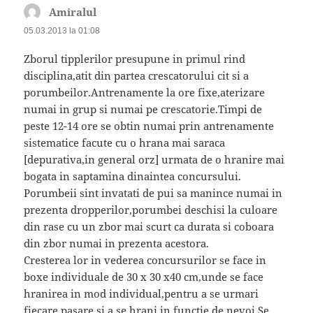
Amiralul
spune:
05.03.2013 la 01:08
Zborul tipplerilor presupune in primul rind
disciplina,atit din partea crescatorului cit si a
porumbeilor.Antrenamente la ore fixe,aterizare
numai in grup si numai pe crescatorie.Timpi de
peste 12-14 ore se obtin numai prin antrenamente
sistematice facute cu o hrana mai saraca
[depurativa,in general orz] urmata de o hranire mai
bogata in saptamina dinaintea concursului.
Porumbeii sint invatati de pui sa manince numai in
prezenta dropperilor,porumbei deschisi la culoare
din rase cu un zbor mai scurt ca durata si coboara
din zbor numai in prezenta acestora.
Cresterea lor in vederea concursurilor se face in
boxe individuale de 30 x 30 x40 cm,unde se face
hranirea in mod individual,pentru a se urmari
fiecare pasare si a se hrani in functie de nevoi.Se