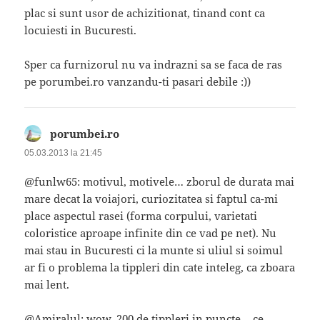
plac si sunt usor de achizitionat, tinand cont ca
locuiesti in Bucuresti.
Sper ca furnizorul nu va indrazni sa se faca de ras
pe porumbei.ro vanzandu-ti pasari debile :))
porumbei.ro
spune:
05.03.2013 la 21:45
@funlw65: motivul, motivele… zborul de durata mai
mare decat la voiajori, curiozitatea si faptul ca-mi
place aspectul rasei (forma corpului, varietati
coloristice aproape infinite din ce vad pe net). Nu
mai stau in Bucuresti ci la munte si uliul si soimul
ar fi o problema la tippleri din cate inteleg, ca zboara
mai lent.
@Amiralul: wow, 200 de tippleri in puncte… ce