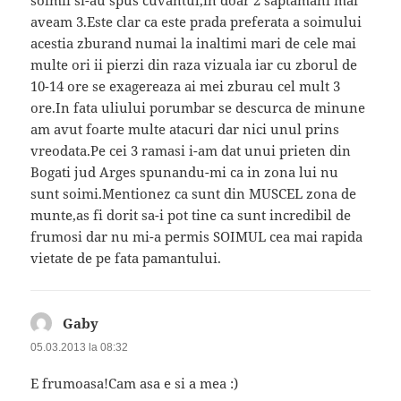
soimii si-au spus cuvantul,in doar 2 saptamani mai
aveam 3.Este clar ca este prada preferata a soimului
acestia zburand numai la inaltimi mari de cele mai
multe ori ii pierzi din raza vizuala iar cu zborul de
10-14 ore se exagereaza ai mei zburau cel mult 3
ore.In fata uliului porumbar se descurca de minune
am avut foarte multe atacuri dar nici unul prins
vreodata.Pe cei 3 ramasi i-am dat unui prieten din
Bogati jud Arges spunandu-mi ca in zona lui nu
sunt soimi.Mentionez ca sunt din MUSCEL zona de
munte,as fi dorit sa-i pot tine ca sunt incredibil de
frumosi dar nu mi-a permis SOIMUL cea mai rapida
vietate de pe fata pamantului.
Gaby
spune:
05.03.2013 la 08:32
E frumoasa!Cam asa e si a mea :)