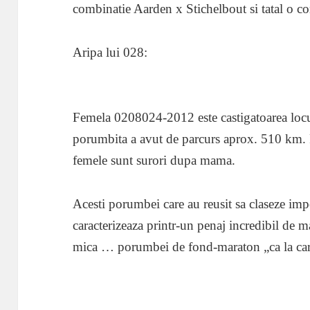
combinatie Aarden x Stichelbout si tatal o c
Aripa lui 028:
Femela 0208024-2012 este castigatoarea locu
porumbita a avut de parcurs aprox. 510 km. Fa
femele sunt surori dupa mama.
Acesti porumbei care au reusit sa claseze imp
caracterizeaza printr-un penaj incredibil de ma
mica … porumbei de fond-maraton „ca la car