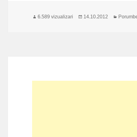
Publicat
Categori
6.589 vizualizari
14.10.2012
Porumbei
pe