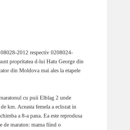
 0208028-2012 respectiv 0208024-
unt propritatea d-lui Hatu George din
cator din Moldova mai ales la etapele
a maratonul cu puii Elblag 2 unde
 de km. Aceasta femela a eclozat in
 schimba a 8-a pana. Ea este reprodusa
e de maraton: mama fiind o