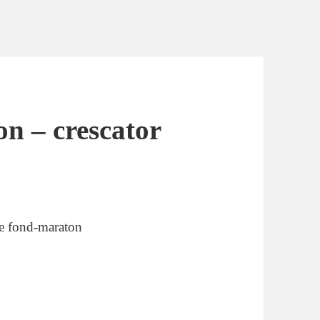
on – crescator
de fond-maraton