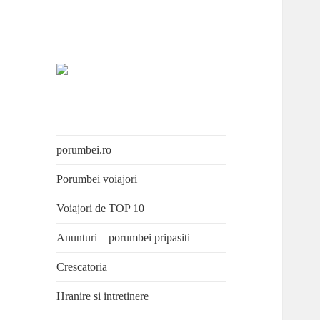
Porumbei.ro
Enciclopedia porumbelului
porumbei.ro
Porumbei voiajori
Voiajori de TOP 10
Anunturi – porumbei pripasiti
Crescatoria
Hranire si intretinere