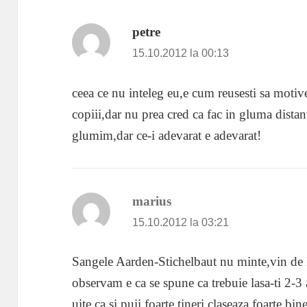
petre
spune:
15.10.2012 la 00:13
ceea ce nu inteleg eu,e cum reusesti sa motiv
copiii,dar nu prea cred ca fac in gluma dista
glumim,dar ce-i adevarat e adevarat!
marius
spune:
15.10.2012 la 03:21
Sangele Aarden-Stichelbaut nu minte,vin de l
observam e ca se spune ca trebuie lasa-ti 2-3 a
uite ca si puii foarte tineri claseaza foarte bi