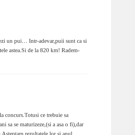
ezi un pui… Intr-adevar,puii sunt ca si
ntele astea.Si de la 820 km! Radem-
a concurs.Totusi ce trebuie sa
ni sa se maturizeze,(si a asa o fi),dar
ne.Asteptam rezultatele lor si anul