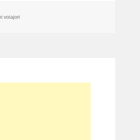
i
 voiajori