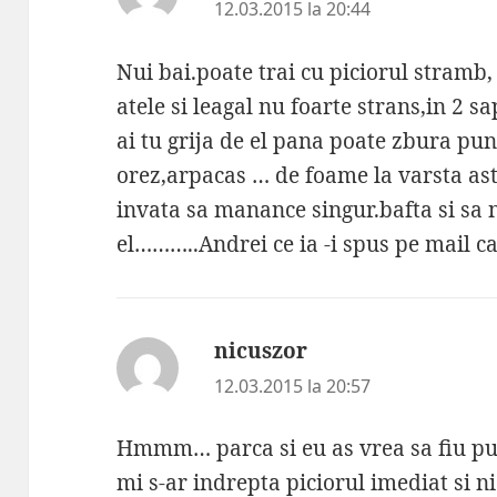
12.03.2015 la 20:44
Nui bai.poate trai cu piciorul stramb,
atele si leagal nu foarte strans,in 2 
ai tu grija de el pana poate zbura pun
orez,arpacas … de foame la varsta ast
invata sa manance singur.bafta si sa n
el………..Andrei ce ia -i spus pe mail ca t
nicuszor
spune:
12.03.2015 la 20:57
Hmmm… parca si eu as vrea sa fiu pui
mi s-ar indrepta piciorul imediat si n