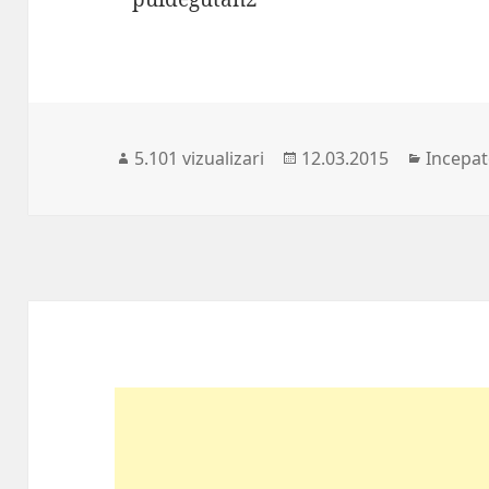
Publicat
Categor
5.101 vizualizari
12.03.2015
Incepat
pe