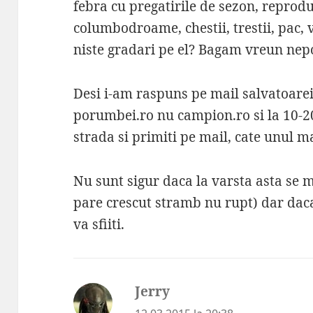
febra cu pregatirile de sezon, reprod
columbodroame, chestii, trestii, pac, 
niste gradari pe el? Bagam vreun nep
Desi i-am raspuns pe mail salvatoare
porumbei.ro nu campion.ro si la 10-20
strada si primiti pe mail, cate unul m
Nu sunt sigur daca la varsta asta se m
pare crescut stramb nu rupt) dar daca 
va sfiiti.
Jerry
spune: