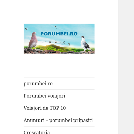
Porumbei.ro
Enciclopedia porumbelului
porumbei.ro
Porumbei voiajori
Voiajori de TOP 10
Anunturi – porumbei pripasiti
Crescatoria