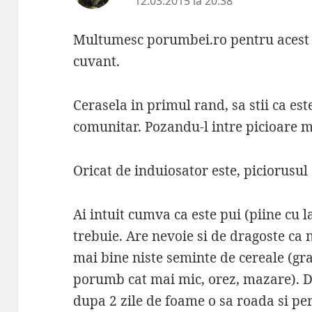
12.03.2015 la 20:38
Multumesc porumbei.ro pentru acest t
cuvant.
Cerasela in primul rand, sa stii ca e
comunitar. Pozandu-l intre picioare m
Oricat de induiosator este, piciorusul
Ai intuit cumva ca este pui (piine cu la
trebuie. Are nevoie si de dragoste ca n
mai bine niste seminte de cereale (gra
porumb cat mai mic, orez, mazare). D
dupa 2 zile de foame o sa roada si pere