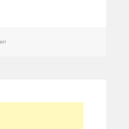
ii
ori