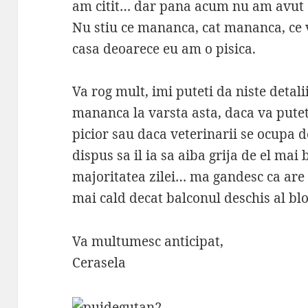
am citit… dar pana acum nu am avut 
Nu stiu ce mananca, cat mananca, ce va
casa deoarece eu am o pisica.
Va rog mult, imi puteti da niste detali
mananca la varsta asta, daca va pute
picior sau daca veterinarii se ocupa d
dispus sa il ia sa aiba grija de el mai
majoritatea zilei… ma gandesc ca are s
mai cald decat balconul deschis al bl
Va multumesc anticipat,
Cerasela