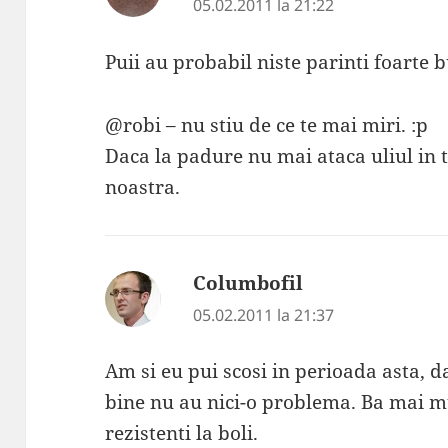
05.02.2011 la 21:22
Puii au probabil niste parinti foarte b
@robi – nu stiu de ce te mai miri. :p
Daca la padure nu mai ataca uliul in t
noastra.
Columbofil
spune:
05.02.2011 la 21:37
Am si eu pui scosi in perioada asta, da
bine nu au nici-o problema. Ba mai mu
rezistenti la boli.