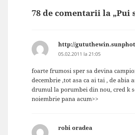
78 de comentarii la „Pui 
http://gututhewin.sunphot
05.02.2011 la 21:05
foarte frumosi sper sa devina campion
decembrie ,tot asa ca ai tai , de abia 
drumul la porumbei din nou, cred k s-au
noiembrie pana acum>>
robi oradea
spune: