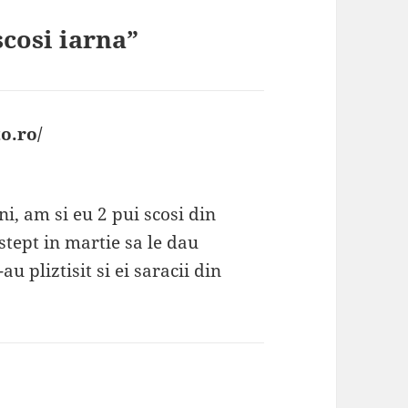
scosi iarna”
o.ro/
spune:
i, am si eu 2 pui scosi din
astept in martie sa le dau
 pliztisit si ei saracii din