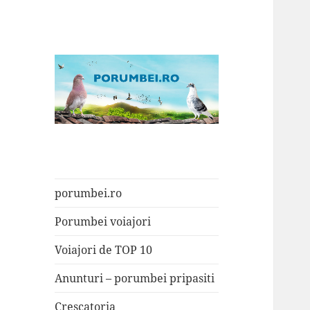
Porumbei.ro
Enciclopedia porumbelului
porumbei.ro
Porumbei voiajori
Voiajori de TOP 10
Anunturi – porumbei pripasiti
Crescatoria