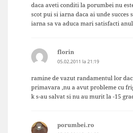
daca aveti conditi la porumbei nu est
scot pui si iarna daca ai unde succes 
iarna sa va aduca mari satisfacti anu
florin
spune:
05.02.2011 la 21:19
ramine de vazut randamentul lor daca 
primavara ,nu a avut probleme cu fr
k s-au salvat si nu au murit la -15 gr
porumbei.ro
spune: