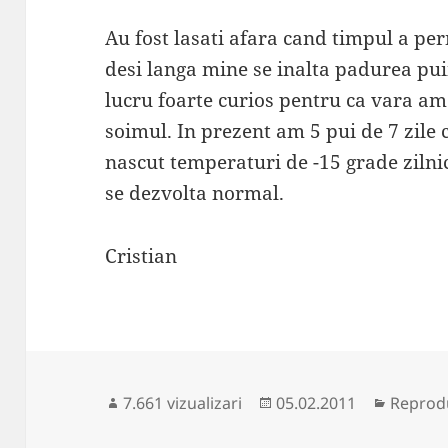
Au fost lasati afara cand timpul a pe
desi langa mine se inalta padurea puii
lucru foarte curios pentru ca vara am
soimul. In prezent am 5 pui de 7 zile 
nascut temperaturi de -15 grade zilnic 
se dezvolta normal.
Cristian
Publicat
Categor
7.661 vizualizari
05.02.2011
Reprodu
pe