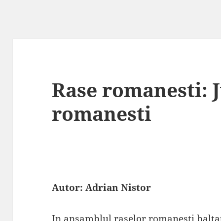
Rase romanesti: J
romanesti
Autor: Adrian Nistor
In ansamblul raselor romanesti,baltat