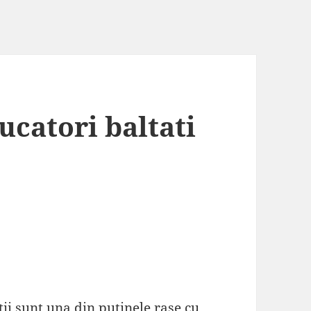
ucatori baltati
ii sunt una din putinele rase cu