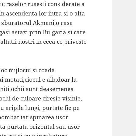
ic raselor rusesti considerate a
 in ascendenta lor intra si o alta
v zburatorul Akmani,o rasa
asi astazi prin Bulgaria,si care
ltatii nostri in ceea ce priveste
oc mijlociu si coada
ui motati,ciocul e alb,doar la
niti,ochii sunt deasemenea
chi de culoare ciresie-visinie,
cu aripile lungi, purtate fie pe
 bombat iar spinarea usor
ta purtata orizontal sau usor