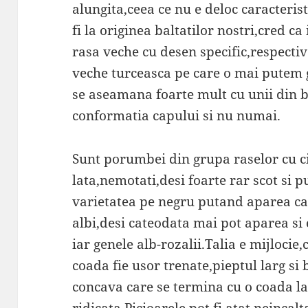
alungita,ceea ce nu e deloc caracterist
fi la originea baltatilor nostri,cred ca
rasa veche cu desen specific,respecti
veche turceasca pe care o mai putem g
se aseamana foarte mult cu unii din ba
conformatia capului si nu numai.
Sunt porumbei din grupa raselor cu ci
lata,nemotati,desi foarte rar scot si p
varietatea pe negru putand aparea ca
albi,desi cateodata mai pot aparea si o
iar genele alb-rozalii.Talia e mijlocie,
coada fie usor trenate,pieptul larg si
concava care se termina cu o coada la