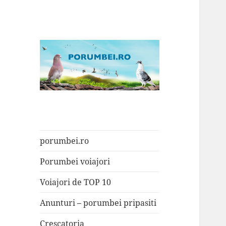
Porumbei.ro
Enciclopedia porumbelului
porumbei.ro
Porumbei voiajori
Voiajori de TOP 10
Anunturi – porumbei pripasiti
Crescatoria