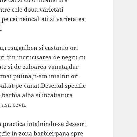
ate cat si cu o incaltatura
tre cele doua varietati
pe cei neincaltati si varietatea
i.
ru,rosu,galben si castaniu ori
i din incrucisarea de negru cu
te si de culoarea vanata,dar
cmai putina,n-am intalnit ori
ltat pe vanat.Desenul specific
e,barbia alba si incaltatura
 asa ceva.
n practica intalnindu-se deseori
e,fie in zona barbiei pana spre