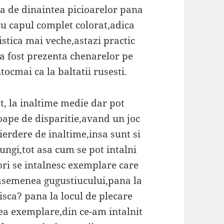
a de dinaintea picioarelor pana
u capul complet colorat,adica
istica mai veche,astazi practic
a fost prezenta chenarelor pe
tocmai ca la baltatii rusesti.
t, la inaltime medie dar pot
oape de disparitie,avand un joc
pierdere de inaltime,insa sunt si
ungi,tot asa cum se pot intalni
ri se intalnesc exemplare care
,asemenea gugustiucului,pana la
sca? pana la locul de plecare
a exemplare,din ce-am intalnit