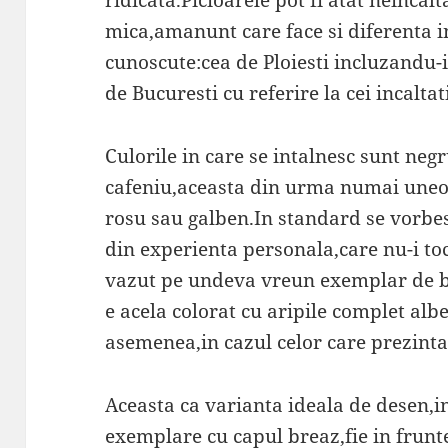
ridicata.Picioarele pot fi atat neincalt
mica,amanunt care face si diferenta in
cunoscute:cea de Ploiesti incluzandu-i 
de Bucuresti cu referire la cei incaltat
Culorile in care se intalnesc sunt neg
cafeniu,aceasta din urma numai uneor
rosu sau galben.In standard se vorbes
din experienta personala,care nu-i to
vazut pe undeva vreun exemplar de ba
e acela colorat cu aripile complet alb
asemenea,in cazul celor care prezinta
Aceasta ca varianta ideala de desen,i
exemplare cu capul breaz,fie in frunt