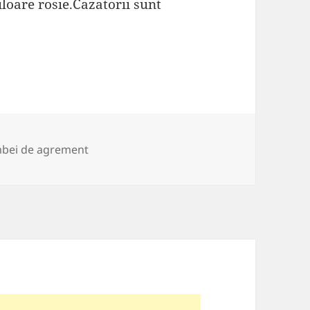
loare rosie.Cazatorii sunt
rii
bei de agrement