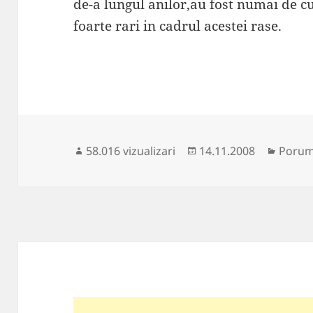
de-a lungul anilor,au fost numai de cu
foarte rari in cadrul acestei rase.
Publicat
Catego
58.016 vizualizari
14.11.2008
Porum
pe