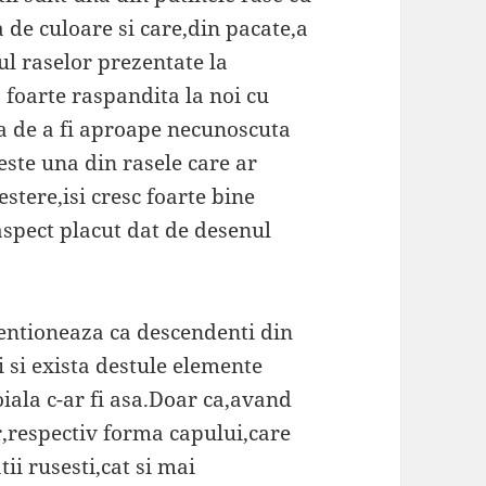
ta de culoare si care,din pacate,a
l raselor prezentate la
 foarte raspandita la noi cu
a de a fi aproape necunoscuta
este una din rasele care ar
estere,isi cresc foarte bine
aspect placut dat de desenul
mentioneaza ca descendenti din
i si exista destule elemente
iala c-ar fi asa.Doar ca,avand
or,respectiv forma capului,care
tii rusesti,cat si mai