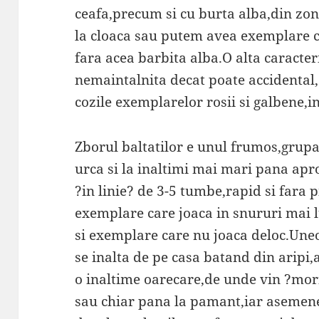
ceafa,precum si cu burta alba,din zon
la cloaca sau putem avea exemplare c
fara acea barbita alba.O alta caracter
nemaintalnita decat poate accidental,
cozile exemplarelor rosii si galbene,in
Zborul baltatilor e unul frumos,grupa
urca si la inaltimi mai mari pana apr
?in linie? de 3-5 tumbe,rapid si fara 
exemplare care joaca in snururi mai l
si exemplare care nu joaca deloc.Uneo
se inalta de pe casa batand din aripi
o inaltime oarecare,de unde vin ?mori
sau chiar pana la pamant,iar asemene