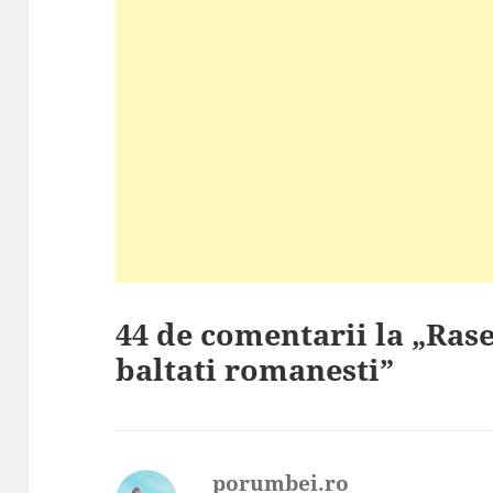
44 de comentarii la „Ras
baltati romanesti”
porumbei.ro
spune: