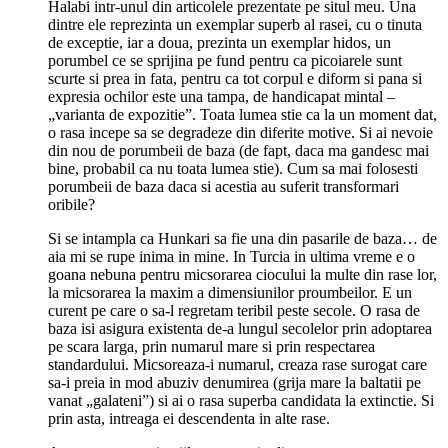
Halabi intr-unul din articolele prezentate pe situl meu. Una
dintre ele reprezinta un exemplar superb al rasei, cu o tinuta
de exceptie, iar a doua, prezinta un exemplar hidos, un
porumbel ce se sprijina pe fund pentru ca picoiarele sunt
scurte si prea in fata, pentru ca tot corpul e diform si pana si
expresia ochilor este una tampa, de handicapat mintal –
„varianta de expozitie”. Toata lumea stie ca la un moment dat,
o rasa incepe sa se degradeze din diferite motive. Si ai nevoie
din nou de porumbeii de baza (de fapt, daca ma gandesc mai
bine, probabil ca nu toata lumea stie). Cum sa mai folosesti
porumbeii de baza daca si acestia au suferit transformari
oribile?
Si se intampla ca Hunkari sa fie una din pasarile de baza… de
aia mi se rupe inima in mine. In Turcia in ultima vreme e o
goana nebuna pentru micsorarea ciocului la multe din rase lor,
la micsorarea la maxim a dimensiunilor proumbeilor. E un
curent pe care o sa-l regretam teribil peste secole. O rasa de
baza isi asigura existenta de-a lungul secolelor prin adoptarea
pe scara larga, prin numarul mare si prin respectarea
standardului. Micsoreaza-i numarul, creaza rase surogat care
sa-i preia in mod abuziv denumirea (grija mare la baltatii pe
vanat „galateni”) si ai o rasa superba candidata la extinctie. Si
prin asta, intreaga ei descendenta in alte rase.