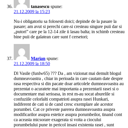
tanasescu
spune:
21.12.2009 la 15:23
Nu-i obligatoriu sa folosesti doici; depinde de la pasare la
pasare; am avut si perechi care-si cresteau singure puii dar si
„putori” care pe la 12-14 zile ii lasau balta; in schimb cresteau
bine puii de galatean care sunt f cersetori;
Marian
spune:
21.12.2009 la 18:50
Dl Vasile (funlw65) ??? Da , am vizionat mai demult blogul
dumneavoastra , chiar in perioada in care cautam date despre
rasa respectiva si din pacate doar articolele dumneavoastra au
prezentat o acuratete mai importanta a prezentarii rasei si o
documentare mai serioasa, in rest m-au socat aburelile si
confuziile celorlalti compatrioti asupra rasei Hunkari,
indiferent de cati si de cand cresc exemplare ale acestor
porumbei. Cat ce priveste parerea dumneavoastra asupra
modificarilor asupra estetice asupra porumbeilor, tinand cont
ca aceasta micsorare exagerata si voita a ciocului
porumbelului pune in pericol insasi existenta rasei , sunt