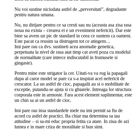
Nu voi sustine niciodata astfel de „perversitati”, degradante
pentru natura umana.
Nu, nu dirijare pentru ce sa cresti sau nu (aceasta asa zisa rasa
noua nu exista – crearea ei e un eveniment nefericit). Dar este
bine sa avem un pic de standard in ceea ce suntem ca oameni.
Este pacat ca reusim sa distrugem tot ce atingem…
Imi pare rau ca dvs. sustineti acea anomalie genetica,
perpetuata la nivel de rasa atat timp cat aveti poza cu modelul
de normalitate (care intrece indiscutabil in frumusete si
gingasie).
Pentru mine este strigator la cer. Uitati-va va rog la papagali
dupa al caror model se pare ca s-a inspirat acel nefericit de
crescator. La un astfel de cioc, papagalii au si o mobilitate de
exceptie, putandu-se ajuta si cu ghiarele. Intreaga lor structura
corporala este in armonie. Fara acest element suplimentar, este
un chin sa ai un astfel de cioc.
Imi pare rau insa standardele mele nu imi permit sa fiu de
acord cu astfel de practici. Ba chiar ma determina sa iau
atitudine – si sa-mi educ propria fetita ca atare. In ziua de azi
lumea e in mare criza de moralitate si bun simt.