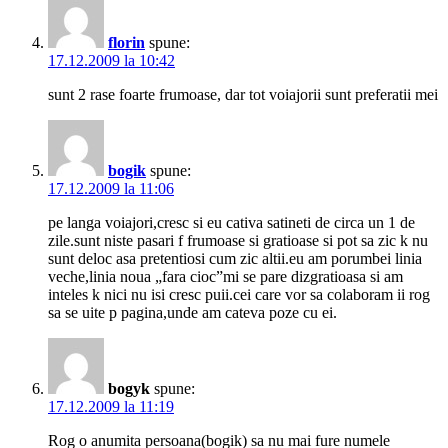
florin
spune:
17.12.2009 la 10:42
sunt 2 rase foarte frumoase, dar tot voiajorii sunt preferatii mei
bogik
spune:
17.12.2009 la 11:06
pe langa voiajori,cresc si eu cativa satineti de circa un 1 de
zile.sunt niste pasari f frumoase si gratioase si pot sa zic k nu
sunt deloc asa pretentiosi cum zic altii.eu am porumbei linia
veche,linia noua „fara cioc”mi se pare dizgratioasa si am
inteles k nici nu isi cresc puii.cei care vor sa colaboram ii rog
sa se uite p pagina,unde am cateva poze cu ei.
bogyk
spune:
17.12.2009 la 11:19
Rog o anumita persoana(bogik) sa nu mai fure numele