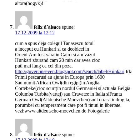
altora(bogyk)!
felix d´alsace
spune:
17.12.2009 la 12:12
cum a spus deja colegul Tanasescu totul
a inceput cu Hunkari si ca deobicei in
Orient.Am fost vara in Cairo si am vazut
Hunkari zburand cam 20 min dar avea cioc
puti mai lung ca cei din poza.
http://guvercinseven.blogspot.com/search/label/Hünkari
Irki
Primii pescarusi au ajuns in Europa prin 1600
Sau numit African Owl(din egipt)in Anglia
Cortebeke(cioc scurt)in nordul Germaniei si actuala Belgia
Columba Turbita(vartej) sau Cravatee in Italia siFranta
German Owl(Altdeutsche Moevchen)sunt o rasa indragita,
porumbei cu temperament care pot fi tinuti in libertate.
vezi:www.altdeutsche-moevchen.de Fotogalerie
felix d´alsace
spune: