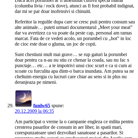
Daca acei porumbei ar fi amenintat cumva specia mama
(columba livia / rock dove), atunci as fi fost probabil indignat,
dar mi se par doar inofensivi si chinuiti.
Referitor la regulile dupa care se cresc puii pentru consum sau
alte animale… puteti urmari documentarul „Meet your meat”
dar va avertizez ca va poate da peste cap, personal am ramas
marcat. Fata de ce vedeti acolo, un porumbel cu „bot” in loc
de cioc este doar o gluma, un joc de copii.
Sunt chestiuni mult mai grave… se rup gaturi la porumbei
doar pentru ca n-au nu stiu ce chenar la coada, sau nu fac x
punctaje… etc… a te impotrivi unui cioc scurt e ca si cum ai
scoate cu furculita apa dintr-o barca inundata. Am putea sa ne
cheltuim energia cu lucruri care chiar au sens si in plus nu
deranjeaza pe nimeni.
funlw65
spune:
20.12.2009 la 06:35
Am participat o vreme la o campanie engleza ce milita pentru
cresterea pasarilor de consum in aer liber, in spatii mari,
corespunzatoare unei dezvoltari sanatoase a pasarilor. Si