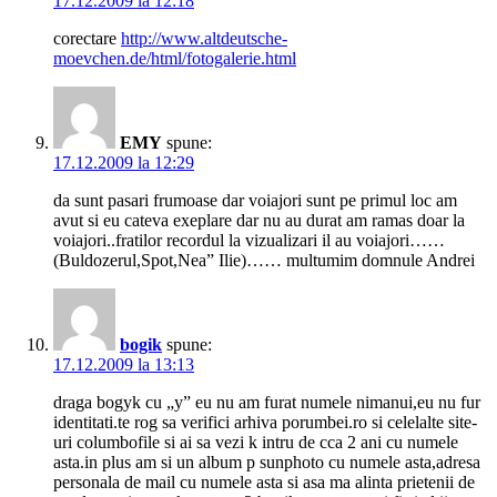
17.12.2009 la 12:18
corectare
http://www.altdeutsche-
moevchen.de/html/fotogalerie.html
EMY
spune:
17.12.2009 la 12:29
da sunt pasari frumoase dar voiajori sunt pe primul loc am
avut si eu cateva exeplare dar nu au durat am ramas doar la
voiajori..fratilor recordul la vizualizari il au voiajori……
(Buldozerul,Spot,Nea” Ilie)…… multumim domnule Andrei
bogik
spune:
17.12.2009 la 13:13
draga bogyk cu „y” eu nu am furat numele nimanui,eu nu fur
identitati.te rog sa verifici arhiva porumbei.ro si celelalte site-
uri columbofile si ai sa vezi k intru de cca 2 ani cu numele
asta.in plus am si un album p sunphoto cu numele asta,adresa
personala de mail cu numele asta si asa ma alinta prietenii de