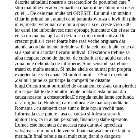
datorita atitudinii noastre a crescatorilor de porumbei care ”
stim mai bine decat veterinarii ca doar noi ne chinuim zi de zi
cu ei „. De cele mai multe ori GRESIT !Eu unul am intalnit
chiar in primul an , atunci cand paramixoviroza a lovit din plin
in ei, medic veterinar care mi-a spus ca si el creste vreo 300
iar cand i se imbonlavesc mor aproape jumantate din ei asa ca
eu sa nu ma mai agit atat de tare ca mi-a murit cativa. De
crescut puii si-i cresc foarte bine rasa veche originara dar
atentia acordata igienei trebuie sa fie la cele mai inalte cote cat
si a spatiului acordat fiecarui individ. Crescatoria trebuie sa
aiba neaparat zone de tineret, de cuibarit si de adulti cat si o
zona bine delimitata de infirmerie. Sunt sensibili si trebuie
tratati cu multa atentie. Si multe altele ce numai prin propria
experienta le vei capata. Zburatori buni… ? Sunt excelenti
,dar nu-i pune sa participe la competii pe distante
lungi.Oricum sunt porumbei de ornament ce si-au cam pierdut
din capacitatile de zburatori avute odata si asta numai din
cauza noastra, a crescatorilor.De regula multa lume confunda
rasa originala ,Hunkari, care culmea este mai raspandita in
Romania , cu satinetti care sunt o linie nou a vechii rase.
Informatia este putere , asa ca caut-o si foloseseste-o in
ajutorul lor, ca in al tau personal( financiar) slabe sperante.
Lumea este incantata de aceasta rasa dar nu-i apreciaza
valoarea si din punct de vedere financiar asa cum de fapt ar
merita.In final trebuie sa ai mult curaj dar si o dragoste