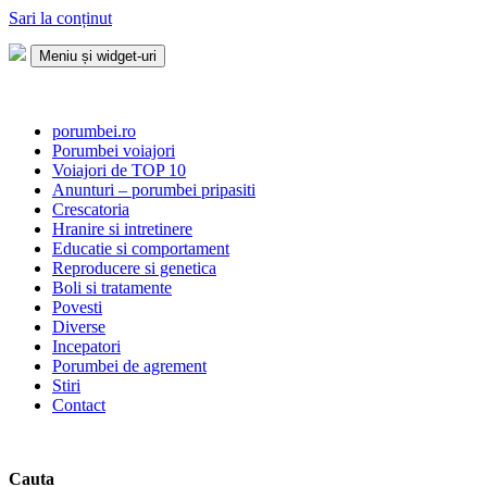
Sari la conținut
Meniu și widget-uri
Porumbei.ro
Enciclopedia porumbelului
porumbei.ro
Porumbei voiajori
Voiajori de TOP 10
Anunturi – porumbei pripasiti
Crescatoria
Hranire si intretinere
Educatie si comportament
Reproducere si genetica
Boli si tratamente
Povesti
Diverse
Incepatori
Porumbei de agrement
Stiri
Contact
Cauta