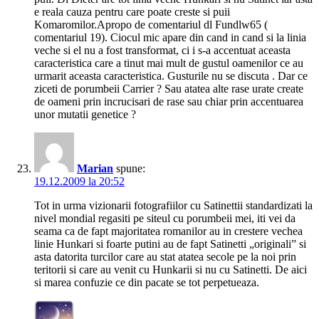
e reala cauza pentru care poate creste si puii
Komaromilor.Apropo de comentariul dl Fundlw65 (
comentariul 19). Ciocul mic apare din cand in cand si la linia
veche si el nu a fost transformat, ci i s-a accentuat aceasta
caracteristica care a tinut mai mult de gustul oamenilor ce au
urmarit aceasta caracteristica. Gusturile nu se discuta . Dar ce
ziceti de porumbeii Carrier ? Sau atatea alte rase urate create
de oameni prin incrucisari de rase sau chiar prin accentuarea
unor mutatii genetice ?
Marian
spune:
19.12.2009 la 20:52
Tot in urma vizionarii fotografiilor cu Satinettii standardizati la
nivel mondial regasiti pe siteul cu porumbeii mei, iti vei da
seama ca de fapt majoritatea romanilor au in crestere vechea
linie Hunkari si foarte putini au de fapt Satinetti „originali” si
asta datorita turcilor care au stat atatea secole pe la noi prin
teritorii si care au venit cu Hunkarii si nu cu Satinetti. De aici
si marea confuzie ce din pacate se tot perpetueaza.