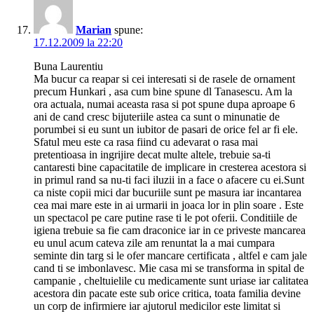
Marian
spune:
17.12.2009 la 22:20
Buna Laurentiu
Ma bucur ca reapar si cei interesati si de rasele de ornament
precum Hunkari , asa cum bine spune dl Tanasescu. Am la
ora actuala, numai aceasta rasa si pot spune dupa aproape 6
ani de cand cresc bijuteriile astea ca sunt o minunatie de
porumbei si eu sunt un iubitor de pasari de orice fel ar fi ele.
Sfatul meu este ca rasa fiind cu adevarat o rasa mai
pretentioasa in ingrijire decat multe altele, trebuie sa-ti
cantaresti bine capacitatile de implicare in cresterea acestora si
in primul rand sa nu-ti faci iluzii in a face o afacere cu ei.Sunt
ca niste copii mici dar bucuriile sunt pe masura iar incantarea
cea mai mare este in ai urmarii in joaca lor in plin soare . Este
un spectacol pe care putine rase ti le pot oferii. Conditiile de
igiena trebuie sa fie cam draconice iar in ce priveste mancarea
eu unul acum cateva zile am renuntat la a mai cumpara
seminte din targ si le ofer mancare certificata , altfel e cam jale
cand ti se imbonlavesc. Mie casa mi se transforma in spital de
campanie , cheltuielile cu medicamente sunt uriase iar calitatea
acestora din pacate este sub orice critica, toata familia devine
un corp de infirmiere iar ajutorul medicilor este limitat si