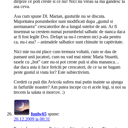
dirijeze ce poti creste si ce nu! Nici nu vreau sa ma gandesc la
asa ceva.
Asa cum spune Dl. Marian, gusturile nu se discuta.
Majoritatea porumbeilor sunt modificati dupa „gustul si
asemanarea” crescatorilor de-a lungul sutelor de ani. Ar fi
insemnat sa crestem numai porumbelul salbatic de stanca daca
ar fi fost legile Dvs. Defapt sa nu-l crestem nici p-ala pentru
ca, nu-i asa? – animalele salbatice sunt chinuite in captivitate.
Nici mie nu-mi place cum tremura voltatii, cum se dau de
pamant unii jucatori, cum nu vad mai nimic Maria Stuartii,
rasele cu „bot” care nu-si pot creste puii si abia mananca…
dar daca asta ii face fericiti pe crescatori, de ce sa ne bagam
peste gustul si viata lor? Este subiectivism.
Credeti ca puii din Avicola sufera mai putin inainte sa ajunga
in farfuriile noastre? Am putea incepe cu ei acele legi, si noi sa
trecem la salata si morcov. :)
funlw65
spune:
20.12.2009 la 00:31