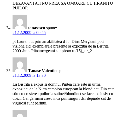
DEZAVANTAJI NU PREA SA OMOARE CU HRANITU
PUILOR
tanasescu
spune:
21.12.2009 la 09:55
pt Laurentiu: prin amabilitatea d-lui Dina Mergeani poti
viziona aici exemplarele prezente la expozitia de la Bistrita
2009 -http://dinamergeani.sunphoto.ro/15j_str_2
Tanase Valentin
spune:
21.12.2009 la 13:30
La Bistrita a expus si domnul Pintea care este in urma
expozitiei de la Nitra campion european la blondinet. Din cate
stiu eu cresterea puilor la satinet/blondinet se face exclusiv cu
doici. Cei germani cresc inca puii singuri dar depinde cat de
vigurosi sunt parintii.