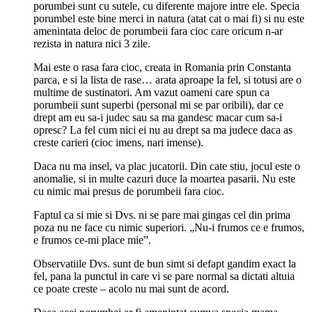
porumbei sunt cu sutele, cu diferente majore intre ele. Specia
porumbel este bine merci in natura (atat cat o mai fi) si nu este
amenintata deloc de porumbeii fara cioc care oricum n-ar
rezista in natura nici 3 zile.
Mai este o rasa fara cioc, creata in Romania prin Constanta
parca, e si la lista de rase… arata aproape la fel, si totusi are o
multime de sustinatori. Am vazut oameni care spun ca
porumbeii sunt superbi (personal mi se par oribili), dar ce
drept am eu sa-i judec sau sa ma gandesc macar cum sa-i
opresc? La fel cum nici ei nu au drept sa ma judece daca as
creste carieri (cioc imens, nari imense).
Daca nu ma insel, va plac jucatorii. Din cate stiu, jocul este o
anomalie, si in multe cazuri duce la moartea pasarii. Nu este
cu nimic mai presus de porumbeii fara cioc.
Faptul ca si mie si Dvs. ni se pare mai gingas cel din prima
poza nu ne face cu nimic superiori. „Nu-i frumos ce e frumos,
e frumos ce-mi place mie”.
Observatiile Dvs. sunt de bun simt si defapt gandim exact la
fel, pana la punctul in care vi se pare normal sa dictati altuia
ce poate creste – acolo nu mai sunt de acord.