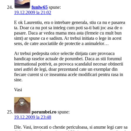
funlw65
spune:
19.12.2009 la 21:02
E ok Laurentiu, era o intrebare generala, stiu ca nu e pasarea
ta. Doar ca nu pot sa inteleg cum poti sa-ti bati joc asa de o
pasare. Daca ar vedea mama mea asta (femeie cu mult bun
simt) ar spune ca e sadism. Ar trebui initiata o lege in acest
sens, de catre asociatiile de protectie a animalelor…
Ar trebui pedepsita orice selectie dirijata care provoaca
handicap raselor actuale de porumbei. Daca as stii forumul
international potrivit, as provoca scandalul necesar obtinerii
unei astfel de legi, doar prezentand cate un exemplar din
fiecare curent si ce inseamna acele modificari pentru rasa in
sine.
Vasi
porumbei.ro
spune:
19.12.2009 la 23:48
Dle. Vasi, invocati o chestie periculoasa, si anume legi care sa