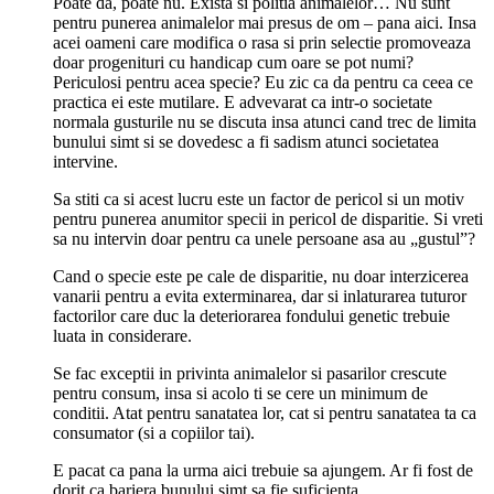
Poate da, poate nu. Exista si politia animalelor… Nu sunt
pentru punerea animalelor mai presus de om – pana aici. Insa
acei oameni care modifica o rasa si prin selectie promoveaza
doar progenituri cu handicap cum oare se pot numi?
Periculosi pentru acea specie? Eu zic ca da pentru ca ceea ce
practica ei este mutilare. E advevarat ca intr-o societate
normala gusturile nu se discuta insa atunci cand trec de limita
bunului simt si se dovedesc a fi sadism atunci societatea
intervine.
Sa stiti ca si acest lucru este un factor de pericol si un motiv
pentru punerea anumitor specii in pericol de disparitie. Si vreti
sa nu intervin doar pentru ca unele persoane asa au „gustul”?
Cand o specie este pe cale de disparitie, nu doar interzicerea
vanarii pentru a evita exterminarea, dar si inlaturarea tuturor
factorilor care duc la deteriorarea fondului genetic trebuie
luata in considerare.
Se fac exceptii in privinta animalelor si pasarilor crescute
pentru consum, insa si acolo ti se cere un minimum de
conditii. Atat pentru sanatatea lor, cat si pentru sanatatea ta ca
consumator (si a copiilor tai).
E pacat ca pana la urma aici trebuie sa ajungem. Ar fi fost de
dorit ca bariera bunului simt sa fie suficienta.