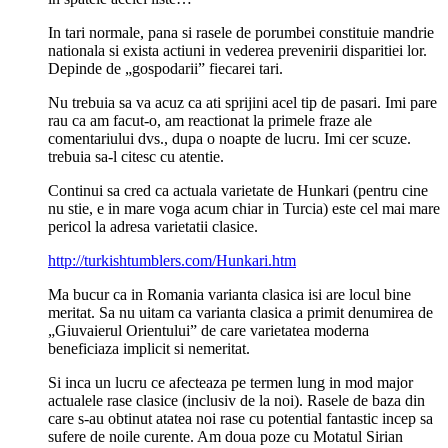
In tari normale, pana si rasele de porumbei constituie mandrie
nationala si exista actiuni in vederea prevenirii disparitiei lor.
Depinde de „gospodarii” fiecarei tari.
Nu trebuia sa va acuz ca ati sprijini acel tip de pasari. Imi pare
rau ca am facut-o, am reactionat la primele fraze ale
comentariului dvs., dupa o noapte de lucru. Imi cer scuze.
trebuia sa-l citesc cu atentie.
Continui sa cred ca actuala varietate de Hunkari (pentru cine
nu stie, e in mare voga acum chiar in Turcia) este cel mai mare
pericol la adresa varietatii clasice.
http://turkishtumblers.com/Hunkari.htm
Ma bucur ca in Romania varianta clasica isi are locul bine
meritat. Sa nu uitam ca varianta clasica a primit denumirea de
„Giuvaierul Orientului” de care varietatea moderna
beneficiaza implicit si nemeritat.
Si inca un lucru ce afecteaza pe termen lung in mod major
actualele rase clasice (inclusiv de la noi). Rasele de baza din
care s-au obtinut atatea noi rase cu potential fantastic incep sa
sufere de noile curente. Am doua poze cu Motatul Sirian