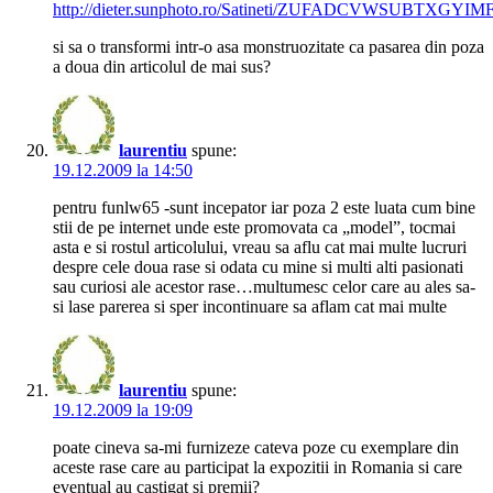
http://dieter.sunphoto.ro/Satineti/ZUFADCVWSUBTXGYI
si sa o transformi intr-o asa monstruozitate ca pasarea din poza
a doua din articolul de mai sus?
laurentiu
spune:
19.12.2009 la 14:50
pentru funlw65 -sunt incepator iar poza 2 este luata cum bine
stii de pe internet unde este promovata ca „model”, tocmai
asta e si rostul articolului, vreau sa aflu cat mai multe lucruri
despre cele doua rase si odata cu mine si multi alti pasionati
sau curiosi ale acestor rase…multumesc celor care au ales sa-
si lase parerea si sper incontinuare sa aflam cat mai multe
laurentiu
spune:
19.12.2009 la 19:09
poate cineva sa-mi furnizeze cateva poze cu exemplare din
aceste rase care au participat la expozitii in Romania si care
eventual au castigat si premii?