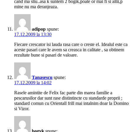
cand ma stiu..asa k suntem 2 bogik,poate or mai fi si altii,p
mine nu ma deranjeaza.
adipop
spune:
17.12.2009 la 13:30
Fiecare crescator isi lauda rasa care o creste el. Idealul este ca
aceste pasari care le avem sa creasca in calitate , sa obtinem
rezultate bune si pasari de valoare.
Tanasescu
spune:
17.12.2009 la 14:02
Rasele amintite de Felix fac parte din marea familie a
pescarusilor dar sunt rase distintincte cu standarde proprii ;
standard comun cu Orientall frill mai intalnim doar la Domino
si Vizor.
bogyk
spune: