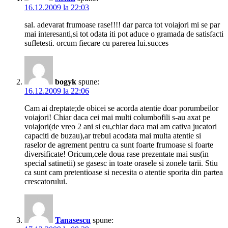
16.12.2009 la 22:03
sal. adevarat frumoase rase!!!! dar parca tot voiajori mi se par
mai interesanti,si tot odata iti pot aduce o gramada de satisfacti
sufletesti. orcum fiecare cu parerea lui.succes
bogyk
spune:
16.12.2009 la 22:06
Cam ai dreptate;de obicei se acorda atentie doar porumbeilor
voiajori! Chiar daca cei mai multi columbofili s-au axat pe
voiajori(de vreo 2 ani si eu,chiar daca mai am cativa jucatori
capaciti de buzau),ar trebui acodata mai multa atentie si
raselor de agrement pentru ca sunt foarte frumoase si foarte
diversificate! Oricum,cele doua rase prezentate mai sus(in
special satinetii) se gasesc in toate orasele si zonele tarii. Stiu
ca sunt cam pretentioase si necesita o atentie sporita din partea
crescatorului.
Tanasescu
spune: