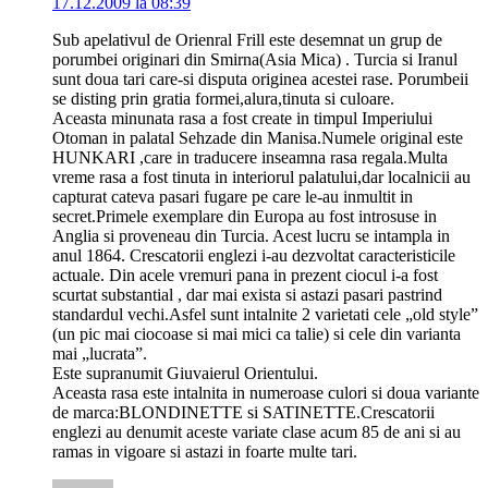
17.12.2009 la 08:39
Sub apelativul de Orienral Frill este desemnat un grup de
porumbei originari din Smirna(Asia Mica) . Turcia si Iranul
sunt doua tari care-si disputa originea acestei rase. Porumbeii
se disting prin gratia formei,alura,tinuta si culoare.
Aceasta minunata rasa a fost create in timpul Imperiului
Otoman in palatal Sehzade din Manisa.Numele original este
HUNKARI ,care in traducere inseamna rasa regala.Multa
vreme rasa a fost tinuta in interiorul palatului,dar localnicii au
capturat cateva pasari fugare pe care le-au inmultit in
secret.Primele exemplare din Europa au fost introsuse in
Anglia si proveneau din Turcia. Acest lucru se intampla in
anul 1864. Crescatorii englezi i-au dezvoltat caracteristicile
actuale. Din acele vremuri pana in prezent ciocul i-a fost
scurtat substantial , dar mai exista si astazi pasari pastrind
standardul vechi.Asfel sunt intalnite 2 varietati cele „old style”
(un pic mai ciocoase si mai mici ca talie) si cele din varianta
mai „lucrata”.
Este supranumit Giuvaierul Orientului.
Aceasta rasa este intalnita in numeroase culori si doua variante
de marca:BLONDINETTE si SATINETTE.Crescatorii
englezi au denumit aceste variate clase acum 85 de ani si au
ramas in vigoare si astazi in foarte multe tari.