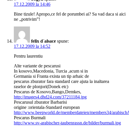
17.12.2009 la 14:46
Bine tizule! Apropo,ce fel de porumbei ai? Sa vad daca si aici
ne „potrivim”!
felix d´alsace
spune:
17.12.2009 la 14:52
Pentru laurentiu
Alte variante de pescarusi
In kosovo,Macedonia, Turcia ,acum si in
Germania si Franta exista un tip arhaic de
pescarus zburator fara standard care ajuta la inaltarea
raselor de plonjori(Donek etc)
Pescarus de Kosovo,Bango,Demkes,
http://images4.dhd24.com/37211184.jpg
Pescarusul zburator Barbarisi
origine :orientala-Standard european
http://www.beepworld.de/memberdateien/members34/arabisch/
Pescarus Burmali
http://www.sv-arabischer-taubenrassn.de/bilder/burmali.jpg