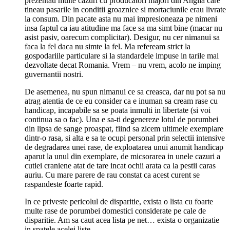
prezentau multe cazuri cu producatori majori din Anglia care
tineau pasarile in conditii groaznice si mortaciunile erau livrate
la consum. Din pacate asta nu mai impresioneaza pe nimeni
insa faptul ca iau atitudine ma face sa ma simt bine (macar nu
asist pasiv, oarecum complicitar). Desigur, nu cer nimanui sa
faca la fel daca nu simte la fel. Ma refeream strict la
gospodariile particulare si la standardele impuse in tarile mai
dezvoltate decat Romania. Vrem – nu vrem, acolo ne imping
guvernantii nostri.
De asemenea, nu spun nimanui ce sa creasca, dar nu pot sa nu
atrag atentia de ce eu consider ca e inuman sa cream rase cu
handicap, incapabile sa se poata inmulti in libertate (si voi
continua sa o fac). Una e sa-ti degenereze lotul de porumbei
din lipsa de sange proaspat, fiind sa zicem ultimele exemplare
dintr-o rasa, si alta e sa te ocupi personal prin selectii intensive
de degradarea unei rase, de exploatarea unui anumit handicap
aparut la unul din exemplare, de micsorarea in unele cazuri a
cutiei craniene atat de tare incat ochii arata ca la pestii caras
auriu. Cu mare parere de rau constat ca acest curent se
raspandeste foarte rapid.
In ce priveste pericolul de disparitie, exista o lista cu foarte
multe rase de porumbei domestici considerate pe cale de
disparitie. Am sa caut acea lista pe net… exista o organizatie
in spatele acelei liste…