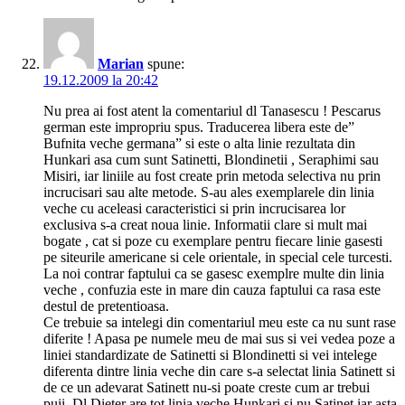
Marian
spune:
19.12.2009 la 20:42
Nu prea ai fost atent la comentariul dl Tanasescu ! Pescarus
german este impropriu spus. Traducerea libera este de”
Bufnita veche germana” si este o alta linie rezultata din
Hunkari asa cum sunt Satinetti, Blondinetii , Seraphimi sau
Misiri, iar liniile au fost create prin metoda selectiva nu prin
incrucisari sau alte metode. S-au ales exemplarele din linia
veche cu aceleasi caracteristici si prin incrucisarea lor
exclusiva s-a creat noua linie. Informatii clare si mult mai
bogate , cat si poze cu exemplare pentru fiecare linie gasesti
pe siteurile americane si cele orientale, in special cele turcesti.
La noi contrar faptului ca se gasesc exemplre multe din linia
veche , confuzia este in mare din cauza faptului ca rasa este
destul de pretentioasa.
Ce trebuie sa intelegi din comentariul meu este ca nu sunt rase
diferite ! Apasa pe numele meu de mai sus si vei vedea poze a
liniei standardizate de Satinetti si Blondinetti si vei intelege
diferenta dintre linia veche din care s-a selectat linia Satinett si
de ce un adevarat Satinett nu-si poate creste cum ar trebui
puii. Dl Dieter are tot linia veche Hunkari si nu Satinet iar asta