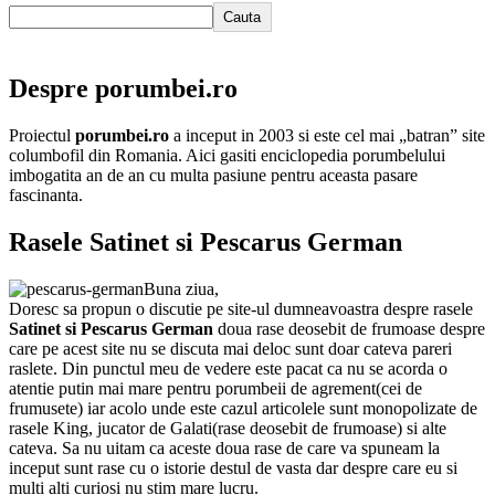
Cauta
Despre porumbei.ro
Proiectul
porumbei.ro
a inceput in 2003 si este cel mai „batran” site
columbofil din Romania. Aici gasiti enciclopedia porumbelului
imbogatita an de an cu multa pasiune pentru aceasta pasare
fascinanta.
Rasele Satinet si Pescarus German
Buna ziua,
Doresc sa propun o discutie pe site-ul dumneavoastra despre rasele
Satinet si Pescarus German
doua rase deosebit de frumoase despre
care pe acest site nu se discuta mai deloc sunt doar cateva pareri
raslete. Din punctul meu de vedere este pacat ca nu se acorda o
atentie putin mai mare pentru porumbeii de agrement(cei de
frumusete) iar acolo unde este cazul articolele sunt monopolizate de
rasele King, jucator de Galati(rase deosebit de frumoase) si alte
cateva. Sa nu uitam ca aceste doua rase de care va spuneam la
inceput sunt rase cu o istorie destul de vasta dar despre care eu si
multi alti curiosi nu stim mare lucru.