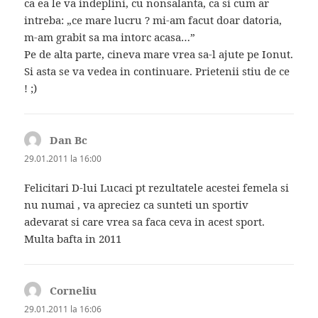
ca ea le va indeplini, cu nonsalanta, ca si cum ar
intreba: „ce mare lucru ? mi-am facut doar datoria,
m-am grabit sa ma intorc acasa…”
Pe de alta parte, cineva mare vrea sa-l ajute pe Ionut.
Si asta se va vedea in continuare. Prietenii stiu de ce
! ;)
Dan Bc
spune:
29.01.2011 la 16:00
Felicitari D-lui Lucaci pt rezultatele acestei femela si
nu numai , va apreciez ca sunteti un sportiv
adevarat si care vrea sa faca ceva in acest sport.
Multa bafta in 2011
Corneliu
spune:
29.01.2011 la 16:06