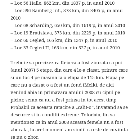
– Loc 56 Halle, 862 km, din 1837 p, in anul 2010
– Loc 596 Bamberg Int., 878 km, din 3405 p, in anul
2010
– Loc 68 Scharding, 650 km, din 1619 p, in anul 2010
– Loc 19 Bratislava, 373 km, din 2229 p, in anul 2010
– Loc 66 Cegled, 165 km, din 1347 p, in anul 2010
– Loc 33 Cegled II, 165 km, din 327 p, in anul 2010.
Trebuie sa precizez ca Rebeca a fost zburata ca pui
(anul 2007) 5 etape, din care 4 le-a clasat, printre care
si un loc 4 pe masina la o etapa de 115 km. Etapa pe
care nu a clasat-o a fost un fond (Melk), de aici
venind abia in primavara anului 2008 cu cipul pe
picior, semn ca nu a fost prinsa in tot acest timp.
Probabil ca aceasta ratacire a „calit-o”, invatand sa se
descurce si in conditii extreme. Totodata, tin sa
mentionez ca in anul 2008 aceasta femela nu a fost
zburata, la acel moment am simtit ca este de cuviinta
sa nu o zbor.