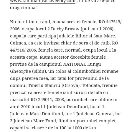
www.familialucaci.weebly.com
, unde va astept cu
draga inima!
Nu in ultimul rand, mama acestei femele, RO 447515/
2006, ocupa locul 2 Derby Brasov (pui, anul 2006),
etapa la care participa judetele Bihor si Satu-Mare.
Culmea, ea este invinsa chiar de sora ei de cuib, RO
447516/ 2006, femela care, normal, ocupa locul 1 la
aceasta etapa. Mama acestor deosebite femele
provine de la campionul NATIONAL Lungu
Gheorghe (Sibiu), un colos al columbofiliei romane
dupa parerea mea, iar tatal lor provenind de la
domnul Tiberiu Stanciu (Orsova). Totodata, trebuie
precizat ca aceste femele sunt surori de tata cu
masculul RO 259011/ 2008, porumbel care obtine in
anul 2010 locul 1 Judetean Demifond, locul 1
Judetean Mare Demifond, loc 1 Judetean General, loc
3 Judetean Mare Fond, fiind un porumbel complet,
capabil sa claseze de la 100 la 1000 de km.