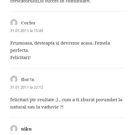
crescatorului,si succes in continuare.
Corbu
spune:
31.01.2011 la 15:49
Frumoasa, desteapta si devreme acasa. Femela
perfecta.
Felicitari!
flor!n
spune:
31.01.2011 la 22:12
felicitari ptr reultate ;) , cum a-ti zburat porumbei la
natural sau la vaduvie ?!
niku
spune: