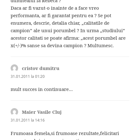
dumnealui la Rebeca ?
Daca ar fi vazut-o inainte de a face vreo
performanta, ar fi garantat pentru ea ? Se pot
enumera, descrie, detalia chiar, „calitatile de
campion” ale unui porumbel ? In urma „studiului”
acestor calitati se poate afirma: „acest porumbel are
x(+/-)% sanse sa devina campion ? Multumesc.
cristov dumitru
spune:
31.01.2011 la 01:20
mult succes in continuare…
Maier Vasile Cluj
spune:
31.01.2011 la 14:16
Frumoasa femela,si frumoase rezultate,felicitari