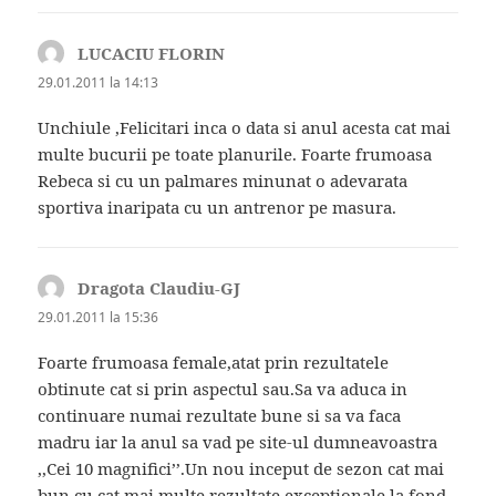
LUCACIU FLORIN
spune:
29.01.2011 la 14:13
Unchiule ,Felicitari inca o data si anul acesta cat mai
multe bucurii pe toate planurile. Foarte frumoasa
Rebeca si cu un palmares minunat o adevarata
sportiva inaripata cu un antrenor pe masura.
Dragota Claudiu-GJ
spune:
29.01.2011 la 15:36
Foarte frumoasa female,atat prin rezultatele
obtinute cat si prin aspectul sau.Sa va aduca in
continuare numai rezultate bune si sa va faca
madru iar la anul sa vad pe site-ul dumneavoastra
,,Cei 10 magnifici’’.Un nou inceput de sezon cat mai
bun,cu cat mai multe rezultate exceptionale la fond