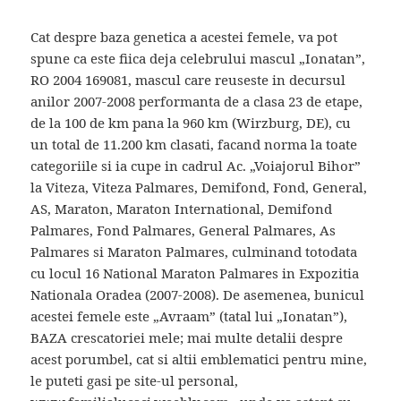
Cat despre baza genetica a acestei femele, va pot
spune ca este fiica deja celebrului mascul „Ionatan”,
RO 2004 169081, mascul care reuseste in decursul
anilor 2007-2008 performanta de a clasa 23 de etape,
de la 100 de km pana la 960 km (Wirzburg, DE), cu
un total de 11.200 km clasati, facand norma la toate
categoriile si ia cupe in cadrul Ac. „Voiajorul Bihor”
la Viteza, Viteza Palmares, Demifond, Fond, General,
AS, Maraton, Maraton International, Demifond
Palmares, Fond Palmares, General Palmares, As
Palmares si Maraton Palmares, culminand totodata
cu locul 16 National Maraton Palmares in Expozitia
Nationala Oradea (2007-2008). De asemenea, bunicul
acestei femele este „Avraam” (tatal lui „Ionatan”),
BAZA crescatoriei mele; mai multe detalii despre
acest porumbel, cat si altii emblematici pentru mine,
le puteti gasi pe site-ul personal,