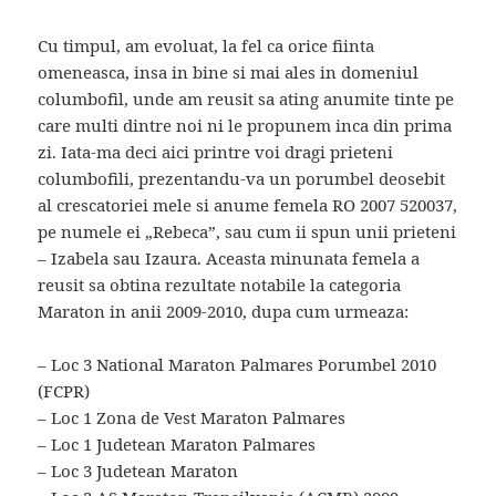
Cu timpul, am evoluat, la fel ca orice fiinta
omeneasca, insa in bine si mai ales in domeniul
columbofil, unde am reusit sa ating anumite tinte pe
care multi dintre noi ni le propunem inca din prima
zi. Iata-ma deci aici printre voi dragi prieteni
columbofili, prezentandu-va un porumbel deosebit
al crescatoriei mele si anume femela RO 2007 520037,
pe numele ei „Rebeca”, sau cum ii spun unii prieteni
– Izabela sau Izaura. Aceasta minunata femela a
reusit sa obtina rezultate notabile la categoria
Maraton in anii 2009-2010, dupa cum urmeaza:
– Loc 3 National Maraton Palmares Porumbel 2010
(FCPR)
– Loc 1 Zona de Vest Maraton Palmares
– Loc 1 Judetean Maraton Palmares
– Loc 3 Judetean Maraton