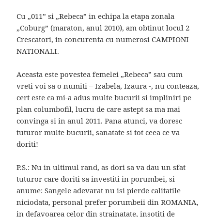
Cu „011” si „Rebeca” in echipa la etapa zonala
„Coburg” (maraton, anul 2010), am obtinut locul 2
Crescatori, in concurenta cu numerosi CAMPIONI
NATIONALI.
Aceasta este povestea femelei „Rebeca” sau cum
vreti voi sa o numiti – Izabela, Izaura -, nu conteaza,
cert este ca mi-a adus multe bucurii si impliniri pe
plan columbofil, lucru de care astept sa ma mai
convinga si in anul 2011. Pana atunci, va doresc
tuturor multe bucurii, sanatate si tot ceea ce va
doriti!
P.S.: Nu in ultimul rand, as dori sa va dau un sfat
tuturor care doriti sa investiti in porumbei, si
anume: Sangele adevarat nu isi pierde calitatile
niciodata, personal prefer porumbeii din ROMANIA,
in defavoarea celor din strainatate, insotiti de