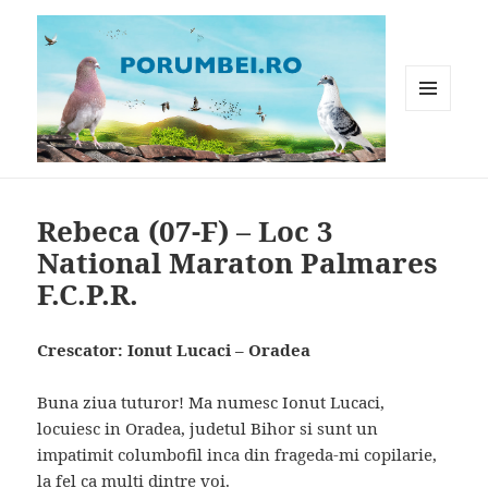
MENIU
ȘI
WIDGET-
Porumbei.ro
URI
Rebeca (07-F) – Loc 3
National Maraton Palmares
F.C.P.R.
Crescator: Ionut Lucaci – Oradea
Buna ziua tuturor! Ma numesc Ionut Lucaci,
locuiesc in Oradea, judetul Bihor si sunt un
impatimit columbofil inca din frageda-mi copilarie,
la fel ca multi dintre voi.