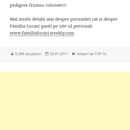
pedigree frumos colorate!!!
Mai multe detalii atat despre porumbei cat si despre
Familia Lucaci gasiti pe site-ul personal:
www.familialucaci.weebly.com
Publicat
Categorii
9.298 vizualizari
29.01.2011
Voiajori de TOP 10
pe