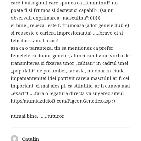
care-i misoginul care spunea ca „femininul” nu
poate fi si frumos si destept si capabil?! (sa nu
observati exprimarea „masculina”:)))))))
ei bine „rebeca” este f. frumoasa (ador genele duble)
si reuseste o cariera impresionanta! …..bravo ei si
felicitari fam. Lucaci!
asa ca o paranteza, tin sa mentionez ca prefer
femelele ca donor genetic, atunci cand vine vorba de
transmiterea si fixarea unor „calitati” in cadrul unei
„populatii” de porumbei, iar asta, nu doar in ciuda
impamantenitei idei potrivit careia masculul ar fi cel
important, ci mai ales pt. ca stiintific, ar fi cumva mai
„exact”! ….fara o legatura directa va sugerez siteul
http://mumtazticloft.com/PigeonGenetics.asp
;)
numai bine, ……tuturor
Catalin
spune: