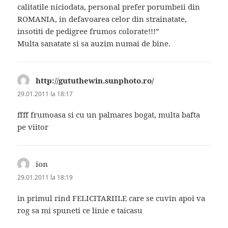
calitatile niciodata, personal prefer porumbeii din
ROMANIA, in defavoarea celor din strainatate,
insotiti de pedigree frumos colorate!!!”
Multa sanatate si sa auzim numai de bine.
http://gututhewin.sunphoto.ro/
spune:
29.01.2011 la 18:17
ffff frumoasa si cu un palmares bogat, multa bafta
pe viitor
ion
spune:
29.01.2011 la 18:19
in primul rind FELICITARIILE care se cuvin apoi va
rog sa mi spuneti ce linie e taicasu