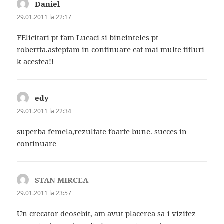
Daniel
spune:
29.01.2011 la 22:17
FElicitari pt fam Lucaci si bineinteles pt
robertta.asteptam in continuare cat mai multe titluri
k acestea!!
edy
spune:
29.01.2011 la 22:34
superba femela,rezultate foarte bune. succes in
continuare
STAN MIRCEA
spune:
29.01.2011 la 23:57
Un crecator deosebit, am avut placerea sa-i vizitez