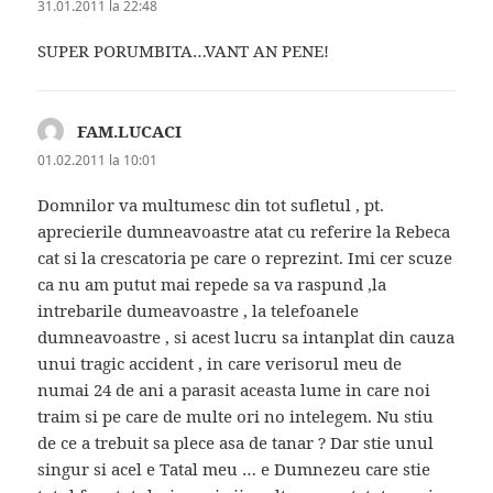
31.01.2011 la 22:48
SUPER PORUMBITA…VANT AN PENE!
FAM.LUCACI
spune:
01.02.2011 la 10:01
Domnilor va multumesc din tot sufletul , pt.
aprecierile dumneavoastre atat cu referire la Rebeca
cat si la crescatoria pe care o reprezint. Imi cer scuze
ca nu am putut mai repede sa va raspund ,la
intrebarile dumeavoastre , la telefoanele
dumneavoastre , si acest lucru sa intanplat din cauza
unui tragic accident , in care verisorul meu de
numai 24 de ani a parasit aceasta lume in care noi
traim si pe care de multe ori no intelegem. Nu stiu
de ce a trebuit sa plece asa de tanar ? Dar stie unul
singur si acel e Tatal meu … e Dumnezeu care stie