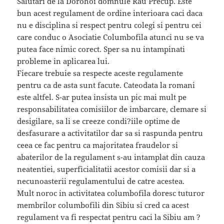
Salutari de la Dorohoi domnule Rau Precup. Este
bun acest regulament de ordine interioara caci daca
nu e disciplina si respect pentru colegi si pentru cei
care conduc o Asociatie Columbofila atunci nu se va
putea face nimic corect. Sper sa nu intampinati
probleme in aplicarea lui.
Fiecare trebuie sa respecte aceste regulamente
pentru ca de asta sunt facute. Cateodata la romani
este altfel. S-ar putea insista un pic mai mult pe
responsabilitatea comisiilor de imbarcare, clemare si
desigilare, sa li se creeze condi?iile optime de
desfasurare a activitatilor dar sa si raspunda pentru
ceea ce fac pentru ca majoritatea fraudelor si
abaterilor de la regulament s-au intamplat din cauza
neatentiei, superficialitatii acestor comisii dar si a
necunoasterii regulamentului de catre acestea.
Mult noroc in activitatea columbofila doresc tuturor
membrilor columbofili din Sibiu si cred ca acest
regulament va fi respectat pentru caci la Sibiu am ?