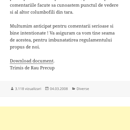
comentariile facute sa cunoastem punctul de vedere
si al altor columbofili din tara.
Multumim anticipat pentru comentarii serioase si
bine intentionate ! Va asiguram ca vom tine seama
de acestea, pentru imbunatatirea regulamentului
propus de noi.
Download document
.
Trimis de Rau Precup
Publicat
Categorii
3.118 vizualizari
04.03.2008
Diverse
pe