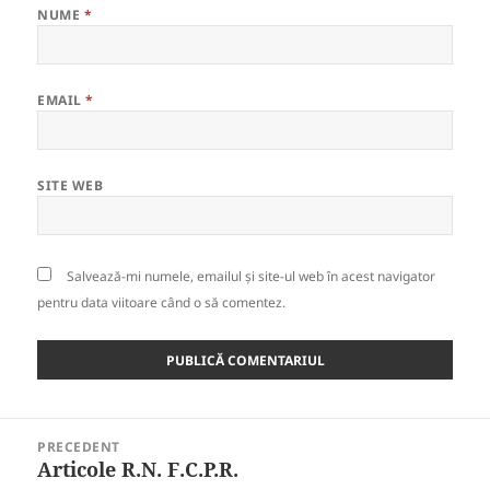
NUME
*
EMAIL
*
SITE WEB
Salvează-mi numele, emailul și site-ul web în acest navigator
pentru data viitoare când o să comentez.
Navigare
PRECEDENT
în
Articole R.N. F.C.P.R.
Articolul
articole