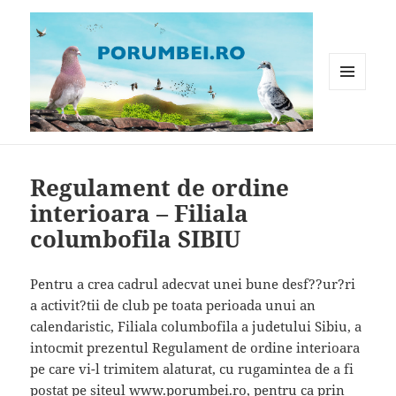
MENIU
ȘI
WIDGET-
Porumbei.ro
URI
Regulament de ordine
interioara – Filiala
columbofila SIBIU
Pentru a crea cadrul adecvat unei bune desf??ur?ri
a activit?tii de club pe toata perioada unui an
calendaristic, Filiala columbofila a judetului Sibiu, a
intocmit prezentul Regulament de ordine interioara
pe care vi-l trimitem alaturat, cu rugamintea de a fi
postat pe siteul www.porumbei.ro, pentru ca prin