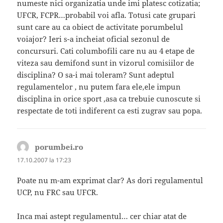
numeste nici organizatia unde imi platesc cotizatia;
UFCR, FCPR…probabil voi afla. Totusi cate grupari
sunt care au ca obiect de activitate porumbelul
voiajor? Ieri s-a incheiat oficial sezonul de
concursuri. Cati columbofili care nu au 4 etape de
viteza sau demifond sunt in vizorul comisiilor de
disciplina? O sa-i mai toleram? Sunt adeptul
regulamentelor , nu putem fara ele,ele impun
disciplina in orice sport ,asa ca trebuie cunoscute si
respectate de toti indiferent ca esti zugrav sau popa.
porumbei.ro
spune:
17.10.2007 la 17:23
Poate nu m-am exprimat clar? As dori regulamentul
UCP, nu FRC sau UFCR.
Inca mai astept regulamentul… cer chiar atat de