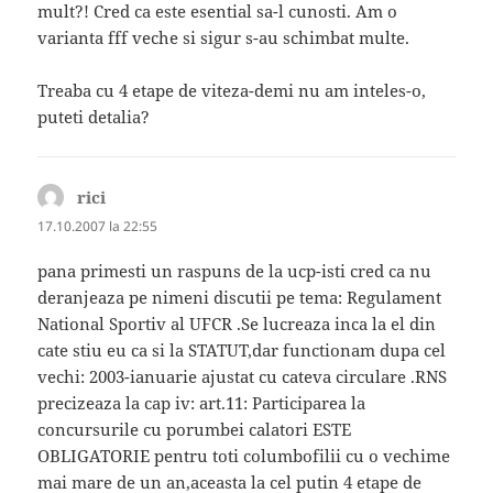
mult?! Cred ca este esential sa-l cunosti. Am o
varianta fff veche si sigur s-au schimbat multe.
Treaba cu 4 etape de viteza-demi nu am inteles-o,
puteti detalia?
rici
spune:
17.10.2007 la 22:55
pana primesti un raspuns de la ucp-isti cred ca nu
deranjeaza pe nimeni discutii pe tema: Regulament
National Sportiv al UFCR .Se lucreaza inca la el din
cate stiu eu ca si la STATUT,dar functionam dupa cel
vechi: 2003-ianuarie ajustat cu cateva circulare .RNS
precizeaza la cap iv: art.11: Participarea la
concursurile cu porumbei calatori ESTE
OBLIGATORIE pentru toti columbofilii cu o vechime
mai mare de un an,aceasta la cel putin 4 etape de