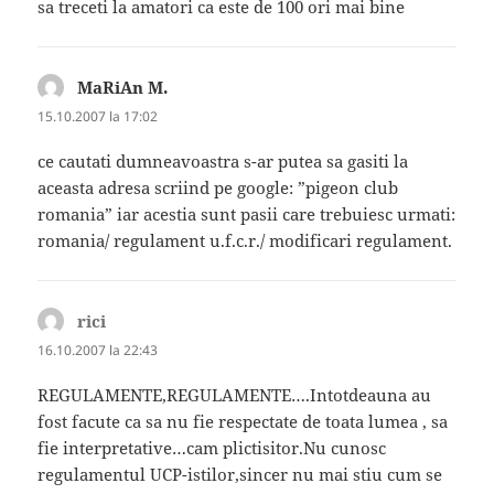
sa treceti la amatori ca este de 100 ori mai bine
MaRiAn M.
spune:
15.10.2007 la 17:02
ce cautati dumneavoastra s-ar putea sa gasiti la
aceasta adresa scriind pe google: ”pigeon club
romania” iar acestia sunt pasii care trebuiesc urmati:
romania/ regulament u.f.c.r./ modificari regulament.
rici
spune:
16.10.2007 la 22:43
REGULAMENTE,REGULAMENTE….Intotdeauna au
fost facute ca sa nu fie respectate de toata lumea , sa
fie interpretative…cam plictisitor.Nu cunosc
regulamentul UCP-istilor,sincer nu mai stiu cum se