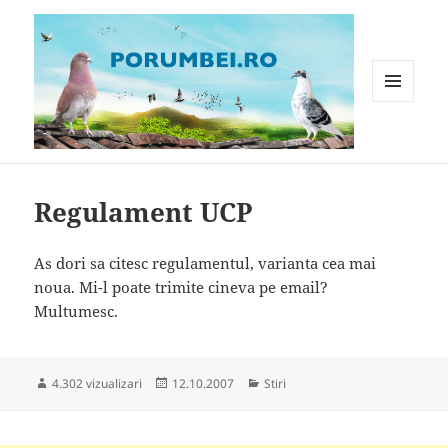
MENIU
ȘI
WIDGET-
Porumbei.ro
URI
Regulament UCP
As dori sa citesc regulamentul, varianta cea mai
noua. Mi-l poate trimite cineva pe email?
Multumesc.
Publicat
Categorii
4.302 vizualizari
12.10.2007
Stiri
pe