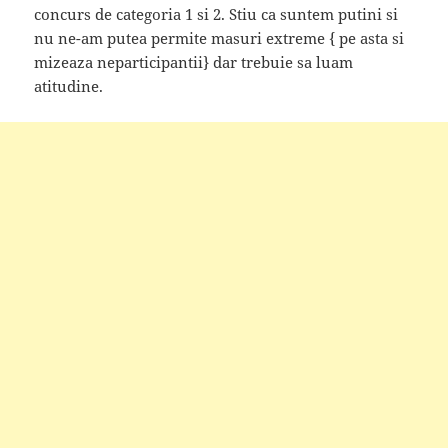
concurs de categoria 1 si 2. Stiu ca suntem putini si
nu ne-am putea permite masuri extreme { pe asta si
mizeaza neparticipantii} dar trebuie sa luam
atitudine.