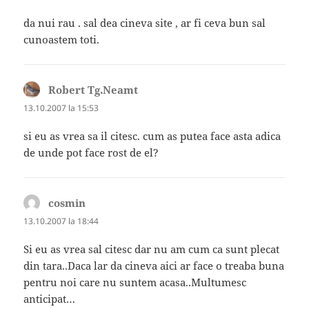
da nui rau . sal dea cineva site , ar fi ceva bun sal
cunoastem toti.
Robert Tg.Neamt
spune:
13.10.2007 la 15:53
si eu as vrea sa il citesc. cum as putea face asta adica
de unde pot face rost de el?
cosmin
spune:
13.10.2007 la 18:44
Si eu as vrea sal citesc dar nu am cum ca sunt plecat
din tara..Daca lar da cineva aici ar face o treaba buna
pentru noi care nu suntem acasa..Multumesc
anticipat…