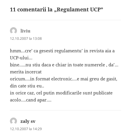
11 comentarii la „Regulament UCP”
liviu
spune:
12.10.2007 la 13:08
hmm…cre’ ca gesesti regulamentu’ in revista aia a
UCP-ului…
bine…..nu stiu daca e chiar in toate numerele , da’…
merita incercat
oricum….in format electronic….e mai greu de gasit,
din cate stiu eu..
in orice caz, cel putin modificarile sunt publicate
acolo….cand apar….
zaly sv
spune:
12.10.2007 la 14:29