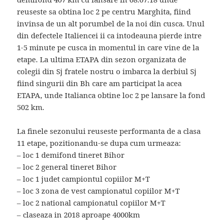
reuseste sa obtina loc 2 pe centru Marghita, fiind
invinsa de un alt porumbel de la noi din cusca. Unul
din defectele Italiencei ii ca intodeauna pierde intre
1-5 minute pe cusca in momentul in care vine de la
etape. La ultima ETAPA din sezon organizata de
colegii din Sj fratele nostru o imbarca la derbiul Sj
fiind singurii din Bh care am participat la acea
ETAPA, unde Italianca obtine loc 2 pe lansare la fond
502 km.
La finele sezonului reuseste performanta de a clasa
11 etape, pozitionandu-se dupa cum urmeaza:
– loc 1 demifond tineret Bihor
– loc 2 general tineret Bihor
– loc 1 judet campiontul copiilor M+T
– loc 3 zona de vest campionatul copiilor M+T
– loc 2 national campionatul copiilor M+T
– claseaza in 2018 aproape 4000km