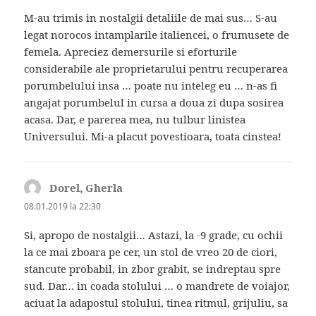
M-au trimis in nostalgii detaliile de mai sus… S-au
legat norocos intamplarile italiencei, o frumusete de
femela. Apreciez demersurile si eforturile
considerabile ale proprietarului pentru recuperarea
porumbelului insa … poate nu inteleg eu … n-as fi
angajat porumbelul in cursa a doua zi dupa sosirea
acasa. Dar, e parerea mea, nu tulbur linistea
Universului. Mi-a placut povestioara, toata cinstea!
Dorel, Gherla
spune:
08.01.2019 la 22:30
Si, apropo de nostalgii… Astazi, la -9 grade, cu ochii
la ce mai zboara pe cer, un stol de vreo 20 de ciori,
stancute probabil, in zbor grabit, se indreptau spre
sud. Dar… in coada stolului … o mandrete de voiajor,
aciuat la adapostul stolului, tinea ritmul, grijuliu, sa