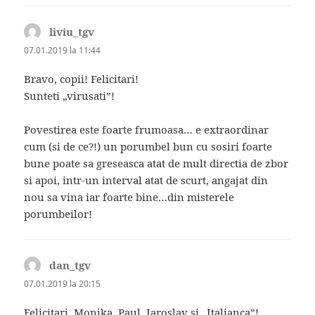
liviu_tgv
spune:
07.01.2019 la 11:44
Bravo, copii! Felicitari!
Sunteti „virusati”!
Povestirea este foarte frumoasa… e extraordinar
cum (si de ce?!) un porumbel bun cu sosiri foarte
bune poate sa greseasca atat de mult directia de zbor
si apoi, intr-un interval atat de scurt, angajat din
nou sa vina iar foarte bine…din misterele
porumbeilor!
dan_tgv
spune:
07.01.2019 la 20:15
Felicitari, Monika, Paul, Iaroslav si „Italianca”!