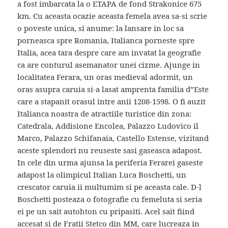
a fost imbarcata la o ETAPA de fond Strakonice 675
km. Cu aceasta ocazie aceasta femela avea sa-si scrie
o poveste unica, si anume: la lansare in loc sa
porneasca spre Romania, Italianca porneste spre
Italia, acea tara despre care am invatat la geografie
ca are conturul asemanator unei cizme. Ajunge in
localitatea Ferara, un oras medieval adormit, un
oras asupra caruia si-a lasat amprenta familia d”Este
care a stapanit orasul intre anii 1208-1598. O fi auzit
Italianca noastra de atractiile turistice din zona:
Catedrala, Addisione Encolea, Palazzo Ludovico il
Marco, Palazzo Schifanaia, Castello Estense, vizitand
aceste splendori nu reuseste sasi gaseasca adapost.
In cele din urma ajunsa la periferia Ferarei gaseste
adapost la olimpicul Italian Luca Boschetti, un
crescator caruia ii multumim si pe aceasta cale. D-l
Boschetti posteaza o fotografie cu femeluta si seria
ei pe un sait autohton cu pripasiti. Acel sait fiind
accesat si de Fratii Stetco din MM, care lucreaza in