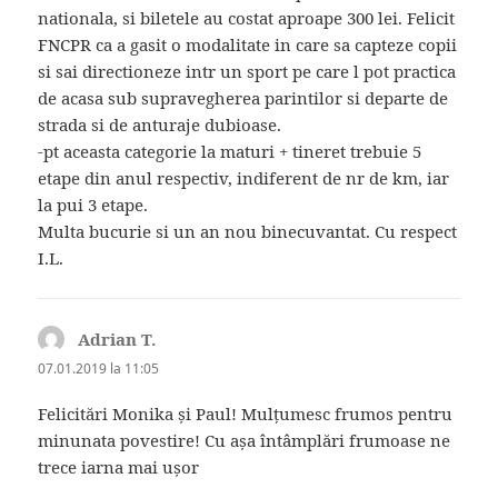
nationala, si biletele au costat aproape 300 lei. Felicit
FNCPR ca a gasit o modalitate in care sa capteze copii
si sai directioneze intr un sport pe care l pot practica
de acasa sub supravegherea parintilor si departe de
strada si de anturaje dubioase.
-pt aceasta categorie la maturi + tineret trebuie 5
etape din anul respectiv, indiferent de nr de km, iar
la pui 3 etape.
Multa bucurie si un an nou binecuvantat. Cu respect
I.L.
Adrian T.
spune:
07.01.2019 la 11:05
Felicitări Monika și Paul! Mulțumesc frumos pentru
minunata povestire! Cu așa întâmplări frumoase ne
trece iarna mai ușor