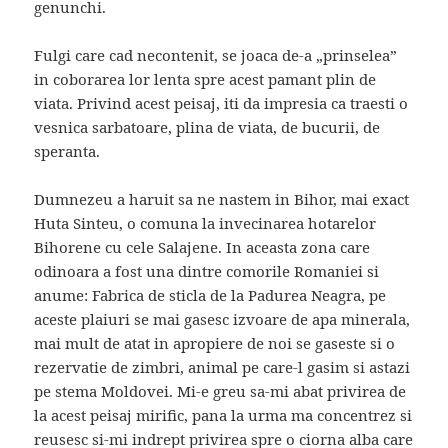
genunchi.
Fulgi care cad necontenit, se joaca de-a „prinselea”
in coborarea lor lenta spre acest pamant plin de
viata. Privind acest peisaj, iti da impresia ca traesti o
vesnica sarbatoare, plina de viata, de bucurii, de
speranta.
Dumnezeu a haruit sa ne nastem in Bihor, mai exact
Huta Sinteu, o comuna la invecinarea hotarelor
Bihorene cu cele Salajene. In aceasta zona care
odinoara a fost una dintre comorile Romaniei si
anume: Fabrica de sticla de la Padurea Neagra, pe
aceste plaiuri se mai gasesc izvoare de apa minerala,
mai mult de atat in apropiere de noi se gaseste si o
rezervatie de zimbri, animal pe care-l gasim si astazi
pe stema Moldovei. Mi-e greu sa-mi abat privirea de
la acest peisaj mirific, pana la urma ma concentrez si
reusesc si-mi indrept privirea spre o ciorna alba care