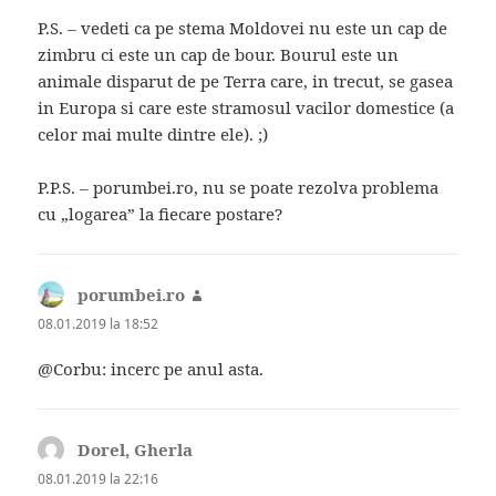
P.S. – vedeti ca pe stema Moldovei nu este un cap de
zimbru ci este un cap de bour. Bourul este un
animale disparut de pe Terra care, in trecut, se gasea
in Europa si care este stramosul vacilor domestice (a
celor mai multe dintre ele). ;)
P.P.S. – porumbei.ro, nu se poate rezolva problema
cu „logarea” la fiecare postare?
porumbei.ro
spune:
08.01.2019 la 18:52
@Corbu: incerc pe anul asta.
Dorel, Gherla
spune:
08.01.2019 la 22:16