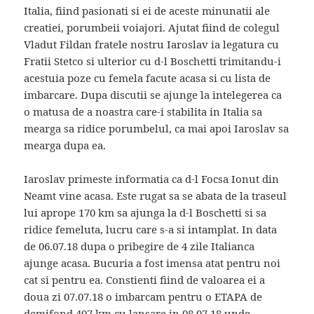
Italia, fiind pasionati si ei de aceste minunatii ale
creatiei, porumbeii voiajori. Ajutat fiind de colegul
Vladut Fildan fratele nostru Iaroslav ia legatura cu
Fratii Stetco si ulterior cu d-l Boschetti trimitandu-i
acestuia poze cu femela facute acasa si cu lista de
imbarcare. Dupa discutii se ajunge la intelegerea ca
o matusa de a noastra care-i stabilita in Italia sa
mearga sa ridice porumbelul, ca mai apoi Iaroslav sa
mearga dupa ea.
Iaroslav primeste informatia ca d-l Focsa Ionut din
Neamt vine acasa. Este rugat sa se abata de la traseul
lui aprope 170 km sa ajunga la d-l Boschetti si sa
ridice femeluta, lucru care s-a si intamplat. In data
de 06.07.18 dupa o pribegire de 4 zile Italianca
ajunge acasa. Bucuria a fost imensa atat pentru noi
cat si pentru ea. Constienti fiind de valoarea ei a
doua zi 07.07.18 o imbarcam pentru o ETAPA de
demifond 407 km cu lansare in 08.07.18 unde