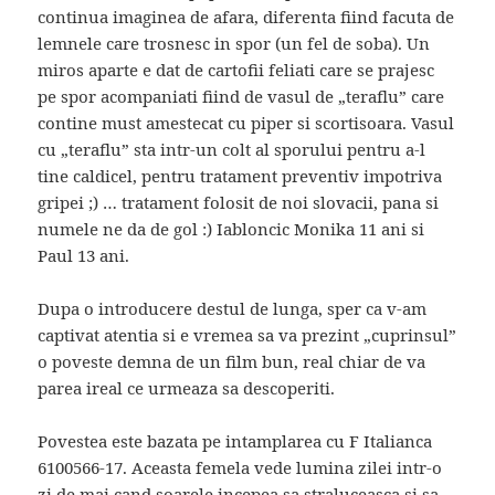
continua imaginea de afara, diferenta fiind facuta de
lemnele care trosnesc in spor (un fel de soba). Un
miros aparte e dat de cartofii feliati care se prajesc
pe spor acompaniati fiind de vasul de „teraflu” care
contine must amestecat cu piper si scortisoara. Vasul
cu „teraflu” sta intr-un colt al sporului pentru a-l
tine caldicel, pentru tratament preventiv impotriva
gripei ;) … tratament folosit de noi slovacii, pana si
numele ne da de gol :) Iabloncic Monika 11 ani si
Paul 13 ani.
Dupa o introducere destul de lunga, sper ca v-am
captivat atentia si e vremea sa va prezint „cuprinsul”
o poveste demna de un film bun, real chiar de va
parea ireal ce urmeaza sa descoperiti.
Povestea este bazata pe intamplarea cu F Italianca
6100566-17. Aceasta femela vede lumina zilei intr-o
zi de mai cand soarele incepea sa straluceasca si sa