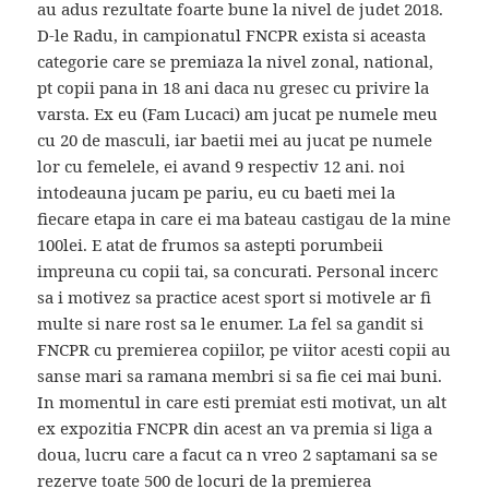
au adus rezultate foarte bune la nivel de judet 2018.
D-le Radu, in campionatul FNCPR exista si aceasta
categorie care se premiaza la nivel zonal, national,
pt copii pana in 18 ani daca nu gresec cu privire la
varsta. Ex eu (Fam Lucaci) am jucat pe numele meu
cu 20 de masculi, iar baetii mei au jucat pe numele
lor cu femelele, ei avand 9 respectiv 12 ani. noi
intodeauna jucam pe pariu, eu cu baeti mei la
fiecare etapa in care ei ma bateau castigau de la mine
100lei. E atat de frumos sa astepti porumbeii
impreuna cu copii tai, sa concurati. Personal incerc
sa i motivez sa practice acest sport si motivele ar fi
multe si nare rost sa le enumer. La fel sa gandit si
FNCPR cu premierea copiilor, pe viitor acesti copii au
sanse mari sa ramana membri si sa fie cei mai buni.
In momentul in care esti premiat esti motivat, un alt
ex expozitia FNCPR din acest an va premia si liga a
doua, lucru care a facut ca n vreo 2 saptamani sa se
rezerve toate 500 de locuri de la premierea