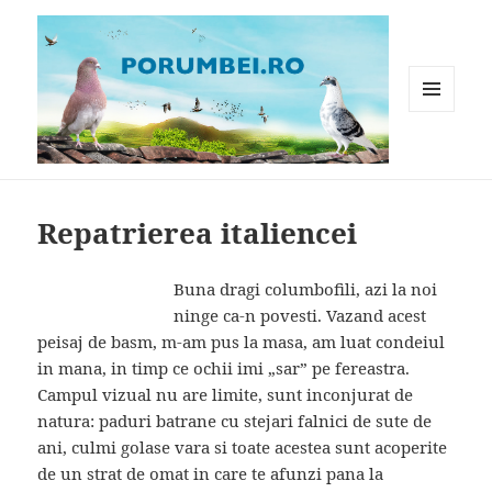
MENIU
ȘI
WIDGET-
Porumbei.ro
URI
Repatrierea italiencei
Buna dragi columbofili, azi la noi
ninge ca-n povesti. Vazand acest
peisaj de basm, m-am pus la masa, am luat condeiul
in mana, in timp ce ochii imi „sar” pe fereastra.
Campul vizual nu are limite, sunt inconjurat de
natura: paduri batrane cu stejari falnici de sute de
ani, culmi golase vara si toate acestea sunt acoperite
de un strat de omat in care te afunzi pana la