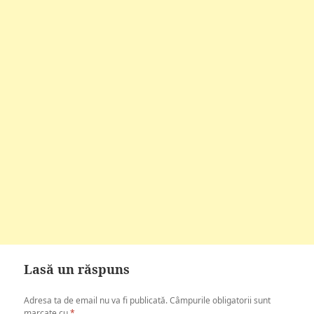
Lasă un răspuns
Adresa ta de email nu va fi publicată.
Câmpurile obligatorii sunt
marcate cu
*