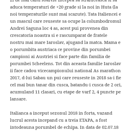
aduca temperaturi de +20 grade si la noi in Huta (la
noi temperaturile sunt mai scazute). Tata Italiencei e
un mascul care reuseste sa ocupe la columbodromul
Andrei Saguna loc 4 as, acest pui provenea din
crescatoria noastra si e rascumparat de fratele
nostru mai mare Iaroslav, ajugand la matca. Mama e
o porumbita austriaca ce provine din porumbei
campioni ai Austriei si face parte din familia de
porumbei Scheelens. Tot din aceasta familie Iaroslav
ii face cadou vicecampionului national As marathon
2017, d-lui Sabau un pui care reuseste in 2018 sa-i fie
cel mai bun tanar din cusca, batandu-i cusca de 2 ori,
acumuland 11 clasari, cu etape de varf 2, 4 puncte pe
lansare.
Italianca a inceput sezonul 2018 in forta, vazand
lucrul acesta incepand cu a treia ETAPA, a fost
intodeauna porumbel de echipa. In data de 02.07.18