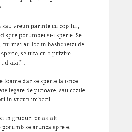
e.
 sau vreun parinte cu copilul,
ped spre porumbei si-i sperie. Se
, nu mai au loc in bashchetzi de
 sperie, se uita cu o privire
 „d-aia!” .
 foame dar se sperie la orice
ate legate de picioare, sau cozile
ri in vreun imbecil.
zi in grupuri pe asfalt
te porumb se arunca spre el