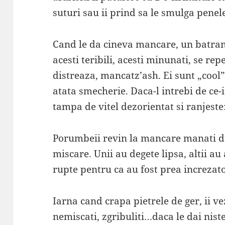
suturi sau ii prind sa le smulga penel
Cand le da cineva mancare, un batran
acesti teribili, acesti minunati, se re
distreaza, mancatz’ash. Ei sunt „cool”
atata smecherie. Daca-l intrebi de ce-i
tampa de vitel dezorientat si ranjeste:
Porumbeii revin la mancare manati de
miscare. Unii au degete lipsa, altii au 
rupte pentru ca au fost prea increzato
Iarna cand crapa pietrele de ger, ii ve
nemiscati, zgribuliti…daca le dai nis