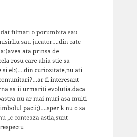
dat filmati o porumbita sau
isirliu sau jucator….din cate
a:(avea ata prinsa de
ela rosu care abia stie sa
i el:(….din curiozitate,nu ati
i comunitari?…ar fi interesant
na sa ii urmariti evolutia.daca
oastra nu ar mai muri asa multi
imbolul pacii;)….sper k nu o sa
nu „c conteaza astia,sunt
 respectu