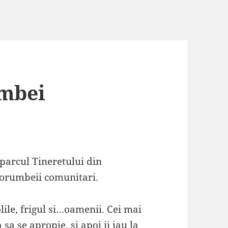
umbei
parcul Tineretului din
porumbeii comunitari.
lile, frigul si…oamenii. Cei mai
a sa se apropie, si apoi ii iau la