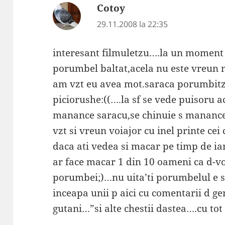
Cotoy
spune:
29.11.2008 la 22:35
interesant filmuletzu….la un moment 
porumbel baltat,acela nu este vreun m
am vzt eu avea mot.saraca porumbitz
piciorushe:((….la sf se vede puisoru ac
manance saracu,se chinuie s manance s
vzt si vreun voiajor cu inel printe ce
daca ati vedea si macar pe timp de iar
ar face macar 1 din 10 oameni ca d-v
porumbei;)…nu uita’ti porumbelul e s
inceapa unii p aici cu comentarii d ge
gutani…”si alte chestii dastea….cu tot