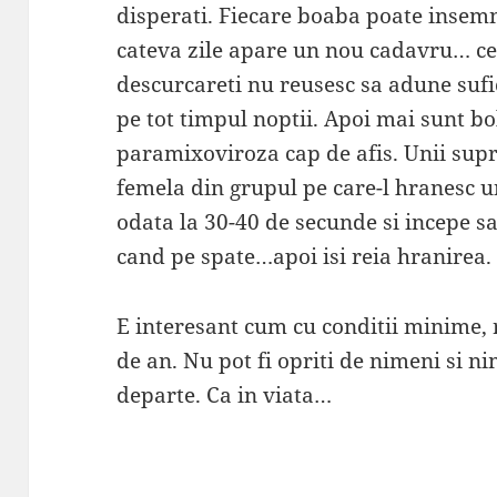
disperati. Fiecare boaba poate insemna
cateva zile apare un nou cadavru… cei
descurcareti nu reusesc sa adune suf
pe tot timpul noptii. Apoi mai sunt bo
paramixoviroza cap de afis. Unii supra
femela din grupul pe care-l hranesc u
odata la 30-40 de secunde si incepe s
cand pe spate…apoi isi reia hranirea.
E interesant cum cu conditii minime, 
de an. Nu pot fi opriti de nimeni si n
departe. Ca in viata…