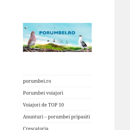
Porumbei.ro
Enciclopedia porumbelului
porumbei.ro
Porumbei voiajori
Voiajori de TOP 10
Anunturi – porumbei pripasiti
Crescatoria