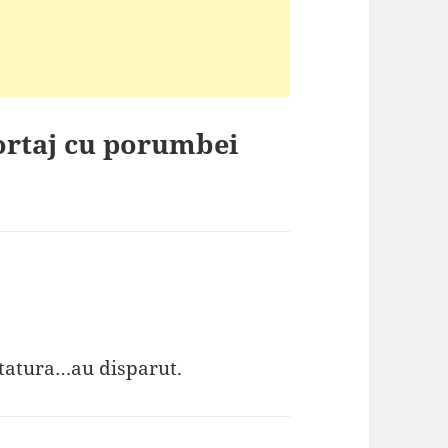
ortaj cu porumbei
altatura…au disparut.