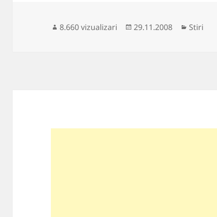
Publicat
Categor
8.660 vizualizari
29.11.2008
Stiri
pe