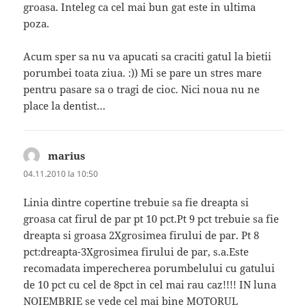
groasa. Inteleg ca cel mai bun gat este in ultima
poza.
Acum sper sa nu va apucati sa craciti gatul la bietii
porumbei toata ziua. :)) Mi se pare un stres mare
pentru pasare sa o tragi de cioc. Nici noua nu ne
place la dentist…
marius
spune:
04.11.2010 la 10:50
Linia dintre copertine trebuie sa fie dreapta si
groasa cat firul de par pt 10 pct.Pt 9 pct trebuie sa fie
dreapta si groasa 2Xgrosimea firului de par. Pt 8
pct:dreapta-3Xgrosimea firului de par, s.a.Este
recomadata imperecherea porumbelului cu gatului
de 10 pct cu cel de 8pct in cel mai rau caz!!!! IN luna
NOIEMBRIE se vede cel mai bine MOTORUL