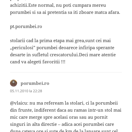
achizitii.Este normal, nu poti cumpara mereu
porumbei si sa ai pretentia sa iti zboare matca afara.
pt.porumbei.ro
stolarii cad la prima etapa mai grea,sunt cei mai
„periculosi” porumbei deoarece infiripa sperante
desarte in sufletul crescatorului.Deci mare atentie
cand va alegeti favoritii !!!
porumbei.ro
spune:
05.11.2010 la 22:28
@vlaicu: nu ma refeream la stolari, ci la porumbeii
din frunte, indiferent daca au ramas intr-un stol mai
mic care merge spre acelasi oras sau au pornit
singuri in alta directie – adica acei porumbei care
dupa cateva ore si sute de km de la lansare sunt cel