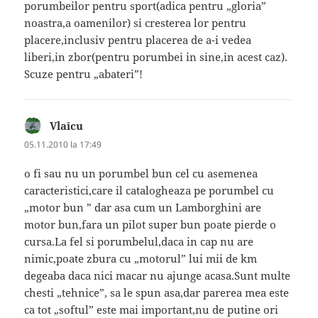
porumbeilor pentru sport(adica pentru „gloria”
noastra,a oamenilor) si cresterea lor pentru
placere,inclusiv pentru placerea de a-i vedea
liberi,in zbor(pentru porumbei in sine,in acest caz).
Scuze pentru „abateri”!
Vlaicu
spune:
05.11.2010 la 17:49
o fi sau nu un porumbel bun cel cu asemenea
caracteristici,care il catalogheaza pe porumbel cu
„motor bun ” dar asa cum un Lamborghini are
motor bun,fara un pilot super bun poate pierde o
cursa.La fel si porumbelul,daca in cap nu are
nimic,poate zbura cu „motorul” lui mii de km
degeaba daca nici macar nu ajunge acasa.Sunt multe
chesti „tehnice”, sa le spun asa,dar parerea mea este
ca tot „softul” este mai important,nu de putine ori