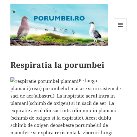
MENIU
ȘI
WIDGET-
Porumbei.ro
URI
Respiratia la porumbei
Pe langa
plamani(rosu) porumbelul mai are si un sistem de
saci de aer(albastru). La inspiratie aerul intra in
plamani(schimb de oxigen) si in sacii de aer. La
expiratie aerul din saci intra din nou in plamani
(schimb de oxigen si la expiratie). Acest dublu
schimb de oxigen deosebeste porumbelul de
mamifere si explica rezistenta la zboruri lungi.