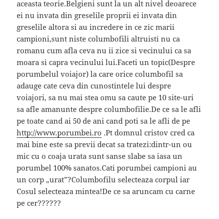
aceasta teorie.Belgieni sunt la un alt nivel deoarece
ei nu invata din greselile proprii ei invata din
greselile altora si au incredere in ce zic marii
campioni,sunt niste columbofili altruisti nu ca
romanu cum afla ceva nu ii zice si vecinului ca sa
moara si capra vecinului lui.Faceti un topic(Despre
porumbelul voiajor) la care orice columbofil sa
adauge cate ceva din cunostintele lui despre
voiajori, sa nu mai stea omu sa caute pe 10 site-uri
sa afle amanunte despre columbofilie.De ce sa le afli
pe toate cand ai 50 de ani cand poti sa le afli de pe
http://www.porumbei.ro
.Pt domnul cristov cred ca
mai bine este sa previi decat sa tratezi:dintr-un ou
mic cu o coaja urata sunt sanse slabe sa iasa un
porumbel 100% sanatos.Cati porumbei campioni au
un corp „urat”?Columbofilu selecteaza corpul iar
Cosul selecteaza mintea!De ce sa aruncam cu carne
pe cer??????