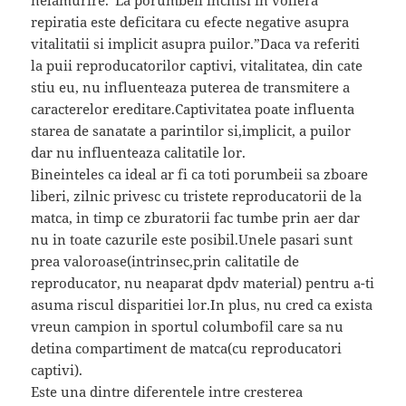
nelamurire.”La porumbeii inchisi in voliera
repiratia este deficitara cu efecte negative asupra
vitalitatii si implicit asupra puilor.”Daca va referiti
la puii reproducatorilor captivi, vitalitatea, din cate
stiu eu, nu influenteaza puterea de transmitere a
caracterelor ereditare.Captivitatea poate influenta
starea de sanatate a parintilor si,implicit, a puilor
dar nu influenteaza calitatile lor.
Bineinteles ca ideal ar fi ca toti porumbeii sa zboare
liberi, zilnic privesc cu tristete reproducatorii de la
matca, in timp ce zburatorii fac tumbe prin aer dar
nu in toate cazurile este posibil.Unele pasari sunt
prea valoroase(intrinsec,prin calitatile de
reproducator, nu neaparat dpdv material) pentru a-ti
asuma riscul disparitiei lor.In plus, nu cred ca exista
vreun campion in sportul columbofil care sa nu
detina compartiment de matca(cu reproducatori
captivi).
Este una dintre diferentele intre cresterea