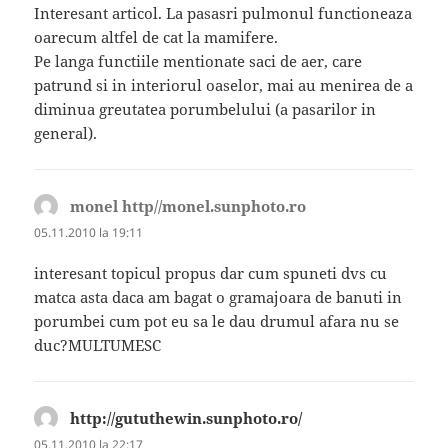
Interesant articol. La pasasri pulmonul functioneaza
oarecum altfel de cat la mamifere.
Pe langa functiile mentionate saci de aer, care
patrund si in interiorul oaselor, mai au menirea de a
diminua greutatea porumbelului (a pasarilor in
general).
monel http//monel.sunphoto.ro
spune:
05.11.2010 la 19:11
interesant topicul propus dar cum spuneti dvs cu
matca asta daca am bagat o gramajoara de banuti in
porumbei cum pot eu sa le dau drumul afara nu se
duc?MULTUMESC
http://gututhewin.sunphoto.ro/
spune:
05.11.2010 la 22:17