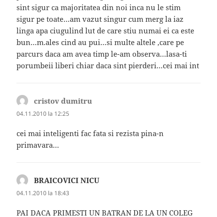
sint sigur ca majoritatea din noi inca nu le stim
sigur pe toate…am vazut singur cum merg la iaz
linga apa ciugulind lut de care stiu numai ei ca este
bun…m.ales cind au pui…si multe altele ,care pe
parcurs daca am avea timp le-am observa…lasa-ti
porumbeii liberi chiar daca sint pierderi…cei mai int
cristov dumitru
spune:
04.11.2010 la 12:25
cei mai inteligenti fac fata si rezista pina-n
primavara…
BRAICOVICI NICU
spune:
04.11.2010 la 18:43
PAI DACA PRIMESTI UN BATRAN DE LA UN COLEG