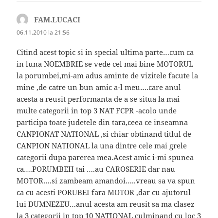
FAM.LUCACI
spune:
06.11.2010 la 21:56
Citind acest topic si in special ultima parte…cum ca
in luna NOEMBRIE se vede cel mai bine MOTORUL
la porumbei,mi-am adus aminte de vizitele facute la
mine ,de catre un bun amic a-l meu….care anul
acesta a reusit performanta de a se situa la mai
multe categorii in top 3 NAT FCPR -acolo unde
participa toate judetele din tara,ceea ce inseamna
CANPIONAT NATIONAL ,si chiar obtinand titlul de
CANPION NATIONAL la una dintre cele mai grele
categorii dupa parerea mea.Acest amic i-mi spunea
ca….PORUMBEII tai ….au CAROSERIE dar nau
MOTOR….si zambeam amandoi…..vreau sa va spun
ca cu acesti PORUBEI fara MOTOR ,dar cu ajutorul
lui DUMNEZEU…anul acesta am reusit sa ma clasez
la 3 categorii in top 10 NATIONAL culminand cu loc 3