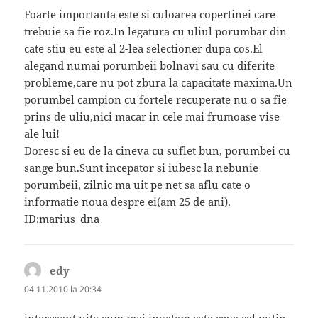
Foarte importanta este si culoarea copertinei care
trebuie sa fie roz.In legatura cu uliul porumbar din
cate stiu eu este al 2-lea selectioner dupa cos.El
alegand numai porumbeii bolnavi sau cu diferite
probleme,care nu pot zbura la capacitate maxima.Un
porumbel campion cu fortele recuperate nu o sa fie
prins de uliu,nici macar in cele mai frumoase vise
ale lui!
Doresc si eu de la cineva cu suflet bun, porumbei cu
sange bun.Sunt incepator si iubesc la nebunie
porumbeii, zilnic ma uit pe net sa aflu cate o
informatie noua despre ei(am 25 de ani).
ID:marius_dna
edy
spune:
04.11.2010 la 20:34
interesant.uite cum mai invatam cate ceva,cel putin