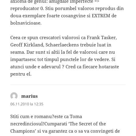
axioma de genul: amigdale imperfecte =>
reproducator 0. Stiu porumbel valoros reprodus din
doua exemplare foarte cosangvine si EXTREM de
bolnavicioase.
Ceea ce spun crescatori valorosi ca Frank Tasker,
Geoff Kirkland, Schaerlaeckens trebuie luat in
seama. Dar sunt si altii la fel de valorosi care nu
impartasesc tot timpul punctele lor de vedere. Si
atunci unde e adevarul ? Cred ca fiecare hotaraste
pentru el.
marius
spune:
06.11.2010 la 12:35
Stiti cum e romanu?este ca Toma
necredinciosul!Cumparati ‘The Secret of the
Champions’ si va garantez ca o sa va convingeti de