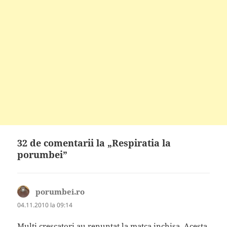
32 de comentarii la „Respiratia la
porumbei”
porumbei.ro
spune:
04.11.2010 la 09:14
Multi crescatori au renuntat la matca inchisa. Acesta