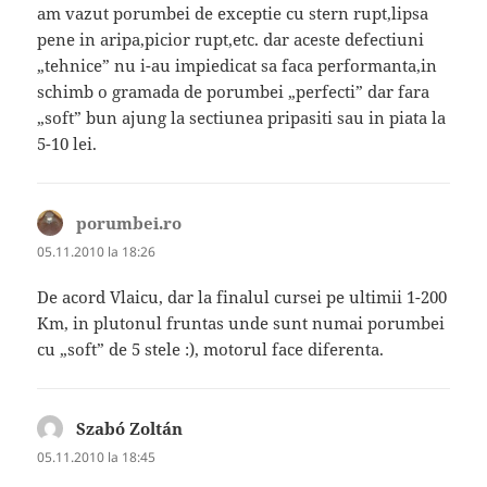
am vazut porumbei de exceptie cu stern rupt,lipsa
pene in aripa,picior rupt,etc. dar aceste defectiuni
„tehnice” nu i-au impiedicat sa faca performanta,in
schimb o gramada de porumbei „perfecti” dar fara
„soft” bun ajung la sectiunea pripasiti sau in piata la
5-10 lei.
porumbei.ro
spune:
05.11.2010 la 18:26
De acord Vlaicu, dar la finalul cursei pe ultimii 1-200
Km, in plutonul fruntas unde sunt numai porumbei
cu „soft” de 5 stele :), motorul face diferenta.
Szabó Zoltán
spune:
05.11.2010 la 18:45