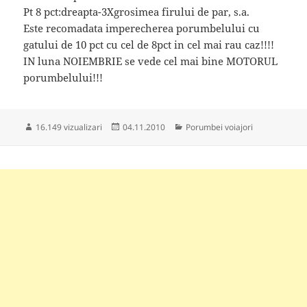
Pt 8 pct:dreapta-3Xgrosimea firului de par, s.a.
Este recomadata imperecherea porumbelului cu
gatului de 10 pct cu cel de 8pct in cel mai rau caz!!!!
IN luna NOIEMBRIE se vede cel mai bine MOTORUL
porumbelului!!!
Publicat
Categorii
16.149 vizualizari
04.11.2010
Porumbei voiajori
pe