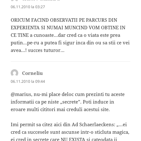
06.11.2010 la 03:27
ORICUM FACIND OBSERVATII PE PARCURS DIN
EXPERIENTA SI NUMAI MUNCIND VOM OBTINE IN
CE TINE a cunoaste…dar cred ca o viata este prea
putin…pe-ru a putea fi sigur inca din ou sa stii ce vei
avea…! succes tuturor…
Corneliu
spune:
06.11.2010 la 09:44
@marius, nu-mi place deloc cum prezinti tu aceste
informatii ca pe niste „secrete”. Poti induce in
eroare multi cititori mai creduli acestui site.
Imi permit sa citez aici din Ad Schaerlaeckens: „…ei
cred ca succesele sunt ascunse intr-o sticluta magica,
ei cred in secrete care NU EXISTA si cateodata ii