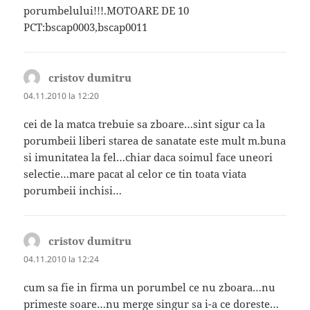
porumbelului!!!.MOTOARE DE 10
PCT:bscap0003,bscap0011
cristov dumitru
spune:
04.11.2010 la 12:20
cei de la matca trebuie sa zboare…sint sigur ca la
porumbeii liberi starea de sanatate este mult m.buna
si imunitatea la fel…chiar daca soimul face uneori
selectie…mare pacat al celor ce tin toata viata
porumbeii inchisi…
cristov dumitru
spune:
04.11.2010 la 12:24
cum sa fie in firma un porumbel ce nu zboara…nu
primeste soare…nu merge singur sa i-a ce doreste…