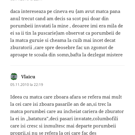
daca intereseaza pe cineva eu {am avut matca pana
anul trecut cand am decis sa scot pui doar din
porumbeii invatati la mine , deoaree imi era mila de
ei sa ii tin la puscarie}am observat ca porumbeii de
la matca guruie si cheama la cuib mai incet decat
zburatorii ,care spre deosebre fac un zgomot de
aproape te scoala din somn,bafta la dezlegat mistere
Vlaicu
spune:
05.11.2010 la 22:19
Ideea cu matca care zboara afara se refera mai mult
la cei care isi zboara pasarile an de an,si trec la
matca porumbei care au incheiat cariera de zburator
la ei in „batatura”,deci pasari invatate,columbofili
care isi cresc si inmultesc mai departe porumbeii
proprii,si nu se refera la cei care fac des