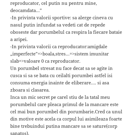
reproducator, cel putin nu pentru mine,
deocamdata…”
-In privinta valorii sportive: sa alerge cineva cu
nasul putin infundat sa vedeti cat de repede
oboseste dar porumbelul ca respira la fiecare bataie
a aripei.
-In privinta valorii ca reproducator:amigdale
„imperfecte”=>boala,stres…=>sistem imunitar
slab=>valoare 0 ca reproducator.
Un porumbel stresat nu face decat sa se agite in
cusca si sa se bata cu ceilalti porumbei astfel isi
consuma energia inainte de eliberare…. si asa
zboara si clasarea.
Inca un mic secret pe carel stiu de la tatal meu
porumbelul care pleaca primul de la mancare este
cel mai bun porumbel din porumbarie.Cred ca unul
din motive este acela ca corpul lui asimileaza foarte
bine trebuindui putina mancare sa se sature(corp
sanatos).