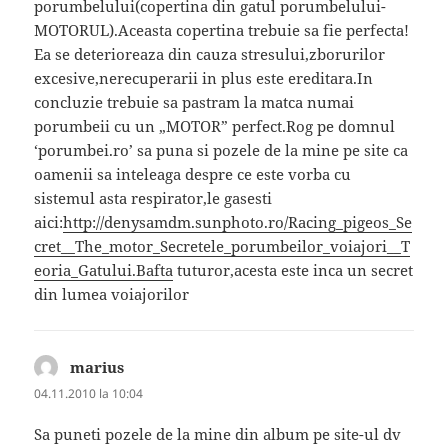
porumbelului(copertina din gatul porumbelului-
MOTORUL).Aceasta copertina trebuie sa fie perfecta!
Ea se deterioreaza din cauza stresului,zborurilor
excesive,nerecuperarii in plus este ereditara.In
concluzie trebuie sa pastram la matca numai
porumbeii cu un „MOTOR” perfect.Rog pe domnul
‘porumbei.ro’ sa puna si pozele de la mine pe site ca
oamenii sa inteleaga despre ce este vorba cu
sistemul asta respirator,le gasesti
aici:
http://denysamdm.sunphoto.ro/Racing_pigeos_Se
cret__The_motor_Secretele_porumbeilor_voiajori__T
eoria_Gatului.Bafta
tuturor,acesta este inca un secret
din lumea voiajorilor
marius
spune:
04.11.2010 la 10:04
Sa puneti pozele de la mine din album pe site-ul dv