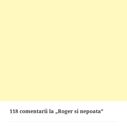
118 comentarii la „Roger si nepoata”