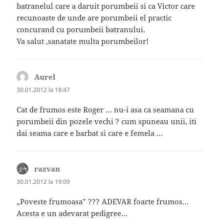
batranelul care a daruit porumbeii si ca Victor care
recunoaste de unde are porumbeii el practic
concurand cu porumbeii batranului.
Va salut ,sanatate multa porumbeilor!
Aurel
spune:
30.01.2012 la 18:47
Cat de frumos este Roger … nu-i asa ca seamana cu
porumbeii din pozele vechi ? cum spuneau unii, iti
dai seama care e barbat si care e femela …
razvan
spune:
30.01.2012 la 19:09
„Poveste frumoasa” ??? ADEVAR foarte frumos…
Acesta e un adevarat pedigree…