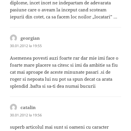
diplome, incet incet ne indepartam de adevarata
pasiune care o aveam la inceput cand scoteam
iepurii din cotet, ca sa facem loc noilor „locatari” …
georgian
spune:
30.01.2012 la 19:55
Asemenea povesti auzi foarte rar dar mie imi face o
foarte mare placere sa citesc si imi da ambitie sa fiu
cat mai aproape de aceste minunate pasari .si de
roger si nepoata lui nu pot sa spun decat ca arata
splendid .bafta si sa-ti dea numai bucurii
catalin
spune:
30.01.2012 la 19:56
superb articolul mai sunt si oameni cu caracter