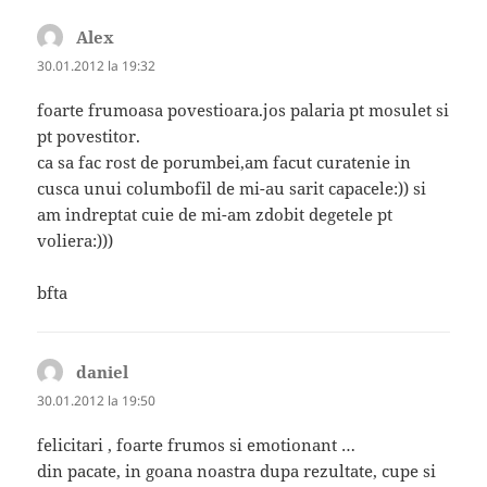
Alex
spune:
30.01.2012 la 19:32
foarte frumoasa povestioara.jos palaria pt mosulet si
pt povestitor.
ca sa fac rost de porumbei,am facut curatenie in
cusca unui columbofil de mi-au sarit capacele:)) si
am indreptat cuie de mi-am zdobit degetele pt
voliera:)))
bfta
daniel
spune:
30.01.2012 la 19:50
felicitari , foarte frumos si emotionant …
din pacate, in goana noastra dupa rezultate, cupe si