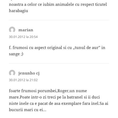
noastra a celor ce iubim animalele cu respect ticutel
harabagiu
marian
spune:
30.01.2012 la 20:54
f. frumosi cu aspect original si cu „tunul de aur” in
sange ;)
jenunho cj
spune:
30.01.2012 la 21:02
foarte frumosi porumbei,Roger,un nume
mare.Poate intr-o zi treci pe la batranel si ii duci
niste inele ca e pacat de asa exemplare fara inel.Sa ai
bucurii mari cu ei…