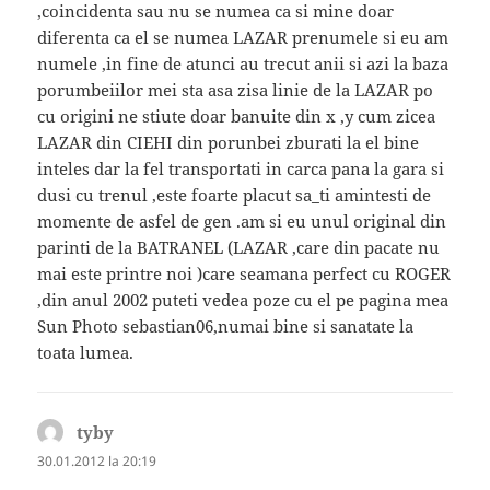
,coincidenta sau nu se numea ca si mine doar
diferenta ca el se numea LAZAR prenumele si eu am
numele ,in fine de atunci au trecut anii si azi la baza
porumbeiilor mei sta asa zisa linie de la LAZAR po
cu origini ne stiute doar banuite din x ,y cum zicea
LAZAR din CIEHI din porunbei zburati la el bine
inteles dar la fel transportati in carca pana la gara si
dusi cu trenul ,este foarte placut sa_ti amintesti de
momente de asfel de gen .am si eu unul original din
parinti de la BATRANEL (LAZAR ,care din pacate nu
mai este printre noi )care seamana perfect cu ROGER
,din anul 2002 puteti vedea poze cu el pe pagina mea
Sun Photo sebastian06,numai bine si sanatate la
toata lumea.
tyby
spune:
30.01.2012 la 20:19