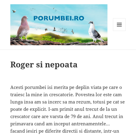
MENIU
ȘI
WIDGET-
Porumbei.ro
URI
Roger si nepoata
Acesti porumbei isi merita pe deplin viata pe care o
traiesc la mine in crescatorie. Povestea lor este cam
lunga insa am sa incerc sa ma rezum, totusi pe cat se
poate de explicit. I-am primit anul trecut de la un
crescator care are varsta de 79 de ani. Anul trecut in
primavara cand am inceput antrenamentele…
facand iesiri pe diferite directii si distante, intr-un