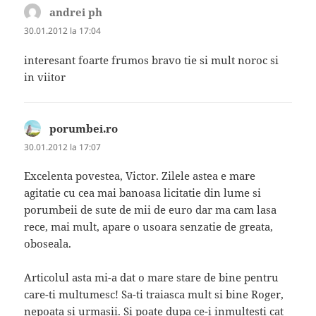
andrei ph
spune:
30.01.2012 la 17:04
interesant foarte frumos bravo tie si mult noroc si
in viitor
porumbei.ro
spune:
30.01.2012 la 17:07
Excelenta povestea, Victor. Zilele astea e mare
agitatie cu cea mai banoasa licitatie din lume si
porumbeii de sute de mii de euro dar ma cam lasa
rece, mai mult, apare o usoara senzatie de greata,
oboseala.
Articolul asta mi-a dat o mare stare de bine pentru
care-ti multumesc! Sa-ti traiasca mult si bine Roger,
nepoata si urmasii. Si poate dupa ce-i inmultesti cat