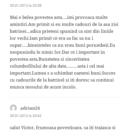
30.01.2012 la 20:38
Mai e belea povestea asta….imi provoaca multe
amintiri.Am primit si eu multe cadouri de la asa zisi
batrinei…adica prieteni spunind ca sint din liniile
lor vechi.Iam primit ce era sa fac sa nu i
supar…..bineinteles ca nu erau buni porumbeii.Eu
nespunindu le nimic lor.Dar ce i important in
povestea asta.Bunatatea si sinceritatea
columbofilului de alta data………asta i cel mai
important.Lumea s a schimbat oameni buni.Succes
cu cadourile de la batrinel si iti doresc sa continui
munca mosului de acum incolo.
adrian24
spune:
30.01.2012 la 20:42
salut Victor, frumoasa povestioara. sa iti traiasca si