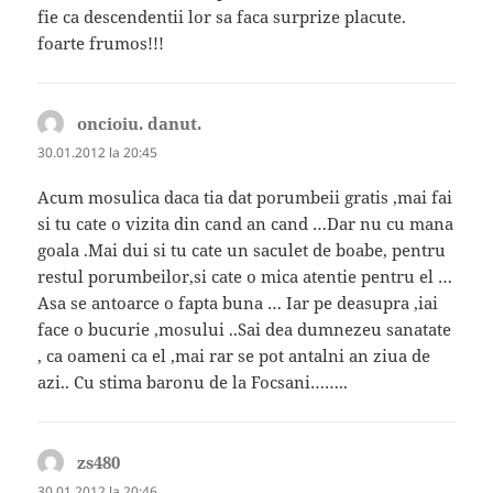
fie ca descendentii lor sa faca surprize placute.
foarte frumos!!!
oncioiu. danut.
spune:
30.01.2012 la 20:45
Acum mosulica daca tia dat porumbeii gratis ,mai fai
si tu cate o vizita din cand an cand …Dar nu cu mana
goala .Mai dui si tu cate un saculet de boabe, pentru
restul porumbeilor,si cate o mica atentie pentru el …
Asa se antoarce o fapta buna … Iar pe deasupra ,iai
face o bucurie ,mosului ..Sai dea dumnezeu sanatate
, ca oameni ca el ,mai rar se pot antalni an ziua de
azi.. Cu stima baronu de la Focsani……..
zs480
spune:
30.01.2012 la 20:46