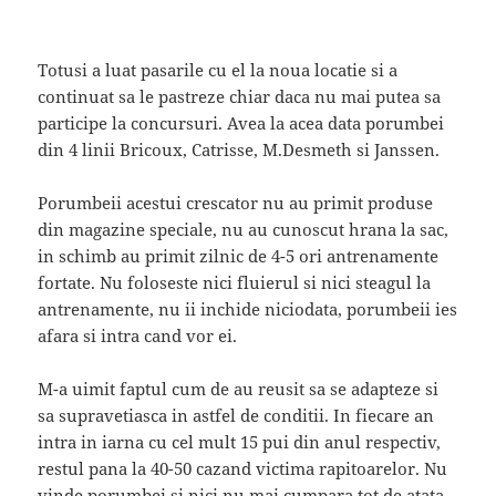
Totusi a luat pasarile cu el la noua locatie si a
continuat sa le pastreze chiar daca nu mai putea sa
participe la concursuri. Avea la acea data porumbei
din 4 linii Bricoux, Catrisse, M.Desmeth si Janssen.
Porumbeii acestui crescator nu au primit produse
din magazine speciale, nu au cunoscut hrana la sac,
in schimb au primit zilnic de 4-5 ori antrenamente
fortate. Nu foloseste nici fluierul si nici steagul la
antrenamente, nu ii inchide niciodata, porumbeii ies
afara si intra cand vor ei.
M-a uimit faptul cum de au reusit sa se adapteze si
sa supravetiasca in astfel de conditii. In fiecare an
intra in iarna cu cel mult 15 pui din anul respectiv,
restul pana la 40-50 cazand victima rapitoarelor. Nu
vinde porumbei si nici nu mai cumpara tot de atata