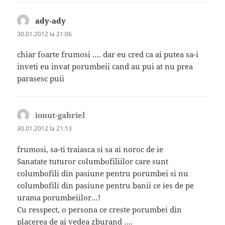
ady-ady
spune:
30.01.2012 la 21:06
chiar foarte frumosi …. dar eu cred ca ai putea sa-i
inveti eu invat porumbeii cand au pui at nu prea
parasesc puii
ionut-gabriel
spune:
30.01.2012 la 21:13
frumosi, sa-ti traiasca si sa ai noroc de ie
Sanatate tuturor columbofiliilor care sunt
columbofili din pasiune pentru porumbei si nu
columbofili din pasiune pentru banii ce ies de pe
urama porumbeiilor…!
Cu resspect, o persona ce creste porumbei din
placerea de ai vedea zburand ….