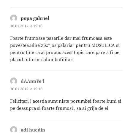
popa gabriel
spune:
30.01.2012 la 19:10
Foarte frumoase pasarile dar mai frumoasa este
povestea.Bine zis:”Jos palaria” pentru MOSULICA si
pentru tine ca ai propus acest topic care pare a fi pe
placul tuturor columbofililor.
dAAnnYe'l
spune:
30.01.2012 la 19:16
Felicitari ! acestia sunt niste porumbei foarte buni si
pe deasupra si foarte frumosi , sa ai grija de ei
adi huedin
spune: