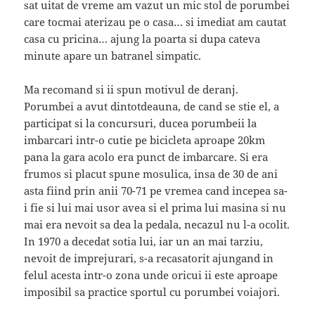
sat uitat de vreme am vazut un mic stol de porumbei
care tocmai aterizau pe o casa… si imediat am cautat
casa cu pricina… ajung la poarta si dupa cateva
minute apare un batranel simpatic.
Ma recomand si ii spun motivul de deranj.
Porumbei a avut dintotdeauna, de cand se stie el, a
participat si la concursuri, ducea porumbeii la
imbarcari intr-o cutie pe bicicleta aproape 20km
pana la gara acolo era punct de imbarcare. Si era
frumos si placut spune mosulica, insa de 30 de ani
asta fiind prin anii 70-71 pe vremea cand incepea sa-
i fie si lui mai usor avea si el prima lui masina si nu
mai era nevoit sa dea la pedala, necazul nu l-a ocolit.
In 1970 a decedat sotia lui, iar un an mai tarziu,
nevoit de imprejurari, s-a recasatorit ajungand in
felul acesta intr-o zona unde oricui ii este aproape
imposibil sa practice sportul cu porumbei voiajori.