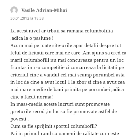
Vasile Adrian-Mihai
spune:
30.01.2012 la 18:38
La acest nivel ar trbuii sa ramana columbofilia
,adica la o pasiune !
Acum mai pe toate site-urile apar detalii despre tot
felul de licitatii care mai de care .Am ajuns sa cred ca
marii columbofili nu mai concureaza pentru un loc
fruntas intr-o competitie ci concureaza la licitatii pe
criteriul cine a vandut cel mai scump porumbel asta
in loc de cine a avut locul 1 la zbor si cine a avut cea
mai mare medie de bani primita pe porumbei ,adica
cine a facut norma!
In mass-media aceste lucruri sunt promovate
,preturile recod ,in loc sa fie promovate astfel de
povesti .
Cum sa fie sprijinit sportul columbofil?
Pai in primul rand cu oameni de calitate cum este