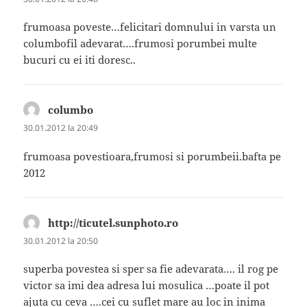
frumoasa poveste…felicitari domnului in varsta un
columbofil adevarat….frumosi porumbei multe
bucuri cu ei iti doresc..
columbo
spune:
30.01.2012 la 20:49
frumoasa povestioara,frumosi si porumbeii.bafta pe
2012
http://ticutel.sunphoto.ro
spune:
30.01.2012 la 20:50
superba povestea si sper sa fie adevarata…. il rog pe
victor sa imi dea adresa lui mosulica …poate il pot
ajuta cu ceva ….cei cu suflet mare au loc in inima