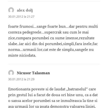
alex dolj
spune:
30.01.2012 la 21:27
foarte frumosi…sange foarte bun…dar pentru multi
conteza pedegreele…supercrak sau cum le mai
zice,cumpara porumbei cu sume imense,rezultate
slabe..iar aici din doi porumbei,simpli,fara inele,fac
norma…urmasii lor,cat este de simplu,sangele nu
minte niciodata.
Nicusor Talasman
spune:
30.01.2012 la 21:29
Emotionanta poveste si de laudat „batranelul” care
prin gestul lui a facut de doua ori bine unu, ca a dat
o sansa acelor porumbei sa se inmulteasca la tine si
asa urmasii lor sa poata demonstra valoarea liniei,