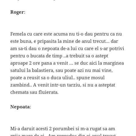
Roger
:
Femela cu care este acuma nu ti-o dau pentru ca nu
este buna, e pripasita la mine de anul trecut… dar
am sa-ti dau o nepoata de-a lui cu care el s-ar potrivi
pentru o bucata de timp ..a trebuit sa o astept
aproape 2 ore pana a venit … se duc aici la marginea
satului la balastiera, sau poate azi nu mai vine,
poate a reusit sa o duca uliul.. spune mosul
zambind.. A venit intr-un tarziu, si nu a asteptat
chemata sau fluierata.
Nepoata
:
Mi-a daruit acesti 2 porumbei si m-a rugat sa am
grija mare de ei.. Am reprodus din ei anul trecut