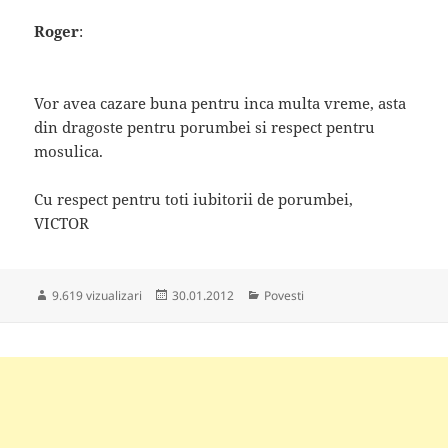
Roger
:
Vor avea cazare buna pentru inca multa vreme, asta
din dragoste pentru porumbei si respect pentru
mosulica.
Cu respect pentru toti iubitorii de porumbei,
VICTOR
Publicat
Categorii
9.619 vizualizari
30.01.2012
Povesti
pe