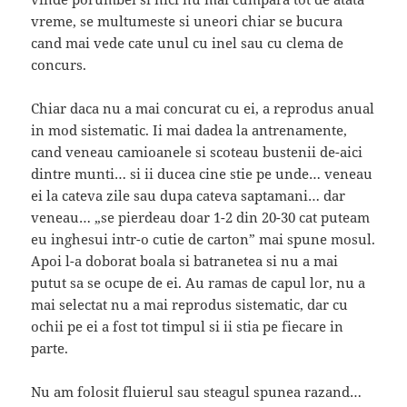
vreme, se multumeste si uneori chiar se bucura
cand mai vede cate unul cu inel sau cu clema de
concurs.
Chiar daca nu a mai concurat cu ei, a reprodus anual
in mod sistematic. Ii mai dadea la antrenamente,
cand veneau camioanele si scoteau bustenii de-aici
dintre munti… si ii ducea cine stie pe unde… veneau
ei la cateva zile sau dupa cateva saptamani… dar
veneau… „se pierdeau doar 1-2 din 20-30 cat puteam
eu inghesui intr-o cutie de carton” mai spune mosul.
Apoi l-a doborat boala si batranetea si nu a mai
putut sa se ocupe de ei. Au ramas de capul lor, nu a
mai selectat nu a mai reprodus sistematic, dar cu
ochii pe ei a fost tot timpul si ii stia pe fiecare in
parte.
Nu am folosit fluierul sau steagul spunea razand…