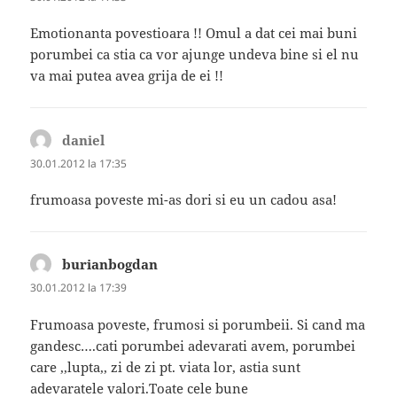
Emotionanta povestioara !! Omul a dat cei mai buni
porumbei ca stia ca vor ajunge undeva bine si el nu
va mai putea avea grija de ei !!
daniel
spune:
30.01.2012 la 17:35
frumoasa poveste mi-as dori si eu un cadou asa!
burianbogdan
spune:
30.01.2012 la 17:39
Frumoasa poveste, frumosi si porumbeii. Si cand ma
gandesc….cati porumbei adevarati avem, porumbei
care ,,lupta,, zi de zi pt. viata lor, astia sunt
adevaratele valori.Toate cele bune