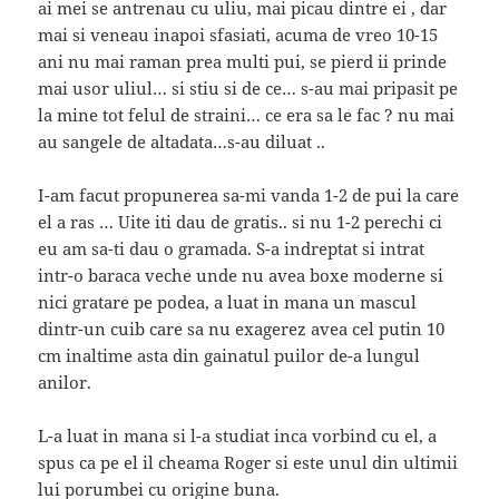
ai mei se antrenau cu uliu, mai picau dintre ei , dar
mai si veneau inapoi sfasiati, acuma de vreo 10-15
ani nu mai raman prea multi pui, se pierd ii prinde
mai usor uliul… si stiu si de ce… s-au mai pripasit pe
la mine tot felul de straini… ce era sa le fac ? nu mai
au sangele de altadata…s-au diluat ..
I-am facut propunerea sa-mi vanda 1-2 de pui la care
el a ras … Uite iti dau de gratis.. si nu 1-2 perechi ci
eu am sa-ti dau o gramada. S-a indreptat si intrat
intr-o baraca veche unde nu avea boxe moderne si
nici gratare pe podea, a luat in mana un mascul
dintr-un cuib care sa nu exagerez avea cel putin 10
cm inaltime asta din gainatul puilor de-a lungul
anilor.
L-a luat in mana si l-a studiat inca vorbind cu el, a
spus ca pe el il cheama Roger si este unul din ultimii
lui porumbei cu origine buna.