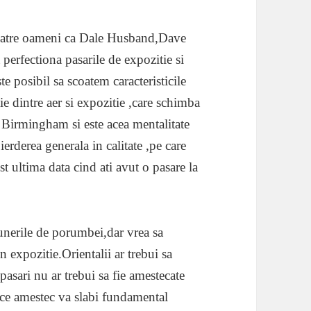
catre oameni ca Dale Husband,Dave
erfectiona pasarile de expozitie si
ste posibil sa scoatem caracteristicile
ie dintre aer si expozitie ,care schimba
e Birmingham si este acea mentalitate
erderea generala in calitate ,pe care
st ultima data cind ati avut o pasare la
xpunerile de porumbei,dar vrea sa
n expozitie.Orientalii ar trebui sa
pasari nu ar trebui sa fie amestecate
rice amestec va slabi fundamental