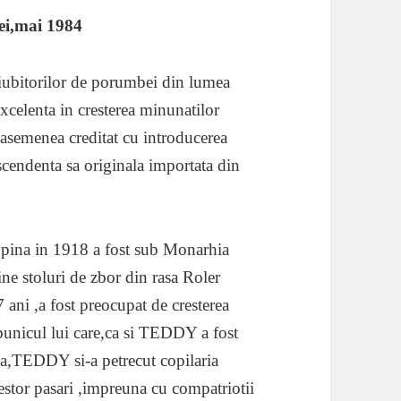
ei,mai 1984
ubitorilor de porumbei din lumea
excelenta in cresterea minunatilor
asemenea creditat cu introducerea
escendenta sa originala importata din
 pina in 1918 a fost sub Monarhia
ne stoluri de zbor din rasa Roler
7 ani ,a fost preocupat de cresterea
 bunicul lui care,ca si TEDDY a fost
ca,TEDDY si-a petrecut copilaria
acestor pasari ,impreuna cu compatriotii