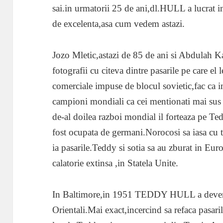
sai.in urmatorii 25 de ani,dl.HULL a lucrat 
de excelenta,asa cum vedem astazi.
Jozo Mletic,astazi de 85 de ani si Abdulah Ka
fotografii cu citeva dintre pasarile pe care el l
comerciale impuse de blocul sovietic,fac ca im
campioni mondiali ca cei mentionati mai sus 
de-al doilea razboi mondial il forteaza pe Te
fost ocupata de germani.Norocosi sa iasa cu to
ia pasarile.Teddy si sotia sa au zburat in Eur
calatorie extinsa ,in Statela Unite.
In Baltimore,in 1951 TEDDY HULL a devenit
Orientali.Mai exact,incercind sa refaca pasari