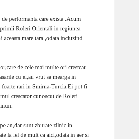
i de performanta care exista .Acum
primii Roleri Orientali in regiunea
 aceasta mare tara ,odata incluzind
or,care de cele mai multe ori cresteau
sarile cu ei,au vrut sa mearga in
 foarte rari in Smirna-Turcia.Ei pot fi
imul crescator cunoscut de Roleri
binun.
e an,dar sunt zburate zilnic in
te la fel de mult ca aici,odata in aer si