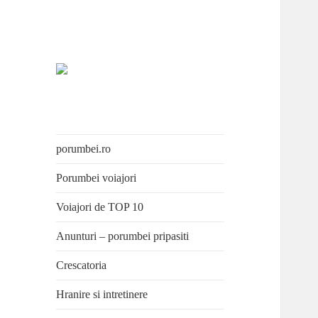
Porumbei.ro
Enciclopedia porumbelului
porumbei.ro
Porumbei voiajori
Voiajori de TOP 10
Anunturi – porumbei pripasiti
Crescatoria
Hranire si intretinere