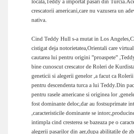
locala,Teddy a importat pasari din Turcia.Acest
crescatorii americani,care nu vazusera un ade
nativa.
Cind Teddy Hull s-a mutat in Los Angeles,Cal
cistigat deja notorietatea,Orientali care virtu
cautarea lui pentru origini ”proaspete” ,Tedd
bine cunoscut crescator de Roleri de Kurdista
geneticii si alegerii genelor ,a facut ca Rolerii
pentru descendenta turca a lui Teddy.Din pac
pentru rasele americane si originea lor ,genel
fost dominante deloc,dar au fostsuprimate i
,caracteristicile dominante se intorc,producin
intimpla cind cresterea se bazeaza pe o caract
alegerii pasarilor din aer,dupa abilitatile de z