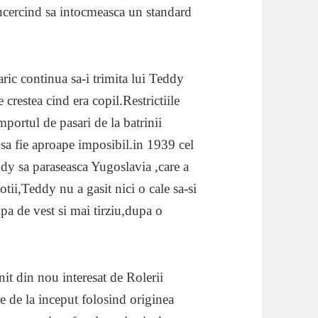
incercind sa intocmeasca un standard
ric continua sa-i trimita lui Teddy
e crestea cind era copil.Restrictiile
portul de pasari de la batrinii
sa fie aproape imposibil.in 1939 cel
ddy sa paraseasca Yugoslavia ,care a
tii,Teddy nu a gasit nici o cale sa-si
opa de vest si mai tirziu,dupa o
 din nou interesat de Rolerii
le de la inceput folosind originea