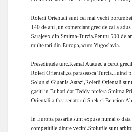
Rolerii Orientali sunt cei mai vechi porumbe
140 de ani ,un comerciant grec de cai a adus 
Sarajevo,din Smirna-Turcia.Pentru 500 de ani
multe tari din Europa,acum Yugoslavia.
Presedintele turc,Kemal Atatuec a cerut grecil
Roleri Orientali,sa paraseasca Turcia.Luind pa
Solun si Gjuanis.Astazi,Rolerii Orientali sunt
gasiti in Buhari,dar Teddy prefera Smirna.Pr
Orientali a fost senatorul Snek si Bencion A
In Europa pasarile sunt expuse numai o data p
competitiile dintre vecini.Stolurile sunt arbitra