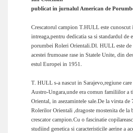
publicat in jurnalul American de Porumb
Crescatorul campion T.HULL este cunoscut i
intreaga,pentru dedicatia sa si standardul de 
porumbei Roleri Orientali.Dl. HULL este de 
acestei frumoase rase in Statele Unite, din d
estul Europei in 1951.
T. HULL s-a nascut in Sarajevo,regiune care
Austro-Ungara,unde era comun familiilor a ti
Oriental, in asezamintele sale.De la virsta de 
Rolerilor Orientali ,dragoste mostenita de la
crescator campion.Cu o fascinatie copilareas
studiind genetica si caracteristicile aerine a 