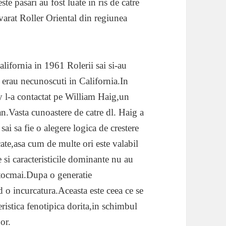
e pasari au fost luate in ris de catre
varat Roller Oriental din regiunea
ifornia in 1961 Rolerii sai si-au
al erau necunoscuti in California.In
y l-a contactat pe William Haig,un
n.Vasta cunoastere de catre dl. Haig a
 sai sa fie o alegere logica de crestere
ate,asa cum de multe ori este valabil
e si caracteristicile dominante nu au
ntocmai.Dupa o generatie
d o incurcatura.Aceasta este ceea ce se
eristica fenotipica dorita,in schimbul
bor.