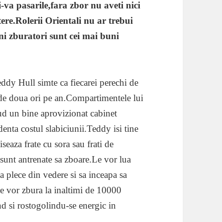
-va pasarile,fara zbor nu aveti nici
stere.Rolerii Orientali nu ar trebui
uni zburatori sunt cei mai buni
eddy Hull simte ca fiecarei perechi de
a de doua ori pe an.Compartimentele lui
lud un bine aprovizionat cabinet
enta costul slabiciunii.Teddy isi tine
iseaza frate cu sora sau frati de
,sunt antrenate sa zboare.Le vor lua
sa plece din vedere si sa inceapa sa
le vor zbura la inaltimi de 10000
nd si rostogolindu-se energic in