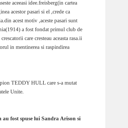
este aceeasi idee.freisberg(in cartea
nea acestor pasari si el ,crede ca
cia.din acest motiv ,aceste pasari sunt
nia(1914) a fost fondat primul club de
 crescatorii care cresteau aceasta rasa.ii
orul in mentinerea si raspindirea
 campion TEDDY HULL care s-a mutat
ele Unite.
u fost spuse lui Sandra Arison si