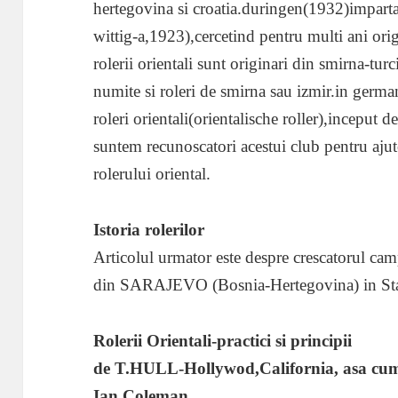
hertegovina si croatia.duringen(1932)impartas
wittig-a,1923),cercetind pentru multi ani origi
rolerii orientali sunt originari din smirna-tur
numite si roleri de smirna sau izmir.in germa
roleri orientali(orientalische roller),inceput de
suntem recunoscatori acestui club pentru ajut
rolerului oriental.
Istoria rolerilor
Articolul urmator este despre crescatorul
din SARAJEVO (Bosnia-Hertegovina) in Stat
Rolerii Orientali-practici si principii
de T.HULL-Hollywod,California, asa cum a
Ian Coleman