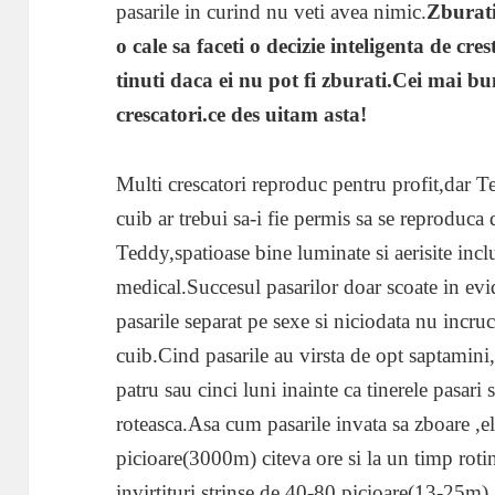
pasarile in curind nu veti avea nimic.
Zburati
o cale sa faceti o decizie inteligenta de cre
tinuti daca ei nu pot fi zburati.Cei mai b
crescatori.ce des uitam asta!
Multi crescatori reproduc pentru profit,dar T
cuib ar trebui sa-i fie permis sa se reproduc
Teddy,spatioase bine luminate si aerisite inc
medical.Succesul pasarilor doar scoate in evid
pasarile separat pe sexe si niciodata nu incruc
cuib.Cind pasarile au virsta de opt saptamini
patru sau cinci luni inainte ca tinerele pasari 
roteasca.Asa cum pasarile invata sa zboare ,e
picioare(3000m) citeva ore si la un timp roti
invirtituri strinse de 40-80 picioare(13-25m).