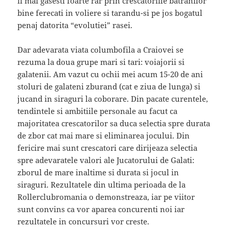
ii mai gasesti foarte rar prin crescatoriile batranilor
bine ferecati in voliere si tarandu-si pe jos bogatul
penaj datorita “evolutiei” rasei.
Dar adevarata viata columbofila a Craiovei se
rezuma la doua grupe mari si tari: voiajorii si
galatenii. Am vazut cu ochii mei acum 15-20 de ani
stoluri de galateni zburand (cat e ziua de lunga) si
jucand in siraguri la coborare. Din pacate curentele,
tendintele si ambitiile personale au facut ca
majoritatea crescatorilor sa duca selectia spre durata
de zbor cat mai mare si eliminarea jocului. Din
fericire mai sunt crescatori care dirijeaza selectia
spre adevaratele valori ale Jucatorului de Galati:
zborul de mare inaltime si durata si jocul in
siraguri. Rezultatele din ultima perioada de la
Rollerclubromania o demonstreaza, iar pe viitor
sunt convins ca vor aparea concurenti noi iar
rezultatele in concursuri vor creste.