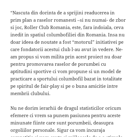
“Nascuta din dorinta de a sprijini readucerea in
prim plan a raselor romanesti –si nu numai- de zbor
si joc, Roller Club Romania, este, fara indoiala, ceva
inedit in spatiul columbofiliei din Romania. Insa nu
doar ideea de noutate a fost “motorul” initiativei pe
care fondatorii acestui club l-au avut in vedere. Ne-
am propus si vom milita prin acest proiect nu doar
pentru promovarea raselor de porumbei cu
aptitudini sportive ci vom propune si un model de
practicare a sportului columbofil bazat in totalitate
pe spiritul de fair-play si pe o buna amicitie intre
membrii clubului.
Nu ne dorim ierarhii de dragul statisticilor oricum
efemere ci vrem sa punem pasiunea pentru aceste
minunate fiinte care sunt porumbeii, deasupra
orgoliilor personale. Sigur ca vom incuraja