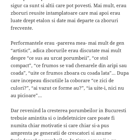
sigur ca sunt si altii care pot povesti. Mai mult, erau
zboruri reusite intamplatoare care mai apoi erau
luate drept etalon si date mai departe ca zboruri
frecvente.
Performantele erau -parerea mea- mai mult de gen
“artistic”, adica zborurile erau discutate mai mult
despre “ce sus au urcat porumbeii”, “ce stol
compact”, “ce frumos se vad chenarele din aripi sau
coada”, “uite ce frumos zboara cu coada lata”… Dupa
care incepeau discutiile la coborare “ce zici de
culori?”, “ai vazut ce forme au?”, “ia uite-i, nici nu
au picioare”…
Dar revenind la cresterea porumbeilor in Bucuresti
trebuie amintita si o indeletnicire care poate fi
numita chiar motivatie si care chiar si-a pus
amprenta pe generatii de crescatori si anume