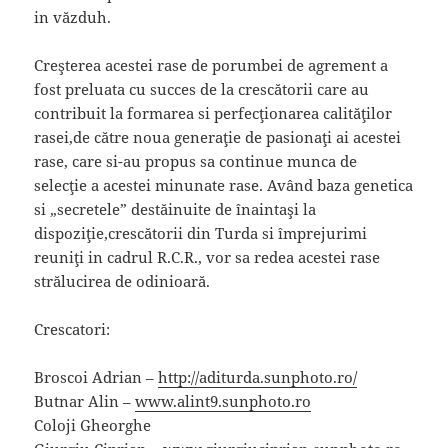
in văzduh.
Creşterea acestei rase de porumbei de agrement a
fost preluata cu succes de la crescătorii care au
contribuit la formarea si perfecţionarea calităţilor
rasei,de către noua generaţie de pasionaţi ai acestei
rase, care si-au propus sa continue munca de
selecţie a acestei minunate rase. Având baza genetica
si „secretele” destăinuite de înaintaşi la
dispoziţie,crescătorii din Turda si împrejurimi
reuniţi in cadrul R.C.R., vor sa redea acestei rase
strălucirea de odinioară.
Crescatori:
Broscoi Adrian –
http://aditurda.sunphoto.ro/
Butnar Alin –
www.alint9.sunphoto.ro
Coloji Gheorghe