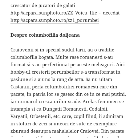
crescator de Jucatori de galati
http://acpara.sunphoto.ro/ZZ_Voicu_Ilie_-_decedat
http://acpara.sunphoto.ro/zz1_porumbei
Despre columbofilia doljeana
Craiovenii si in special sudul tarii, au o traditie
columbofila bogata. Multe rase romanesti s-au
format si s-au perfectionat pe aceste meleaguri. Aici
hobby-ul cresterii porumbeilor s-a transformat in
pasiune si a ajuns la rang de arta. Sa nu uitam
Castaniii, perla columbofiliei romanesti care din
pacate, in patria lor se gasesc din ce in ce mai putini,
iar numarul crescatorilor scade. Acelas fenomen se
intampla si cu Dungatii Romanesti, Codalbii,
Vargatii, Orbetenii, etc. care, copil fiind, ii admiram
in stoluri de zeci si uneori de sute de exemplare
zburand deasupra mahalalelor Craiovei. Din pacate