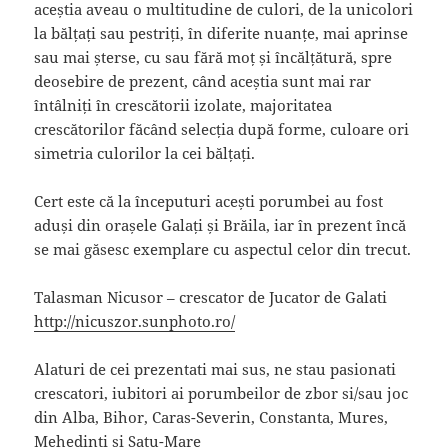
aceștia aveau o multitudine de culori, de la unicolori
la bălțați sau pestriți, în diferite nuanțe, mai aprinse
sau mai șterse, cu sau fără moț și încălțătură, spre
deosebire de prezent, când aceștia sunt mai rar
întâlniți în crescătorii izolate, majoritatea
crescătorilor făcând selecția după forme, culoare ori
simetria culorilor la cei bălțați.
Cert este că la începuturi acești porumbei au fost
aduși din orașele Galați și Brăila, iar în prezent încă
se mai găsesc exemplare cu aspectul celor din trecut.
Talasman Nicusor – crescator de Jucator de Galati
http://nicuszor.sunphoto.ro/
Alaturi de cei prezentati mai sus, ne stau pasionati
crescatori, iubitori ai porumbeilor de zbor si/sau joc
din Alba, Bihor, Caras-Severin, Constanta, Mures,
Mehedinti si Satu-Mare