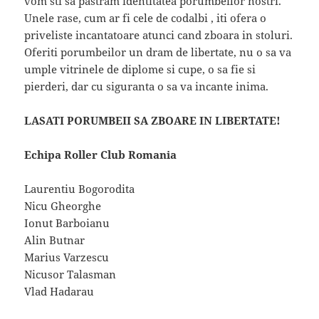
vom sti sa pastram identitatea porumbeilor nostri.
Unele rase, cum ar fi cele de codalbi , iti ofera o
priveliste incantatoare atunci cand zboara in stoluri.
Oferiti porumbeilor un dram de libertate, nu o sa va
umple vitrinele de diplome si cupe, o sa fie si
pierderi, dar cu siguranta o sa va incante inima.
LASATI PORUMBEII SA ZBOARE IN LIBERTATE!
Echipa Roller Club Romania
Laurentiu Bogorodita
Nicu Gheorghe
Ionut Barboianu
Alin Butnar
Marius Varzescu
Nicusor Talasman
Vlad Hadarau