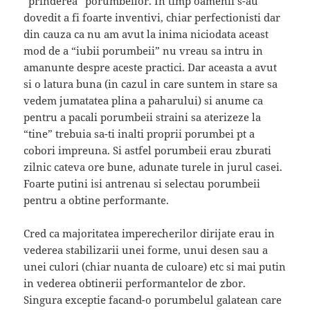
“prinderea” porumbeilor. In timp oamenii s-au
dovedit a fi foarte inventivi, chiar perfectionisti dar
din cauza ca nu am avut la inima niciodata aceast
mod de a “iubii porumbeii” nu vreau sa intru in
amanunte despre aceste practici. Dar aceasta a avut
si o latura buna (in cazul in care suntem in stare sa
vedem jumatatea plina a paharului) si anume ca
pentru a pacali porumbeii straini sa aterizeze la
“tine” trebuia sa-ti inalti proprii porumbei pt a
cobori impreuna. Si astfel porumbeii erau zburati
zilnic cateva ore bune, adunate turele in jurul casei.
Foarte putini isi antrenau si selectau porumbeii
pentru a obtine performante.
Cred ca majoritatea imperecherilor dirijate erau in
vederea stabilizarii unei forme, unui desen sau a
unei culori (chiar nuanta de culoare) etc si mai putin
in vederea obtinerii performantelor de zbor.
Singura exceptie facand-o porumbelul galatean care