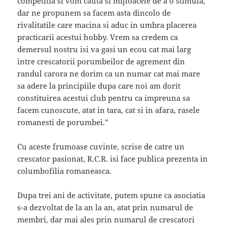
competitia si vom cauta si mijloacele de a o stimula,
dar ne propunem sa facem asta dincolo de
rivalitatile care macina si aduc in umbra placerea
practicarii acestui hobby. Vrem sa credem ca
demersul nostru isi va gasi un ecou cat mai larg
intre crescatorii porumbeilor de agrement din
randul carora ne dorim ca un numar cat mai mare
sa adere la principiile dupa care noi am dorit
constituirea acestui club pentru ca impreuna sa
facem cunoscute, atat in tara, cat si in afara, rasele
romanesti de porumbei.”
Cu aceste frumoase cuvinte, scrise de catre un
crescator pasionat, R.C.R. isi face publica prezenta in
columbofilia romaneasca.
Dupa trei ani de activitate, putem spune ca asociatia
s-a dezvoltat de la an la an, atat prin numarul de
membri, dar mai ales prin numarul de crescatori