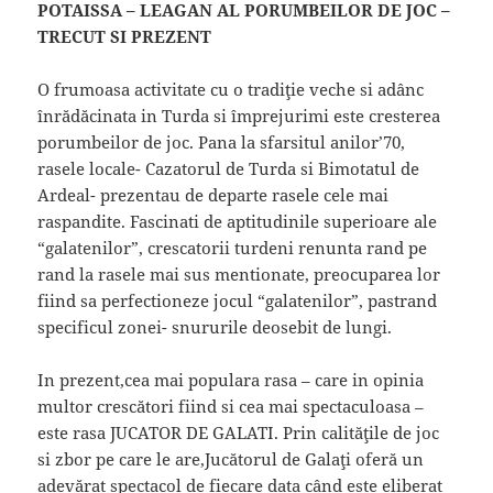
POTAISSA – LEAGAN AL PORUMBEILOR DE JOC –
TRECUT SI PREZENT
O frumoasa activitate cu o tradiţie veche si adânc
înrădăcinata in Turda si împrejurimi este cresterea
porumbeilor de joc. Pana la sfarsitul anilor’70,
rasele locale- Cazatorul de Turda si Bimotatul de
Ardeal- prezentau de departe rasele cele mai
raspandite. Fascinati de aptitudinile superioare ale
“galatenilor”, crescatorii turdeni renunta rand pe
rand la rasele mai sus mentionate, preocuparea lor
fiind sa perfectioneze jocul “galatenilor”, pastrand
specificul zonei- snururile deosebit de lungi.
In prezent,cea mai populara rasa – care in opinia
multor crescători fiind si cea mai spectaculoasa –
este rasa JUCATOR DE GALATI. Prin calităţile de joc
si zbor pe care le are,Jucătorul de Galaţi oferă un
adevărat spectacol de fiecare data când este eliberat