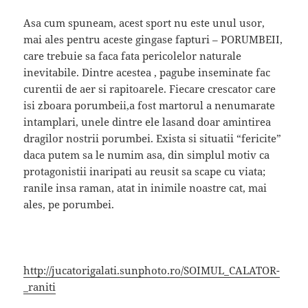
Asa cum spuneam, acest sport nu este unul usor,
mai ales pentru aceste gingase fapturi – PORUMBEII,
care trebuie sa faca fata pericolelor naturale
inevitabile. Dintre acestea , pagube inseminate fac
curentii de aer si rapitoarele. Fiecare crescator care
isi zboara porumbeii,a fost martorul a nenumarate
intamplari, unele dintre ele lasand doar amintirea
dragilor nostrii porumbei. Exista si situatii “fericite”
daca putem sa le numim asa, din simplul motiv ca
protagonistii inaripati au reusit sa scape cu viata;
ranile insa raman, atat in inimile noastre cat, mai
ales, pe porumbei.
http://jucatorigalati.sunphoto.ro/SOIMUL_CALATOR-
_raniti