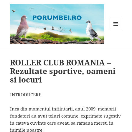
MENIU
ȘI
WIDGET-
Porumbei.ro
URI
ROLLER CLUB ROMANIA –
Rezultate sportive, oameni
si locuri
INTRODUCERE
Inca din momentul infiintarii, anul 2009, membrii
fondatori au avut teluri comune, exprimate sugestiv
in cateva cuvinte care aveau sa ramana mereu in
inimile noastre: