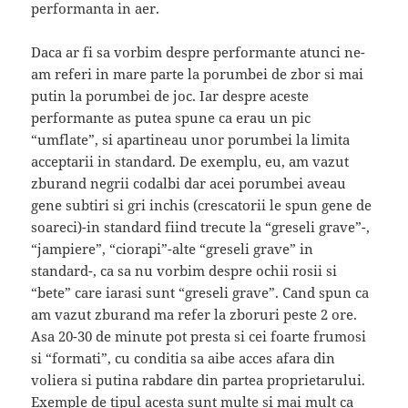
performanta in aer.
Daca ar fi sa vorbim despre performante atunci ne-
am referi in mare parte la porumbei de zbor si mai
putin la porumbei de joc. Iar despre aceste
performante as putea spune ca erau un pic
“umflate”, si apartineau unor porumbei la limita
acceptarii in standard. De exemplu, eu, am vazut
zburand negrii codalbi dar acei porumbei aveau
gene subtiri si gri inchis (crescatorii le spun gene de
soareci)-in standard fiind trecute la “greseli grave”-,
“jampiere”, “ciorapi”-alte “greseli grave” in
standard-, ca sa nu vorbim despre ochii rosii si
“bete” care iarasi sunt “greseli grave”. Cand spun ca
am vazut zburand ma refer la zboruri peste 2 ore.
Asa 20-30 de minute pot presta si cei foarte frumosi
si “formati”, cu conditia sa aibe acces afara din
voliera si putina rabdare din partea proprietarului.
Exemple de tipul acesta sunt multe si mai mult ca