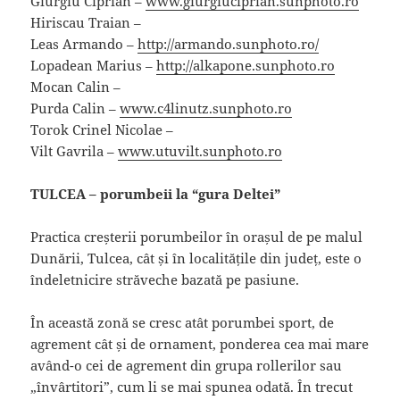
Giurgiu Ciprian –
www.giurgiuciprian.sunphoto.ro
Hiriscau Traian –
Leas Armando –
http://armando.sunphoto.ro/
Lopadean Marius –
http://alkapone.sunphoto.ro
Mocan Calin –
Purda Calin –
www.c4linutz.sunphoto.ro
Torok Crinel Nicolae –
Vilt Gavrila –
www.utuvilt.sunphoto.ro
TULCEA – porumbeii la “gura Deltei”
Practica creșterii porumbeilor în orașul de pe malul
Dunării, Tulcea, cât și în localitățile din județ, este o
îndeletnicire străveche bazată pe pasiune.
În această zonă se cresc atât porumbei sport, de
agrement cât și de ornament, ponderea cea mai mare
având-o cei de agrement din grupa rollerilor sau
„învârtitori”, cum li se mai spunea odată. În trecut