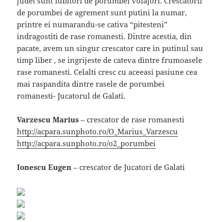
judet sunt iubitori de porumbei voiajori. Crescatorii
de porumbei de agrement sunt putini la numar,
printre ei numarandu-se cativa “pitesteni”
indragostiti de rase romanesti. Dintre acestia, din
pacate, avem un singur crescator care in putinul sau
timp liber , se ingrijeste de cateva dintre frumoasele
rase romanesti. Celalti cresc cu aceeasi pasiune cea
mai raspandita dintre rasele de porumbei
romanesti- Jucatorul de Galati.
Varzescu Marius
– crescator de rase romanesti
http://acpara.sunphoto.ro/O_Marius_Varzescu
http://acpara.sunphoto.ro/o2_porumbei
Ionescu Eugen
– crescator de Jucatori de Galati