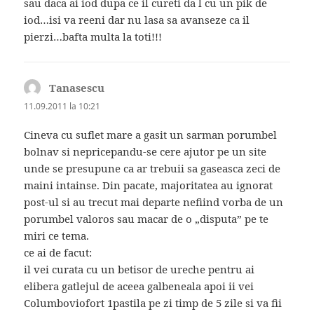
sau daca ai iod dupa ce il cureti da l cu un pik de
iod…isi va reeni dar nu lasa sa avanseze ca il
pierzi…bafta multa la toti!!!
Tanasescu
spune:
11.09.2011 la 10:21
Cineva cu suflet mare a gasit un sarman porumbel
bolnav si nepricepandu-se cere ajutor pe un site
unde se presupune ca ar trebuii sa gaseasca zeci de
maini intainse. Din pacate, majoritatea au ignorat
post-ul si au trecut mai departe nefiind vorba de un
porumbel valoros sau macar de o „disputa” pe te
miri ce tema.
ce ai de facut:
il vei curata cu un betisor de ureche pentru ai
elibera gatlejul de aceea galbeneala apoi ii vei
Columboviofort 1pastila pe zi timp de 5 zile si va fii