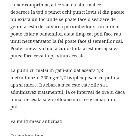
cu aer comprimat, alice sau eu stiu mai ce…
deoarece la toti e punct ochi punct lovit si din pacate
nu exista un loc unde se poate face o sesizare de
genul acesta de salvarea porumbeilor si nu numai
poate chiar a oamenilor, atata timp cat poti face rau
unui necuvantator la fel poate face si semenilor sai.
Poate cineva va lua la cunostinta acest mesaj si va
putea face ceva in privinta aceasta.
La puiul cu malai in gat i-am dat aseara 1/8
metrodinazol 250mg + 1/2 bviplex pisate cu putina
apa si miere. Intebarea mea este cate zile sa-i
administrez tratamentul, la ce interval de ore si daca
ii mai necesita si enrofloxacina si ce gramaj fiind
pui.
Va multumesc anticipat!
Cu multa stima,