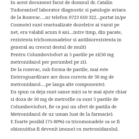
In acest document facut de domnul dr. Catalin
Tudoran(sef laborator diagnostic si patologie aviara
de la Romvac….nr telefon 0723 610 322…portat in/pe
Cosmote) sunt reactualizate dozele(ce ai vazut pe
net, era valabil acum 8 ani…intre timp, din pacate,
rezistenta trichomonadelor si antibiorezistenta in
general au crescut destul de mult)
Pentru Columboviofort ai 5 pastile pe zi(50 mg
metronidazol per porumbel pe zi).
De la romvac, sub forma de pastile, mai este
Enteroguard(care are doza corecta de 50 mg de
metronidazol….pe langa alte componente).
Eu spun ca deja sunt sanse mici sa te mai ajute chiar
si doza de 50 mg de metro(fie ca sunt 5 pastile de
Columboviofort, fie ca pui un sfert de pastila de
Metronidazol de uz uman luat de la farmacie).
E foarte posibil (75-80%) ca tricomonadele sa se fi
obisnuit(sa fi devenit imune) cu metronidazolul.