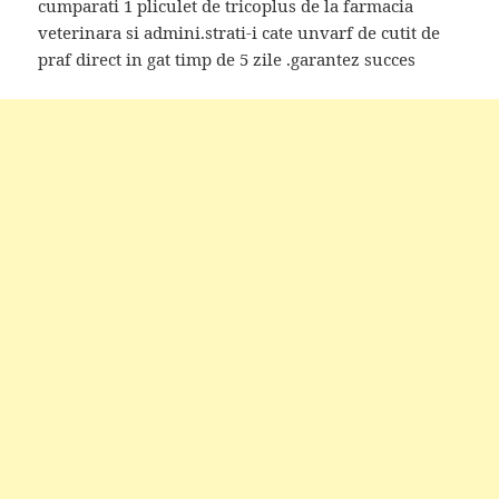
cumparati 1 pliculet de tricoplus de la farmacia
veterinara si admini.strati-i cate unvarf de cutit de
praf direct in gat timp de 5 zile .garantez succes