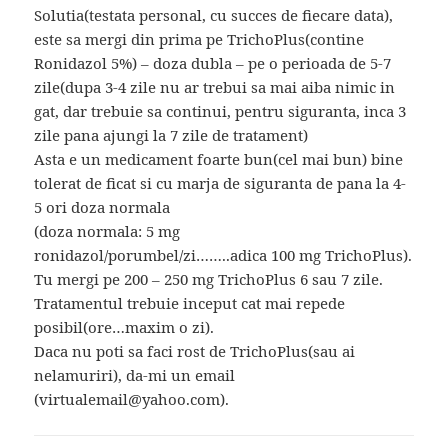
Solutia(testata personal, cu succes de fiecare data),
este sa mergi din prima pe TrichoPlus(contine
Ronidazol 5%) – doza dubla – pe o perioada de 5-7
zile(dupa 3-4 zile nu ar trebui sa mai aiba nimic in
gat, dar trebuie sa continui, pentru siguranta, inca 3
zile pana ajungi la 7 zile de tratament)
Asta e un medicament foarte bun(cel mai bun) bine
tolerat de ficat si cu marja de siguranta de pana la 4-
5 ori doza normala
(doza normala: 5 mg
ronidazol/porumbel/zi……..adica 100 mg TrichoPlus).
Tu mergi pe 200 – 250 mg TrichoPlus 6 sau 7 zile.
Tratamentul trebuie inceput cat mai repede
posibil(ore…maxim o zi).
Daca nu poti sa faci rost de TrichoPlus(sau ai
nelamuriri), da-mi un email
(virtualemail@yahoo.com).