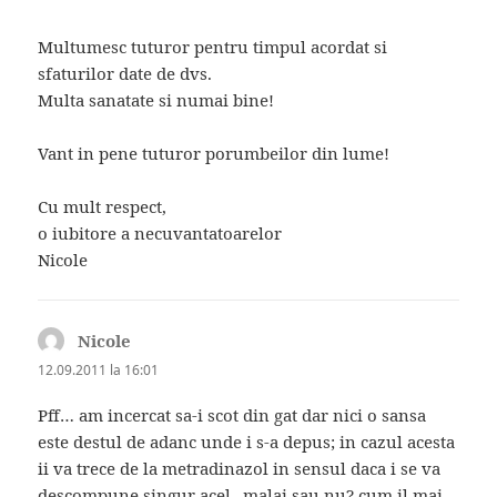
Multumesc tuturor pentru timpul acordat si
sfaturilor date de dvs.
Multa sanatate si numai bine!
Vant in pene tuturor porumbeilor din lume!
Cu mult respect,
o iubitore a necuvantatoarelor
Nicole
Nicole
spune:
12.09.2011 la 16:01
Pff… am incercat sa-i scot din gat dar nici o sansa
este destul de adanc unde i s-a depus; in cazul acesta
ii va trece de la metradinazol in sensul daca i se va
descompune singur acel „malai sau nu? cum il mai