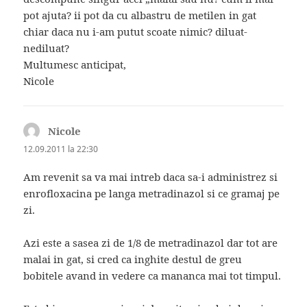
pot ajuta? ii pot da cu albastru de metilen in gat
chiar daca nu i-am putut scoate nimic? diluat-
nediluat?
Multumesc anticipat,
Nicole
Nicole
spune:
12.09.2011 la 22:30
Am revenit sa va mai intreb daca sa-i administrez si
enrofloxacina pe langa metradinazol si ce gramaj pe
zi.
Azi este a sasea zi de 1/8 de metradinazol dar tot are
malai in gat, si cred ca inghite destul de greu
bobitele avand in vedere ca mananca mai tot timpul.