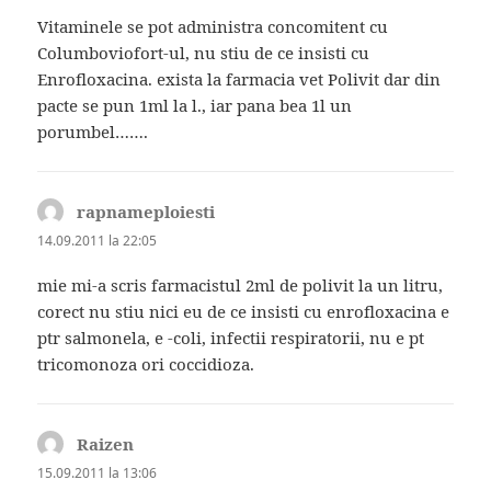
Vitaminele se pot administra concomitent cu
Columboviofort-ul, nu stiu de ce insisti cu
Enrofloxacina. exista la farmacia vet Polivit dar din
pacte se pun 1ml la l., iar pana bea 1l un
porumbel…….
rapnameploiesti
spune:
14.09.2011 la 22:05
mie mi-a scris farmacistul 2ml de polivit la un litru,
corect nu stiu nici eu de ce insisti cu enrofloxacina e
ptr salmonela, e -coli, infectii respiratorii, nu e pt
tricomonoza ori coccidioza.
Raizen
spune:
15.09.2011 la 13:06