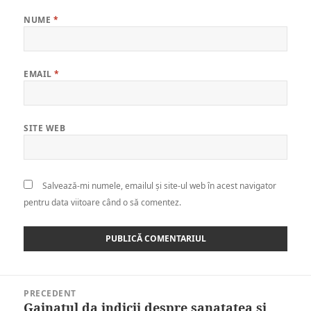
NUME
*
EMAIL
*
SITE WEB
Salvează-mi numele, emailul și site-ul web în acest navigator
pentru data viitoare când o să comentez.
Navigare
PRECEDENT
în
Gainatul da indicii despre sanatatea si
Articolul