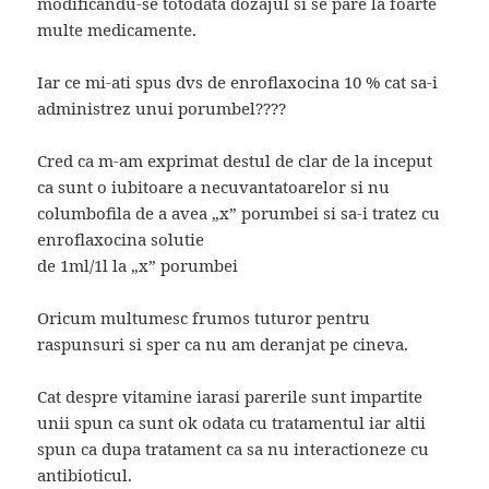
modificandu-se totodata dozajul si se pare la foarte
multe medicamente.
Iar ce mi-ati spus dvs de enroflaxocina 10 % cat sa-i
administrez unui porumbel????
Cred ca m-am exprimat destul de clar de la inceput
ca sunt o iubitoare a necuvantatoarelor si nu
columbofila de a avea „x” porumbei si sa-i tratez cu
enroflaxocina solutie
de 1ml/1l la „x” porumbei
Oricum multumesc frumos tuturor pentru
raspunsuri si sper ca nu am deranjat pe cineva.
Cat despre vitamine iarasi parerile sunt impartite
unii spun ca sunt ok odata cu tratamentul iar altii
spun ca dupa tratament ca sa nu interactioneze cu
antibioticul.