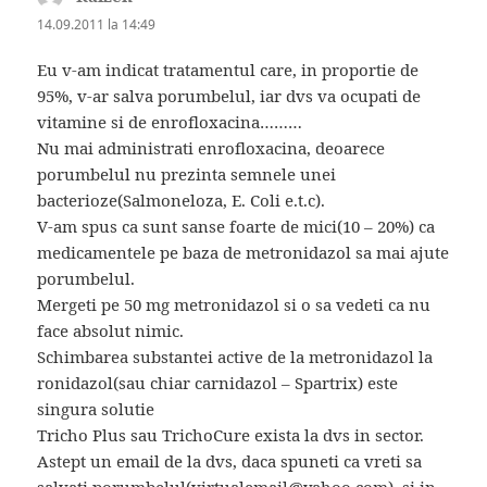
14.09.2011 la 14:49
Eu v-am indicat tratamentul care, in proportie de
95%, v-ar salva porumbelul, iar dvs va ocupati de
vitamine si de enrofloxacina………
Nu mai administrati enrofloxacina, deoarece
porumbelul nu prezinta semnele unei
bacterioze(Salmoneloza, E. Coli e.t.c).
V-am spus ca sunt sanse foarte de mici(10 – 20%) ca
medicamentele pe baza de metronidazol sa mai ajute
porumbelul.
Mergeti pe 50 mg metronidazol si o sa vedeti ca nu
face absolut nimic.
Schimbarea substantei active de la metronidazol la
ronidazol(sau chiar carnidazol – Spartrix) este
singura solutie
Tricho Plus sau TrichoCure exista la dvs in sector.
Astept un email de la dvs, daca spuneti ca vreti sa
salvati porumbelul(virtualemail@yahoo.com), si in