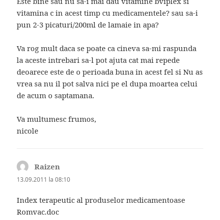
Este bine sau nu sa-i mai dau vitamine bviplex si
vitamina c in acest timp cu medicamentele? sau sa-i
pun 2-3 picaturi/200ml de lamaie in apa?
Va rog mult daca se poate ca cineva sa-mi raspunda
la aceste intrebari sa-l pot ajuta cat mai repede
deoarece este de o perioada buna in acest fel si Nu as
vrea sa nu il pot salva nici pe el dupa moartea celui
de acum o saptamana.
Va multumesc frumos,
nicole
Raizen
spune:
13.09.2011 la 08:10
Index terapeutic al produselor medicamentoase
Romvac.doc