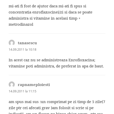
mi-ati fi fost de ajutor daca mi-ati fi spus si
concentratia enroflaxocinei/zi si daca se poate
administra si vitamine in acelasi timp +
metrodinazol
tanasescu
spune:
14.09.2011 la 10:18
In acest caz nu se administreaza Enrofloxacina;
vitamine poti administra, de preferat in apa de baut.
rapnameploiesti
spune:
14.09.2011 la 11:15
am spus mai sus :un comprimat pe zi timp de 5 zile(7
zile ptr cei afecati grav )am folosit si scrie si pe
indicatii, am un flacon pe birou chiar acum , ptr cea