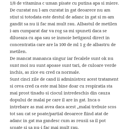
1/8 de vitamina c uman pisate cu putina apa si miere.
De curatat nu l-am curatat in gat deoarece nu am
stiut si totodata este destul de adanc in gat si m-am
gandit sa nu ii fac mai mult rau. Albastul de metilen
i-am cumparat dar va rog sa-mi spuneti daca se
dilueaza cu apa sau se inmoie betigasul direct in
concentratia care are la 100 de ml 1 g de albastru de
metilen.
De mancat mananca singur iar fecalele sunt ok nu
sunt moi nu sunt apoase sunt tari, de culoare verde
inchis, as zice eu cred ca normale.
Sunt cinci zile de cand ii administrez acest tratament
si ceva cred ca este mai bine doar cu respiratia sta
mai prost tinadu-si ciocul intredeschis din cauza
dopului de malai pe care il are in gat. Inca o
intrebare as mai avea daca acest „malai trebuie scos
tot sau cat se poate/partial deoarece fiind atat de
adanc in gat ma gandesc cum as reusii sa il pot
scoate si sa nu-i fac mai mult rau.