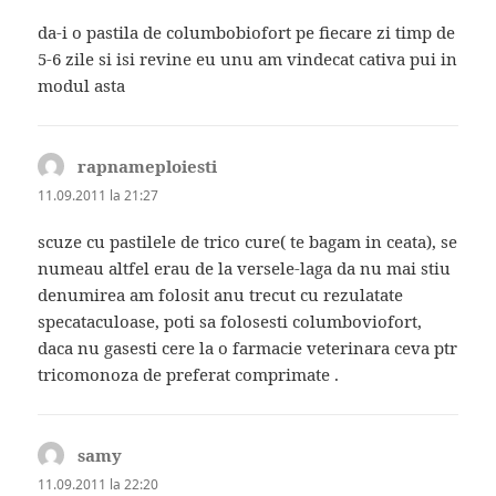
da-i o pastila de columbobiofort pe fiecare zi timp de
5-6 zile si isi revine eu unu am vindecat cativa pui in
modul asta
rapnameploiesti
spune:
11.09.2011 la 21:27
scuze cu pastilele de trico cure( te bagam in ceata), se
numeau altfel erau de la versele-laga da nu mai stiu
denumirea am folosit anu trecut cu rezulatate
specataculoase, poti sa folosesti columboviofort,
daca nu gasesti cere la o farmacie veterinara ceva ptr
tricomonoza de preferat comprimate .
samy
spune:
11.09.2011 la 22:20