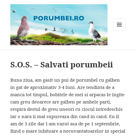
MENIU
ȘI
WIDGET-
Porumbei.ro
URI
S.O.S. – Salvati porumbeii
Buna ziua, am gasit un pui de porumbel cu galben
in gat de aproximativ 3-4 luni. Are tendinta de a
manca tot timpul, bobitele de mei si arpacas le ingite
cam greu deoarece are galben pe ambele parti,
respira destul de greu uneori cu ciocul intredeschis
iar o nara ii mai supureaza din cand in cand. Eu il
am de 3 zile dar l-am vazut asa de pe 1 septembrie,
fiind o mare iubitoare a necuvantatoarelor in special