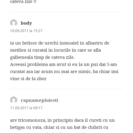
cateva zile !!
body
spune:
10.09.2011 la 15:27
ia un betisor de urechi inmoaiel in albastru de
metilen si curatal in locurile in care se afla
galbeneala timp de cateva zile.
Aceeasi problema am avut si eu la un pui dar l-am
curatat asa iar acum nu mai are nimic, ba chiar imi
vine si de la zbor
rapnameploiesti
spune:
11.09.2011 la 09:17
are tricomonoza, in principiu daca il cureti cu un
betigas cu vata, chiar si cu un bat de chibrit cu