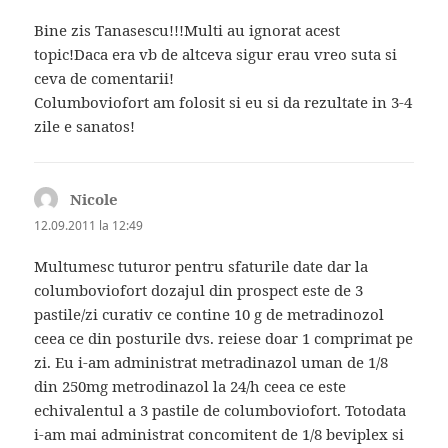
Bine zis Tanasescu!!!Multi au ignorat acest
topic!Daca era vb de altceva sigur erau vreo suta si
ceva de comentarii!
Columboviofort am folosit si eu si da rezultate in 3-4
zile e sanatos!
Nicole
spune:
12.09.2011 la 12:49
Multumesc tuturor pentru sfaturile date dar la
columboviofort dozajul din prospect este de 3
pastile/zi curativ ce contine 10 g de metradinozol
ceea ce din posturile dvs. reiese doar 1 comprimat pe
zi. Eu i-am administrat metradinazol uman de 1/8
din 250mg metrodinazol la 24/h ceea ce este
echivalentul a 3 pastile de columboviofort. Totodata
i-am mai administrat concomitent de 1/8 beviplex si