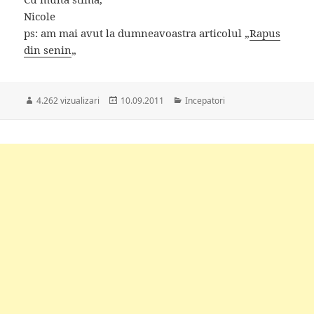
Nicole
ps: am mai avut la dumneavoastra articolul „
Rapus
din senin
„
Publicat
Categorii
4.262 vizualizari
10.09.2011
Incepatori
pe