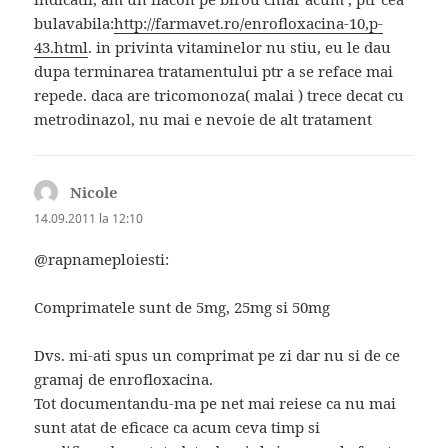
bulavabila:
http://farmavet.ro/enrofloxacina-10,p-
43.html
. in privinta vitaminelor nu stiu, eu le dau
dupa terminarea tratamentului ptr a se reface mai
repede. daca are tricomonoza( malai ) trece decat cu
metrodinazol, nu mai e nevoie de alt tratament
Nicole
spune:
14.09.2011 la 12:10
@rapnameploiesti:
Comprimatele sunt de 5mg, 25mg si 50mg
Dvs. mi-ati spus un comprimat pe zi dar nu si de ce
gramaj de enrofloxacina.
Tot documentandu-ma pe net mai reiese ca nu mai
sunt atat de eficace ca acum ceva timp si