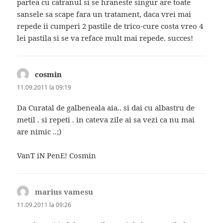
partea cu catranul si se hraneste singur are toate
sansele sa scape fara un tratament, daca vrei mai
repede ii cumperi 2 pastile de trico-cure costa vreo 4
lei pastila si se va reface mult mai repede. succes!
cosmin
spune:
11.09.2011 la 09:19
Da Curatal de galbeneala aia.. si dai cu albastru de
metil . si repeti . in cateva zile ai sa vezi ca nu mai
are nimic ..;)
VanT iN PenE! Cosmin
marius vamesu
spune:
11.09.2011 la 09:26