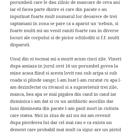
porumbeii care le dau zilnic de mancare de ceva ani
iar el facea parte dintre ei care din pacate s-au
inputinat foarte mult numarul lor deoarece de trei
saptamani in zona se pare ca a aparut un ‘nebun, si
foarte multi mi-au venit raniti foarte rau in diverse
locuri ale corpului si de picior schiloditi si f.f. multi
disparuti.
Unul din ei tocmai mi-a murit acum cinci zile. Vineri
dupa amiaza in jurul orei 16 un porumbel govea la
mine acasa fiind si acesta lovit rau sub aripa si sub
coada si plinde sange; l-am luat l-am curatat cu apa l-
am dezinfectat cu rivanol si a supravietuit trei zile,
manca, bea apa se mai pigalea din cand in cand iar
duminica i-am dat si cu un antibiotic asocilin dar
luni dimineata din pacate l-am gasit mort in cutiuta
care statea. Nici in ziua de azi nu mi-am revenit
dupa pierderea lui dar cel mai rau e ca exista un
dement care probabil mai mult ca sigur are un pistol