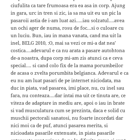
ciufulita ca tare frumoasa era ea asa in corp. Ajung
in gara, urc in tren si zic, ia sa ma uit eu un pic la
pasaroii astia de i-am luat azi…..iau solzatul….avea
un ochi ager de numa, rosu de foc…si o culoare cu
un luciu. Bun, iau in mana vanata, cand ma uit la
inel, BELG 2010, :O, mai sa vezi ce mi-a dat nea’
costica….adevarul e ca nu arata a pasare autohtona
de-a noastra, dupa corp mi-am zis atunci ca e ceva
special…. si cand colo fix de la mama porumbeilor
de acasa o zvelta porumbita belgianca. Adevarul e ca
eu nu am luat pasari de pe internet niciodata, ma
duc in piata, vad pasarea, imi place, nu, cu inel sau
fara, nu conteaza….dar intai ma uit ce tinuta are, ce
viteza de adaptare in mediu are, apoi o iau in brate
si vad musculatura cum se prezinta, daca e solid cu
muschii pectorali sanatosi, nu foarte incordati dar
nici moi ca de puf, atunci pasarea merita, si
nicioadata pasarile extenuate, in piata pasarile