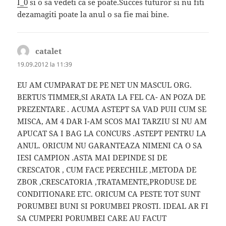
I_0
si o sa vedeti ca se poate.Succes tuturor si nu fiti
dezamagiti poate la anul o sa fie mai bine.
catalet
spune:
19.09.2012 la 11:39
EU AM CUMPARAT DE PE NET UN MASCUL ORG.
BERTUS TIMMER,SI ARATA LA FEL CA- AN POZA DE
PREZENTARE . ACUMA ASTEPT SA VAD PUII CUM SE
MISCA, AM 4 DAR I-AM SCOS MAI TARZIU SI NU AM
APUCAT SA I BAG LA CONCURS .ASTEPT PENTRU LA
ANUL. ORICUM NU GARANTEAZA NIMENI CA O SA
IESI CAMPION .ASTA MAI DEPINDE SI DE
CRESCATOR , CUM FACE PERECHILE ,METODA DE
ZBOR ,CRESCATORIA ,TRATAMENTE,PRODUSE DE
CONDITIONARE ETC. ORICUM CA PESTE TOT SUNT
PORUMBEI BUNI SI PORUMBEI PROSTI. IDEAL AR FI
SA CUMPERI PORUMBEI CARE AU FACUT