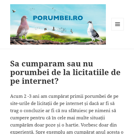
MENIU
ȘI
WIDGET-
Porumbei.ro
URI
Sa cumparam sau nu
porumbei de la licitatiile de
pe internet?
Acum 2 -3 ani am cumpărat primii porumbei de pe
site-urile de licitații de pe internet și dacă ar fi să
trag o concluzie ar fi că nu sfătuiesc pe nimeni să
cumpere pentru că în cele mai multe situații
cumpărăm doar poze și o hartie. Vorbesc doar din
experiență. Spre exemplu am cumpărat anul acesta o