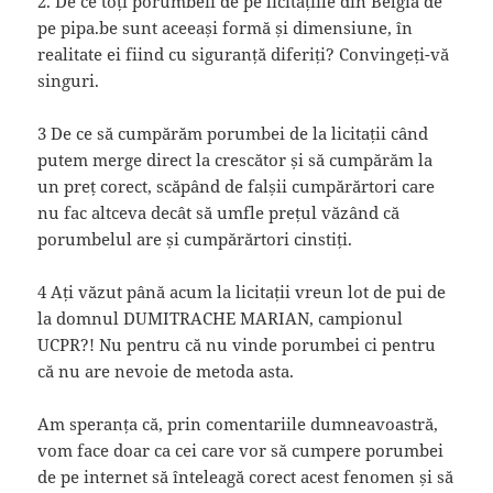
2. De ce toți porumbeii de pe licitațiile din Belgia de
pe pipa.be sunt aceeași formă și dimensiune, în
realitate ei fiind cu siguranță diferiți? Convingeți-vă
singuri.
3 De ce să cumpărăm porumbei de la licitații când
putem merge direct la crescător și să cumpărăm la
un preț corect, scăpând de falșii cumpărărtori care
nu fac altceva decât să umfle prețul văzând că
porumbelul are și cumpărărtori cinstiți.
4 Ați văzut până acum la licitații vreun lot de pui de
la domnul DUMITRACHE MARIAN, campionul
UCPR?! Nu pentru că nu vinde porumbei ci pentru
că nu are nevoie de metoda asta.
Am speranța că, prin comentariile dumneavoastră,
vom face doar ca cei care vor să cumpere porumbei
de pe internet să înteleagă corect acest fenomen și să