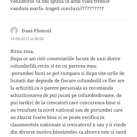
vanzatorul sa imi spuna ca astai viata trebuie
vanduta marfa -trageti concluzi//?????????
Dani-Ploiesti
spune:
19.09.2012 la 08:00
Buna ziua,
Dupa ce am citit comentariile facute de unii dintre
columbofili,revin si eu cu parerea mea:
-porumbei buni se pot cumpara si dupa site-urile de
licitatii dar depinde de fiecare columbofil ce fler are
la achizitii,ca o parere personala as recomanda
achizitionarea de pui jucati pe columbodroame, de
pui tardivi de la crescatori care concureaza bine si
au rezultate la nivel national sau de porumbei care
au zburat foarte bine si se poate verifica in
clasamentele nationale si crescatorul x sau y ii vinde
din diverse motive,bineinteles ca altceva este si cand