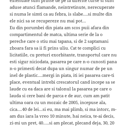
extenuate sunt prinse de pe la diferite curse si sunt
aduse atunci flamande, neintretinute, nerecuperate
si numa le simti ca au febra, is slabe….si multe din
ele nici sa se recupereze nu mai pot…
Eu din porumbei din piata am scos puii afara din
compartimentul de matca, ultima serie de la o
pereche care o stiu mai tapana, si de 2 saptamani
zboara fara sa ii fi prins uliu. Cat te complici cu
licitatiile, cu preturi exorbitante, transportul care nu
esti sigur niciodata, pasarea pe care n-o cunosti pana
n-o primesti decat dupa un singur numar de pe un
inel de plastic….mergi in piata, iti iei pasarea care-ti
place, eventual intrebi crescatorul cand incepe sa se
laude cu ea daca are si talonul la pasarea pe care o
lauda si cere bani de parca e de aur, cum am patit
ultima oara cu un mozaic de 2005, incepuse ala,
cica….40 de lei…si eu, ma mai plimb, si ma intorc, m-
am dus iara la vreo 10 minute, hai neica, te-ai decis,
zi-mi un pret, 40…..si am plecat, plecand deja, 30, 20