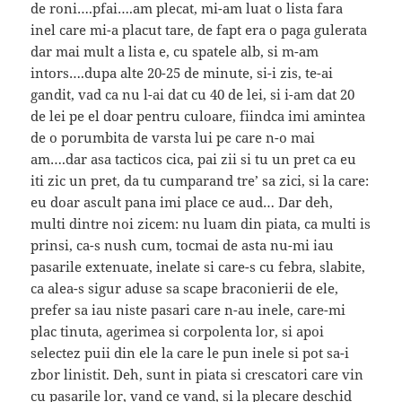
de roni….pfai….am plecat, mi-am luat o lista fara
inel care mi-a placut tare, de fapt era o paga gulerata
dar mai mult a lista e, cu spatele alb, si m-am
intors….dupa alte 20-25 de minute, si-i zis, te-ai
gandit, vad ca nu l-ai dat cu 40 de lei, si i-am dat 20
de lei pe el doar pentru culoare, fiindca imi amintea
de o porumbita de varsta lui pe care n-o mai
am….dar asa tacticos cica, pai zii si tu un pret ca eu
iti zic un pret, da tu cumparand tre’ sa zici, si la care:
eu doar ascult pana imi place ce aud… Dar deh,
multi dintre noi zicem: nu luam din piata, ca multi is
prinsi, ca-s nush cum, tocmai de asta nu-mi iau
pasarile extenuate, inelate si care-s cu febra, slabite,
ca alea-s sigur aduse sa scape braconierii de ele,
prefer sa iau niste pasari care n-au inele, care-mi
plac tinuta, agerimea si corpolenta lor, si apoi
selectez puii din ele la care le pun inele si pot sa-i
zbor linistit. Deh, sunt in piata si crescatori care vin
cu pasarile lor, vand ce vand, si la plecare deschid