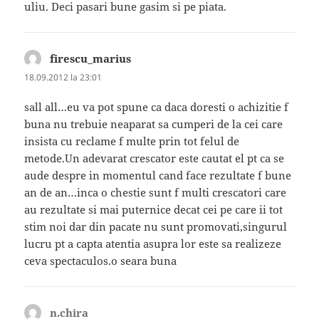
uliu. Deci pasari bune gasim si pe piata.
firescu_marius
spune:
18.09.2012 la 23:01
sall all…eu va pot spune ca daca doresti o achizitie f
buna nu trebuie neaparat sa cumperi de la cei care
insista cu reclame f multe prin tot felul de
metode.Un adevarat crescator este cautat el pt ca se
aude despre in momentul cand face rezultate f bune
an de an…inca o chestie sunt f multi crescatori care
au rezultate si mai puternice decat cei pe care ii tot
stim noi dar din pacate nu sunt promovati,singurul
lucru pt a capta atentia asupra lor este sa realizeze
ceva spectaculos.o seara buna
n.chira
spune: