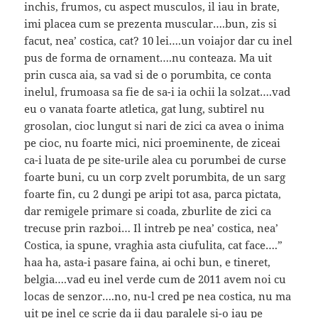
inchis, frumos, cu aspect musculos, il iau in brate,
imi placea cum se prezenta muscular….bun, zis si
facut, nea’ costica, cat? 10 lei….un voiajor dar cu inel
pus de forma de ornament….nu conteaza. Ma uit
prin cusca aia, sa vad si de o porumbita, ce conta
inelul, frumoasa sa fie de sa-i ia ochii la solzat….vad
eu o vanata foarte atletica, gat lung, subtirel nu
grosolan, cioc lungut si nari de zici ca avea o inima
pe cioc, nu foarte mici, nici proeminente, de ziceai
ca-i luata de pe site-urile alea cu porumbei de curse
foarte buni, cu un corp zvelt porumbita, de un sarg
foarte fin, cu 2 dungi pe aripi tot asa, parca pictata,
dar remigele primare si coada, zburlite de zici ca
trecuse prin razboi… Il intreb pe nea’ costica, nea’
Costica, ia spune, vraghia asta ciufulita, cat face….”
haa ha, asta-i pasare faina, ai ochi bun, e tineret,
belgia….vad eu inel verde cum de 2011 avem noi cu
locas de senzor….no, nu-l cred pe nea costica, nu ma
uit pe inel ce scrie da ii dau paralele si-o iau pe