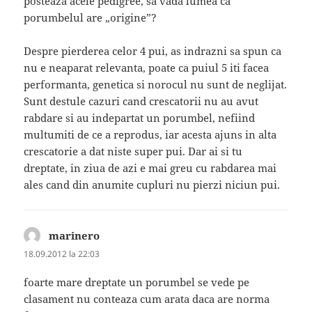
posteaza acele pedigree, sa vada lumea ca
porumbelul are „origine”?
Despre pierderea celor 4 pui, as indrazni sa spun ca
nu e neaparat relevanta, poate ca puiul 5 iti facea
performanta, genetica si norocul nu sunt de neglijat.
Sunt destule cazuri cand crescatorii nu au avut
rabdare si au indepartat un porumbel, nefiind
multumiti de ce a reprodus, iar acesta ajuns in alta
crescatorie a dat niste super pui. Dar ai si tu
dreptate, in ziua de azi e mai greu cu rabdarea mai
ales cand din anumite cupluri nu pierzi niciun pui.
marinero
spune:
18.09.2012 la 22:03
foarte mare dreptate un porumbel se vede pe
clasament nu conteaza cum arata daca are norma