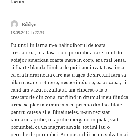
facuta
Eddye
spune:
18.09.2012 la 22:39
Eu unul in iarna m-a halit dihorul de toata
crescatoria, m-a lasat cu o porumbita care fiind din
voiajor american foarte mare in corp, era mai lenta,
si foarte blanda fiindca de pui i-am invatat asa insa
ea era indrazneata care ma tragea de sireturi fara sa
aiba macar o retinere, nesperiindu-se, ea a scapat, si
cand am vazut rezultatul, am eliberat-o la o
crescatorie din zona, tot fiind in drumul meu fiindca
urma sa plec in dimineata cu pricina din localitate
pentru cateva zile. Bineinteles, n-am rezistat
ianuarie-aprilie, in aprilie mergand in piata, vad
porumbei, ca un magnet am zis, tot imi iau o
pereche de porumbei. Am pus ochii pe un solzat mai