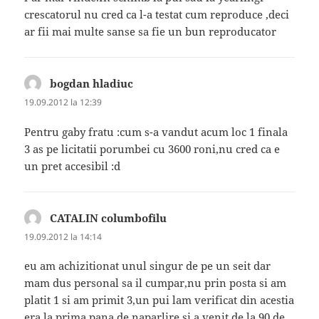
crescatorul nu cred ca l-a testat cum reproduce ,deci
ar fii mai multe sanse sa fie un bun reproducator
bogdan hladiuc
spune:
19.09.2012 la 12:39
Pentru gaby fratu :cum s-a vandut acum loc 1 finala
3 as pe licitatii porumbei cu 3600 roni,nu cred ca e
un pret accesibil :d
CATALIN columbofilu
spune:
19.09.2012 la 14:14
eu am achizitionat unul singur de pe un seit dar
mam dus personal sa il cumpar,nu prin posta si am
platit 1 si am primit 3,un pui lam verificat din acestia
era la prima pana de naparlire si a venit de la 90 de