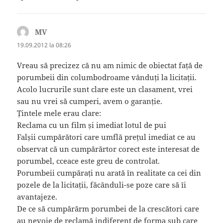
MV
spune:
19.09.2012 la 08:26
Vreau să precizez că nu am nimic de obiectat față de
porumbeii din columbodroame vânduți la licitații.
Acolo lucrurile sunt clare este un clasament, vrei
sau nu vrei să cumperi, avem o garanție.
Țintele mele erau clare:
Reclama cu un film și imediat lotul de pui
Falșii cumpărători care umflă prețul imediat ce au
observat că un cumpărărtor corect este interesat de
porumbel, cceace este greu de controlat.
Porumbeii cumpărați nu arată în realitate ca cei din
pozele de la licitații, făcânduli-se poze care să îi
avantajeze.
De ce să cumpărărm porumbei de la crescători care
au nevoie de reclamă indiferent de forma sub care