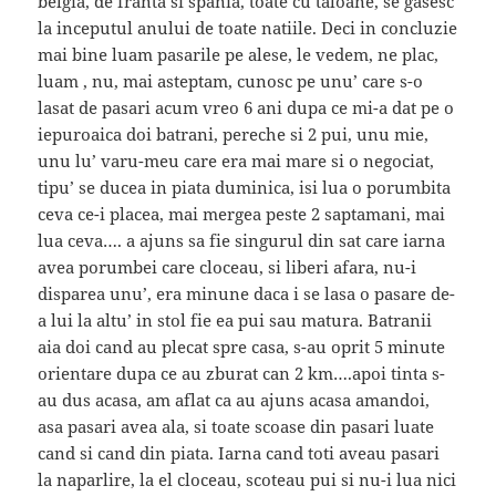
belgia, de franta si spania, toate cu taloane, se gasesc
la inceputul anului de toate natiile. Deci in concluzie
mai bine luam pasarile pe alese, le vedem, ne plac,
luam , nu, mai asteptam, cunosc pe unu’ care s-o
lasat de pasari acum vreo 6 ani dupa ce mi-a dat pe o
iepuroaica doi batrani, pereche si 2 pui, unu mie,
unu lu’ varu-meu care era mai mare si o negociat,
tipu’ se ducea in piata duminica, isi lua o porumbita
ceva ce-i placea, mai mergea peste 2 saptamani, mai
lua ceva…. a ajuns sa fie singurul din sat care iarna
avea porumbei care cloceau, si liberi afara, nu-i
disparea unu’, era minune daca i se lasa o pasare de-
a lui la altu’ in stol fie ea pui sau matura. Batranii
aia doi cand au plecat spre casa, s-au oprit 5 minute
orientare dupa ce au zburat can 2 km….apoi tinta s-
au dus acasa, am aflat ca au ajuns acasa amandoi,
asa pasari avea ala, si toate scoase din pasari luate
cand si cand din piata. Iarna cand toti aveau pasari
la naparlire, la el cloceau, scoteau pui si nu-i lua nici