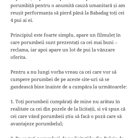
porumbiță pentru o anumită cauză umanitară și am
reușit performanța să pierd până la Babadag toți cei
4 pui ai ei.
Principiul este foarte simplu, apare un filmuleț în
care porumbeii sunt prezentați ca cei mai buni –
reclama, iar apoi apare un lot de pui la vânzare
oferita.
Pentru a nu lungi vorba vreau ca cei care vor să
cumpere porumbei de pe aceste site-uri să se
gandească bine înainte de a cumpăra la următoarele:
1. Toți porumbeii cumpărați de mine nu arătau în
realitate ca cei din pozele de la licitații, si vă spun că
cei care vând porumbeii știu să facă o poză care să
avantajeze porumbelul;