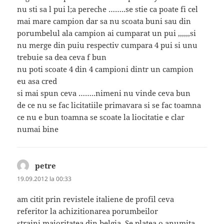
nu sti sa l pui l;a pereche ……..se stie ca poate fi cel
mai mare campion dar sa nu scoata buni sau din
porumbelul ala campion ai cumparat un pui ,,,,,,si
nu merge din puiu respectiv cumpara 4 pui si unu
trebuie sa dea ceva f bun
nu poti scoate 4 din 4 campioni dintr un campion
eu asa cred
si mai spun ceva ……..nimeni nu vinde ceva bun
de ce nu se fac licitatiile primavara si se fac toamna
ce nu e bun toamna se scoate la liocitatie e clar
numai bine
petre
spune:
19.09.2012 la 00:33
am citit prin revistele italiene de profil ceva
referitor la achizitionarea porumbeilor
straini,majoritatea din belgia. Se platea o anumita