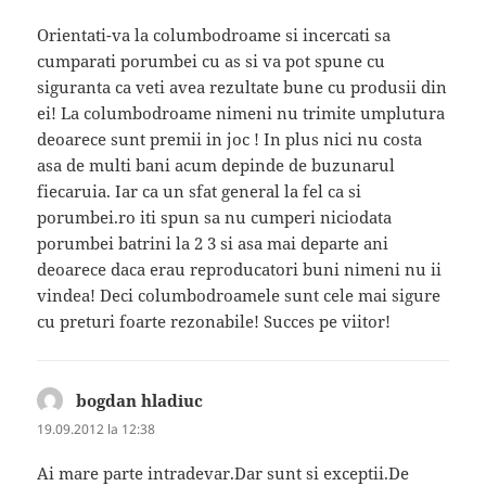
Orientati-va la columbodroame si incercati sa
cumparati porumbei cu as si va pot spune cu
siguranta ca veti avea rezultate bune cu produsii din
ei! La columbodroame nimeni nu trimite umplutura
deoarece sunt premii in joc ! In plus nici nu costa
asa de multi bani acum depinde de buzunarul
fiecaruia. Iar ca un sfat general la fel ca si
porumbei.ro iti spun sa nu cumperi niciodata
porumbei batrini la 2 3 si asa mai departe ani
deoarece daca erau reproducatori buni nimeni nu ii
vindea! Deci columbodroamele sunt cele mai sigure
cu preturi foarte rezonabile! Succes pe viitor!
bogdan hladiuc
spune:
19.09.2012 la 12:38
Ai mare parte intradevar.Dar sunt si exceptii.De