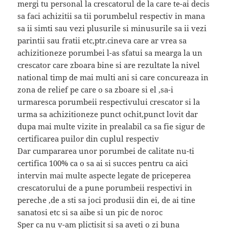
mergi tu personal la crescatorul de la care te-ai decis
sa faci achizitii sa tii porumbelul respectiv in mana
sa ii simti sau vezi plusurile si minusurile sa ii vezi
parintii sau fratii etc,ptr.cineva care ar vrea sa
achizitioneze porumbei l-as sfatui sa mearga la un
crescator care zboara bine si are rezultate la nivel
national timp de mai multi ani si care concureaza in
zona de relief pe care o sa zboare si el ,sa-i
urmaresca porumbeii respectivului crescator si la
urma sa achizitioneze punct ochit,punct lovit dar
dupa mai multe vizite in prealabil ca sa fie sigur de
certificarea puilor din cuplul respectiv
Dar cumpararea unor porumbei de calitate nu-ti
certifica 100% ca o sa ai si succes pentru ca aici
intervin mai multe aspecte legate de priceperea
crescatorului de a pune porumbeii respectivi in
pereche ,de a sti sa joci produsii din ei, de ai tine
sanatosi etc si sa aibe si un pic de noroc
Sper ca nu v-am plictisit si sa aveti o zi buna