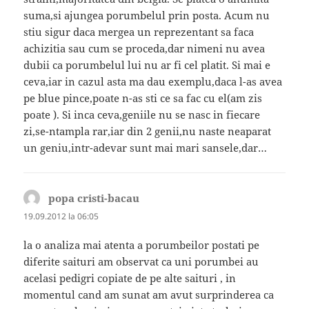
suma,si ajungea porumbelul prin posta. Acum nu
stiu sigur daca mergea un reprezentant sa faca
achizitia sau cum se proceda,dar nimeni nu avea
dubii ca porumbelul lui nu ar fi cel platit. Si mai e
ceva,iar in cazul asta ma dau exemplu,daca l-as avea
pe blue pince,poate n-as sti ce sa fac cu el(am zis
poate ). Si inca ceva,geniile nu se nasc in fiecare
zi,se-ntampla rar,iar din 2 genii,nu naste neaparat
un geniu,intr-adevar sunt mai mari sansele,dar…
popa cristi-bacau
spune:
19.09.2012 la 06:05
la o analiza mai atenta a porumbeilor postati pe
diferite saituri am observat ca uni porumbei au
acelasi pedigri copiate de pe alte saituri , in
momentul cand am sunat am avut surprinderea ca