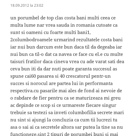
18.09.2012 la 23:02
un porumbel de top clas costa bani multi ceea ce
multa lume nar vrea sauda in romania cutoate ca
sunt si oameni cu foarte multi bani1,
2columbodroamele urmarind rezultatele costa bani
iar nui bun darcum este bun daca til da degeaba iar
nui bun ca til-o dat ca navea ce face cu el.e cu multe
taisuri fratilor daca cineva vrea cu ade varat sati dea
ceva bun iti da dar nuti poate garanta succesul as
spune cai60 pasarea si 40 crescatorul pentr-un
succes si norocul are partea lui in performanta
respectiva.cu pasarile mai ales de fond ai nevoie de
o rabdare de fier pentru ca se maturizeaza mi greu
ac depinde ce scop si ce urmareste fiecare singur
trebuie sa testezi sa inveti columbofilia secrete mari
nu sint si ajungi la concluzia ca cum tii lucrezi tu
asa o sai ai ca secretele altora sar putea la tine sa nu
functioneze.sint 2 tipuri de porumbei buni si mai