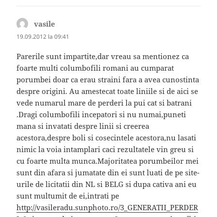
vasile
spune:
19.09.2012 la 09:41
Parerile sunt impartite,dar vreau sa mentionez ca
foarte multi columbofili romani au cumparat
porumbei doar ca erau straini fara a avea cunostinta
despre origini. Au amestecat toate liniile si de aici se
vede numarul mare de perderi la pui cat si batrani
.Dragi columbofili incepatori si nu numai,puneti
mana si invatati despre linii si creerea
acestora,despre boli si cosecintele acestora,nu lasati
nimic la voia intamplari caci rezultatele vin greu si
cu foarte multa munca.Majoritatea porumbeilor mei
sunt din afara si jumatate din ei sunt luati de pe site-
urile de licitatii din NL si BELG si dupa cativa ani eu
sunt multumit de ei,intrati pe
http://vasileradu.sunphoto.ro/3_GENERATII_PERDER