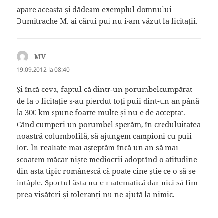
apare aceasta și dădeam exemplul domnului
Dumitrache M. ai cărui pui nu i-am văzut la licitații.
MV
spune:
19.09.2012 la 08:40
Și încă ceva, faptul că dintr-un porumbelcumpărat
de la o licitație s-au pierdut toți puii dint-un an până
la 300 km spune foarte multe și nu e de acceptat.
Când cumperi un porumbel sperăm, în creduluitatea
noastră columbofilă, să ajungem campioni cu puii
lor. În realiate mai așteptăm încă un an să mai
scoatem măcar niște mediocrii adoptând o atitudine
din asta tipic românescă că poate cine știe ce o să se
întâple. Sportul ăsta nu e matematică dar nici să fim
prea visători și toleranți nu ne ajută la nimic.