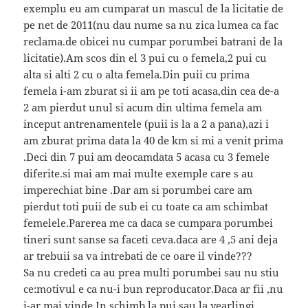
exemplu eu am cumparat un mascul de la licitatie de
pe net de 2011(nu dau nume sa nu zica lumea ca fac
reclama.de obicei nu cumpar porumbei batrani de la
licitatie).Am scos din el 3 pui cu o femela,2 pui cu
alta si alti 2 cu o alta femela.Din puii cu prima
femela i-am zburat si ii am pe toti acasa,din cea de-a
2 am pierdut unul si acum din ultima femela am
inceput antrenamentele (puii is la a 2 a pana),azi i
am zburat prima data la 40 de km si mi a venit prima
.Deci din 7 pui am deocamdata 5 acasa cu 3 femele
diferite.si mai am mai multe exemple care s au
imperechiat bine .Dar am si porumbei care am
pierdut toti puii de sub ei cu toate ca am schimbat
femelele.Parerea me ca daca se cumpara porumbei
tineri sunt sanse sa faceti ceva.daca are 4 ,5 ani deja
ar trebuii sa va intrebati de ce oare il vinde???
Sa nu credeti ca au prea multi porumbei sau nu stiu
ce:motivul e ca nu-i bun reproducator.Daca ar fii ,nu
i-ar mai vinde.In schimb la pui sau la yearlingi