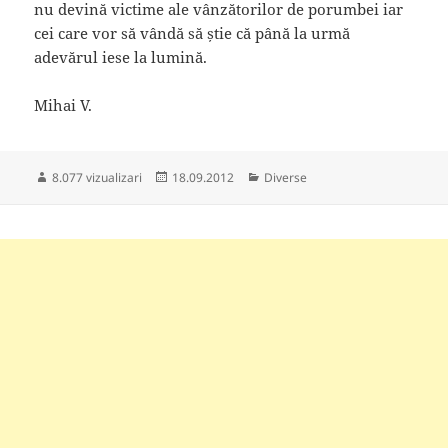
nu devină victime ale vânzătorilor de porumbei iar
cei care vor să vândă să știe că până la urmă
adevărul iese la lumină.
Mihai V.
Publicat
Categorii
8.077 vizualizari
18.09.2012
Diverse
pe