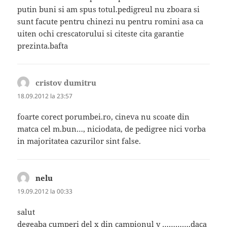
putin buni si am spus totul.pedigreul nu zboara si
sunt facute pentru chinezi nu pentru romini asa ca
uiten ochi crescatorului si citeste cita garantie
prezinta.bafta
cristov dumitru
spune:
18.09.2012 la 23:57
foarte corect porumbei.ro, cineva nu scoate din
matca cel m.bun…, niciodata, de pedigree nici vorba
in majoritatea cazurilor sint false.
nelu
spune:
19.09.2012 la 00:33
salut
degeaba cumperi del x din campionul y ………….daca