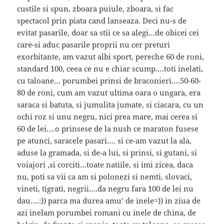
custile si spun, zboara puiule, zboara, si fac
spectacol prin piata cand lanseaza. Deci nu-s de
evitat pasarile, doar sa stii ce sa alegi…de obicei cei
care-si aduc pasarile proprii nu cer preturi
exorbitante, am vazut albi sport, pereche 60 de roni,
standard 100, ceea ce nu e chiar scump….toti inelati,
cu taloane… porumbei prinsi de braconieri….50-60-
80 de roni, cum am vazut ultima oara o ungara, era
saraca si batuta, si jumulita jumate, si ciacara, cu un
ochi roz si unu negru, nici prea mare, mai cerea si
60 de lei….o prinsese de la nush ce maraton fusese
pe atunci, saracele pasari…. si ce-am vazut la ala,
aduse la gramada, si de-a lui, si prinsi, si gutani, si
voiajori ,si corciti…toate natiile, si imi zicea, daca
nu, poti sa vii ca am si polonezi si nemti, slovaci,
vineti, tigrati, negrii….da negru fara 100 de lei nu
dau….:)) parca ma durea amu’ de inele=)) in ziua de
azi inelam porumbei romani cu inele de china, de