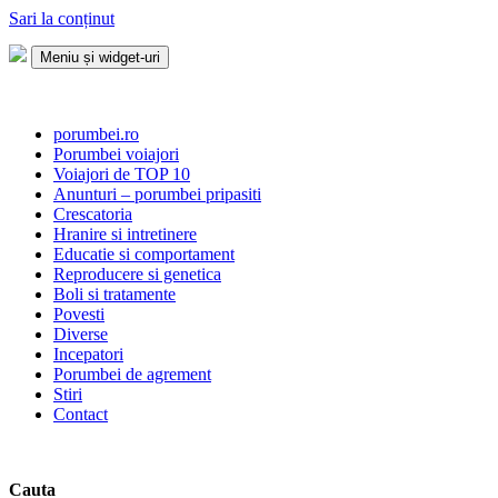
Sari la conținut
Meniu și widget-uri
Porumbei.ro
Enciclopedia porumbelului
porumbei.ro
Porumbei voiajori
Voiajori de TOP 10
Anunturi – porumbei pripasiti
Crescatoria
Hranire si intretinere
Educatie si comportament
Reproducere si genetica
Boli si tratamente
Povesti
Diverse
Incepatori
Porumbei de agrement
Stiri
Contact
Cauta