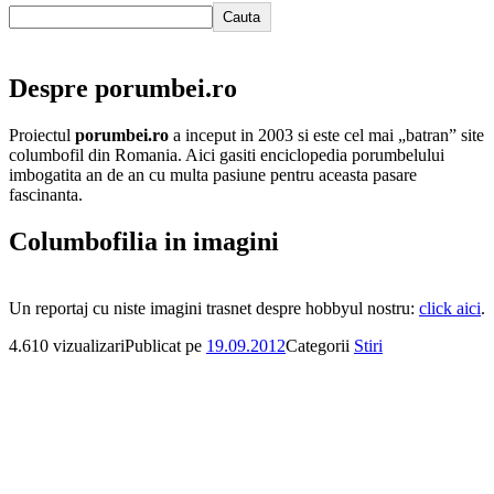
Cauta
Despre porumbei.ro
Proiectul
porumbei.ro
a inceput in 2003 si este cel mai „batran” site
columbofil din Romania. Aici gasiti enciclopedia porumbelului
imbogatita an de an cu multa pasiune pentru aceasta pasare
fascinanta.
Columbofilia in imagini
Un reportaj cu niste imagini trasnet despre hobbyul nostru:
click aici
.
4.610 vizualizari
Publicat pe
19.09.2012
Categorii
Stiri