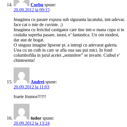
Corbu
spune:
20.09.2012 la 09:15
Imaginea cu pasare expusa sub siguranta lacatului, intr-adevar,
face cat o mie de cuvinte. ;)
Imaginea cu fericitul castigator care tine intr-o mana cupa si in
cealalta superba pasare, iarasi, e’ fantastica. Un om modest,
dar atat de bogat.
O singura imagine lipseste pt. a intregi cu adevarat galeria.
Una cu un cuib in care se afla oua sau pui mici. In fond
columbofilia in jurul acelei „semisfere” se invarte. Cuibul e’
chintesenta!
Andrei
spune:
20.09.2012 la 11:03
foarte frumos!!!!!!
tudor
spune:
20.09.2012 la 13:24