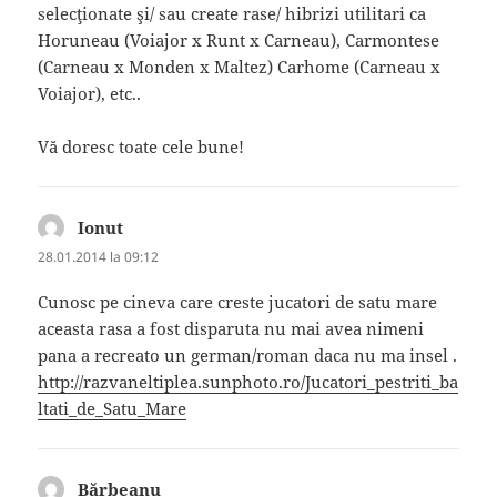
selecţionate şi/ sau create rase/ hibrizi utilitari ca
Horuneau (Voiajor x Runt x Carneau), Carmontese
(Carneau x Monden x Maltez) Carhome (Carneau x
Voiajor), etc..
Vă doresc toate cele bune!
Ionut
spune:
28.01.2014 la 09:12
Cunosc pe cineva care creste jucatori de satu mare
aceasta rasa a fost disparuta nu mai avea nimeni
pana a recreato un german/roman daca nu ma insel .
http://razvaneltiplea.sunphoto.ro/Jucatori_pestriti_ba
ltati_de_Satu_Mare
Bărbeanu
spune: