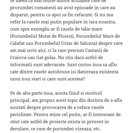
se ideea ca mai multe dintre actualele rase de
prorumbei romanesti au avut episoade in care au
disparut, pentru ca apoi sa fie refacute. Si nu ma
refer la rasele mai putin populare in tara noastra,
cum spre exemplu ar fi rasele de talie mare
(Porumbelul Motat de Ploiesti, Porumbelul Mare de
Calafat sau Porumbelul Urias de Salonta) despre care
am mai scris aici, ci la rase precum Castanii de
Craiova sau Gat golas. Nu stiu daca astfel de
informatii sunt adevarate. Sunt curios insa sa aflu
cate dintre rasele autohtone isi datoreaza existenta
unui nou start si care sunt acestea?
Pe de alta parte insa, acesta fiind si motivul
principal, am propus acest topic din dorinta de a afla
noutati despre provocarea de a reface rasele
periclitate. Pentru mine cel putin, ar fi interesant de
stiut cate astfel de proiecte exista in prezent in
derulare, ce rase de porumbei vizeaza, etc.