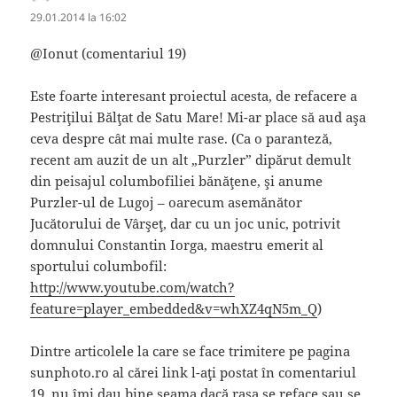
29.01.2014 la 16:02
@Ionut (comentariul 19)
Este foarte interesant proiectul acesta, de refacere a
Pestriţilui Bălţat de Satu Mare! Mi-ar place să aud aşa
ceva despre cât mai multe rase. (Ca o paranteză,
recent am auzit de un alt „Purzler” dipărut demult
din peisajul columbofiliei bănăţene, şi anume
Purzler-ul de Lugoj – oarecum asemănător
Jucătorului de Vârşeţ, dar cu un joc unic, potrivit
domnului Constantin Iorga, maestru emerit al
sportului columbofil:
http://www.youtube.com/watch?
feature=player_embedded&v=whXZ4qN5m_Q
)
Dintre articolele la care se face trimitere pe pagina
sunphoto.ro al cărei link l-aţi postat în comentariul
19, nu îmi dau bine seama dacă rasa se reface sau se