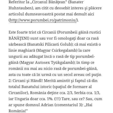
Referitor la „Circanul Bănăţean” (Banater
Huhntauben), am citit cu deosebit interes şi plăcere
articolul dumneavoastră postat mai demult aici
(
http://www.porumbei.ro/patrimoniu/
).
Este foarte trist că Circanii (Porumbeii găină rustici
BĂNĂŢENI) sunt sau vor fi omologaţi doar ca rasă
sârbească (Banatski Pilicasti Golub); că mai există o
linie maghiară (Magyar Csirkegalamb) la care
ungurii au adăugat încă o rasă de tip porumbel-
găină (Magyar Autosex Tyúkgalamb); în timp ce
românii nu mai au nicio rasă de porumbei-găină,
asta cu toate că în urmă cu un secol aveau cel puţin
2: Circani şi Händl! Merită amintit şi faptul că din
totalul Banatului istoric (spaţiul de formare al
Circanilor), România deţine cca. 2/3, Serbia cca. 1/3,
iar Ungaria doar cca. 1%. (!!!) Tare, sau ce? Sau, cum
ar spune domnul Adrian (comentariul 3): „Hai
România!”