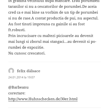
in gradina vecinului dupa mancare. Erau porumbeii
taranilor si nu a cescatorilor de porumbei.De aceia
cred ca e mai bine sa vorbim de un tip de porumbei
si nu de rase.A contat productia de pui, nu aspectul.
Au fost tinuti impreuna cu gainile si au fost
ft.robusti.
Prin incrucisare cu maltezi picioarele au devenit
mai lungi si zborul mai stangaci…au devenit si po-
rumbei de expozitie.
Nu cunosc crescatori.
felix d´alsace
spune:
24.01.2014 la 19:07
@Barbeanu
corectare:
http://www.Huhnschecken.de/30er.html