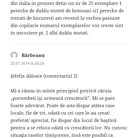
din italia in prezent detin un nr de 25 exemplare 1
pereche de dublu moteti de botosani si1 pereche de
trenati de bucuresti am revenit la vechea pasiune
din copilarie numarul exemplarelor vor creste sint
in necociere pt. 2 albi dublu motati.
Bărbeanu
spune:
25.01.2014 la 20:24
@felix d´alsace (comentariul 2)
Mi-a rămas în minte principiul potrivit căruia
„porumbeii îşi urmează crescătorii”. Mi se pare
foarte adevărat. Poate de asta dispar atâtea rase
locale, fie de tot, odată cu cei care le-au creat/
preferat/ apreciat, fie dispar din locul de baştină
pentru a se reloca odată cu crescătorii lor. Nu cunosc
situaţia raselor timişorene, însă este posibil ca