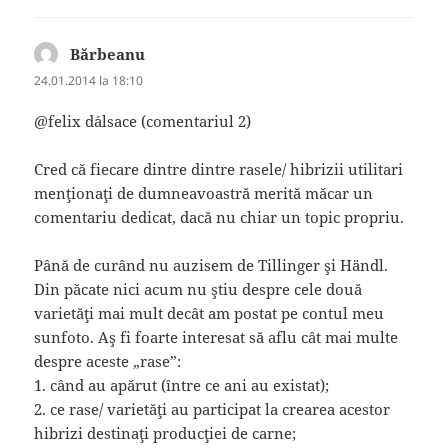
Bărbeanu
spune:
24.01.2014 la 18:10
@felix d´alsace (comentariul 2)
Cred că fiecare dintre dintre rasele/ hibrizii utilitari
menţionaţi de dumneavoastră merită măcar un
comentariu dedicat, dacă nu chiar un topic propriu.
Până de curând nu auzisem de Tillinger şi Händl.
Din păcate nici acum nu ştiu despre cele două
varietăţi mai mult decât am postat pe contul meu
sunfoto. Aş fi foarte interesat să aflu cât mai multe
despre aceste „rase”:
1. când au apărut (între ce ani au existat);
2. ce rase/ varietăţi au participat la crearea acestor
hibrizi destinaţi producţiei de carne;