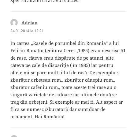
Sper sa auzim ca ai avut succes.
Adrian
spune:
24.01.2014 la 12:21
În cartea „Rasele de porumbei din Romania” a lui
Feliciu Bonațiu (editura Ceres ,1985) erau descrise 51
de rase, câteva erau dispărute de pe atunci, alte
câteva pe cale de dispariție ( în 1985) iar pentru
altele mi-se pare mult titlul de rasă. De exemplu :
zburător orbețean rom., zburător cânepiu rom.,
zburător cafeniu rom., toate aceste trei rase au o
singură varietate de culoare iar ultimele două se
trag din orbețeni. Și exemple ar mai fi. Alt aspect ar
fi că se numesc /zburători/ dar sunt doar de
ornament. Hai România!