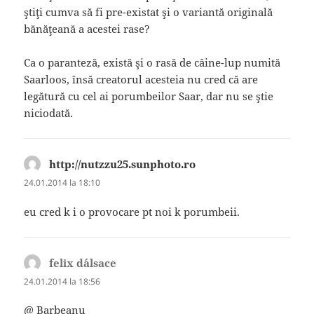
ştiţi cumva să fi pre-existat şi o variantă originală
bănăţeană a acestei rase?
Ca o paranteză, există şi o rasă de câine-lup numită
Saarloos, însă creatorul acesteia nu cred că are
legătură cu cel ai porumbeilor Saar, dar nu se ştie
niciodată.
http://nutzzu25.sunphoto.ro
spune:
24.01.2014 la 18:10
eu cred k i o provocare pt noi k porumbeii.
felix d´alsace
spune:
24.01.2014 la 18:56
@ Barbeanu