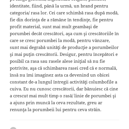
identitate, fiind, până la urmă, un brand pentru
categoria/ rasa lor. Cei care schimbă rasa după modă,
fie din dorinţa de a rămâne în tendinţe, fie pentru
profit material, sunt mai mult geambaşi de
porumbei decât crescători, aşa cum şi crescătoriile în
care se cresc porumbei la modă, pentru vânzare,
sunt mai degrabă unităţi de producţie a porumbeilor
şi mai puţin crescătorii. Desigur, pentru începători e
posibil ca rasa sau rasele alese iniţial să nu fie
potrivite, aşa că schimbarea rasei cred că e normală,
însă nu îmi imaginez asta ca devenind un obicei
constant de-a lungul întregii activităţi columbofile a
cuiva. Eu nu cunosc crescătorii, dar bănuiesc că cine
a crescut mai mult timp o rasă/ linie de porumbei şi
a ajuns prin muncă la ceva rezultate, greu ar
renunţa la porumbeii lui pentru ceva străin.