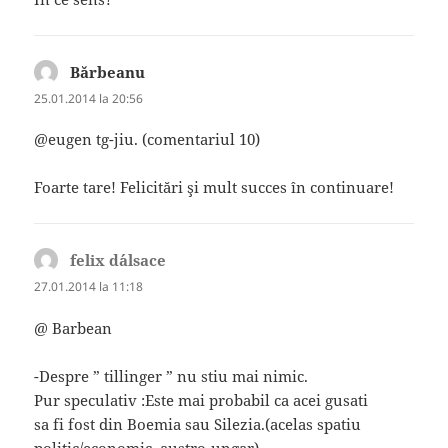
Bărbeanu
spune:
25.01.2014 la 20:56
@eugen tg-jiu. (comentariul 10)
Foarte tare! Felicitări şi mult succes în continuare!
felix d´alsace
spune:
27.01.2014 la 11:18
@ Barbean
-Despre ” tillinger ” nu stiu mai nimic.
Pur speculativ :Este mai probabil ca acei gusati
sa fi fost din Boemia sau Silezia.(acelas spatiu
politic/economic, austro-ungar)