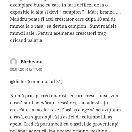
exemplare bune cu care in tara defilezi de la o
expozitie la alta si devi ” campion ” . Mare branza ….
Mandru poate fi acel crescator care dupa 10 ani de
munca la o rasa , sa devina campion . Sunt roadele
muncii sale . Pentru asemenea crescatori trag
oricand palaria .
Bărbeanu
spune:
30.01.2014 la 17:40
@dieter (comentariul 21)
Nu mă pricep, cred doar că cei care cresc consecvent
o rasă sunt adevăraţi crescători, sau adevăraţii
crescători ai acelei rase. Dacă aş alege să achiziţionez
o rasă, cu siguranţă că la astfel de columbofili aş
apela. Cred că porumbeii cu o astfel de provenienţă,
pe lângă genetică, înglobează origine, pasiune,