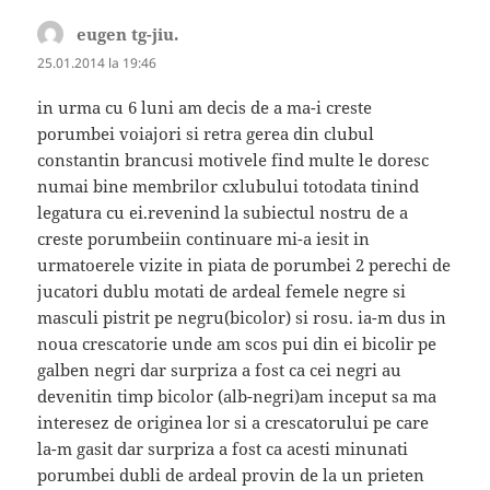
eugen tg-jiu.
spune:
25.01.2014 la 19:46
in urma cu 6 luni am decis de a ma-i creste
porumbei voiajori si retra gerea din clubul
constantin brancusi motivele find multe le doresc
numai bine membrilor cxlubului totodata tinind
legatura cu ei.revenind la subiectul nostru de a
creste porumbeiin continuare mi-a iesit in
urmatoerele vizite in piata de porumbei 2 perechi de
jucatori dublu motati de ardeal femele negre si
masculi pistrit pe negru(bicolor) si rosu. ia-m dus in
noua crescatorie unde am scos pui din ei bicolir pe
galben negri dar surpriza a fost ca cei negri au
devenitin timp bicolor (alb-negri)am inceput sa ma
interesez de originea lor si a crescatorului pe care
la-m gasit dar surpriza a fost ca acesti minunati
porumbei dubli de ardeal provin de la un prieten