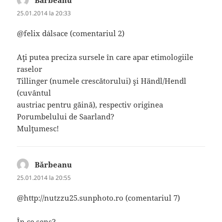
25.01.2014 la 20:33
@felix d´alsace (comentariul 2)
Aţi putea preciza sursele în care apar etimologiile
raselor
Tillinger (numele crescătorului) şi Händl/Hendl
(cuvântul
austriac pentru găină), respectiv originea
Porumbelului de Saarland?
Mulţumesc!
Bărbeanu
spune:
25.01.2014 la 20:55
@http://nutzzu25.sunphoto.ro (comentariul 7)
În ce sens?