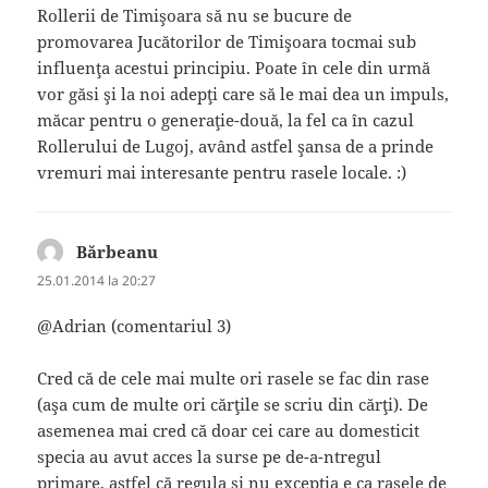
Rollerii de Timişoara să nu se bucure de
promovarea Jucătorilor de Timişoara tocmai sub
influenţa acestui principiu. Poate în cele din urmă
vor găsi şi la noi adepţi care să le mai dea un impuls,
măcar pentru o generaţie-două, la fel ca în cazul
Rollerului de Lugoj, având astfel şansa de a prinde
vremuri mai interesante pentru rasele locale. :)
Bărbeanu
spune:
25.01.2014 la 20:27
@Adrian (comentariul 3)
Cred că de cele mai multe ori rasele se fac din rase
(aşa cum de multe ori cărţile se scriu din cărţi). De
asemenea mai cred că doar cei care au domesticit
specia au avut acces la surse pe de-a-ntregul
primare, astfel că regula şi nu excepţia e ca rasele de