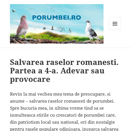
MENIU
ȘI
WIDGET-
Porumbei.ro
URI
Salvarea raselor romanesti.
Partea a 4-a. Adevar sau
provocare
Revin la mai vechea mea tema de preocupare, si
anume – salvarea raselor romanesti de porumbei.
Spre bucuria mea, in ultima vreme tind sa se
inmulteasca stirile cu crescatori de porumbei care,
din patriotism local sau national, ori din nostalgie
pentru rasele populare odinioara, incearca salvarea