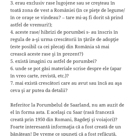
3. erau exclusiv rase lugojene sau se creşteau în
toată zona de vest a României (în ce pieţe de legume/
în ce oraşe se vindeau? – tare mi-aş fi dorit să prind
astfel de vremuri!);
4. aceste rase/ hibrizi de porumbei s- au înscris în
regula de a-şi urma crescătorii în ţările de adopţie
(este posibil ca cei plecaţi din România să mai
crească aceste rase şi în prezent?)
5. există imagini cu astfel de porumbei?
6. unde se pot găsi materiale scrise despre ele (apar
în vreo carte, revistă, etc.)?
7. mai există crescători care au avut sau încă au aşa
ceva şi ar putea da detalii?
Referitor la Porumbelul de Saarland, nu am auzit de
el în forma asta. E acelaşi cu Saar (rasă franceză
creată prin 1950 din Romani, Bagdeţi şi voiajori)?
Foarte interesantă informaţia că a fost creată de un
bănăţean! De vreme ce spuneţi că a fost refăcută,