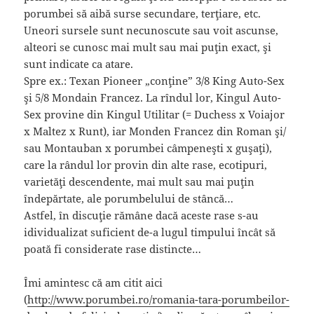
porumbei să aibă surse secundare, terţiare, etc.
Uneori sursele sunt necunoscute sau voit ascunse,
alteori se cunosc mai mult sau mai puţin exact, şi
sunt indicate ca atare.
Spre ex.: Texan Pioneer „conţine” 3/8 King Auto-Sex
şi 5/8 Mondain Francez. La rîndul lor, Kingul Auto-
Sex provine din Kingul Utilitar (= Duchess x Voiajor
x Maltez x Runt), iar Monden Francez din Roman şi/
sau Montauban x porumbei câmpeneşti x guşaţi),
care la rândul lor provin din alte rase, ecotipuri,
varietăţi descendente, mai mult sau mai puţin
îndepărtate, ale porumbelului de stâncă…
Astfel, în discuţie rămâne dacă aceste rase s-au
idividualizat suficient de-a lugul timpului încât să
poată fi considerate rase distincte…
Îmi amintesc că am citit aici
(
http://www.porumbei.ro/romania-tara-porumbeilor-