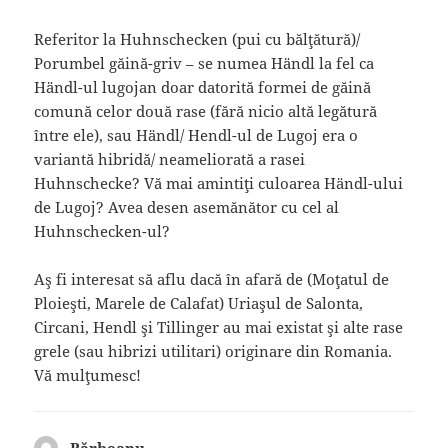
Referitor la Huhnschecken (pui cu bălţătură)/
Porumbel găină-griv – se numea Händl la fel ca
Händl-ul lugojan doar datorită formei de găină
comună celor două rase (fără nicio altă legătură
între ele), sau Händl/ Hendl-ul de Lugoj era o
variantă hibridă/ neameliorată a rasei
Huhnschecke? Vă mai amintiţi culoarea Händl-ului
de Lugoj? Avea desen asemănător cu cel al
Huhnschecken-ul?
Aş fi interesat să aflu dacă în afară de (Moţatul de
Ploieşti, Marele de Calafat) Uriaşul de Salonta,
Circani, Hendl şi Tillinger au mai existat şi alte rase
grele (sau hibrizi utilitari) originare din Romania.
Vă mulţumesc!
Bărbeanu
spune: