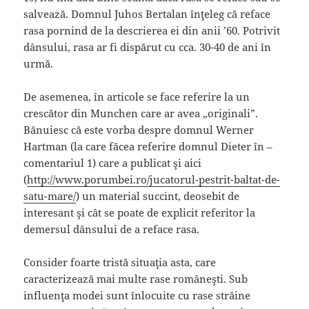
salvează. Domnul Juhos Bertalan înţeleg că reface
rasa pornind de la descrierea ei din anii ’60. Potrivit
dânsului, rasa ar fi dispărut cu cca. 30-40 de ani în
urmă.
De asemenea, în articole se face referire la un
crescător din Munchen care ar avea „originali”.
Bănuiesc că este vorba despre domnul Werner
Hartman (la care făcea referire domnul Dieter în –
comentariul 1) care a publicat şi aici
(
http://www.porumbei.ro/jucatorul-pestrit-baltat-de-
satu-mare/
) un material succint, deosebit de
interesant şi cât se poate de explicit referitor la
demersul dânsului de a reface rasa.
Consider foarte tristă situaţia asta, care
caracterizează mai multe rase româneşti. Sub
influenţa modei sunt înlocuite cu rase străine