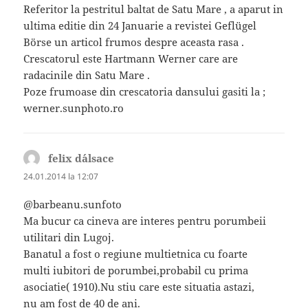
Referitor la pestritul baltat de Satu Mare , a aparut in
ultima editie din 24 Januarie a revistei Geflügel
Börse un articol frumos despre aceasta rasa .
Crescatorul este Hartmann Werner care are
radacinile din Satu Mare .
Poze frumoase din crescatoria dansului gasiti la ;
werner.sunphoto.ro
felix d´alsace
spune:
24.01.2014 la 12:07
@barbeanu.sunfoto
Ma bucur ca cineva are interes pentru porumbeii
utilitari din Lugoj.
Banatul a fost o regiune multietnica cu foarte
multi iubitori de porumbei,probabil cu prima
asociatie( 1910).Nu stiu care este situatia astazi,
nu am fost de 40 de ani.