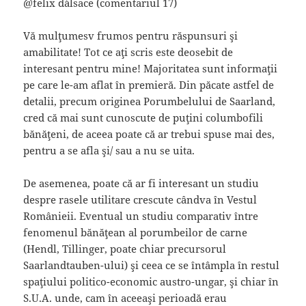
@felix d´alsace (comentariul 17)
Vă mulţumesv frumos pentru răspunsuri şi
amabilitate! Tot ce aţi scris este deosebit de
interesant pentru mine! Majoritatea sunt informaţii
pe care le-am aflat în premieră. Din păcate astfel de
detalii, precum originea Porumbelului de Saarland,
cred că mai sunt cunoscute de puţini columbofili
bănăţeni, de aceea poate că ar trebui spuse mai des,
pentru a se afla şi/ sau a nu se uita.
De asemenea, poate că ar fi interesant un studiu
despre rasele utilitare crescute cândva în Vestul
Românieii. Eventual un studiu comparativ între
fenomenul bănăţean al porumbeilor de carne
(Hendl, Tillinger, poate chiar precursorul
Saarlandtauben-ului) şi ceea ce se întâmpla în restul
spaţiului politico-economic austro-ungar, şi chiar în
S.U.A. unde, cam în aceeaşi perioadă erau