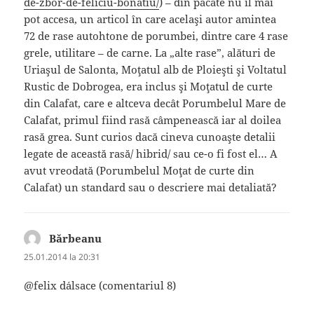
de-zbor-de-feliciu-bonatiu/
) – din păcate nu îl mai
pot accesa, un articol în care acelaşi autor amintea
72 de rase autohtone de porumbei, dintre care 4 rase
grele, utilitare – de carne. La „alte rase”, alături de
Uriaşul de Salonta, Moţatul alb de Ploieşti şi Voltatul
Rustic de Dobrogea, era inclus şi Moţatul de curte
din Calafat, care e altceva decât Porumbelul Mare de
Calafat, primul fiind rasă câmpenească iar al doilea
rasă grea. Sunt curios dacă cineva cunoaşte detalii
legate de această rasă/ hibrid/ sau ce-o fi fost el… A
avut vreodată (Porumbelul Moţat de curte din
Calafat) un standard sau o descriere mai detaliată?
Bărbeanu
spune:
25.01.2014 la 20:31
@felix d´alsace (comentariul 8)