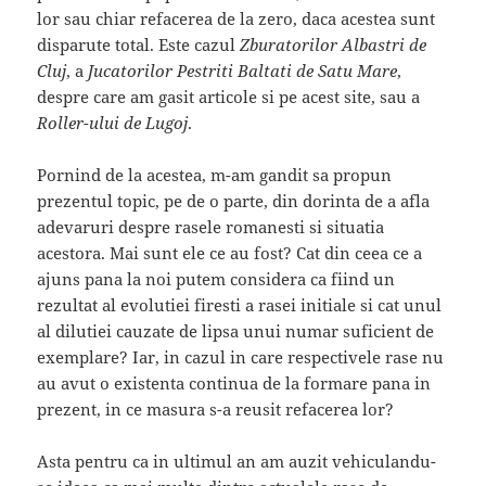
lor sau chiar refacerea de la zero, daca acestea sunt
disparute total. Este cazul
Zburatorilor Albastri de
Cluj
, a
Jucatorilor Pestriti Baltati de Satu Mare
,
despre care am gasit articole si pe acest site, sau a
Roller-ului de Lugoj
.
Pornind de la acestea, m-am gandit sa propun
prezentul topic, pe de o parte, din dorinta de a afla
adevaruri despre rasele romanesti si situatia
acestora. Mai sunt ele ce au fost? Cat din ceea ce a
ajuns pana la noi putem considera ca fiind un
rezultat al evolutiei firesti a rasei initiale si cat unul
al dilutiei cauzate de lipsa unui numar suficient de
exemplare? Iar, in cazul in care respectivele rase nu
au avut o existenta continua de la formare pana in
prezent, in ce masura s-a reusit refacerea lor?
Asta pentru ca in ultimul an am auzit vehiculandu-