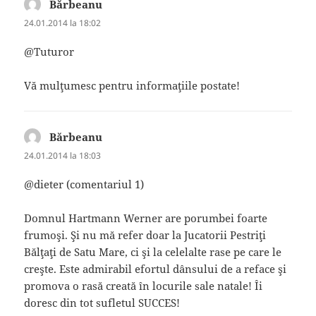
Bărbeanu
spune:
24.01.2014 la 18:02
@Tuturor
Vă mulţumesc pentru informaţiile postate!
Bărbeanu
spune:
24.01.2014 la 18:03
@dieter (comentariul 1)
Domnul Hartmann Werner are porumbei foarte
frumoşi. Şi nu mă refer doar la Jucatorii Pestriţi
Bălţaţi de Satu Mare, ci şi la celelalte rase pe care le
creşte. Este admirabil efortul dânsului de a reface şi
promova o rasă creată în locurile sale natale! Îi
doresc din tot sufletul SUCCES!