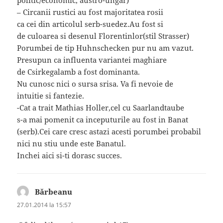
– Circanii rustici au fost majoritatea rosii
ca cei din articolul serb-suedez.Au fost si
de culoarea si desenul Florentinlor(stil Strasser)
Porumbei de tip Huhnschecken pur nu am vazut.
Presupun ca influenta variantei maghiare
de Csirkegalamb a fost dominanta.
Nu cunosc nici o sursa srisa. Va fi nevoie de
intuitie si fantezie.
-Cat a trait Mathias Holler,cel cu Saarlandtaube
s-a mai pomenit ca inceputurile au fost in Banat
(serb).Cei care cresc astazi acesti porumbei probabil
nici nu stiu unde este Banatul.
Inchei aici si-ti dorasc succes.
Bărbeanu
spune:
27.01.2014 la 15:57