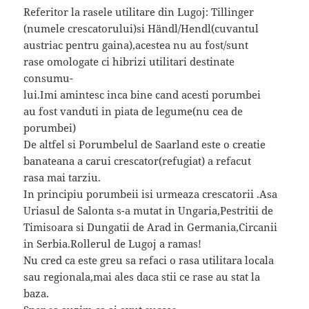
Referitor la rasele utilitare din Lugoj: Tillinger
(numele crescatorului)si Händl/Hendl(cuvantul
austriac pentru gaina),acestea nu au fost/sunt
rase omologate ci hibrizi utilitari destinate
consumu-
lui.Imi amintesc inca bine cand acesti porumbei
au fost vanduti in piata de legume(nu cea de
porumbei)
De altfel si Porumbelul de Saarland este o creatie
banateana a carui crescator(refugiat) a refacut
rasa mai tarziu.
In principiu porumbeii isi urmeaza crescatorii .Asa
Uriasul de Salonta s-a mutat in Ungaria,Pestritii de
Timisoara si Dungatii de Arad in Germania,Circanii
in Serbia.Rollerul de Lugoj a ramas!
Nu cred ca este greu sa refaci o rasa utilitara locala
sau regionala,mai ales daca stii ce rase au stat la
baza.