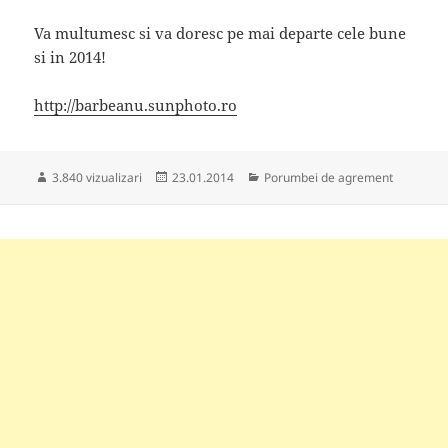
Va multumesc si va doresc pe mai departe cele bune
si in 2014!
http://barbeanu.sunphoto.ro
Publicat
Categorii
3.840 vizualizari
23.01.2014
Porumbei de agrement
pe