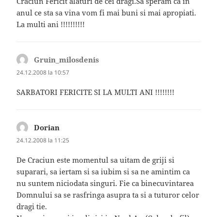
Craciun Fericit alaturi de cei dragi.Sa speram ca in
anul ce sta sa vina vom fi mai buni si mai apropiati.
La multi ani !!!!!!!!!!
Gruin_milosdenis
spune:
24.12.2008 la 10:57
SARBATORI FERICITE SI LA MULTI ANI !!!!!!!!
Dorian
spune:
24.12.2008 la 11:25
De Craciun este momentul sa uitam de griji si
suparari, sa iertam si sa iubim si sa ne amintim ca
nu suntem niciodata singuri. Fie ca binecuvintarea
Domnului sa se rasfringa asupra ta si a tuturor celor
dragi tie.