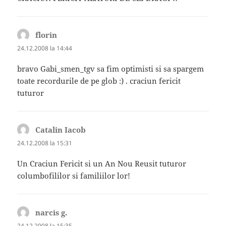
florin
spune:
24.12.2008 la 14:44
bravo Gabi_smen_tgv sa fim optimisti si sa spargem
toate recordurile de pe glob :) . craciun fericit
tuturor
Catalin Iacob
spune:
24.12.2008 la 15:31
Un Craciun Fericit si un An Nou Reusit tuturor
columbofililor si familiilor lor!
narcis g.
spune:
24.12.2008 la 15:35