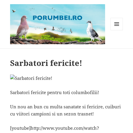
MENIU
ȘI
WIDGET-
Porumbei.ro
URI
Sarbatori fericite!
Sarbatori fericite pentru toti columbofilii!
Un nou an bun cu multa sanatate si fericire, cuiburi
cu viitori campioni si un sezon trasnet!
[youtube]http://www.youtube.com/watch?