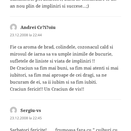
an nou plin de impliniri si succese…;)
Andrei Cr?i?oiu
spune:
23.12.2008 la 22:44
Fie ca aroma de brad, colindele, cozonacul cald si
mirosul de iarna sa va umple inimile de bucurie,
sufletele de liniste si viata de impliniri !!
De Craciun sa fim mai buni, sa fim mai atenti si mai
iubitori, sa fim mai aproape de cei dragi, sa ne
bucuram de ei, sa ii iubim si sa fim iubiti.
Craciun fericit!! Un Craciun de vis!!
Sergiu-vs
spune:
23.12.2008 la 22:45
Sarbatori fericite! ….. frumoasa faza cu ” cuiburi cu