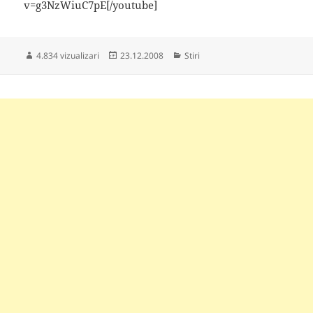
v=g3NzWiuC7pE[/youtube]
Publicat
Categorii
4.834 vizualizari
23.12.2008
Stiri
pe