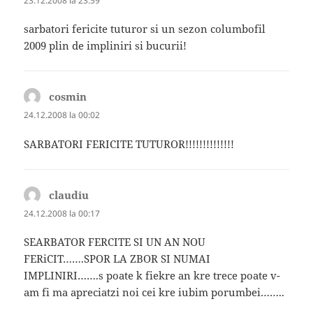
23.12.2008 la 23:59
sarbatori fericite tuturor si un sezon columbofil
2009 plin de impliniri si bucurii!
cosmin
spune:
24.12.2008 la 00:02
SARBATORI FERICITE TUTUROR!!!!!!!!!!!!!!
claudiu
spune:
24.12.2008 la 00:17
SEARBATOR FERCITE SI UN AN NOU
FERiCIT…….SPOR LA ZBOR SI NUMAI
IMPLINIRI…….s poate k fiekre an kre trece poate v-
am fi ma apreciatzi noi cei kre iubim porumbei……..