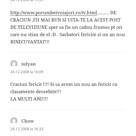
http://www.porumbeivoiajori.ro/tv.html
……… DE
CRACIUN ,FII MAI BUN SI UITA-TE LA ACEST POST
DE TELEVIZIUNE sper sa fie un cadou frumos pt cei
care nu stiau de el :D . Sarbatori fericite si un an nou
BINECUVANTAT!!!
iulyan
spune:
24.12.2008 la 16:09
Craciun fericit !!!! Si sa avem un nou an fericit cu
clasamente deosebite!!!
LA MULTI ANI!!!!
Chow
spune:
24.12.2008 la 16:33