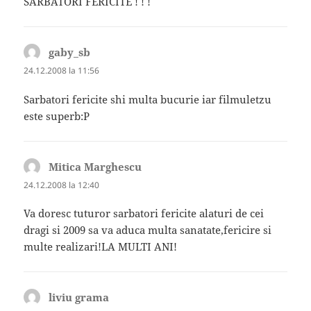
SARBATORI FERICITE ! ! !
gaby_sb
spune:
24.12.2008 la 11:56
Sarbatori fericite shi multa bucurie iar filmuletzu
este superb:P
Mitica Marghescu
spune:
24.12.2008 la 12:40
Va doresc tuturor sarbatori fericite alaturi de cei
dragi si 2009 sa va aduca multa sanatate,fericire si
multe realizari!LA MULTI ANI!
liviu grama
spune: