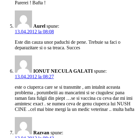
Parerei ! Bafta !
Aurel
spune:
13.04.2012 la 08:08
Este din cauza unor paduchi de pene. Trebuie sa faci o
deparazitare si o sa treaca. Succes
IONUT NECULA GALATI
spune:
13.04.2012 la 08:27
este o ciuperca care se si transmite , am intalnit aceasta
problema , porumbeiii au mancarimi si se ciugulesc pana
raman fara fulgii din piept …se si vaccina cu ceva dar mi imi
amintesc exact . se numea ceva de genu ciuperca lui NUSH
CINE ..cel mai bine mergi la un medic veterinar .. multa bafta
Razvan
spune: