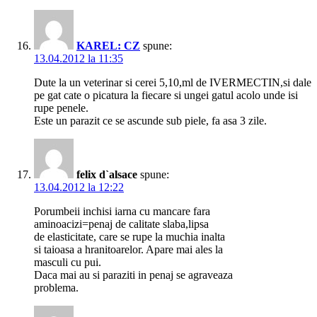
KAREL: CZ
spune:
13.04.2012 la 11:35
Dute la un veterinar si cerei 5,10,ml de IVERMECTIN,si dale
pe gat cate o picatura la fiecare si ungei gatul acolo unde isi
rupe penele.
Este un parazit ce se ascunde sub piele, fa asa 3 zile.
felix d`alsace
spune:
13.04.2012 la 12:22
Porumbeii inchisi iarna cu mancare fara
aminoacizi=penaj de calitate slaba,lipsa
de elasticitate, care se rupe la muchia inalta
si taioasa a hranitoarelor. Apare mai ales la
masculi cu pui.
Daca mai au si paraziti in penaj se agraveaza
problema.