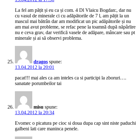
La fel am pățit și eu ca și com. 4 Dl Vlaicu Bogdan:, dar nu
cu vasul de minerale ci cu adăpătorile de 7 l, am pățit la un
mascul mai bătrân dar am modificat un pic adăpătorile și nu
am mai avut probleme, se refac pene la toamnă după năpârlire
nu e ceva grav, dar verifică vasele de adăpare, mâncare sau pt
minerale și ai să observi problema.
dragos
spune:
13.04.2012 la 20:01
pacat!!! mai ales ca am inteles ca si participi la zboruri….
sanatate porumbeilor tai
misu
spune:
13.04.2012 la 20:34
Evomec o picatura pe cioc si doua dupa cap sint niste paduchi
galbeni lati care maninca penele.