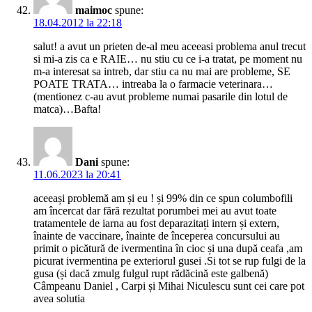
maimoc
spune:
18.04.2012 la 22:18
salut! a avut un prieten de-al meu aceeasi problema anul trecut
si mi-a zis ca e RAIE… nu stiu cu ce i-a tratat, pe moment nu
m-a interesat sa intreb, dar stiu ca nu mai are probleme, SE
POATE TRATA… intreaba la o farmacie veterinara…
(mentionez c-au avut probleme numai pasarile din lotul de
matca)…Bafta!
Dani
spune:
11.06.2023 la 20:41
aceeași problemă am și eu ! și 99% din ce spun columbofili
am încercat dar fără rezultat porumbei mei au avut toate
tratamentele de iarna au fost deparazitați intern și extern,
înainte de vaccinare, înainte de începerea concursului au
primit o picătură de ivermentina în cioc și una după ceafa ,am
picurat ivermentina pe exteriorul gusei .Si tot se rup fulgi de la
gusa (și dacă zmulg fulgul rupt rădăcină este galbenă)
Câmpeanu Daniel , Carpi și Mihai Niculescu sunt cei care pot
avea solutia