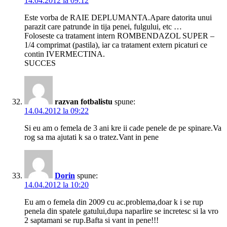
14.04.2012 la 09:12
Este vorba de RAIE DEPLUMANTA.Apare datorita unui
parazit care patrunde in tija penei, fulgului, etc …
Foloseste ca tratament intern ROMBENDAZOL SUPER –
1/4 comprimat (pastila), iar ca tratament extern picaturi ce
contin IVERMECTINA.
SUCCES
razvan fotbalistu
spune:
14.04.2012 la 09:22
Si eu am o femela de 3 ani kre ii cade penele de pe spinare.Va
rog sa ma ajutati k sa o tratez.Vant in pene
Dorin
spune:
14.04.2012 la 10:20
Eu am o femela din 2009 cu ac.problema,doar k i se rup
penela din spatele gatului,dupa naparlire se incretesc si la vro
2 saptamani se rup.Bafta si vant in pene!!!