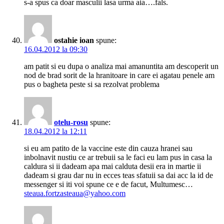
s-a spus ca doar masculii lasa urma aia….fals.
ostahie ioan
spune:
16.04.2012 la 09:30
am patit si eu dupa o analiza mai amanuntita am descoperit un
nod de brad sorit de la hranitoare in care ei agatau penele am
pus o bagheta peste si sa rezolvat problema
otelu-rosu
spune:
18.04.2012 la 12:11
si eu am patito de la vaccine este din cauza hranei sau
inbolnavit nustiu ce ar trebuii sa le faci eu lam pus in casa la
caldura si ii dadeam apa mai calduta desii era in martie ii
dadeam si grau dar nu in ecces teas sfatuii sa dai acc la id de
messenger si iti voi spune ce e de facut, Multumesc…
steaua.fortzasteaua@yahoo.com