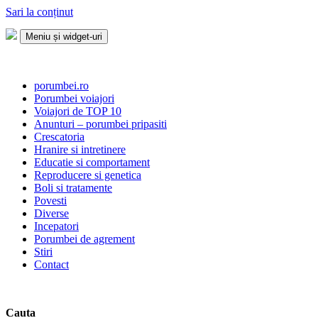
Sari la conținut
Meniu și widget-uri
Porumbei.ro
Enciclopedia porumbelului
porumbei.ro
Porumbei voiajori
Voiajori de TOP 10
Anunturi – porumbei pripasiti
Crescatoria
Hranire si intretinere
Educatie si comportament
Reproducere si genetica
Boli si tratamente
Povesti
Diverse
Incepatori
Porumbei de agrement
Stiri
Contact
Cauta