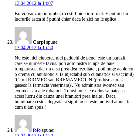
13.04.2012 la 14:07
Bravo vanzareporumbei.ro esti f bine informat. F putini stiu
lucrurile astea si f putini chiar daca le zici nu le aplica .
Carpi
spune:
13.04.2012 la 15:50
Nu este nici ciuperca nici paduchi de pene. este un parazit
care se numeste favus. poti administra in apa de baie
romparasect dar nu o sa prea dea rezultate , poti unge acolo cu
o crema cu antibiotic si fa injectabil sub cutanat(ca si vaccinul)
0,2 ml BIOMEC sau BREMAMECTIN (produse care se
gasesc la farmacia veterinara) . Nu administra ivomec sau
evomec sau alte rahaturi . Totusi nu este exclus sa pateasca
acest lucru din cauza unei hranitori prea inalte . Daca
hranitoarea este adegvata si sigut nu ea este motivul atunci fa
cum ti am spus !
fofo
spune:
13.04.2012 la 17:50