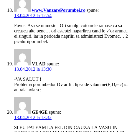
www.VanzarePorumbei.ro
spune:
13.04.2012 la 12:54
Favus. Asa se numeste . Ori smulgi cotoarele ramase ca sa
creasca alte pene… ori asteptzi naparlirea cand le v`or arunca
ei singuri, iar in perioada naprliri sa administrezi Evomec… 2
picaturi/porumbel.
VLAD
spune:
13.04.2012 la 13:30
-VA SALUT !
Problema porumbeilor Dv ar fi : lipsa de vitamine(E,D,etc) s-
au raia aviara ;
GE4GE
spune:
13.04.2012 la 13:32
SI EU PATEAM LA FEL DIN CAUZA LA VASU IN