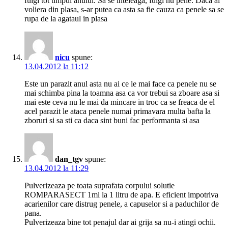
fulgi tot timpul anului. Sa se inteleaga, fulgi nu pene. Daca ai
voliera din plasa, s-ar putea ca asta sa fie cauza ca penele sa se
rupa de la agataul in plasa
nicu
spune:
13.04.2012 la 11:12
Este un parazit anul asta nu ai ce le mai face ca penele nu se
mai schimba pina la toamna asa ca vor trebui sa zboare asa si
mai este ceva nu le mai da mincare in troc ca se freaca de el
acel parazit le ataca penele numai primavara multa bafta la
zboruri si sa sti ca daca sint buni fac performanta si asa
dan_tgv
spune:
13.04.2012 la 11:29
Pulverizeaza pe toata suprafata corpului solutie
ROMPARASECT 1ml la 1 litru de apa. E eficient impotriva
acarienilor care distrug penele, a capuselor si a paduchilor de
pana.
Pulverizeaza bine tot penajul dar ai grija sa nu-i atingi ochii.