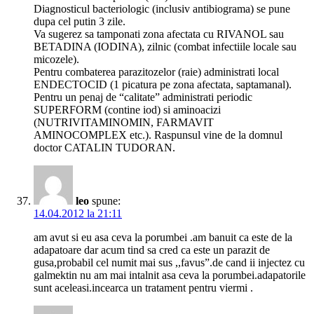
Diagnosticul bacteriologic (inclusiv antibiograma) se pune
dupa cel putin 3 zile.
Va sugerez sa tamponati zona afectata cu RIVANOL sau
BETADINA (IODINA), zilnic (combat infectiile locale sau
micozele).
Pentru combaterea parazitozelor (raie) administrati local
ENDECTOCID (1 picatura pe zona afectata, saptamanal).
Pentru un penaj de “calitate” administrati periodic
SUPERFORM (contine iod) si aminoacizi
(NUTRIVITAMINOMIN, FARMAVIT
AMINOCOMPLEX etc.). Raspunsul vine de la domnul
doctor CATALIN TUDORAN.
leo
spune:
14.04.2012 la 21:11
am avut si eu asa ceva la porumbei .am banuit ca este de la
adapatoare dar acum tind sa cred ca este un parazit de
gusa,probabil cel numit mai sus ,,favus”.de cand ii injectez cu
galmektin nu am mai intalnit asa ceva la porumbei.adapatorile
sunt aceleasi.incearca un tratament pentru viermi .