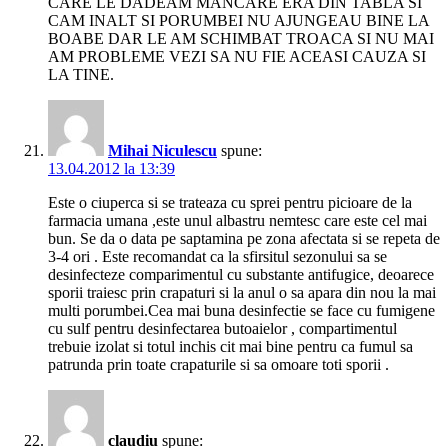
CARE LE DADEAM MANCARE ERA DIN TABLA SI
CAM INALT SI PORUMBEI NU AJUNGEAU BINE LA
BOABE DAR LE AM SCHIMBAT TROACA SI NU MAI
AM PROBLEME VEZI SA NU FIE ACEASI CAUZA SI
LA TINE.
Mihai Niculescu
spune:
13.04.2012 la 13:39
Este o ciuperca si se trateaza cu sprei pentru picioare de la
farmacia umana ,este unul albastru nemtesc care este cel mai
bun. Se da o data pe saptamina pe zona afectata si se repeta de
3-4 ori . Este recomandat ca la sfirsitul sezonului sa se
desinfecteze comparimentul cu substante antifugice, deoarece
sporii traiesc prin crapaturi si la anul o sa apara din nou la mai
multi porumbei.Cea mai buna desinfectie se face cu fumigene
cu sulf pentru desinfectarea butoaielor , compartimentul
trebuie izolat si totul inchis cit mai bine pentru ca fumul sa
patrunda prin toate crapaturile si sa omoare toti sporii .
claudiu
spune: