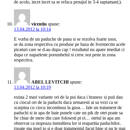
de acolo, incet incet sa se refaca penajul in 3-4 saptamani;).
vicentiu
spune:
13.04.2012 la 10:14
E vorba de un paduche de pana si se rezolva foarte usor,
se da zona respectiva cu produse pe baza de Ivermectin acele
picaturi care se d-au dupa cap ! rezultatul nu apare imediat ci
dupa ce naparleste porumbelul si cresc noi pene in zona
respectiva.
ABEL LEVITCHI
spune:
13.04.2012 la 10:19
exista 2 mari variante ori de la pui daca i hranesc si puii dau
cu ciocul ori de la paduchi daca urmaresti ai sa vezi ca se
scarpina cu ciocu incontinuu la gusa… fale un tratament de
paduchi si in apa de baie punele cate un pik de otet poate sa
fie chiar de mere din care folosesti pt ei… otetul in apa am
observat ca stopeaza inmultirea lor si reaparitia paduchilor..
(poate ma insel io si e doar tratamentul facut bine si nu le mai