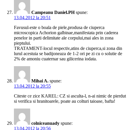
Campeanu Daniel.PH
spune:
13.04.2012 la 20:51
Favusul-este o boala de piele,produsa de ciuperca
microscopica Achorion galbinae,manifestata prin caderea
penelor in parti delimitate ale corpului,mai ales in zona
pieptului.
TRATAMENT-locul respectiv,atins de ciuperca,si zona din
lurul acestuia se badijoneaza de 1-2 ori pe zi cu o solutie de
2% de amoniu cuaternar sau gilicerina iodata.
Mihai A.
spune:
13.04.2012 la 20:55
Citeste ce zice KAREL: CZ si asculta-l, n-ai nimic de pierdut
si verifica si hranitoarele, poate au colturi taioase, bafta!
colniceanuady
spune:
13.04.2012 la 20:56