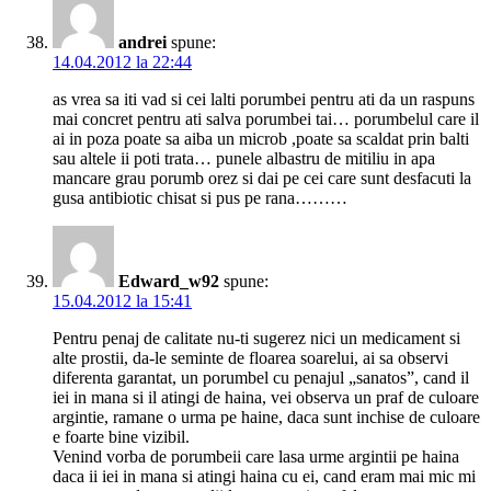
andrei
spune:
14.04.2012 la 22:44
as vrea sa iti vad si cei lalti porumbei pentru ati da un raspuns
mai concret pentru ati salva porumbei tai… porumbelul care il
ai in poza poate sa aiba un microb ,poate sa scaldat prin balti
sau altele ii poti trata… punele albastru de mitiliu in apa
mancare grau porumb orez si dai pe cei care sunt desfacuti la
gusa antibiotic chisat si pus pe rana………
Edward_w92
spune:
15.04.2012 la 15:41
Pentru penaj de calitate nu-ti sugerez nici un medicament si
alte prostii, da-le seminte de floarea soarelui, ai sa observi
diferenta garantat, un porumbel cu penajul „sanatos”, cand il
iei in mana si il atingi de haina, vei observa un praf de culoare
argintie, ramane o urma pe haine, daca sunt inchise de culoare
e foarte bine vizibil.
Venind vorba de porumbeii care lasa urme argintii pe haina
daca ii iei in mana si atingi haina cu ei, cand eram mai mic mi