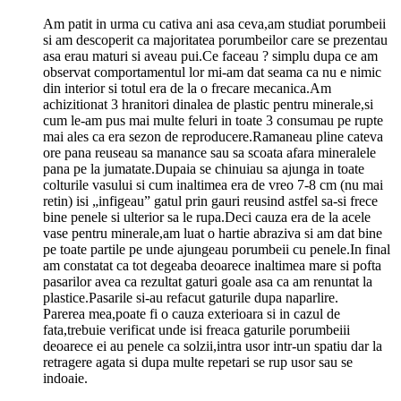
Am patit in urma cu cativa ani asa ceva,am studiat porumbeii
si am descoperit ca majoritatea porumbeilor care se prezentau
asa erau maturi si aveau pui.Ce faceau ? simplu dupa ce am
observat comportamentul lor mi-am dat seama ca nu e nimic
din interior si totul era de la o frecare mecanica.Am
achizitionat 3 hranitori dinalea de plastic pentru minerale,si
cum le-am pus mai multe feluri in toate 3 consumau pe rupte
mai ales ca era sezon de reproducere.Ramaneau pline cateva
ore pana reuseau sa manance sau sa scoata afara mineralele
pana pe la jumatate.Dupaia se chinuiau sa ajunga in toate
colturile vasului si cum inaltimea era de vreo 7-8 cm (nu mai
retin) isi „infigeau” gatul prin gauri reusind astfel sa-si frece
bine penele si ulterior sa le rupa.Deci cauza era de la acele
vase pentru minerale,am luat o hartie abraziva si am dat bine
pe toate partile pe unde ajungeau porumbeii cu penele.In final
am constatat ca tot degeaba deoarece inaltimea mare si pofta
pasarilor avea ca rezultat gaturi goale asa ca am renuntat la
plastice.Pasarile si-au refacut gaturile dupa naparlire.
Parerea mea,poate fi o cauza exterioara si in cazul de
fata,trebuie verificat unde isi freaca gaturile porumbeiii
deoarece ei au penele ca solzii,intra usor intr-un spatiu dar la
retragere agata si dupa multe repetari se rup usor sau se
indoaie.