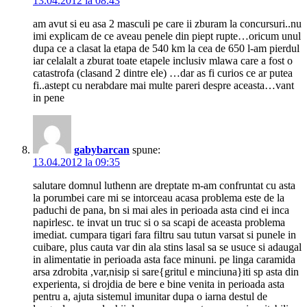
13.04.2012 la 08:43
am avut si eu asa 2 masculi pe care ii zburam la concursuri..nu
imi explicam de ce aveau penele din piept rupte…oricum unul
dupa ce a clasat la etapa de 540 km la cea de 650 l-am pierdul
iar celalalt a zburat toate etapele inclusiv mlawa care a fost o
catastrofa (clasand 2 dintre ele) …dar as fi curios ce ar putea
fi..astept cu nerabdare mai multe pareri despre aceasta…vant
in pene
gabybarcan
spune:
13.04.2012 la 09:35
salutare domnul luthenn are dreptate m-am confruntat cu asta
la porumbei care mi se intorceau acasa problema este de la
paduchi de pana, bn si mai ales in perioada asta cind ei inca
napirlesc. te invat un truc si o sa scapi de aceasta problema
imediat. cumpara tigari fara filtru sau tutun varsat si punele in
cuibare, plus cauta var din ala stins lasal sa se usuce si adaugal
in alimentatie in perioada asta face minuni. pe linga caramida
arsa zdrobita ,var,nisip si sare{gritul e minciuna}iti sp asta din
experienta, si drojdia de bere e bine venita in perioada asta
pentru a, ajuta sistemul imunitar dupa o iarna destul de