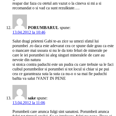
reapar dar faza cu otetul am vazut o la cineva si mi a si
recomandat o si vad ca sunt rezulktate….
PORUMBARUL
spune:
13.04.2012 la 10:46
Salut dragi prieteni Gabi te-as zice sa umezi sfatul lui
porumbei .ro daca este adevarat cea ce spune dale grau ca este
o mancare mai usoara si nu le da toto feluri de minerale pe
care le iei porumbei isi aleg singuri mineralele de care au
nevoie din natura
si stoica contra paduchi este un pudra cu care trebuie sa le faci
cuibul porumbeilor si porumbei si tot locul si chiar si pe pui
cea ce garanteaza suta la suta ca nu-o o sa mai fie paduchi
baftta va salut !VANT IN PENE
sake
spune:
13.04.2012 la 11:06
Porumbeii care arunca fulgi sint sanatosi. Porumbeii arunca