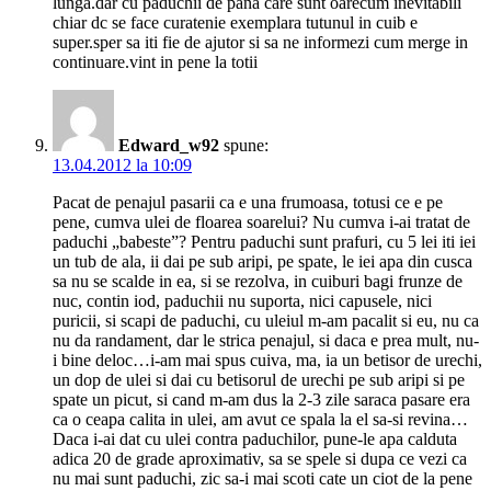
lunga.dar cu paduchii de pana care sunt oarecum inevitabili
chiar dc se face curatenie exemplara tutunul in cuib e
super.sper sa iti fie de ajutor si sa ne informezi cum merge in
continuare.vint in pene la totii
Edward_w92
spune:
13.04.2012 la 10:09
Pacat de penajul pasarii ca e una frumoasa, totusi ce e pe
pene, cumva ulei de floarea soarelui? Nu cumva i-ai tratat de
paduchi „babeste”? Pentru paduchi sunt prafuri, cu 5 lei iti iei
un tub de ala, ii dai pe sub aripi, pe spate, le iei apa din cusca
sa nu se scalde in ea, si se rezolva, in cuiburi bagi frunze de
nuc, contin iod, paduchii nu suporta, nici capusele, nici
puricii, si scapi de paduchi, cu uleiul m-am pacalit si eu, nu ca
nu da randament, dar le strica penajul, si daca e prea mult, nu-
i bine deloc…i-am mai spus cuiva, ma, ia un betisor de urechi,
un dop de ulei si dai cu betisorul de urechi pe sub aripi si pe
spate un picut, si cand m-am dus la 2-3 zile saraca pasare era
ca o ceapa calita in ulei, am avut ce spala la el sa-si revina…
Daca i-ai dat cu ulei contra paduchilor, pune-le apa calduta
adica 20 de grade aproximativ, sa se spele si dupa ce vezi ca
nu mai sunt paduchi, zic sa-i mai scoti cate un ciot de la pene