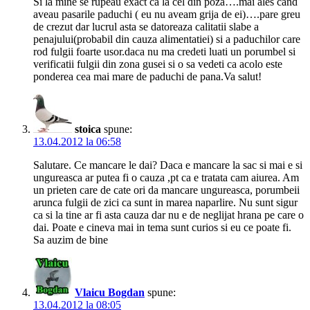
Si la mine se rupeau exact ca la cel din poza….mai ales cand
aveau pasarile paduchi ( eu nu aveam grija de ei)….pare greu
de crezut dar lucrul asta se datoreaza calitatii slabe a
penajului(probabil din cauza alimentatiei) si a paduchilor care
rod fulgii foarte usor.daca nu ma credeti luati un porumbel si
verificatii fulgii din zona gusei si o sa vedeti ca acolo este
ponderea cea mai mare de paduchi de pana.Va salut!
stoica
spune:
13.04.2012 la 06:58
Salutare. Ce mancare le dai? Daca e mancare la sac si mai e si
ungureasca ar putea fi o cauza ,pt ca e tratata cam aiurea. Am
un prieten care de cate ori da mancare ungureasca, porumbeii
arunca fulgii de zici ca sunt in marea naparlire. Nu sunt sigur
ca si la tine ar fi asta cauza dar nu e de neglijat hrana pe care o
dai. Poate e cineva mai in tema sunt curios si eu ce poate fi.
Sa auzim de bine
Vlaicu Bogdan
spune:
13.04.2012 la 08:05