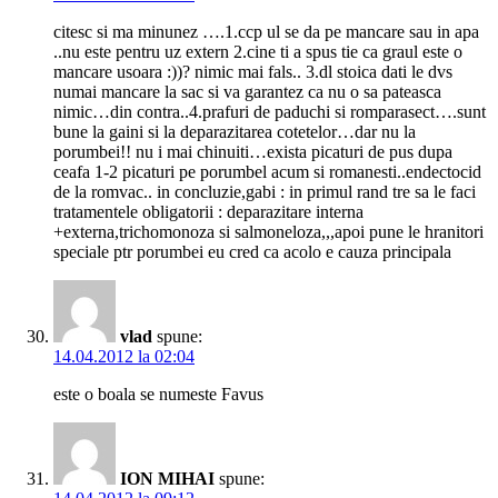
citesc si ma minunez ….1.ccp ul se da pe mancare sau in apa
..nu este pentru uz extern 2.cine ti a spus tie ca graul este o
mancare usoara :))? nimic mai fals.. 3.dl stoica dati le dvs
numai mancare la sac si va garantez ca nu o sa pateasca
nimic…din contra..4.prafuri de paduchi si romparasect….sunt
bune la gaini si la deparazitarea cotetelor…dar nu la
porumbei!! nu i mai chinuiti…exista picaturi de pus dupa
ceafa 1-2 picaturi pe porumbel acum si romanesti..endectocid
de la romvac.. in concluzie,gabi : in primul rand tre sa le faci
tratamentele obligatorii : deparazitare interna
+externa,trichomonoza si salmoneloza,,,apoi pune le hranitori
speciale ptr porumbei eu cred ca acolo e cauza principala
vlad
spune:
14.04.2012 la 02:04
este o boala se numeste Favus
ION MIHAI
spune: