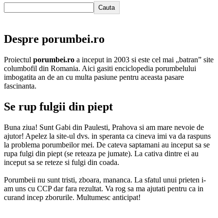
Cauta
Despre porumbei.ro
Proiectul
porumbei.ro
a inceput in 2003 si este cel mai „batran” site
columbofil din Romania. Aici gasiti enciclopedia porumbelului
imbogatita an de an cu multa pasiune pentru aceasta pasare
fascinanta.
Se rup fulgii din piept
Buna ziua! Sunt Gabi din Paulesti, Prahova si am mare nevoie de
ajutor! Apelez la site-ul dvs. in speranta ca cineva imi va da raspuns
la problema porumbeilor mei. De cateva saptamani au inceput sa se
rupa fulgi din piept (se reteaza pe jumate). La cativa dintre ei au
inceput sa se reteze si fulgi din coada.
Porumbeii nu sunt tristi, zboara, mananca. La sfatul unui prieten i-
am uns cu CCP dar fara rezultat. Va rog sa ma ajutati pentru ca in
curand incep zborurile. Multumesc anticipat!