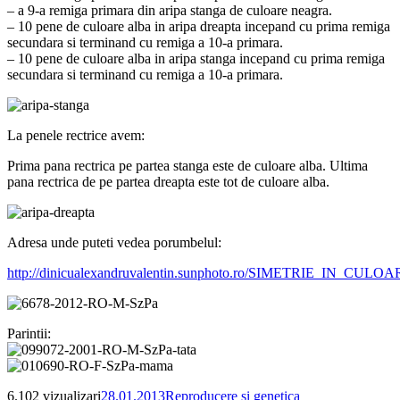
– a 9-a remiga primara din aripa stanga de culoare neagra.
– 10 pene de culoare alba in aripa dreapta incepand cu prima remiga
secundara si terminand cu remiga a 10-a primara.
– 10 pene de culoare alba in aripa stanga incepand cu prima remiga
secundara si terminand cu remiga a 10-a primara.
La penele rectrice avem:
Prima pana rectrica pe partea stanga este de culoare alba. Ultima
pana rectrica de pe partea dreapta este tot de culoare alba.
Adresa unde puteti vedea porumbelul:
http://dinicualexandruvalentin.sunphoto.ro/SIMETRIE_IN_CULO
Parintii:
Publicat
Categorii
6.102 vizualizari
28.01.2013
Reproducere si genetica