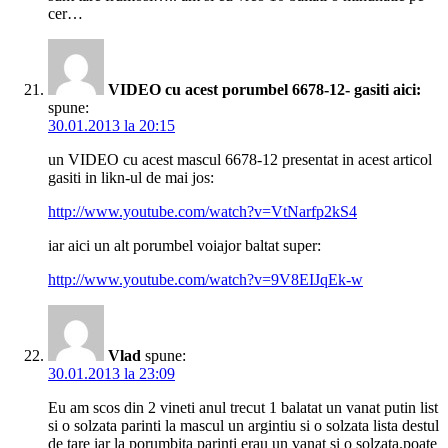
cer…
VIDEO cu acest porumbel 6678-12- gasiti aici:
spune:
30.01.2013 la 20:15
un VIDEO cu acest mascul 6678-12 presentat in acest articol
gasiti in likn-ul de mai jos:
http://www.youtube.com/watch?v=VtNarfp2kS4
iar aici un alt porumbel voiajor baltat super:
http://www.youtube.com/watch?v=9V8EIJqEk-w
Vlad
spune:
30.01.2013 la 23:09
Eu am scos din 2 vineti anul trecut 1 balatat un vanat putin list
si o solzata parinti la mascul un argintiu si o solzata lista destul
de tare iar la porumbita parinti erau un vanat si o solzata.poate