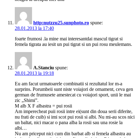
http:nutzzu25.sunphoto.ro
spune:
28.01.2013 la 17:40
foarte frumosi .la mine mai interesantdai mascul tigrat si
femela tigrata au iesit un pui tigrat si un pui rosu meulemans.
A.Stanciu
spune:
28.01.2013 la 19:18
Eu am facut urmatoarele combinatii si rezultatul lor m-a
surprins. Porumbeii sunt niste voiajori de ornament, ceva gen
german de frumusete amestecat cu voiajori sport, unii le mai
zic „Shimi”.
M alb X F albastra = pui rosii
Am imperecheat puii rosii intre ei(sunt din doua serii diferite,
nu frati de cuib) si imi scot pui rosii si albi. Nu mi-au scos nici
un baltat, nici macar o pana alba la rosii sau una rosie la
albi…
Nu am priceput nici cum din barbat alb si femela albastra au