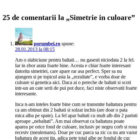
25 de comentarii la „Simetrie in culoare”
porumbei.ro
spune:
28.01.2013 la 08:15
Am o slabiciune pentru baltati… nu gasesti niciodata 2 la fel.
Iar in zbor arata foarte bine. Acesta e chiar foarte interesant
datorita simetriei, care apare rar asa perfect. Sper sa nu
ajungem si pe topicul asta la „rezultate”, e vorba doar de
culoare si genetica aici. Daca ai o pereche de baltati si scoti
intr-un an cate serii de pui pot duce, faci niste observatii foarte
interesante.
Inca n-am inteles foarte bine cum se transmite baltatura pentru
ca am obtinut din 2 baltati si solzat inchis (are doar o pata
mica alba pe spate). La fel apar baltati cu mult alb din 2 parinti
aproape „nebaltati”. Am mai observat ca baltatura poate
aparea pe orice fond de culoare, inclusiv pe negru corb si rosu
recesiv (meulemans). Doar pe cuc parca sa zic ca nu am vazut
baltatura de acest tip, adica pete total albe pe fondul de cuc