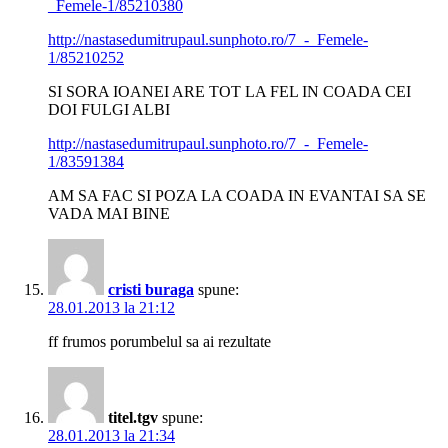
_Femele-1/85210380
http://nastasedumitrupaul.sunphoto.ro/7_-_Femele-
1/85210252
SI SORA IOANEI ARE TOT LA FEL IN COADA CEI
DOI FULGI ALBI
http://nastasedumitrupaul.sunphoto.ro/7_-_Femele-
1/83591384
AM SA FAC SI POZA LA COADA IN EVANTAI SA SE
VADA MAI BINE
cristi buraga
spune:
28.01.2013 la 21:12
ff frumos porumbelul sa ai rezultate
titel.tgv
spune:
28.01.2013 la 21:34