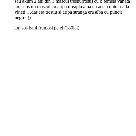
sau akum 2 ani din 1 mascul trestiu(rosu) cu o femela vanata
am scos un mascul cu aripa dreapta alba cu acel contur ca la
vineti …dar era trestiu si aripa stranga era alba cu puncte
negre :))
am sos bani frumosi pe el (180lei)