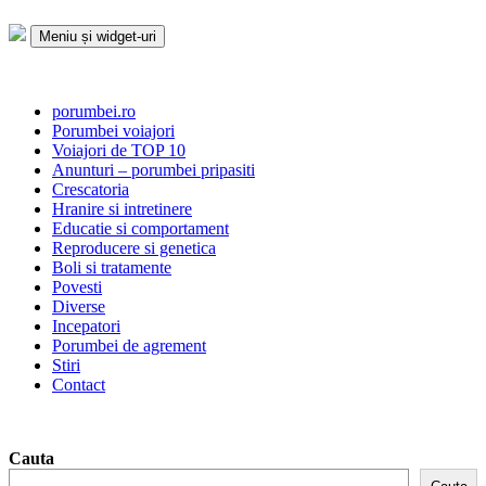
Sari
la
Meniu și widget-uri
conținut
Porumbei.ro
Enciclopedia porumbelului
porumbei.ro
Porumbei voiajori
Voiajori de TOP 10
Anunturi – porumbei pripasiti
Crescatoria
Hranire si intretinere
Educatie si comportament
Reproducere si genetica
Boli si tratamente
Povesti
Diverse
Incepatori
Porumbei de agrement
Stiri
Contact
Cauta