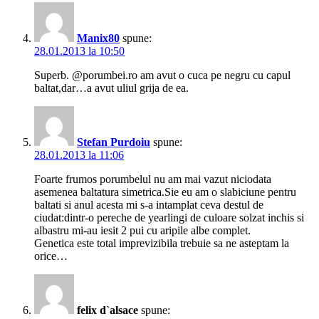
Manix80
spune:
28.01.2013 la 10:50
Superb. @porumbei.ro am avut o cuca pe negru cu capul
baltat,dar…a avut uliul grija de ea.
Stefan Purdoiu
spune:
28.01.2013 la 11:06
Foarte frumos porumbelul nu am mai vazut niciodata
asemenea baltatura simetrica.Sie eu am o slabiciune pentru
baltati si anul acesta mi s-a intamplat ceva destul de
ciudat:dintr-o pereche de yearlingi de culoare solzat inchis si
albastru mi-au iesit 2 pui cu aripile albe complet.
Genetica este total imprevizibila trebuie sa ne asteptam la
orice…
felix d`alsace
spune: