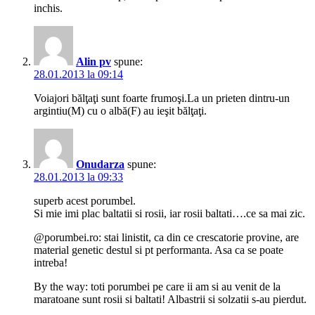
inchis.
Alin pv
spune:
28.01.2013 la 09:14
Voiajori bălţaţi sunt foarte frumoşi.La un prieten dintru-un
argintiu(M) cu o albă(F) au ieşit bălţaţi.
Onudarza
spune:
28.01.2013 la 09:33
superb acest porumbel.
Si mie imi plac baltatii si rosii, iar rosii baltati….ce sa mai zic.
@porumbei.ro: stai linistit, ca din ce crescatorie provine, are
material genetic destul si pt performanta. Asa ca se poate
intreba!
By the way: toti porumbei pe care ii am si au venit de la
maratoane sunt rosii si baltati! Albastrii si solzatii s-au pierdut.