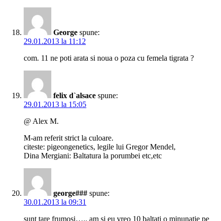
George
spune:
29.01.2013 la 11:12
com. 11 ne poti arata si noua o poza cu femela tigrata ?
felix d`alsace
spune:
29.01.2013 la 15:05
@ Alex M.
M-am referit strict la culoare.
citeste: pigeongenetics, legile lui Gregor Mendel,
Dina Mergiani: Baltatura la porumbei etc,etc
george###
spune:
30.01.2013 la 09:31
sunt tare frumosi….. am si eu vreo 10 baltati o minunatie pe