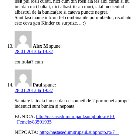
iesit pui rosii curati, nici cum din rosii aia ies albi curati si nu
imi dau nici baltati, nici albastrii sau muri, tatal mostenind
albastrul de la bunica(are si cateva puncte negre).
Sunt fascinante intr-un fel combinatiile porumbeilor, rezultatul
este ceva gen Kinder cu surprize… :)
Alex M
spune:
28.01.2013 la 19:37
controlat? cum
Paul
spune:
28.01.2013 la 19:37
Salutare la toata lumea dar ce spuneti de 2 porumbei aprope
indentici sunt bunica si nepoata
BUNICA:
http://nastasedumitrupaul.sunphoto.ro/10-
_Femele/83591935
NEPOATA:
http://nastasedumitrupaul.sunphoto.ro/7_-