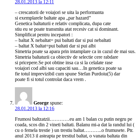
28.01.2013 la 12:11
– crescatorii de voiajori se uita la performanta
si exemplarele baltate apa „par hazard”
Genetica baltaturii e relativ complicata, dupa cate
stiu eu se poate transmita atat recesiv cat si dominant.
Simplificat pentru incepatori :
– baltat X nebaltat= pui baltati dar si pui nebaltati
– baltat X baltat=pui baltati dar si pui albi
Simetria poate sa apara prin intamplare ca in cazul de mai sus.
Simetria baltaturii ca obiectiv de selectie cere rabdare
si pricepere.Se pot obtine insa ca si la celalate rase
voiajori cod albi sau capaciti sau…In genetica poate sa
fie totul imprevizibil cum spune Stefan Purdoiu(5) dar
poate fi si totul controlat daca vrem .
George
spune:
28.01.2013 la 12:16
Frumosi baltzatzii…………eu am 1 balan cu putin negru pe
coada, scos din 2 vineti baltati. Balanu mi-a dat la randul lui (
cu o femela trestie ) un trestiu baltat………..o frumusete. Ptr.
anul 2013 il asteapta pe trestiul baltat, o vanata baltata din