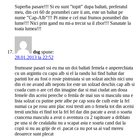
Superba pasare!!! Si eu sunt ”topit” dupa baltati, preferatul
meu, din cei 60 de porumbei care ii am, este un baltat pe
nume ”Cap-Alb”!!! Pt mine e cel mai frumos porumbel din
lume!!! Nici prin gand nu mi-a trecut sa il zbor!!! Sanatate la
toata lumea!!!
dsg
spune:
28.01.2013 la 22:52
frumoase pasari ssi eu ma un doi baltati femela e anperechiata
cu un argintiu cu capu alb si el la randu lui find baltat dar
parinti lor au fost o rosie pistruiata si un solzat anchis nici unu
din ei ne avand alb nepotu lor este un solzad deschis cap alb si
coada cum o are cel din imagine dar si mai ciudat am doua
femele din aceisi pereche o femla de mai sus si masculu una e
lista solzat cu putine pete albe pe cap sora de cuib este la fel
numai ca pe rosu ami plac rosi tresti am o femela tot din aceisi
tresti unchiu ei find tot la fel fel dar din pacate a avut o soarta
crancena masculu a avut o aventura cu 2 rapitoare a driblato
pe una si de cealalalta nu a scapat asta e soarta cand dai la
copii si nu au grije de ei .pacat ca nu pot sa ai vad mereu
deoarece sunt plecat