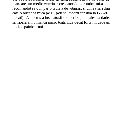
mancare, un medic veterinar crescator de porumbei mi-a
recomandat sa cumpar o tableta de vitamax si din ea sa-i dau
cate o bucatica mica pe zi( poti sa imparti capsula in 6-7 -8
bucati) . Al meu s-a insanatosit si e perfect, mia ales ca dadea
sa moara si nu manca nimic toata ziua decat fortat, ii dadeam
in cioc painica muiata in lapte.