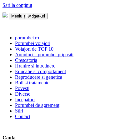
Sari la conținut
Meniu și widget-uri
Porumbei.ro
Enciclopedia porumbelului
porumbei.ro
Porumbei voiajori
Voiajori de TOP 10
Anunturi – porumbei pripasiti
Crescatoria
Hranire si intretinere
Educatie si comportament
Reproducere si genetica
Boli si tratamente
Povesti
Diverse
Incepatori
Porumbei de agrement
Stiri
Contact
Cauta