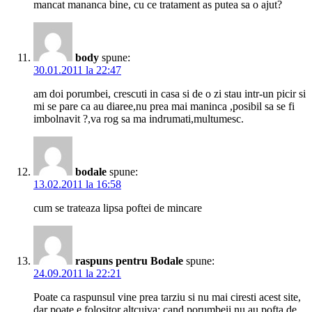
mancat mananca bine, cu ce tratament as putea sa o ajut?
body
spune:
30.01.2011 la 22:47
am doi porumbei, crescuti in casa si de o zi stau intr-un picir si
mi se pare ca au diaree,nu prea mai maninca ,posibil sa se fi
imbolnavit ?,va rog sa ma indrumati,multumesc.
bodale
spune:
13.02.2011 la 16:58
cum se trateaza lipsa poftei de mincare
raspuns pentru Bodale
spune:
24.09.2011 la 22:21
Poate ca raspunsul vine prea tarziu si nu mai ciresti acest site,
dar poate e folositor altcuiva: cand porumbeii nu au pofta de