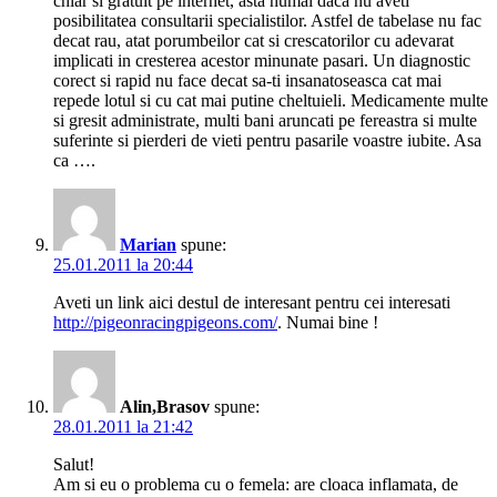
chiar si gratuit pe internet, asta numai daca nu aveti
posibilitatea consultarii specialistilor. Astfel de tabelase nu fac
decat rau, atat porumbeilor cat si crescatorilor cu adevarat
implicati in cresterea acestor minunate pasari. Un diagnostic
corect si rapid nu face decat sa-ti insanatoseasca cat mai
repede lotul si cu cat mai putine cheltuieli. Medicamente multe
si gresit administrate, multi bani aruncati pe fereastra si multe
suferinte si pierderi de vieti pentru pasarile voastre iubite. Asa
ca ….
Marian
spune:
25.01.2011 la 20:44
Aveti un link aici destul de interesant pentru cei interesati
http://pigeonracingpigeons.com/
. Numai bine !
Alin,Brasov
spune:
28.01.2011 la 21:42
Salut!
Am si eu o problema cu o femela: are cloaca inflamata, de