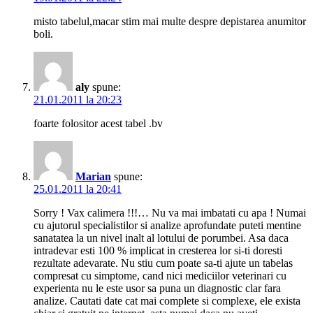
misto tabelul,macar stim mai multe despre depistarea anumitor
boli.
aly
spune:
21.01.2011 la 20:23
foarte folositor acest tabel .bv
Marian
spune:
25.01.2011 la 20:41
Sorry ! Vax calimera !!!… Nu va mai imbatati cu apa ! Numai
cu ajutorul specialistilor si analize aprofundate puteti mentine
sanatatea la un nivel inalt al lotului de porumbei. Asa daca
intradevar esti 100 % implicat in cresterea lor si-ti doresti
rezultate adevarate. Nu stiu cum poate sa-ti ajute un tabelas
compresat cu simptome, cand nici mediciilor veterinari cu
experienta nu le este usor sa puna un diagnostic clar fara
analize. Cautati date cat mai complete si complexe, ele exista