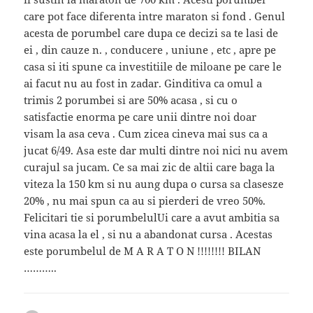
care pot face diferenta intre maraton si fond . Genul
acesta de porumbel care dupa ce decizi sa te lasi de
ei , din cauze n. , conducere , uniune , etc , apre pe
casa si iti spune ca investitiile de miloane pe care le
ai facut nu au fost in zadar. Ginditiva ca omul a
trimis 2 porumbei si are 50% acasa , si cu o
satisfactie enorma pe care unii dintre noi doar
visam la asa ceva . Cum zicea cineva mai sus ca a
jucat 6/49. Asa este dar multi dintre noi nici nu avem
curajul sa jucam. Ce sa mai zic de altii care baga la
viteza la 150 km si nu aung dupa o cursa sa clasesze
20% , nu mai spun ca au si pierderi de vreo 50%.
Felicitari tie si porumbelulUi care a avut ambitia sa
vina acasa la el , si nu a abandonat cursa . Acestas
este porumbelul de M A R A T O N !!!!!!!! BILAN
………..