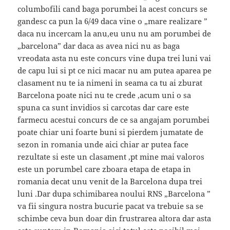
columbofili cand baga porumbei la acest concurs se
gandesc ca pun la 6/49 daca vine o „mare realizare ”
daca nu incercam la anu,eu unu nu am porumbei de
„barcelona” dar daca as avea nici nu as baga
vreodata asta nu este concurs vine dupa trei luni vai
de capu lui si pt ce nici macar nu am putea aparea pe
clasament nu te ia nimeni in seama ca tu ai zburat
Barcelona poate nici nu te crede ,acum uni o sa
spuna ca sunt invidios si carcotas dar care este
farmecu acestui concurs de ce sa angajam porumbei
poate chiar uni foarte buni si pierdem jumatate de
sezon in romania unde aici chiar ar putea face
rezultate si este un clasament ,pt mine mai valoros
este un porumbel care zboara etapa de etapa in
romania decat unu venit de la Barcelona dupa trei
luni .Dar dupa schimibarea noului RNS „Barcelona ”
va fii singura nostra bucurie pacat va trebuie sa se
schimbe ceva bun doar din frustrarea altora dar asta