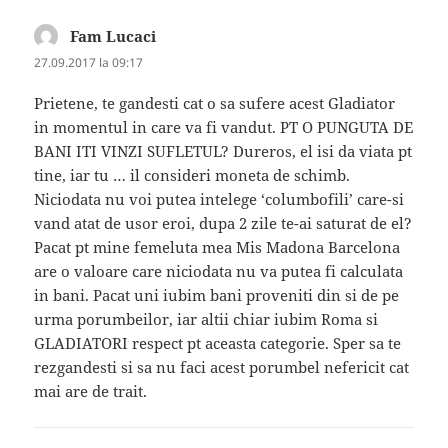
Fam Lucaci
spune:
27.09.2017 la 09:17
Prietene, te gandesti cat o sa sufere acest Gladiator
in momentul in care va fi vandut. PT O PUNGUTA DE
BANI ITI VINZI SUFLETUL? Dureros, el isi da viata pt
tine, iar tu … il consideri moneta de schimb.
Niciodata nu voi putea intelege ‘columbofili’ care-si
vand atat de usor eroi, dupa 2 zile te-ai saturat de el?
Pacat pt mine femeluta mea Mis Madona Barcelona
are o valoare care niciodata nu va putea fi calculata
in bani. Pacat uni iubim bani proveniti din si de pe
urma porumbeilor, iar altii chiar iubim Roma si
GLADIATORI respect pt aceasta categorie. Sper sa te
rezgandesti si sa nu faci acest porumbel nefericit cat
mai are de trait.