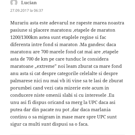
Lucian
spune:
27.09.2017 la 06:37
Murariu asta este adevarul ne rapeste marea noastra
pasiune si placere maratonu ,etapele de maraton
1200/1300km astea sunt etaplele regine si fac
diferenta intre fond si maraton .Ma gandesc daca
maratonu are 700 marele fond cat mai are ,etapele
asta de 700 de km pe care tunduc le considera
maratoane „extreme” noi leam zburat ca mare fond
anu asta si cat despre categorile celelalte si despre
palmarese nici nu mai vb iti vine sa te lasi de zburat
porumbei cand vezi cata mizerie este acum in
conducere niste omenii slabi si cu interesele .Eu
unu asi fi dispus oricand sa merg la UPC daca asi
putea dar din pacate nu pot ,dar daca marlania
continu o sa migram in mase mare spre UPC sunt
sigur ca multi sunt dispusi sa o faca.