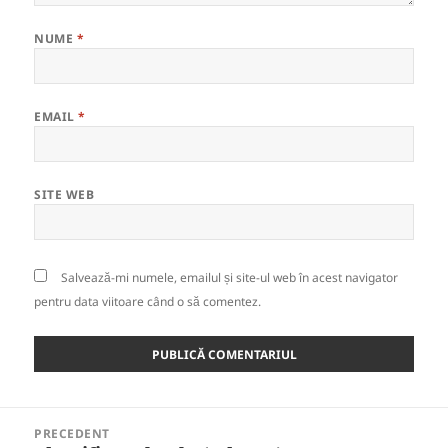
NUME
*
EMAIL
*
SITE WEB
Salvează-mi numele, emailul și site-ul web în acest navigator
pentru data viitoare când o să comentez.
Navigare
PRECEDENT
în