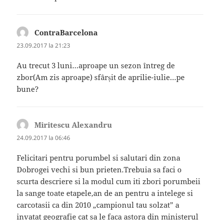
ContraBarcelona
spune:
23.09.2017 la 21:23
Au trecut 3 luni…aproape un sezon întreg de
zbor(Am zis aproape) sfârșit de aprilie-iulie…pe
bune?
Miritescu Alexandru
spune:
24.09.2017 la 06:46
Felicitari pentru porumbel si salutari din zona
Dobrogei vechi si bun prieten.Trebuia sa faci o
scurta descriere si la modul cum iti zbori porumbeii
la sange toate etapele,an de an pentru a intelege si
carcotasii ca din 2010 „campionul tau solzat” a
invatat geografie cat sa le faca astora din ministerul