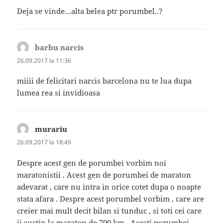
Deja se vinde…alta belea ptr porumbel..?
barbu narcis
spune:
26.09.2017 la 11:36
miiii de felicitari narcis barcelona nu te lua dupa
lumea rea si invidioasa
murariu
spune:
26.09.2017 la 18:49
Despre acest gen de porumbei vorbim noi
maratonistii . Acest gen de porumbei de maraton
adevarat , care nu intra in orice cotet dupa o noapte
stata afara . Despre acest porumbel vorbim , care are
creier mai mult decit bilan si tunduc , si toti cei care
ii sustin la maraton de 700 km . Acesti porumbei