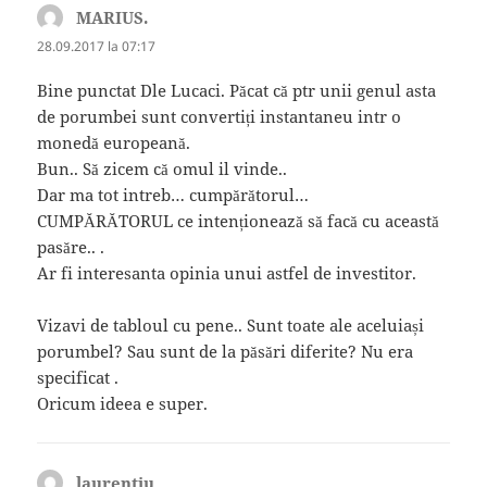
MARIUS.
spune:
28.09.2017 la 07:17
Bine punctat Dle Lucaci. Păcat că ptr unii genul asta
de porumbei sunt convertiți instantaneu intr o
monedă europeană.
Bun.. Să zicem că omul il vinde..
Dar ma tot intreb… cumpărătorul…
CUMPĂRĂTORUL ce intenționează să facă cu această
pasăre.. .
Ar fi interesanta opinia unui astfel de investitor.
Vizavi de tabloul cu pene.. Sunt toate ale aceluiași
porumbel? Sau sunt de la păsări diferite? Nu era
specificat .
Oricum ideea e super.
laurentiu
spune: