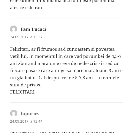
este suntem in Romania aici totul este posibil mai
ales ce este rau.
Fam Lucaci
spune:
24.09.2017 la 13:37
Felicitari, ar fi frumos sa-i cunoastem si povestea
vetii lui. In momentul in care vad porumbei de 4,5-7
ani zburand maraton e ceva de nedescris si cred ca
fiecare pasare care ajunge sa joace maratoane 3 ani e
un gladiator. Cat despre cei de 5-7,8 ani … cuvintele
sunt de prisos.
FELICITARI
lupuroz
spune:
24.09.2017 la 13:44