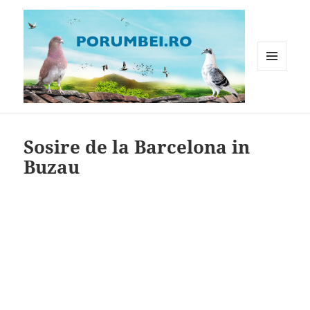
MENIU
ȘI
WIDGET-
Porumbei.ro
URI
Sosire de la Barcelona in
Buzau