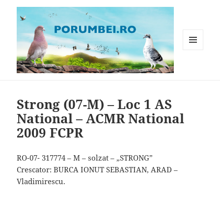
MENIU
ȘI
WIDGET-
Porumbei.ro
URI
Strong (07-M) – Loc 1 AS
National – ACMR National
2009 FCPR
RO-07- 317774 – M – solzat – „STRONG”
Crescator: BURCA IONUT SEBASTIAN, ARAD –
Vladimirescu.