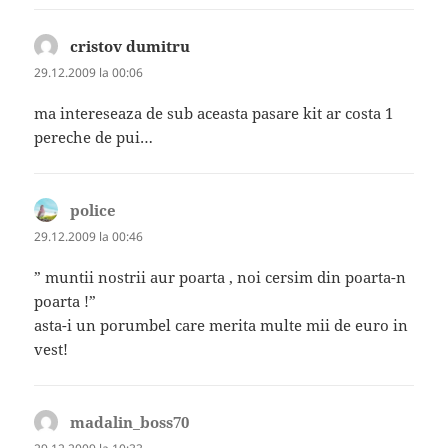
cristov dumitru
spune:
29.12.2009 la 00:06
ma intereseaza de sub aceasta pasare kit ar costa 1
pereche de pui…
police
spune:
29.12.2009 la 00:46
” muntii nostrii aur poarta , noi cersim din poarta-n
poarta !”
asta-i un porumbel care merita multe mii de euro in
vest!
madalin_boss70
spune: