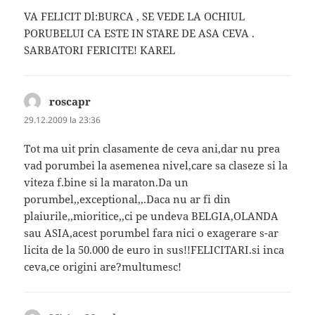
VA FELICIT Dl:BURCA , SE VEDE LA OCHIUL
PORUBELUI CA ESTE IN STARE DE ASA CEVA .
SARBATORI FERICITE! KAREL
roscapr
spune:
29.12.2009 la 23:36
Tot ma uit prin clasamente de ceva ani,dar nu prea
vad porumbei la asemenea nivel,care sa claseze si la
viteza f.bine si la maraton.Da un
porumbel,,exceptional,,.Daca nu ar fi din
plaiurile,,mioritice,,ci pe undeva BELGIA,OLANDA
sau ASIA,acest porumbel fara nici o exagerare s-ar
licita de la 50.000 de euro in sus!!FELICITARI.si inca
ceva,ce origini are?multumesc!