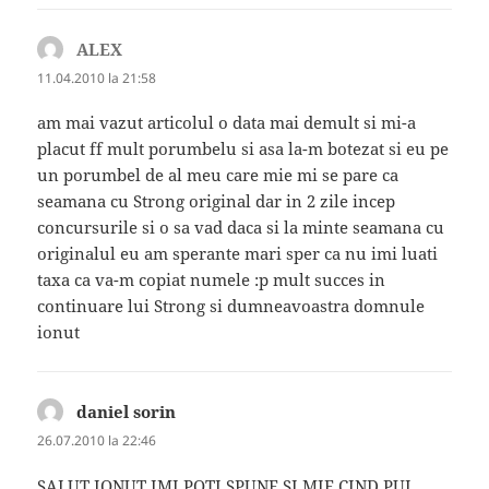
ALEX
spune:
11.04.2010 la 21:58
am mai vazut articolul o data mai demult si mi-a
placut ff mult porumbelu si asa la-m botezat si eu pe
un porumbel de al meu care mie mi se pare ca
seamana cu Strong original dar in 2 zile incep
concursurile si o sa vad daca si la minte seamana cu
originalul eu am sperante mari sper ca nu imi luati
taxa ca va-m copiat numele :p mult succes in
continuare lui Strong si dumneavoastra domnule
ionut
daniel sorin
spune:
26.07.2010 la 22:46
SALUT IONUT IMI POTI SPUNE SI MIE CIND PUI