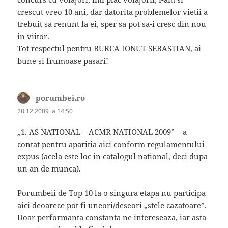
crescut vreo 10 ani, dar datorita problemelor vietii a
trebuit sa renunt la ei, sper sa pot sa-i cresc din nou
in viitor.
Tot respectul pentru BURCA IONUT SEBASTIAN, ai
bune si frumoase pasari!
porumbei.ro
spune:
28.12.2009 la 14:50
„1. AS NATIONAL – ACMR NATIONAL 2009” – a
contat pentru aparitia aici conform regulamentului
expus (acela este loc in catalogul national, deci dupa
un an de munca).
Porumbeii de Top 10 la o singura etapa nu participa
aici deoarece pot fi uneori/deseori „stele cazatoare”.
Doar performanta constanta ne intereseaza, iar asta