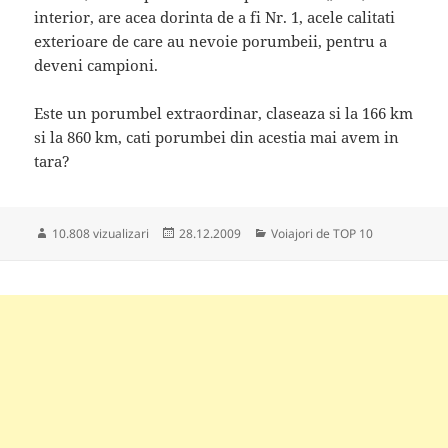
interior, are acea dorinta de a fi Nr. 1, acele calitati
exterioare de care au nevoie porumbeii, pentru a
deveni campioni.
Este un porumbel extraordinar, claseaza si la 166 km
si la 860 km, cati porumbei din acestia mai avem in
tara?
Publicat
Categorii
10.808 vizualizari
28.12.2009
Voiajori de TOP 10
pe