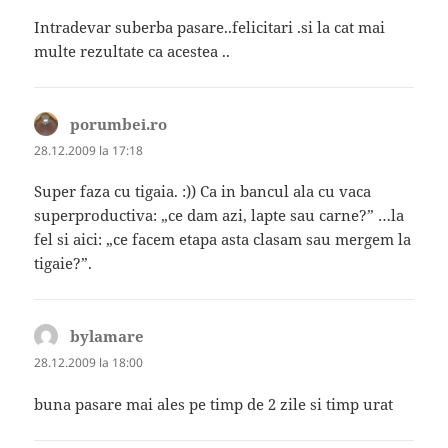
Intradevar suberba pasare..felicitari .si la cat mai
multe rezultate ca acestea ..
porumbei.ro
spune:
28.12.2009 la 17:18
Super faza cu tigaia. :)) Ca in bancul ala cu vaca
superproductiva: „ce dam azi, lapte sau carne?” …la
fel si aici: „ce facem etapa asta clasam sau mergem la
tigaie?”.
bylamare
spune:
28.12.2009 la 18:00
buna pasare mai ales pe timp de 2 zile si timp urat