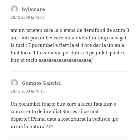
bylamare
spune:
28.12.2009 la 18:05
am un prieten care la o etapa de demifond de acum 3
ani ; toti porumbei care nu au venit in timp ia bagat
la tuci ; 7 porumbei a fiert la ei 4 ore dar la un an a
luat locul 1 la varsovia pe club si 6 pe judet ;poate e
bun si tuciu aaaaaaaaaaaaaaaaaaaaa/
Gombos Gabriel
spune:
28.12.2009 la 18:15
Un porumbel foarte bun care a facut fata intr-o
concurenta de invidiat.Succes si pe mai
departe!!!Prima data a fost zburat la vaduvie ,pe
urma la natural???