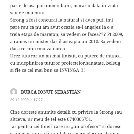
parte de asa porumbeii buni, macar o data in viata
sau de mai buni.
Strong a fost concurat la natural si avea pui, imi
pare rau ca nu am avut ocazia sa-l angajez la o a
treia etapa de maraton, sa vedem ce facea??? Pt 2009,
a ramas un mister dar il asteapta un 2010. Sa vedem
daca reconfirma valoarea.
Urez tuturor un an mai linistit, cu putere de munca,
cu indeplinirea tuturor proiectelor,sanatate, belsug
si fie ca cel mai bun sa INVINGA !!!
BURCA IONUT SEBASTIAN
spune:
29.12.2009 la 17:27
Cine doreste anumite detalii cu privire la Strong sau
altceva, nr meu de tel este 0740306751.
Iar pentru cei tineri care nu „un profesor” si doresc
sa invete, sau sa fie ajutati cu mare placere, dar vor