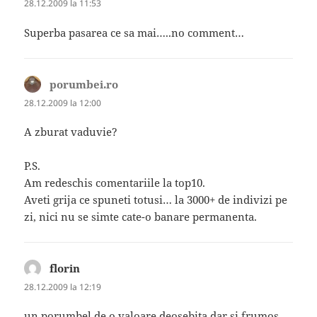
28.12.2009 la 11:53
Superba pasarea ce sa mai…..no comment…
porumbei.ro
spune:
28.12.2009 la 12:00
A zburat vaduvie?
P.S.
Am redeschis comentariile la top10.
Aveti grija ce spuneti totusi… la 3000+ de indivizi pe
zi, nici nu se simte cate-o banare permanenta.
florin
spune:
28.12.2009 la 12:19
un porumbel de o valoare deosebita dar si frumos