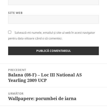
SITE WEB
Salvează-mi numele, emailul și site-ul web în acest navigator
pentru data viitoare când o să comentez.
Navigare
PRECEDENT
în
Balana (08-F) – Loc III National AS
Articolul
articole
Yearling 2009 UCP
anterior:
URMĂTOR
Wallpapere: porumbei de iarna
Articolul
următor: