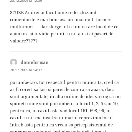
28.12.2009 la 12:39
SCUZE Andrei ai facut bine redeschizand
comentarile e mai bine asa are mai mult farmec
multumim……dar sterge tot ce nu isi are locul de ce
atata ura si invidie pe uni ca nu au si ei pasari de
valoare?????
danielcrisan
spune:
28.12.2009 la 14:37
porumbei.ro, tot respectul pentru munca ta, cred ca
ar fi corect sa lasi si parerile contra sa apara, daca
sunt argumentate, in alta ordine de idei va rog sa-mi
spuneti unde sunt porumbeii cu locul 1, 2, 5 sau 10,
pentru ca, in cazul asta vad locul 161, 698, 96, in
cazul ca nu ma insel si numarul reprezinta locul.
Intreb asta pentru ca vreau sa pricep sistemul de
concurs cu voiajori, imi plac voiajorii, i-am si