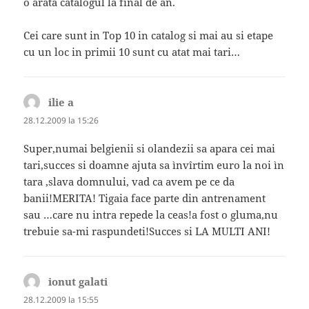
o arata catalogul la final de an.
Cei care sunt in Top 10 in catalog si mai au si etape
cu un loc in primii 10 sunt cu atat mai tari…
ilie a
spune:
28.12.2009 la 15:26
Super,numai belgienii si olandezii sa apara cei mai
tari,succes si doamne ajuta sa ìnvîrtim euro la noi ìn
tara ,slava domnului, vad ca avem pe ce da
banii!MERITA! Tigaia face parte din antrenament
sau …care nu intra repede la ceas!a fost o gluma,nu
trebuie sa-mi raspundeti!Succes si LA MULTI ANI!
ionut galati
spune:
28.12.2009 la 15:55