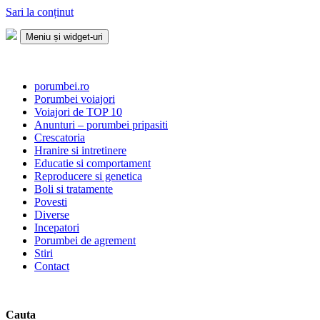
Sari la conținut
Meniu și widget-uri
Porumbei.ro
Enciclopedia porumbelului
porumbei.ro
Porumbei voiajori
Voiajori de TOP 10
Anunturi – porumbei pripasiti
Crescatoria
Hranire si intretinere
Educatie si comportament
Reproducere si genetica
Boli si tratamente
Povesti
Diverse
Incepatori
Porumbei de agrement
Stiri
Contact
Cauta