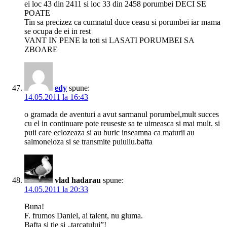
ei loc 43 din 2411 si loc 33 din 2458 porumbei DECI SE
POATE
Tin sa precizez ca cumnatul duce ceasu si porumbei iar mama
se ocupa de ei in rest
VANT IN PENE la toti si LASATI PORUMBEI SA
ZBOARE
edy
spune:
14.05.2011 la 16:43
o gramada de aventuri a avut sarmanul porumbel,mult succes
cu el in continuare pote reuseste sa te uimeasca si mai mult. si
puii care eclozeaza si au buric inseamna ca maturii au
salmoneloza si se transmite puiuliu.bafta
vlad hadarau
spune:
14.05.2011 la 20:33
Buna!
F. frumos Daniel, ai talent, nu gluma.
Bafta si tie si „tarcatului”!