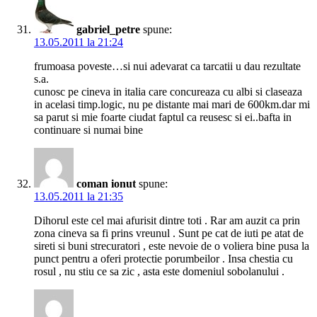
gabriel_petre
spune:
13.05.2011 la 21:24
frumoasa poveste…si nui adevarat ca tarcatii u dau rezultate
s.a.
cunosc pe cineva in italia care concureaza cu albi si claseaza
in acelasi timp.logic, nu pe distante mai mari de 600km.dar mi
sa parut si mie foarte ciudat faptul ca reusesc si ei..bafta in
continuare si numai bine
coman ionut
spune:
13.05.2011 la 21:35
Dihorul este cel mai afurisit dintre toti . Rar am auzit ca prin
zona cineva sa fi prins vreunul . Sunt pe cat de iuti pe atat de
sireti si buni strecuratori , este nevoie de o voliera bine pusa la
punct pentru a oferi protectie porumbeilor . Insa chestia cu
rosul , nu stiu ce sa zic , asta este domeniul sobolanului .