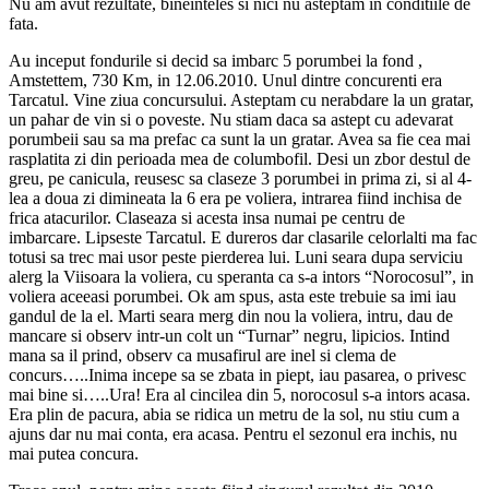
Nu am avut rezultate, bineinteles si nici nu asteptam in conditiile de
fata.
Au inceput fondurile si decid sa imbarc 5 porumbei la fond ,
Amstettem, 730 Km, in 12.06.2010. Unul dintre concurenti era
Tarcatul. Vine ziua concursului. Asteptam cu nerabdare la un gratar,
un pahar de vin si o poveste. Nu stiam daca sa astept cu adevarat
porumbeii sau sa ma prefac ca sunt la un gratar. Avea sa fie cea mai
rasplatita zi din perioada mea de columbofil. Desi un zbor destul de
greu, pe canicula, reusesc sa claseze 3 porumbei in prima zi, si al 4-
lea a doua zi dimineata la 6 era pe voliera, intrarea fiind inchisa de
frica atacurilor. Claseaza si acesta insa numai pe centru de
imbarcare. Lipseste Tarcatul. E dureros dar clasarile celorlalti ma fac
totusi sa trec mai usor peste pierderea lui. Luni seara dupa serviciu
alerg la Viisoara la voliera, cu speranta ca s-a intors “Norocosul”, in
voliera aceeasi porumbei. Ok am spus, asta este trebuie sa imi iau
gandul de la el. Marti seara merg din nou la voliera, intru, dau de
mancare si observ intr-un colt un “Turnar” negru, lipicios. Intind
mana sa il prind, observ ca musafirul are inel si clema de
concurs…..Inima incepe sa se zbata in piept, iau pasarea, o privesc
mai bine si…..Ura! Era al cincilea din 5, norocosul s-a intors acasa.
Era plin de pacura, abia se ridica un metru de la sol, nu stiu cum a
ajuns dar nu mai conta, era acasa. Pentru el sezonul era inchis, nu
mai putea concura.