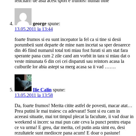
felicitari! de asta acest sport e frumos! numai bine
george
spune:
13.05.2011 la 13:44
foarte frumos si eu sunt incepator la fel ca si tine si desii
porumbeii sunt departe de mine nam incetat sa sper deoarece
din 46 fiind numarul total toti miau fost furati si am stat fara
sperante pana cum 2 zile cand am vorbit in tara si miau dat o
veste minunata 6 din cei cei disparuti sau reintors acasa la
cuiburile lor abia astept sa merg acasa sa ii vad …….
Ilie Calin
spune:
13.05.2011 la 13:58
Da, foarte frumos! Merita citite astfel de povesti, macar atat…
Prea putini le mai traiesc cu adevarat! Sunt si eu cam in
aceeasi situatie, mai tot timpul plecat la facultate, ii vad doar in
weekend si incerc sa mai pun cate ceva la punct pentru etapa
ce va urma! E greu, dar merita, cel putin asta simt eu, desi
rezultatele sunt mediocre pana acum! E doar o pasiune!