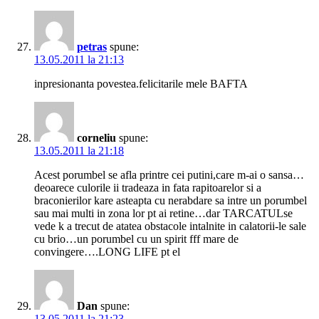
petras
spune:
13.05.2011 la 21:13
inpresionanta povestea.felicitarile mele BAFTA
corneliu
spune:
13.05.2011 la 21:18
Acest porumbel se afla printre cei putini,care m-ai o sansa…
deoarece culorile ii tradeaza in fata rapitoarelor si a
braconierilor kare asteapta cu nerabdare sa intre un porumbel
sau mai multi in zona lor pt ai retine…dar TARCATULse
vede k a trecut de atatea obstacole intalnite in calatorii-le sale
cu brio…un porumbel cu un spirit fff mare de
convingere….LONG LIFE pt el
Dan
spune:
13.05.2011 la 21:23