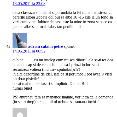
13.05.2011 la 23:08
daca claseaza si ii dai si o porumbita la fel nu te mai stresa cu
parerile altora ,scoate doi pui sa aibe 10 -15 zile la un fond sa
vezi cum vine .Iubitor de casa este.la mine in zona se zice ca
penele albe sant mai slabe. tampeniiiiiiiiiii
adrian catalin petre
spune:
14.05.2011 la 06:52
ei bine, ……eu nu inteleg cum reusea dihorul ala sa-ti tot dea
batai de cap si de ce te chinuiai sa-l prinzi in loc sa-ti
securizezi voliera (inclusiv sputnikul)?!?!
in alta dezordine de idei, iata ca si porumbeii pot avea 9 vieti
nu doar pisicile!
la cat mai multe clasari si impliniri Daniel B. !
numai bine!
PS: antrenati fara sa manance inainte, vor intra ca la comanda
(in scurt timp) iar sputnikul trebuie sa ramana inchis!