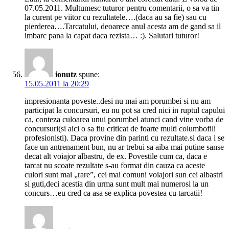
07.05.2011. Multumesc tuturor pentru comentarii, o sa va tin
la curent pe viitor cu rezultatele….(daca au sa fie) sau cu
pierderea….Tarcatului, deoarece anul acesta am de gand sa il
imbarc pana la capat daca rezista… :). Salutari tuturor!
ionutz
spune:
15.05.2011 la 20:29
impresionanta poveste..desi nu mai am porumbei si nu am
participat la concursuri, eu nu pot sa cred nici in ruptul capului
ca, conteza culoarea unui porumbel atunci cand vine vorba de
concursuri(si aici o sa fiu criticat de foarte multi columbofili
profesionisti). Daca provine din parinti cu rezultate.si daca i se
face un antrenament bun, nu ar trebui sa aiba mai putine sanse
decat alt voiajor albastru, de ex. Povestile cum ca, daca e
tarcat nu scoate rezultate s-au format din cauza ca aceste
culori sunt mai „rare”, cei mai comuni voiajori sun cei albastri
si guti,deci acestia din urma sunt mult mai numerosi la un
concurs…eu cred ca asa se explica povestea cu tarcatii!