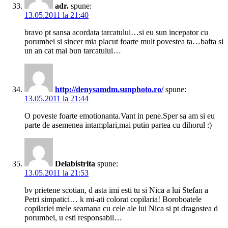
adr.
spune:
13.05.2011 la 21:40
bravo pt sansa acordata tarcatului…si eu sun incepator cu
porumbei si sincer mia placut foarte mult povestea ta…bafta si
un an cat mai bun tarcatului…
http://denysamdm.sunphoto.ro/
spune:
13.05.2011 la 21:44
O poveste foarte emotionanta.Vant in pene.Sper sa am si eu
parte de asemenea intamplari,mai putin partea cu dihorul :)
Delabistrita
spune:
13.05.2011 la 21:53
bv prietene scotian, d asta imi esti tu si Nica a lui Stefan a
Petri simpatici… k mi-ati colorat copilaria! Boroboatele
copilariei mele seamana cu cele ale lui Nica si pt dragostea d
porumbei, u esti responsabil…