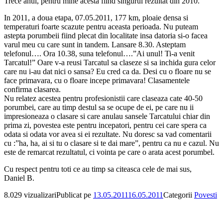
Trece anul, pentru mine acesta fiind singurul rezultat din 2010.
In 2011, a doua etapa, 07.05.2011, 177 km, ploaie densa si
temperaturi foarte scazute pentru aceasta perioada. Nu puteam
astepta porumbeii fiind plecat din localitate insa datoria si-o facea
varul meu cu care sunt in tandem. Lansare 8.30. Asteptam
telefonul…. Ora 10.38, suna telefonul….”Ai unul! Ti-a venit
Tarcatul!” Oare v-a reusi Tarcatul sa claseze si sa inchida gura celor
care nu i-au dat nici o sansa? Eu cred ca da. Desi cu o floare nu se
face primavara, cu o floare incepe primavara! Clasamentele
confirma clasarea.
Nu relatez acestea pentru profesionistii care claseaza cate 40-50
porumbei, care au timp destul sa se ocupe de ei, pe care nu ii
impresioneaza o clasare si care anulau sansele Tarcatului chiar din
prima zi, povestea este pentru incepatori, pentru cei care spera ca
odata si odata vor avea si ei rezultate. Nu doresc sa vad comentarii
cu :”ha, ha, ai si tu o clasare si te dai mare”, pentru ca nu e cazul. Nu
este de remarcat rezultatul, ci vointa pe care o arata acest porumbel.
Cu respect pentru toti ce au timp sa citeasca cele de mai sus,
Daniel B.
8.029 vizualizari
Publicat pe
13.05.2011
16.05.2011
Categorii
Povesti