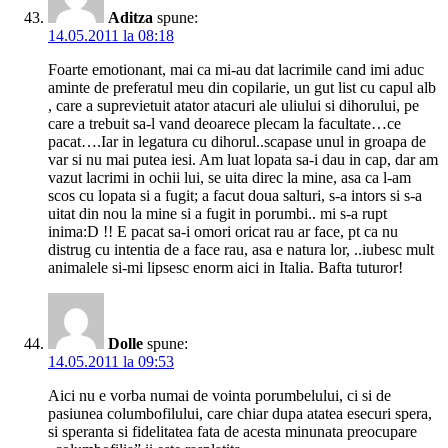
Aditza
spune:
14.05.2011 la 08:18
Foarte emotionant, mai ca mi-au dat lacrimile cand imi aduc
aminte de preferatul meu din copilarie, un gut list cu capul alb
, care a suprevietuit atator atacuri ale uliului si dihorului, pe
care a trebuit sa-l vand deoarece plecam la facultate…ce
pacat….Iar in legatura cu dihorul..scapase unul in groapa de
var si nu mai putea iesi. Am luat lopata sa-i dau in cap, dar am
vazut lacrimi in ochii lui, se uita direc la mine, asa ca l-am
scos cu lopata si a fugit; a facut doua salturi, s-a intors si s-a
uitat din nou la mine si a fugit in porumbi.. mi s-a rupt
inima:D !! E pacat sa-i omori oricat rau ar face, pt ca nu
distrug cu intentia de a face rau, asa e natura lor, ..iubesc mult
animalele si-mi lipsesc enorm aici in Italia. Bafta tuturor!
Dolle
spune:
14.05.2011 la 09:53
Aici nu e vorba numai de vointa porumbelului, ci si de
pasiunea columbofilului, care chiar dupa atatea esecuri spera,
si speranta si fidelitatea fata de acesta minunata preocupare