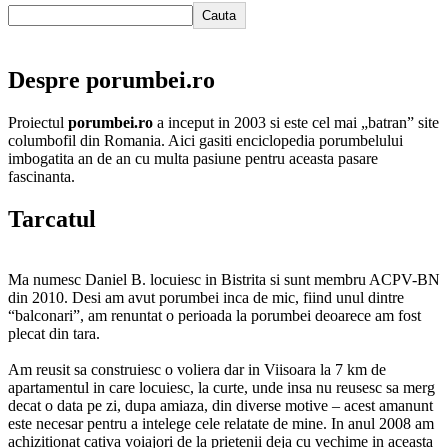
Cauta
Despre porumbei.ro
Proiectul
porumbei.ro
a inceput in 2003 si este cel mai „batran” site
columbofil din Romania. Aici gasiti enciclopedia porumbelului
imbogatita an de an cu multa pasiune pentru aceasta pasare
fascinanta.
Tarcatul
Ma numesc Daniel B. locuiesc in Bistrita si sunt membru ACPV-BN
din 2010. Desi am avut porumbei inca de mic, fiind unul dintre
“balconari”, am renuntat o perioada la porumbei deoarece am fost
plecat din tara.
Am reusit sa construiesc o voliera dar in Viisoara la 7 km de
apartamentul in care locuiesc, la curte, unde insa nu reusesc sa merg
decat o data pe zi, dupa amiaza, din diverse motive – acest amanunt
este necesar pentru a intelege cele relatate de mine. In anul 2008 am
achizitionat cativa voiajori de la prietenii deja cu vechime in aceasta