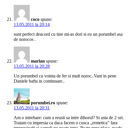
coco
spune:
13.05.2011 la 20:14
sunt perfect deacord cu tine mi-as dori si eu un porumbel asa
de norocos .
marian
spune:
13.05.2011 la 20:28
Un porumbel cu vointa de fer si mult noroc..Vant in pene
Daniele bafta in continuare..
porumbei.ro
spune:
13.05.2011 la 20:31
Am o intrebare: cum a reusit sa intre dihorul? Si asta de 2 ori.
Traiam cu impresia ca daca facem o cusca „ermetica” fara
improvizatii si carpeli nu poate intra. Poate rupe plasa, roade