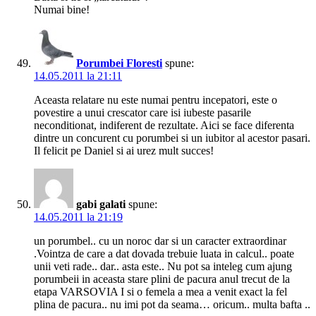
Numai bine!
Porumbei Floresti
spune:
14.05.2011 la 21:11
Aceasta relatare nu este numai pentru incepatori, este o
povestire a unui crescator care isi iubeste pasarile
neconditionat, indiferent de rezultate. Aici se face diferenta
dintre un concurent cu porumbei si un iubitor al acestor pasari.
Il felicit pe Daniel si ai urez mult succes!
gabi galati
spune:
14.05.2011 la 21:19
un porumbel.. cu un noroc dar si un caracter extraordinar
.Vointza de care a dat dovada trebuie luata in calcul.. poate
unii veti rade.. dar.. asta este.. Nu pot sa inteleg cum ajung
porumbeii in aceasta stare plini de pacura anul trecut de la
etapa VARSOVIA I si o femela a mea a venit exact la fel
plina de pacura.. nu imi pot da seama… oricum.. multa bafta ..