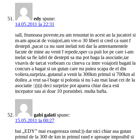
edy
spune:
14.05.2011 la 22:31
sall, frumoasa poveste,eu am renuntat in acest an la jucatori si
m-am apucat de voiajori,am vre-o 30 liberi si cred ca sunt f
destepti ,pacat ca nu sunt inelati toti dar la antrenamentele
facute de mine au venit f repede,sper ca puii lor pe care i-am
inelat sa fie lafel de destepti sa ma pot baga la asociatie,iar
visavis de tarcat vorbeam cu cineva ca intre voiajorii bagati la
concurs a bagat si un gutan care nu putea scapa de el din
voliera,surpriza..gutanul a venit la 300km primul si 700km al
doilea ,a vrut sa-l bage si polonia si nu l-au mai lasat cei de la
asociatie :))))) deci surprize pot aparea chiar daca esti
incepator sau ai doar 10 porumbei. multa bafta.
gabi galati
spune:
15.05.2011 la 00:27
bai „EDY” mai exagereaza omul:)) dar nici chiar asa gutan
primul de la 300 de km in primul rand e aproape imposibil si