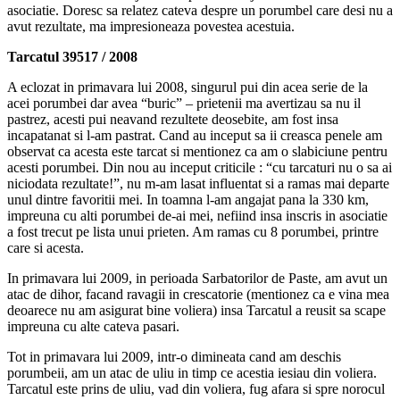
asociatie. Doresc sa relatez cateva despre un porumbel care desi nu a
avut rezultate, ma impresioneaza povestea acestuia.
Tarcatul 39517 / 2008
A eclozat in primavara lui 2008, singurul pui din acea serie de la
acei porumbei dar avea “buric” – prietenii ma avertizau sa nu il
pastrez, acesti pui neavand rezultete deosebite, am fost insa
incapatanat si l-am pastrat. Cand au inceput sa ii creasca penele am
observat ca acesta este tarcat si mentionez ca am o slabiciune pentru
acesti porumbei. Din nou au inceput criticile : “cu tarcaturi nu o sa ai
niciodata rezultate!”, nu m-am lasat influentat si a ramas mai departe
unul dintre favoritii mei. In toamna l-am angajat pana la 330 km,
impreuna cu alti porumbei de-ai mei, nefiind insa inscris in asociatie
a fost trecut pe lista unui prieten. Am ramas cu 8 porumbei, printre
care si acesta.
In primavara lui 2009, in perioada Sarbatorilor de Paste, am avut un
atac de dihor, facand ravagii in crescatorie (mentionez ca e vina mea
deoarece nu am asigurat bine voliera) insa Tarcatul a reusit sa scape
impreuna cu alte cateva pasari.
Tot in primavara lui 2009, intr-o dimineata cand am deschis
porumbeii, am un atac de uliu in timp ce acestia iesiau din voliera.
Tarcatul este prins de uliu, vad din voliera, fug afara si spre norocul