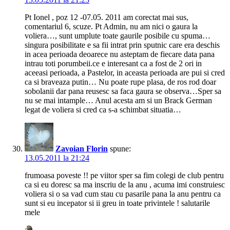
Pt Ionel , poz 12 -07.05. 2011 am corectat mai sus,
comentariul 6, scuze. Pt Admin, nu am nici o gaura la
voliera…, sunt umplute toate gaurile posibile cu spuma…
singura posibilitate e sa fii intrat prin sputnic care era deschis
in acea perioada deoarece nu asteptam de fiecare data pana
intrau toti porumbeii.ce e interesant ca a fost de 2 ori in
aceeasi perioada, a Pastelor, in aceasta perioada are pui si cred
ca si braveaza putin… Nu poate rupe plasa, de ros rod doar
sobolanii dar pana reusesc sa faca gaura se observa…Sper sa
nu se mai intample… Anul acesta am si un Brack German
legat de voliera si cred ca s-a schimbat situatia…
Zavoian Florin
spune:
13.05.2011 la 21:24
frumoasa poveste !! pe viitor sper sa fim colegi de club pentru
ca si eu doresc sa ma inscriu de la anu , acuma imi construiesc
voliera si o sa vad cum stau cu pasarile pana la anu pentru ca
sunt si eu incepator si ii greu in toate privintele ! salutarile
mele