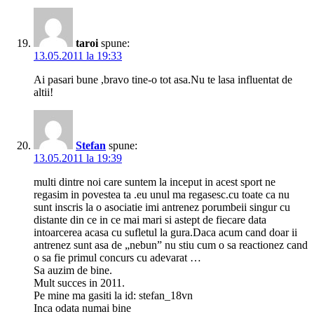
taroi
spune:
13.05.2011 la 19:33
Ai pasari bune ,bravo tine-o tot asa.Nu te lasa influentat de
altii!
Stefan
spune:
13.05.2011 la 19:39
multi dintre noi care suntem la inceput in acest sport ne
regasim in povestea ta .eu unul ma regasesc.cu toate ca nu
sunt inscris la o asociatie imi antrenez porumbeii singur cu
distante din ce in ce mai mari si astept de fiecare data
intoarcerea acasa cu sufletul la gura.Daca acum cand doar ii
antrenez sunt asa de „nebun” nu stiu cum o sa reactionez cand
o sa fie primul concurs cu adevarat …
Sa auzim de bine.
Mult succes in 2011.
Pe mine ma gasiti la id: stefan_18vn
Inca odata numai bine