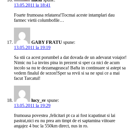
13.05.2011 la 18:41
Foarte frumoasa relatarea!Tocmai aceste intamplari dau
farmec vietii columbofile…
GABY FRATU
spune:
13.05.2011 la 19:19
Sa stii ca acest porumbel a dat dovada de un adevarat voiajor!
Nimic nu l-a invins pina in prezent si sper ca nici de acum
incolo sa nu te dezamageasca! Bafta in continuare si astept sa
vedem finalul de sezon!Sper sa revii si sa ne spui ce a mai
facut Tarcatul!
lucy_sv
spune:
13.05.2011 la 19:29
frumoasa povestea ,felicitari pt ca ai fost icapatinat si lai
pastrat,nici eu nu prea am timpt de ei saptamina viitoare
angajez 4 buc la 550km direct, nus in ro.