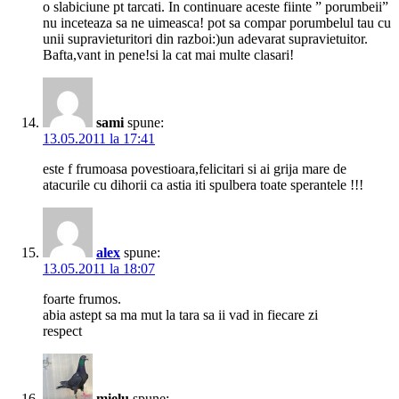
o slabiciune pt tarcati. In continuare aceste fiinte ” porumbeii”
nu inceteaza sa ne uimeasca! pot sa compar porumbelul tau cu
unii supravieturitori din razboi:)un adevarat supravietuitor.
Bafta,vant in pene!si la cat mai multe clasari!
sami
spune:
13.05.2011 la 17:41
este f frumoasa povestioara,felicitari si ai grija mare de
atacurile cu dihorii ca astia iti spulbera toate sperantele !!!
alex
spune:
13.05.2011 la 18:07
foarte frumos.
abia astept sa ma mut la tara sa ii vad in fiecare zi
respect
mielu
spune: