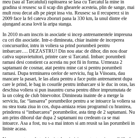
meu (sau al Tarcatului) rapitoarea se lasa cu Tarcatul la mine in
gradina si reusesc sa il scap din ghearele acesteia, plin de sange, mai
mult rosu decat alb pe piept insa viu. Reusesc sa il recuperez si in
2009 face la fel cateva zboruri pana la 330 km, la unul dintre ele
ajungand acasa lovit la aripa stanga.
In 2010 m-am inscris in asociatie si incep antrenamentele impreuna
cu cei din asociatie. Intr-o dimineata, chiar inainte de inceperea
concursurilor, intru in voliera sa prind porumbeii pentru
imbarcare…. DEZASTRU! Din nou atac de dihor, din nou doar
cativa supravietuitori, printre care si Tarcatul. Imbarc porumbeii
ramasi desi constient ca acestia nu pot fii in forma. Urmeaza 2
saptamani de cosmar, atat pentru mine cat si pentru porumbeii
ramasi. Dupa terminarea orelor de serviciu, fug la Viisoara, dau
mancare la pasari, le las afara pentru a face putin antrenament dupa
care le prind, le bag in cosurile pentru imbarcare si le duc in oras, las
deschisa voliera si pun inauntru cursa pentru dihor imprumutata de
la un coleg de club binevoitor. Dimineata inainte de a merge la
serviciu, fac “lansarea” porumbeilor pentru a se intoarce la voliera sa
nu stea toata ziua in cos, dupa-amiaza reiau programul cu hranirea,
prinderea si “imbarcarea” porumbeilor, asta timp de 2 saptamani. Nu
am prins dihorul dar dupa 2 saptamani nu credeam ca se mai
intoarce. Asa a fost, nu s-a mai intors si am reusit sa las porumbeii in
liniste acasa.