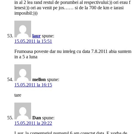
in al 2 lea rand restul de porumbei al respectivului:)) ori erau f
lenesi:)) ori au venit pe jos…… si de la 700 de km e iarasi
imposibil:)))
laur
spune:
15.05.2011 la 15:51
Frumoasa poveste dar nu inteleg cu data 7.8.2011 abia suntem
in a 5 a luna
mellon
spune:
15.05.2011 la 16:15
tare
Dan
spune:
15.05.2011 la 20:22
Laur, la comentariul numarul 6 am corectat data. E vorba de