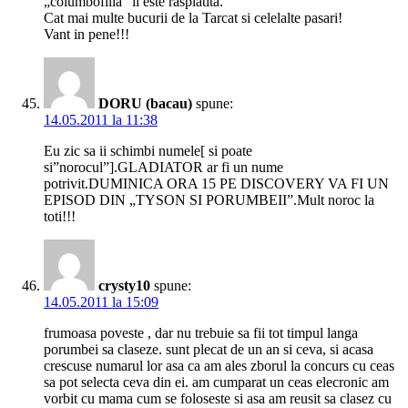
„columbofilia” ii este rasplatita.
Cat mai multe bucurii de la Tarcat si celelalte pasari!
Vant in pene!!!
DORU (bacau)
spune:
14.05.2011 la 11:38
Eu zic sa ii schimbi numele[ si poate
si”norocul”].GLADIATOR ar fi un nume
potrivit.DUMINICA ORA 15 PE DISCOVERY VA FI UN
EPISOD DIN „TYSON SI PORUMBEII”.Mult noroc la
toti!!!
crysty10
spune:
14.05.2011 la 15:09
frumoasa poveste , dar nu trebuie sa fii tot timpul langa
porumbei sa claseze. sunt plecat de un an si ceva, si acasa
crescuse numarul lor asa ca am ales zborul la concurs cu ceas
sa pot selecta ceva din ei. am cumparat un ceas elecronic am
vorbit cu mama cum se foloseste si asa am reusit sa clasez cu