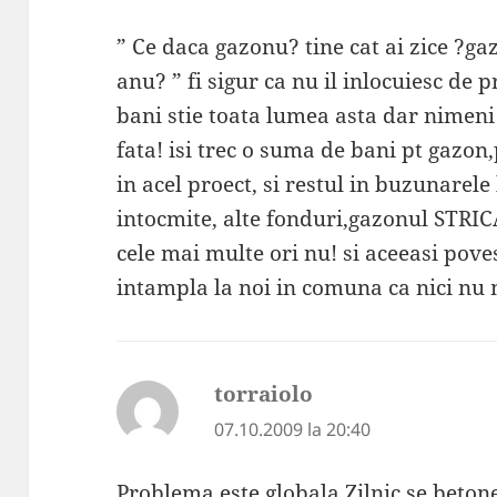
” Ce daca gazonu? tine cat ai zice ?ga
anu? ” fi sigur ca nu il inlocuiesc de pr
bani stie toata lumea asta dar nimeni
fata! isi trec o suma de bani pt gazon,
in acel proect, si restul in buzunarel
intocmite, alte fonduri,gazonul STRI
cele mai multe ori nu! si aceeasi pov
intampla la noi in comuna ca nici nu 
torraiolo
spune:
07.10.2009 la 20:40
Problema este globala.Zilnic se beton