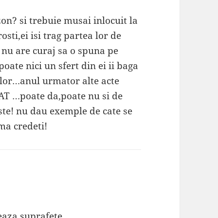
zon? si trebuie musai inlocuit la
osti,ei isi trag partea lor de
 nu are curaj sa o spuna pe
poate nici un sfert din ei ii baga
e lor…anul urmator alte acte
CAT …poate da,poate nu si de
este! nu dau exemple de cate se
ma credeti!
eaza suprafete