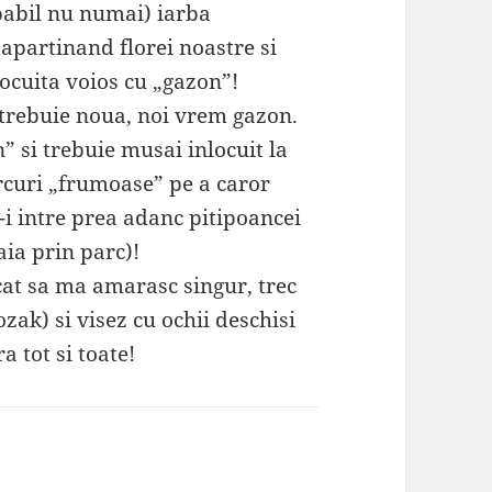
obabil nu numai) iarba
apartinand florei noastre si
ocuita voios cu „gazon”!
trebuie noua, noi vrem gazon.
” si trebuie musai inlocuit la
rcuri „frumoase” pe a caror
i intre prea adanc pitipoancei
aia prin parc)!
cat sa ma amarasc singur, trec
zak) si visez cu ochii deschisi
a tot si toate!