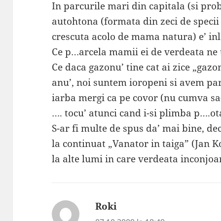
In parcurile mari din capitala (si pr
autohtona (formata din zeci de specii 
crescuta acolo de mama natura) e’ inl
Ce p…arcela mamii ei de verdeata ne 
Ce daca gazonu’ tine cat ai zice „gazon
anu’, noi suntem ioropeni si avem pa
iarba mergi ca pe covor (nu cumva sa-
…. tocu’ atunci cand i-si plimba p….ot
S-ar fi multe de spus da’ mai bine, de
la continuat „Vanator in taiga” (Jan Ko
la alte lumi in care verdeata inconjoar
Roki
spune: