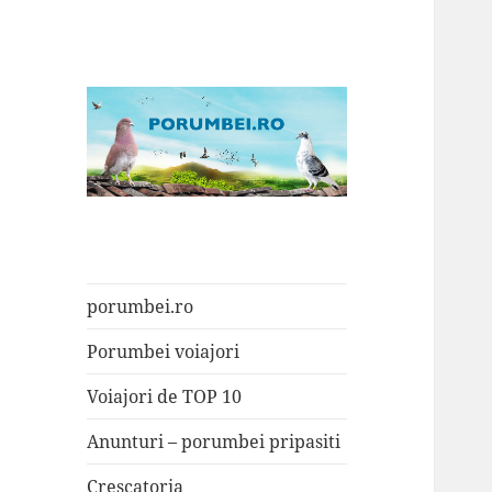
Porumbei.ro
Enciclopedia porumbelului
porumbei.ro
Porumbei voiajori
Voiajori de TOP 10
Anunturi – porumbei pripasiti
Crescatoria