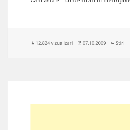
Cam asta e…
concentrati in metropol
Publicat
Catego
12.824 vizualizari
07.10.2009
Stiri
pe