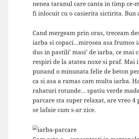
nenea taranul care canta in timp ce-m
fi inlocuit cu o casierita sictirita. Bun
Cand mergeam prin oras, treceam dese
iarba si copaci…mirosea asa frumos i
dus in pastili’ masi’ de iarba, ce mai 
respiri de la atatea noxe si praf. Mai 
punand o minunata felie de beton pen
ca si asa a ramas cam multa iarba. Ha
rahaturi rotunde… spatiu verde made
parcare sta super relaxat, are vreo 4
se lafaie cum s-ar zice.