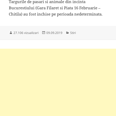
Targurile de pasari si animale din incinta
Bucurestiului (Gara Filaret si Piata 16 Februarie –
Chitila) au fost inchise pe perioada nedeterminata.
Publicat
Categorii
27.106 vizualizari
09.09.2019
Stiri
pe