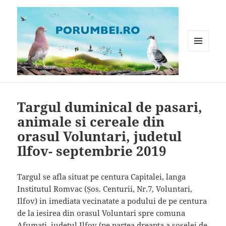
MENIU
ȘI
WIDGET-
Porumbei.ro
URI
Targul duminical de pasari,
animale si cereale din
orasul Voluntari, judetul
Ilfov- septembrie 2019
Targul se afla situat pe centura Capitalei, langa
Institutul Romvac (Șos. Centurii, Nr.7, Voluntari,
Ilfov) in imediata vecinatate a podului de pe centura
de la iesirea din orasul Voluntari spre comuna
Afumati, judetul Ilfov (pe partea dreapta a soselei de