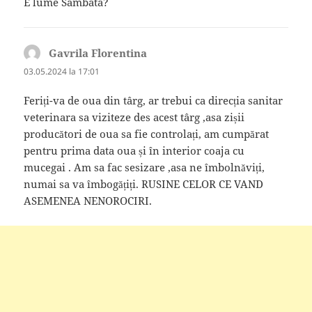
E lume Såmbãta?
Gavrila Florentina
spune:
03.05.2024 la 17:01
Feriți-va de oua din târg, ar trebui ca direcția sanitar
veterinara sa viziteze des acest târg ,asa zișii
producători de oua sa fie controlați, am cumpărat
pentru prima data oua și în interior coaja cu
mucegai . Am sa fac sesizare ,asa ne îmbolnăviți,
numai sa va îmbogățiți. RUSINE CELOR CE VAND
ASEMENEA NENOROCIRI.