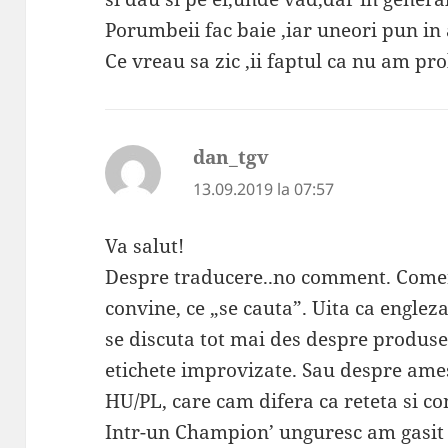
Porumbeii fac baie ,iar uneori pun in
Ce vreau sa zic ,ii faptul ca nu am p
dan_tgv
spune:
13.09.2019 la 07:57
Va salut!
Despre traducere..no comment. Comerc
convine, ce „se cauta”. Uita ca englez
se discuta tot mai des despre produs
etichete improvizate. Sau despre ame
HU/PL, care cam difera ca reteta si co
Intr-un Champion’ unguresc am gasit 