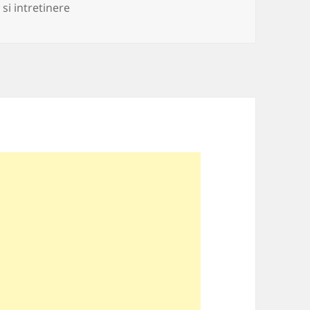
ii
 si intretinere