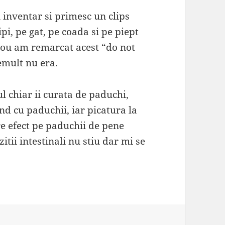
n inventar si primesc un clips
pi, pe gat, pe coada si pe piept
nou am remarcat acest “do not
emult nu era.
l chiar ii curata de paduchi,
nd cu paduchii, iar picatura la
re efect pe paduchii de pene
tii intestinali nu stiu dar mi se