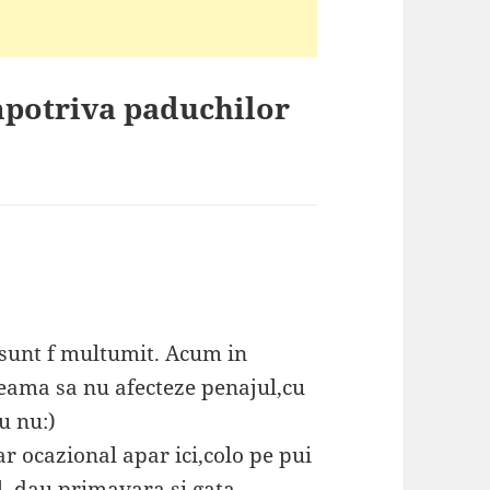
mpotriva paduchilor
 sunt f multumit. Acum in
teama sa nu afecteze penajul,cu
u nu:)
ar ocazional apar ici,colo pe pui
l, dau primavara si gata.