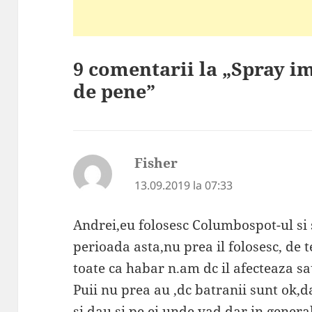
9 comentarii la „Spray i
de pene”
Fisher
spune:
13.09.2019 la 07:33
Andrei,eu folosesc Columbospot-ul si
perioada asta,nu prea il folosesc, de 
toate ca habar n.am dc il afecteaza sa
Puii nu prea au ,dc batranii sunt ok,d
si dau si pe ei,unde vad,dar in genera