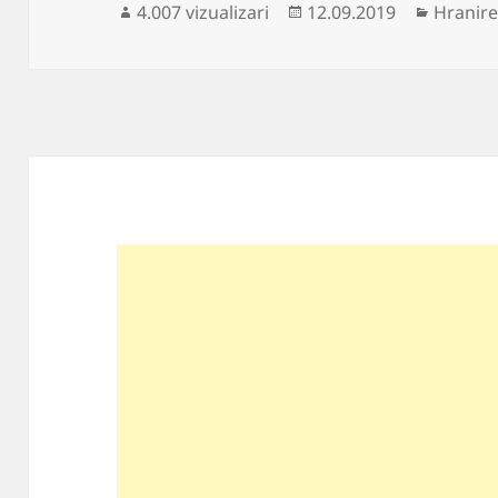
Publicat
Categor
4.007 vizualizari
12.09.2019
Hranire
pe