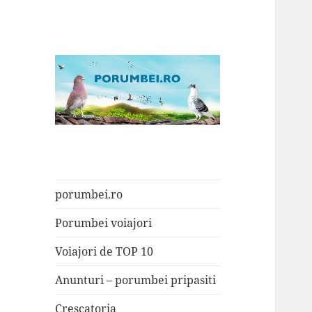
Porumbei.ro
Enciclopedia porumbelului
porumbei.ro
Porumbei voiajori
Voiajori de TOP 10
Anunturi – porumbei pripasiti
Crescatoria