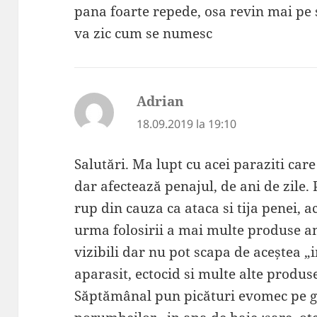
pana foarte repede, osa revin mai pe
va zic cum se numesc
Adrian
spune:
18.09.2019 la 19:10
Salutări. Ma lupt cu acei paraziti care
dar afectează penajul, de ani de zile. 
rup din cauza ca ataca si tija penei, a
urma folosirii a mai multe produse a
vizibili dar nu pot scapa de aceștea „in
aparasit, ectocid si multe alte produse
Săptămânal pun picături evomec pe gat