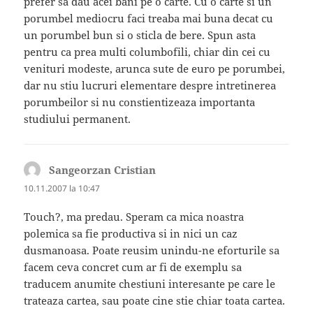
prefer sa dau acei bani pe o carte. Cu o carte si un
porumbel mediocru faci treaba mai buna decat cu
un porumbel bun si o sticla de bere. Spun asta
pentru ca prea multi columbofili, chiar din cei cu
venituri modeste, arunca sute de euro pe porumbei,
dar nu stiu lucruri elementare despre intretinerea
porumbeilor si nu constientizeaza importanta
studiului permanent.
Sangeorzan Cristian
spune:
10.11.2007 la 10:47
Touch?, ma predau. Speram ca mica noastra
polemica sa fie productiva si in nici un caz
dusmanoasa. Poate reusim unindu-ne eforturile sa
facem ceva concret cum ar fi de exemplu sa
traducem anumite chestiuni interesante pe care le
trateaza cartea, sau poate cine stie chiar toata cartea.