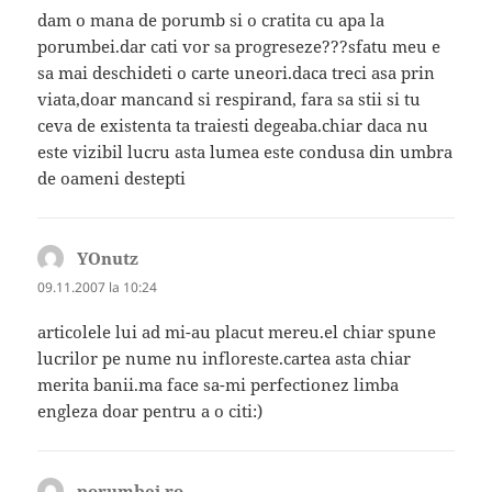
dam o mana de porumb si o cratita cu apa la
porumbei.dar cati vor sa progreseze???sfatu meu e
sa mai deschideti o carte uneori.daca treci asa prin
viata,doar mancand si respirand, fara sa stii si tu
ceva de existenta ta traiesti degeaba.chiar daca nu
este vizibil lucru asta lumea este condusa din umbra
de oameni destepti
YOnutz
spune:
09.11.2007 la 10:24
articolele lui ad mi-au placut mereu.el chiar spune
lucrilor pe nume nu infloreste.cartea asta chiar
merita banii.ma face sa-mi perfectionez limba
engleza doar pentru a o citi:)
porumbei.ro
spune: