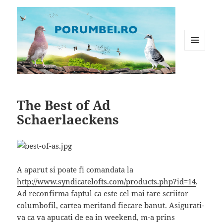
MENIU
ȘI
WIDGET-
Porumbei.ro
URI
The Best of Ad
Schaerlaeckens
A aparut si poate fi comandata la
http://www.syndicatelofts.com/products.php?id=14
.
Ad reconfirma faptul ca este cel mai tare scriitor
columbofil, cartea meritand fiecare banut. Asigurati-
va ca va apucati de ea in weekend, m-a prins