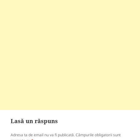
Lasă un răspuns
Adresa ta de email nu va fi publicată.
Câmpurile obligatorii sunt