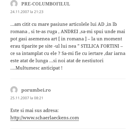
PRE-COLUMBOFILUL
spune:
24.11.2007 la 21:23
…am citit cu mare pasiune articolele lui AD ,in lb
romana , si te-as ruga , ANDREI ,sa-mi spui unde mai
pot gasi asemenea art [ in romana ] – la un moment
erau tiparite pe site -ul lui nea ” STELICA FORTINI –
ce sa intamplat cu ele ? Sa-mi fie cu iertare ,dar iarna
este atat de lunga …si noi atat de nestiutori
….Multumesc anticipat !
porumbei.ro
spune:
25.11.2007 la 08:21
Este si mai sus adresa:
http://www.schaerlaeckens.com