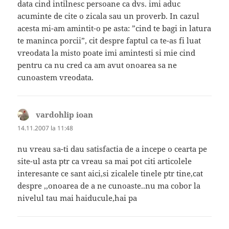
data cind intilnesc persoane ca dvs. imi aduc
acuminte de cite o zicala sau un proverb. In cazul
acesta mi-am amintit-o pe asta: ”cind te bagi in latura
te maninca porcii”, cit despre faptul ca te-as fi luat
vreodata la misto poate imi amintesti si mie cind
pentru ca nu cred ca am avut onoarea sa ne
cunoastem vreodata.
vardohlip ioan
spune:
14.11.2007 la 11:48
nu vreau sa-ti dau satisfactia de a incepe o cearta pe
site-ul asta ptr ca vreau sa mai pot citi articolele
interesante ce sant aici,si zicalele tinele ptr tine,cat
despre ,,onoarea de a ne cunoaste..nu ma cobor la
nivelul tau mai haiducule,hai pa