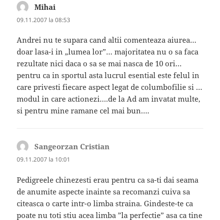
Mihai
spune:
09.11.2007 la 08:53
Andrei nu te supara cand altii comenteaza aiurea…
doar lasa-i in „lumea lor”… majoritatea nu o sa faca
rezultate nici daca o sa se mai nasca de 10 ori…
pentru ca in sportul asta lucrul esential este felul in
care privesti fiecare aspect legat de columbofilie si …
modul in care actionezi….de la Ad am invatat multe,
si pentru mine ramane cel mai bun….
Sangeorzan Cristian
spune:
09.11.2007 la 10:01
Pedigreele chinezesti erau pentru ca sa-ti dai seama
de anumite aspecte inainte sa recomanzi cuiva sa
citeasca o carte intr-o limba straina. Gindeste-te ca
poate nu toti stiu acea limba ”la perfectie” asa ca tine