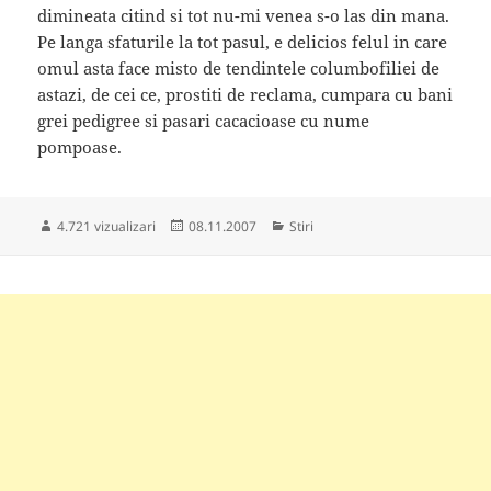
dimineata citind si tot nu-mi venea s-o las din mana.
Pe langa sfaturile la tot pasul, e delicios felul in care
omul asta face misto de tendintele columbofiliei de
astazi, de cei ce, prostiti de reclama, cumpara cu bani
grei pedigree si pasari cacacioase cu nume
pompoase.
Publicat
Categorii
4.721 vizualizari
08.11.2007
Stiri
pe