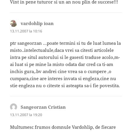
Vint in pene tuturor si un an nou plin de succese!!!
vardohlip ioan
spune:
13.11.2007 la 10:16
ptr sangeorzan …poate termini si tu de luat lumea la
misto..intelectualule,daca vrei sa citesti articolele
intra pe situl autorului si le gasesti traduse acolo,m-
ai luat si pe mine la misto odata dar cred ca ti-am
inchis gura,.bv andrei cine vrea sa o cumpere ,o
cumpara,cine are interes invata si engleza,cine nu
stie engleza nu o citeste si asteapta sa-i fie povestita.
Sangeorzan Cristian
spune:
13.11.2007 la 19:20
Multumesc frumos domnule Vardohlip, de fiecare