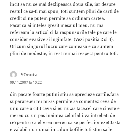
incit sa nu se mai dezlipeasca doua zile, iar despre
restul ce sa-ti mai spun, toti suntem plini de carti de
credit si ne putem permite sa ordinam cartea.
Pacat ca ai inteles gresit mesajul meu, nu ma
refeream la articol ci la raspunsurile tale pe care le
consider evazive si ingimfate. (Vezi pozitia 2 si 4).
Oricum singurul lucru care conteaza e ca suntem
plini de modestie, in rest numai respect pentru toti.
YOnutz
spune:
09.11.2007 la 10:22
din pacate foarte putini stiu sa aprecieze cartile.fara
suparare,eu nu mi-as permite sa comentez ceva de
unu care a citit ceva si eu nu.as tace.cel care citeste e
mereu cu un pas inaintea celorlalti.va intrebati de
ce?pentru ca el vrea mereu sa se perfectioneze!!!asta
e valabil nu numai in columbofilie.toti stim sa le