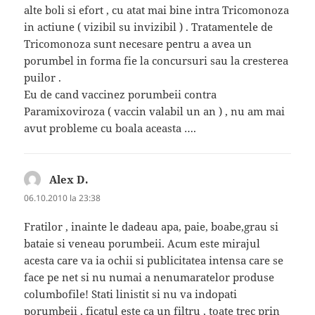
alte boli si efort , cu atat mai bine intra Tricomonoza
in actiune ( vizibil su invizibil ) . Tratamentele de
Tricomonoza sunt necesare pentru a avea un
porumbel in forma fie la concursuri sau la cresterea
puilor .
Eu de cand vaccinez porumbeii contra
Paramixoviroza ( vaccin valabil un an ) , nu am mai
avut probleme cu boala aceasta ….
Alex D.
spune:
06.10.2010 la 23:38
Fratilor , inainte le dadeau apa, paie, boabe,grau si
bataie si veneau porumbeii. Acum este mirajul
acesta care va ia ochii si publicitatea intensa care se
face pe net si nu numai a nenumaratelor produse
columbofile! Stati linistit si nu va indopati
porumbeii , ficatul este ca un filtru , toate trec prin