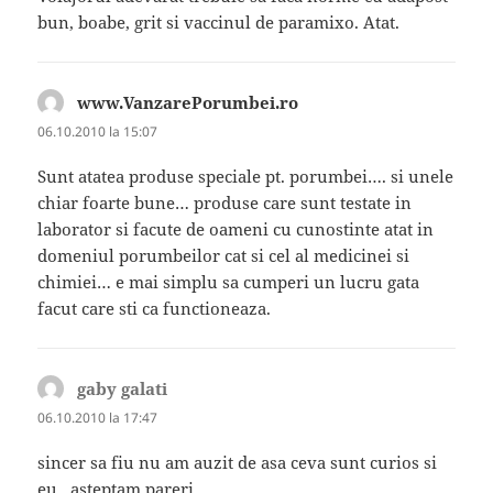
bun, boabe, grit si vaccinul de paramixo. Atat.
www.VanzarePorumbei.ro
spune:
06.10.2010 la 15:07
Sunt atatea produse speciale pt. porumbei…. si unele
chiar foarte bune… produse care sunt testate in
laborator si facute de oameni cu cunostinte atat in
domeniul porumbeilor cat si cel al medicinei si
chimiei… e mai simplu sa cumperi un lucru gata
facut care sti ca functioneaza.
gaby galati
spune:
06.10.2010 la 17:47
sincer sa fiu nu am auzit de asa ceva sunt curios si
eu.. asteptam pareri