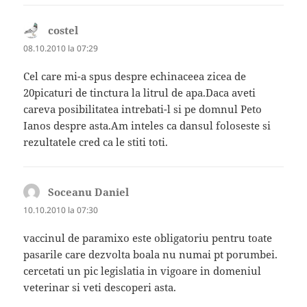
costel
spune:
08.10.2010 la 07:29
Cel care mi-a spus despre echinaceea zicea de
20picaturi de tinctura la litrul de apa.Daca aveti
careva posibilitatea intrebati-l si pe domnul Peto
Ianos despre asta.Am inteles ca dansul foloseste si
rezultatele cred ca le stiti toti.
Soceanu Daniel
spune:
10.10.2010 la 07:30
vaccinul de paramixo este obligatoriu pentru toate
pasarile care dezvolta boala nu numai pt porumbei.
cercetati un pic legislatia in vigoare in domeniul
veterinar si veti descoperi asta.