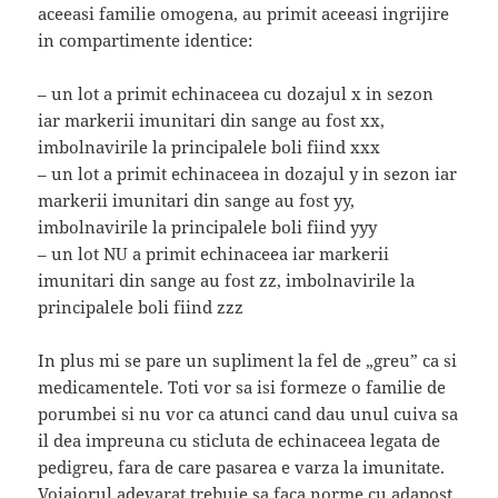
aceeasi familie omogena, au primit aceeasi ingrijire
in compartimente identice:
– un lot a primit echinaceea cu dozajul x in sezon
iar markerii imunitari din sange au fost xx,
imbolnavirile la principalele boli fiind xxx
– un lot a primit echinaceea in dozajul y in sezon iar
markerii imunitari din sange au fost yy,
imbolnavirile la principalele boli fiind yyy
– un lot NU a primit echinaceea iar markerii
imunitari din sange au fost zz, imbolnavirile la
principalele boli fiind zzz
In plus mi se pare un supliment la fel de „greu” ca si
medicamentele. Toti vor sa isi formeze o familie de
porumbei si nu vor ca atunci cand dau unul cuiva sa
il dea impreuna cu sticluta de echinaceea legata de
pedigreu, fara de care pasarea e varza la imunitate.
Voiajorul adevarat trebuie sa faca norme cu adapost