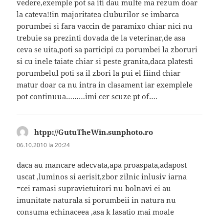
vedere,exemple pot sa iti dau multe ma rezum doar
la cateva!!in majoritatea cluburilor se imbarca
porumbei si fara vaccin de paramixo chiar nici nu
trebuie sa prezinti dovada de la veterinar,de asa
ceva se uita,poti sa participi cu porumbei la zboruri
si cu inele taiate chiar si peste granita,daca platesti
porumbelul poti sa il zbori la pui el fiind chiar
matur doar ca nu intra in clasament iar exemplele
pot continuua………imi cer scuze pt of….
htpp://GutuTheWin.sunphoto.ro
spune:
06.10.2010 la 20:24
daca au mancare adecvata,apa proaspata,adapost
uscat ,luminos si aerisit,zbor zilnic inlusiv iarna
=cei ramasi supravietuitori nu bolnavi ei au
imunitate naturala si porumbeii in natura nu
consuma echinaceea ,asa k lasatio mai moale