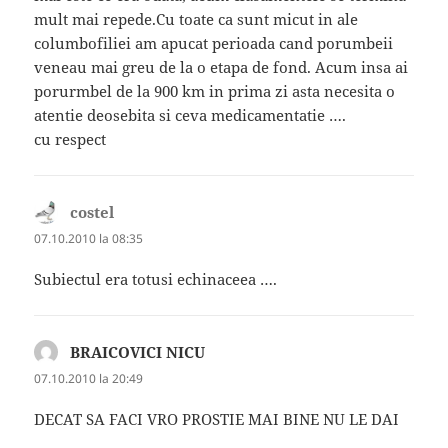
mult mai repede.Cu toate ca sunt micut in ale
columbofiliei am apucat perioada cand porumbeii
veneau mai greu de la o etapa de fond. Acum insa ai
porurmbel de la 900 km in prima zi asta necesita o
atentie deosebita si ceva medicamentatie ….
cu respect
costel
spune:
07.10.2010 la 08:35
Subiectul era totusi echinaceea ….
BRAICOVICI NICU
spune:
07.10.2010 la 20:49
DECAT SA FACI VRO PROSTIE MAI BINE NU LE DAI