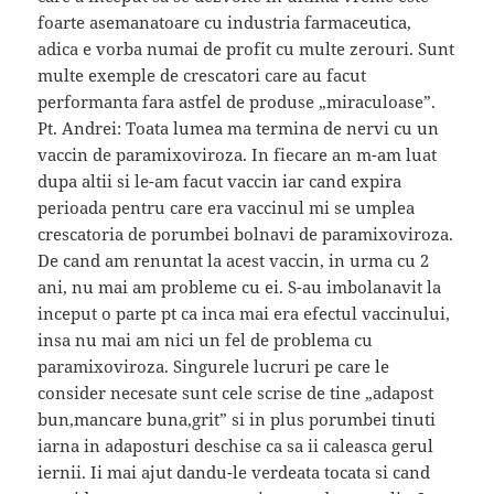
foarte asemanatoare cu industria farmaceutica,
adica e vorba numai de profit cu multe zerouri. Sunt
multe exemple de crescatori care au facut
performanta fara astfel de produse „miraculoase”.
Pt. Andrei: Toata lumea ma termina de nervi cu un
vaccin de paramixoviroza. In fiecare an m-am luat
dupa altii si le-am facut vaccin iar cand expira
perioada pentru care era vaccinul mi se umplea
crescatoria de porumbei bolnavi de paramixoviroza.
De cand am renuntat la acest vaccin, in urma cu 2
ani, nu mai am probleme cu ei. S-au imbolanavit la
inceput o parte pt ca inca mai era efectul vaccinului,
insa nu mai am nici un fel de problema cu
paramixoviroza. Singurele lucruri pe care le
consider necesate sunt cele scrise de tine „adapost
bun,mancare buna,grit” si in plus porumbei tinuti
iarna in adaposturi deschise ca sa ii caleasca gerul
iernii. Ii mai ajut dandu-le verdeata tocata si cand