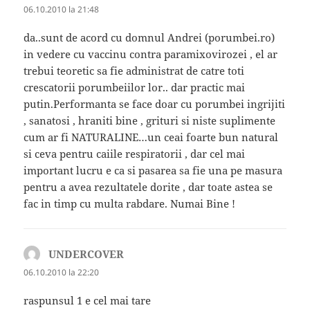
06.10.2010 la 21:48
da..sunt de acord cu domnul Andrei (porumbei.ro)
in vedere cu vaccinu contra paramixovirozei , el ar
trebui teoretic sa fie administrat de catre toti
crescatorii porumbeiilor lor.. dar practic mai
putin.Performanta se face doar cu porumbei ingrijiti
, sanatosi , hraniti bine , grituri si niste suplimente
cum ar fi NATURALINE…un ceai foarte bun natural
si ceva pentru caiile respiratorii , dar cel mai
important lucru e ca si pasarea sa fie una pe masura
pentru a avea rezultatele dorite , dar toate astea se
fac in timp cu multa rabdare. Numai Bine !
UNDERCOVER
spune:
06.10.2010 la 22:20
raspunsul 1 e cel mai tare