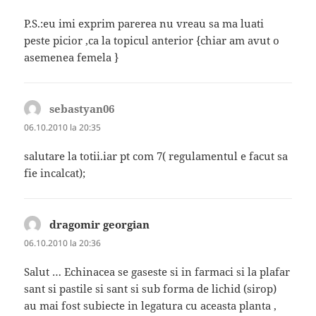
P.S.:eu imi exprim parerea nu vreau sa ma luati
peste picior ,ca la topicul anterior {chiar am avut o
asemenea femela }
sebastyan06
spune:
06.10.2010 la 20:35
salutare la totii.iar pt com 7( regulamentul e facut sa
fie incalcat);
dragomir georgian
spune:
06.10.2010 la 20:36
Salut … Echinacea se gaseste si in farmaci si la plafar
sant si pastile si sant si sub forma de lichid (sirop)
au mai fost subiecte in legatura cu aceasta planta ,