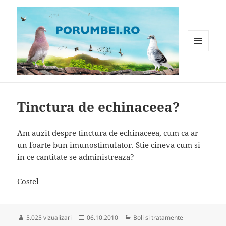
MENIU
ȘI
WIDGET-
Porumbei.ro
URI
Tinctura de echinaceea?
Am auzit despre tinctura de echinaceea, cum ca ar
un foarte bun imunostimulator. Stie cineva cum si
in ce cantitate se administreaza?
Costel
Publicat
Categorii
5.025 vizualizari
06.10.2010
Boli si tratamente