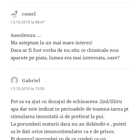
costel
spune:
13.10.2010 la 08:47
Aaooleuuu …
Ma asteptam la un mai mare interes!
Daca ar fi fost vorba de nu stiu ce chimicale nou
aparute pe piata, lumea era mai interesata, oare?
Gabriel
spune:
13.10.2010 la 15:05
Pot sa va ajut cu dozajul de echinaceea :2ml/1litru
apa dar este indicat in perioadele de toamna-iarna pt
stimularea imunitatii si de preferat la pui.
La porumbeii maturii daca nu au dobindit-o , puteti
sa le dati orice imunostimulator ca e de prisos.
Pt domnul porumbei.ro de ce credeti ca un