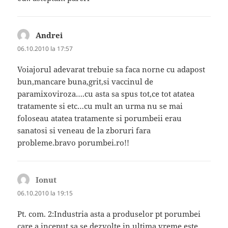
Andrei
spune:
06.10.2010 la 17:57
Voiajorul adevarat trebuie sa faca norne cu adapost
bun,mancare buna,grit,si vaccinul de
paramixoviroza….cu asta sa spus tot,ce tot atatea
tratamente si etc…cu mult an urma nu se mai
foloseau atatea tratamente si porumbeii erau
sanatosi si veneau de la zboruri fara
probleme.bravo porumbei.ro!!
Ionut
spune:
06.10.2010 la 19:15
Pt. com. 2:Industria asta a produselor pt porumbei
care a inceput sa se dezvolte in ultima vreme este