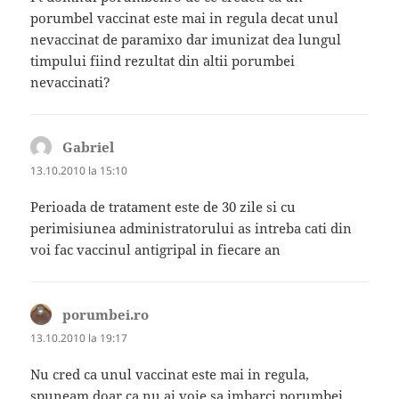
porumbel vaccinat este mai in regula decat unul
nevaccinat de paramixo dar imunizat dea lungul
timpului fiind rezultat din altii porumbei
nevaccinati?
Gabriel
spune:
13.10.2010 la 15:10
Perioada de tratament este de 30 zile si cu
perimisiunea administratorului as intreba cati din
voi fac vaccinul antigripal in fiecare an
porumbei.ro
spune:
13.10.2010 la 19:17
Nu cred ca unul vaccinat este mai in regula,
spuneam doar ca nu ai voie sa imbarci porumbei