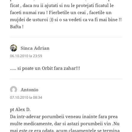
ficat , daca nu ii ajutati si nu le protejati ficatul le
faceti numai rau ! Fierbetile un ceai , facetile un
mujdei de usturoi :)) si o sa vedeti ca va fi mai bine !!
Bafta !
Sinca Adrian
spune:
06.10.2010 la 23:59
….. si poate un Orbit fara zahar!!!
Antonio
spune:
07.10.2010 la 08:34
pt Alex D.
Da intr-adevar porumbeii veneau inainte fara prea
multe medicamente, dar si astazi porumbeii vin .Nu
mai este ce era odata, acum clasamentele se termina