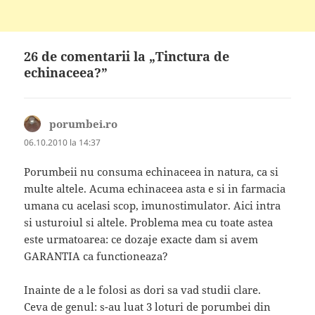
26 de comentarii la „Tinctura de
echinaceea?”
porumbei.ro
spune:
06.10.2010 la 14:37
Porumbeii nu consuma echinaceea in natura, ca si
multe altele. Acuma echinaceea asta e si in farmacia
umana cu acelasi scop, imunostimulator. Aici intra
si usturoiul si altele. Problema mea cu toate astea
este urmatoarea: ce dozaje exacte dam si avem
GARANTIA ca functioneaza?
Inainte de a le folosi as dori sa vad studii clare.
Ceva de genul: s-au luat 3 loturi de porumbei din