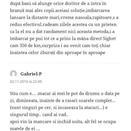
după bani să alunge orice doritor de a intra în
branșă mai ales copii.aceiasi soluție,imbarcarea
lansare la distante mari,vreme nasoala,rapitoare,s a
redus efectivul.radeam zilele acestea cu un prieten
ca la el nu a dat randament nici aceasta metoda,i a
îmbarcat pe pui tot ce a prins la mâna direct Sighet
cam 350 de km,surpriza i au venit cam toți chiar
înaintea celor zburați din aproape în aproape
Gabriel-P
spune:
02.11.2016 la 22:49
Stiu cum e… .macar ai mei le pot da drumu o data pe
zi, dimineata, inainte de a rasari soarele complet…
(sunt singuri pe cer, si incaseaza la atacuri…) e
singurul timp.. cand ai vad..
apoi vin la mancare si inchid usita, alt fel se ocupa
matele de ei …