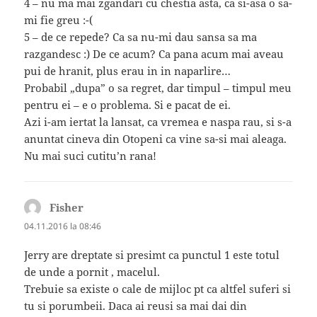
4 – nu ma mai zgandari cu chestia asta, ca si-asa o sa-
mi fie greu :-(
5 – de ce repede? Ca sa nu-mi dau sansa sa ma
razgandesc :) De ce acum? Ca pana acum mai aveau
pui de hranit, plus erau in in naparlire…
Probabil „dupa” o sa regret, dar timpul – timpul meu
pentru ei – e o problema. Si e pacat de ei.
Azi i-am iertat la lansat, ca vremea e naspa rau, si s-a
anuntat cineva din Otopeni ca vine sa-si mai aleaga.
Nu mai suci cutitu’n rana!
Fisher
spune:
04.11.2016 la 08:46
Jerry are dreptate si presimt ca punctul 1 este totul
de unde a pornit , macelul.
Trebuie sa existe o cale de mijloc pt ca altfel suferi si
tu si porumbeii. Daca ai reusi sa mai dai din