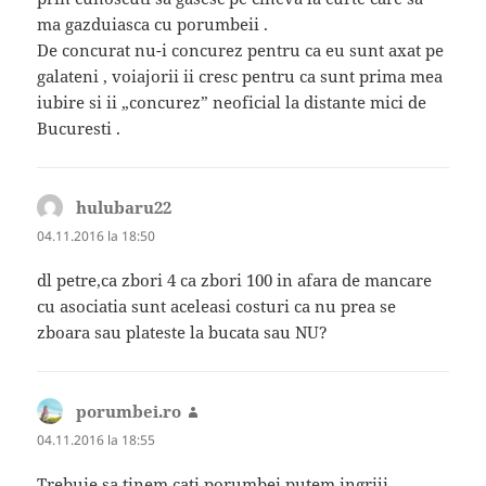
ma gazduiasca cu porumbeii .
De concurat nu-i concurez pentru ca eu sunt axat pe
galateni , voiajorii ii cresc pentru ca sunt prima mea
iubire si ii „concurez” neoficial la distante mici de
Bucuresti .
hulubaru22
spune:
04.11.2016 la 18:50
dl petre,ca zbori 4 ca zbori 100 in afara de mancare
cu asociatia sunt aceleasi costuri ca nu prea se
zboara sau plateste la bucata sau NU?
porumbei.ro
spune:
04.11.2016 la 18:55
Trebuie sa tinem cati porumbei putem ingriji