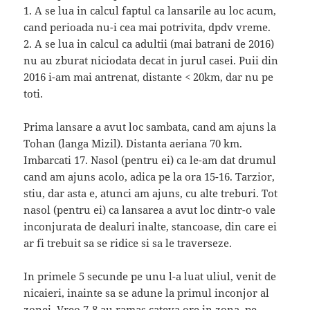
1. A se lua in calcul faptul ca lansarile au loc acum,
cand perioada nu-i cea mai potrivita, dpdv vreme.
2. A se lua in calcul ca adultii (mai batrani de 2016)
nu au zburat niciodata decat in jurul casei. Puii din
2016 i-am mai antrenat, distante < 20km, dar nu pe
toti.
Prima lansare a avut loc sambata, cand am ajuns la
Tohan (langa Mizil). Distanta aeriana 70 km.
Imbarcati 17. Nasol (pentru ei) ca le-am dat drumul
cand am ajuns acolo, adica pe la ora 15-16. Tarzior,
stiu, dar asta e, atunci am ajuns, cu alte treburi. Tot
nasol (pentru ei) ca lansarea a avut loc dintr-o vale
inconjurata de dealuri inalte, stancoase, din care ei
ar fi trebuit sa se ridice si sa le traverseze.
In primele 5 secunde pe unu l-a luat uliul, venit de
nicaieri, inainte sa se adune la primul inconjor al
zonei. Vreo 7-8 au ramas cateva ore in zona, pe