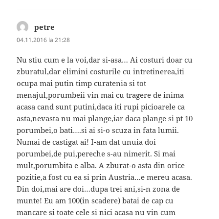
petre
spune:
04.11.2016 la 21:28
Nu stiu cum e la voi,dar si-asa… Ai costuri doar cu
zburatul,dar elimini costurile cu intretinerea,iti
ocupa mai putin timp curatenia si tot
menajul,porumbeii vin mai cu tragere de inima
acasa cand sunt putini,daca iti rupi picioarele ca
asta,nevasta nu mai plange,iar daca plange si pt 10
porumbei,o bati….si ai si-o scuza in fata lumii.
Numai de castigat ai! I-am dat unuia doi
porumbei,de pui,pereche s-au nimerit. Si mai
mult,porumbita e alba. A zburat-o asta din orice
pozitie,a fost cu ea si prin Austria…e mereu acasa.
Din doi,mai are doi…dupa trei ani,si-n zona de
munte! Eu am 100(in scadere) batai de cap cu
mancare si toate cele si nici acasa nu vin cum