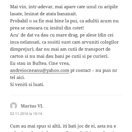
Mai vin, intr-adevar, mai apare cate unul cu aripile
lasate, lesinat de atata bananait.
Probabil o sa fie mai bine la pui, ca adultii acum nu
prea se omoara cu iesitul din cotet!
Acu’ de dat va dau cu mare drag, pe alese (din cei
inca nelansati, ca sositii sunt cam arvuniti colegilor
dimprejur), dar nu mai am cutii de transport de
carton si nu mai dau bani pe cutii si pe curieri.
Eu stau in Buftea. Cine vrea,
andreiocneanu@yahoo.com
pt contact – nu pun nr
tel aici.
Si veniti si luati.
Marius VL
spune:
02.11.2016 la 10:14
Cum au mai spus si altii, iti bati joc de ei, asta nu e