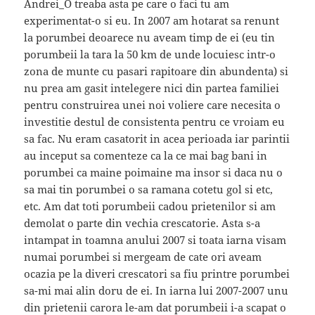
Andrei_O treaba asta pe care o faci tu am
experimentat-o si eu. In 2007 am hotarat sa renunt
la porumbei deoarece nu aveam timp de ei (eu tin
porumbeii la tara la 50 km de unde locuiesc intr-o
zona de munte cu pasari rapitoare din abundenta) si
nu prea am gasit intelegere nici din partea familiei
pentru construirea unei noi voliere care necesita o
investitie destul de consistenta pentru ce vroiam eu
sa fac. Nu eram casatorit in acea perioada iar parintii
au inceput sa comenteze ca la ce mai bag bani in
porumbei ca maine poimaine ma insor si daca nu o
sa mai tin porumbei o sa ramana cotetu gol si etc,
etc. Am dat toti porumbeii cadou prietenilor si am
demolat o parte din vechia crescatorie. Asta s-a
intampat in toamna anului 2007 si toata iarna visam
numai porumbei si mergeam de cate ori aveam
ocazia pe la diveri crescatori sa fiu printre porumbei
sa-mi mai alin doru de ei. In iarna lui 2007-2007 unu
din prietenii carora le-am dat porumbeii i-a scapat o