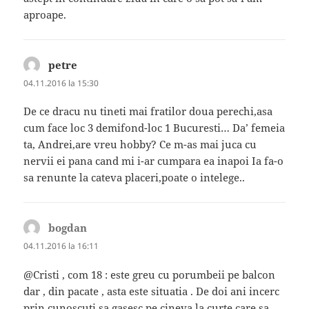
aproape.
petre
spune:
04.11.2016 la 15:30
De ce dracu nu tineti mai fratilor doua perechi,asa
cum face loc 3 demifond-loc 1 Bucuresti… Da’ femeia
ta, Andrei,are vreu hobby? Ce m-as mai juca cu
nervii ei pana cand mi i-ar cumpara ea inapoi Ia fa-o
sa renunte la cateva placeri,poate o intelege..
bogdan
spune:
04.11.2016 la 16:11
@Cristi , com 18 : este greu cu porumbeii pe balcon
dar , din pacate , asta este situatia . De doi ani incerc
prin cunoscuti sa gasesc pe cineva la curte care sa