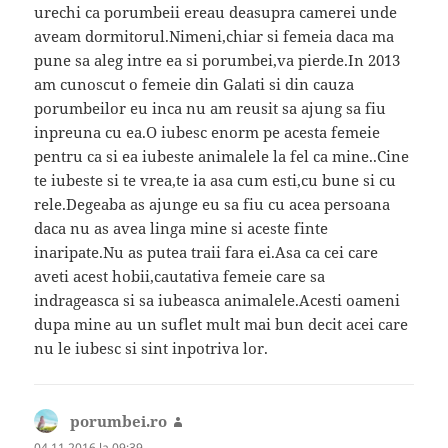
urechi ca porumbeii ereau deasupra camerei unde
aveam dormitorul.Nimeni,chiar si femeia daca ma
pune sa aleg intre ea si porumbei,va pierde.In 2013
am cunoscut o femeie din Galati si din cauza
porumbeilor eu inca nu am reusit sa ajung sa fiu
inpreuna cu ea.O iubesc enorm pe acesta femeie
pentru ca si ea iubeste animalele la fel ca mine..Cine
te iubeste si te vrea,te ia asa cum esti,cu bune si cu
rele.Degeaba as ajunge eu sa fiu cu acea persoana
daca nu as avea linga mine si aceste finte
inaripate.Nu as putea traii fara ei.Asa ca cei care
aveti acest hobii,cautativa femeie care sa
indrageasca si sa iubeasca animalele.Acesti oameni
dupa mine au un suflet mult mai bun decit acei care
nu le iubesc si sint inpotriva lor.
porumbei.ro
spune:
04.11.2016 la 09:39