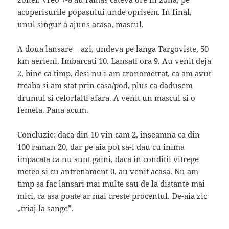
acoperisurile popasului unde oprisem. In final,
unul singur a ajuns acasa, mascul.
A doua lansare – azi, undeva pe langa Targoviste, 50
km aerieni. Imbarcati 10. Lansati ora 9. Au venit deja
2, bine ca timp, desi nu i-am cronometrat, ca am avut
treaba si am stat prin casa/pod, plus ca dadusem
drumul si celorlalti afara. A venit un mascul si o
femela. Pana acum.
Concluzie: daca din 10 vin cam 2, inseamna ca din
100 raman 20, dar pe aia pot sa-i dau cu inima
impacata ca nu sunt gaini, daca in conditii vitrege
meteo si cu antrenament 0, au venit acasa. Nu am
timp sa fac lansari mai multe sau de la distante mai
mici, ca asa poate ar mai creste procentul. De-aia zic
„triaj la sange”.