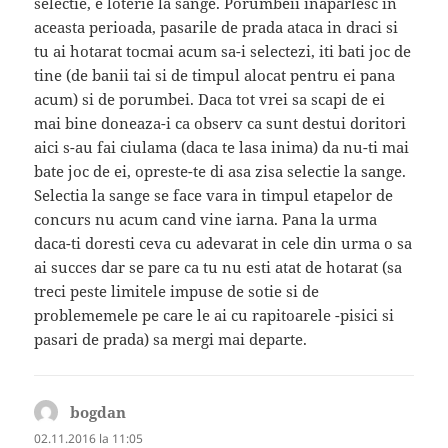
selectie, e loterie la sange. Porumbeii inaparlesc in
aceasta perioada, pasarile de prada ataca in draci si
tu ai hotarat tocmai acum sa-i selectezi, iti bati joc de
tine (de banii tai si de timpul alocat pentru ei pana
acum) si de porumbei. Daca tot vrei sa scapi de ei
mai bine doneaza-i ca observ ca sunt destui doritori
aici s-au fai ciulama (daca te lasa inima) da nu-ti mai
bate joc de ei, opreste-te di asa zisa selectie la sange.
Selectia la sange se face vara in timpul etapelor de
concurs nu acum cand vine iarna. Pana la urma
daca-ti doresti ceva cu adevarat in cele din urma o sa
ai succes dar se pare ca tu nu esti atat de hotarat (sa
treci peste limitele impuse de sotie si de
problememele pe care le ai cu rapitoarele -pisici si
pasari de prada) sa mergi mai departe.
bogdan
spune:
02.11.2016 la 11:05