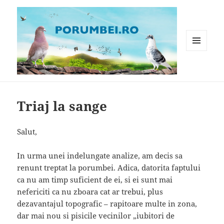
MENIU
ȘI
WIDGET-
Porumbei.ro
URI
Triaj la sange
Salut,
In urma unei indelungate analize, am decis sa
renunt treptat la porumbei. Adica, datorita faptului
ca nu am timp suficient de ei, si ei sunt mai
nefericiti ca nu zboara cat ar trebui, plus
dezavantajul topografic – rapitoare multe in zona,
dar mai nou si pisicile vecinilor „iubitori de