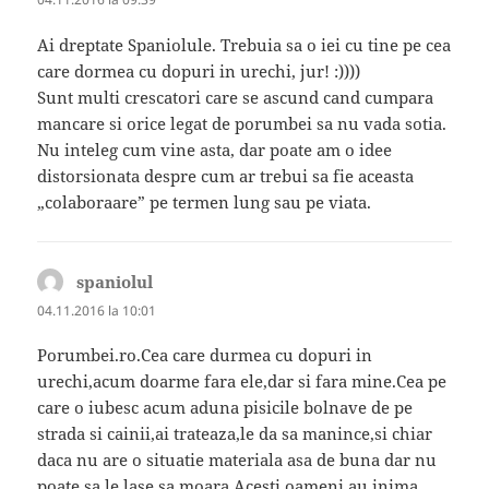
Ai dreptate Spaniolule. Trebuia sa o iei cu tine pe cea
care dormea cu dopuri in urechi, jur! :))))
Sunt multi crescatori care se ascund cand cumpara
mancare si orice legat de porumbei sa nu vada sotia.
Nu inteleg cum vine asta, dar poate am o idee
distorsionata despre cum ar trebui sa fie aceasta
„colaboraare” pe termen lung sau pe viata.
spaniolul
spune:
04.11.2016 la 10:01
Porumbei.ro.Cea care durmea cu dopuri in
urechi,acum doarme fara ele,dar si fara mine.Cea pe
care o iubesc acum aduna pisicile bolnave de pe
strada si cainii,ai trateaza,le da sa manince,si chiar
daca nu are o situatie materiala asa de buna dar nu
poate sa le lase sa moara.Acesti oameni au inima