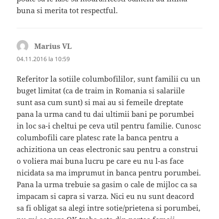
buna si merita tot respectful.
Marius VL
spune:
04.11.2016 la 10:59
Referitor la sotiile columbofililor, sunt familii cu un
buget limitat (ca de traim in Romania si salariile
sunt asa cum sunt) si mai au si femeile dreptate
pana la urma cand tu dai ultimii bani pe porumbei
in loc sa-i cheltui pe ceva util pentru familie. Cunosc
columbofili care platesc rate la banca pentru a
achizitiona un ceas electronic sau pentru a construi
o voliera mai buna lucru pe care eu nu l-as face
nicidata sa ma imprumut in banca pentru porumbei.
Pana la urma trebuie sa gasim o cale de mijloc ca sa
impacam si capra si varza. Nici eu nu sunt deacord
sa fi obligat sa alegi intre sotie/prietena si porumbei,