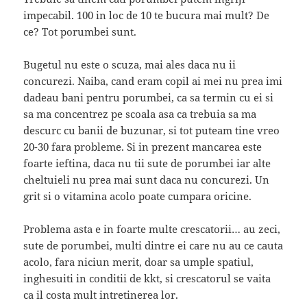
impecabil. 100 in loc de 10 te bucura mai mult? De
ce? Tot porumbei sunt.
Bugetul nu este o scuza, mai ales daca nu ii
concurezi. Naiba, cand eram copil ai mei nu prea imi
dadeau bani pentru porumbei, ca sa termin cu ei si
sa ma concentrez pe scoala asa ca trebuia sa ma
descurc cu banii de buzunar, si tot puteam tine vreo
20-30 fara probleme. Si in prezent mancarea este
foarte ieftina, daca nu tii sute de porumbei iar alte
cheltuieli nu prea mai sunt daca nu concurezi. Un
grit si o vitamina acolo poate cumpara oricine.
Problema asta e in foarte multe crescatorii… au zeci,
sute de porumbei, multi dintre ei care nu au ce cauta
acolo, fara niciun merit, doar sa umple spatiul,
inghesuiti in conditii de kkt, si crescatorul se vaita
ca il costa mult intretinerea lor.