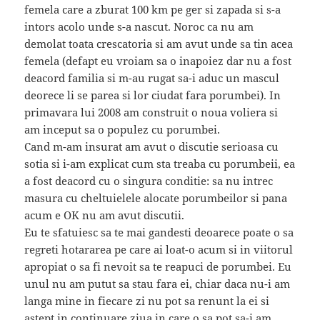
femela care a zburat 100 km pe ger si zapada si s-a
intors acolo unde s-a nascut. Noroc ca nu am
demolat toata crescatoria si am avut unde sa tin acea
femela (defapt eu vroiam sa o inapoiez dar nu a fost
deacord familia si m-au rugat sa-i aduc un mascul
deorece li se parea si lor ciudat fara porumbei). In
primavara lui 2008 am construit o noua voliera si
am inceput sa o populez cu porumbei.
Cand m-am insurat am avut o discutie serioasa cu
sotia si i-am explicat cum sta treaba cu porumbeii, ea
a fost deacord cu o singura conditie: sa nu intrec
masura cu cheltuielele alocate porumbeilor si pana
acum e OK nu am avut discutii.
Eu te sfatuiesc sa te mai gandesti deoarece poate o sa
regreti hotararea pe care ai loat-o acum si in viitorul
apropiat o sa fi nevoit sa te reapuci de porumbei. Eu
unul nu am putut sa stau fara ei, chiar daca nu-i am
langa mine in fiecare zi nu pot sa renunt la ei si
astept in continuare ziua in care o sa pot sa-i am