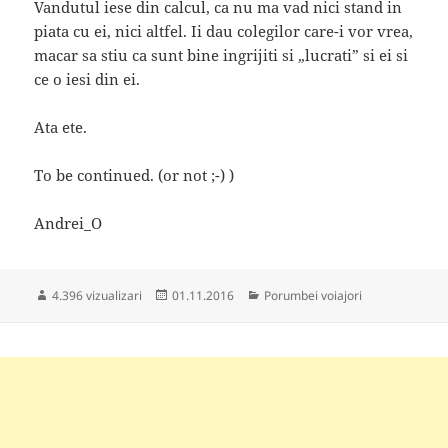
Vandutul iese din calcul, ca nu ma vad nici stand in
piata cu ei, nici altfel. Ii dau colegilor care-i vor vrea,
macar sa stiu ca sunt bine ingrijiti si „lucrati” si ei si
ce o iesi din ei.
Ata ete.
To be continued. (or not ;-) )
Andrei_O
Publicat
Categorii
4.396 vizualizari
01.11.2016
Porumbei voiajori
pe