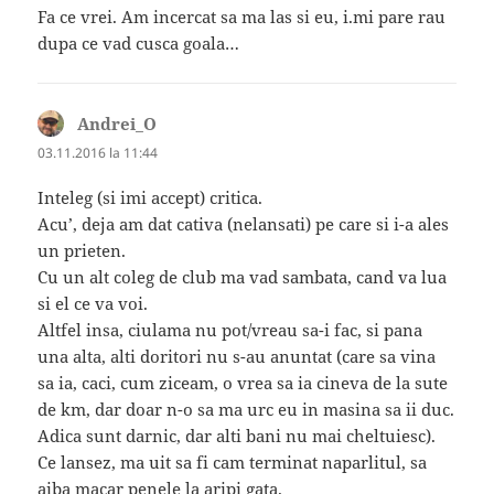
Fa ce vrei. Am incercat sa ma las si eu, i.mi pare rau
dupa ce vad cusca goala…
Andrei_O
spune:
03.11.2016 la 11:44
Inteleg (si imi accept) critica.
Acu’, deja am dat cativa (nelansati) pe care si i-a ales
un prieten.
Cu un alt coleg de club ma vad sambata, cand va lua
si el ce va voi.
Altfel insa, ciulama nu pot/vreau sa-i fac, si pana
una alta, alti doritori nu s-au anuntat (care sa vina
sa ia, caci, cum ziceam, o vrea sa ia cineva de la sute
de km, dar doar n-o sa ma urc eu in masina sa ii duc.
Adica sunt darnic, dar alti bani nu mai cheltuiesc).
Ce lansez, ma uit sa fi cam terminat naparlitul, sa
aiba macar penele la aripi gata.