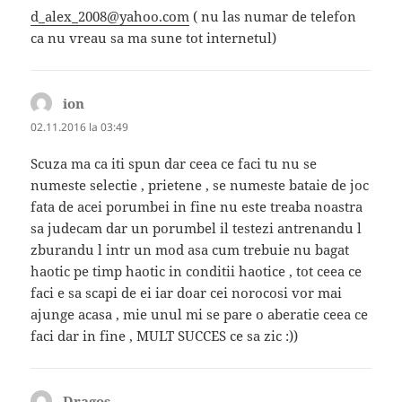
d_alex_2008@yahoo.com
( nu las numar de telefon
ca nu vreau sa ma sune tot internetul)
ion
spune:
02.11.2016 la 03:49
Scuza ma ca iti spun dar ceea ce faci tu nu se
numeste selectie , prietene , se numeste bataie de joc
fata de acei porumbei in fine nu este treaba noastra
sa judecam dar un porumbel il testezi antrenandu l
zburandu l intr un mod asa cum trebuie nu bagat
haotic pe timp haotic in conditii haotice , tot ceea ce
faci e sa scapi de ei iar doar cei norocosi vor mai
ajunge acasa , mie unul mi se pare o aberatie ceea ce
faci dar in fine , MULT SUCCES ce sa zic :))
Dragoș
spune: