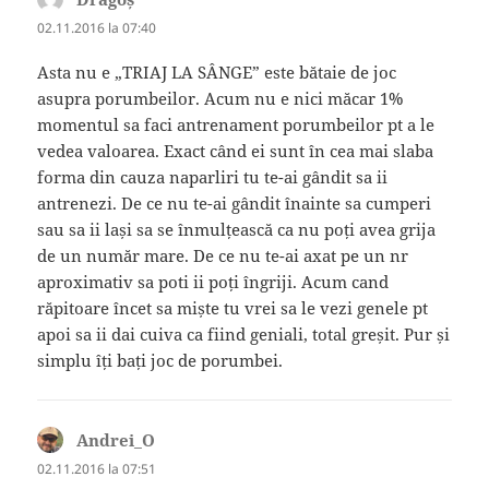
02.11.2016 la 07:40
Asta nu e „TRIAJ LA SÂNGE” este bătaie de joc
asupra porumbeilor. Acum nu e nici măcar 1%
momentul sa faci antrenament porumbeilor pt a le
vedea valoarea. Exact când ei sunt în cea mai slaba
forma din cauza naparliri tu te-ai gândit sa ii
antrenezi. De ce nu te-ai gândit înainte sa cumperi
sau sa ii lași sa se înmulțească ca nu poți avea grija
de un număr mare. De ce nu te-ai axat pe un nr
aproximativ sa poti ii poți îngriji. Acum cand
răpitoare încet sa miște tu vrei sa le vezi genele pt
apoi sa ii dai cuiva ca fiind geniali, total greșit. Pur și
simplu îți bați joc de porumbei.
Andrei_O
spune:
02.11.2016 la 07:51