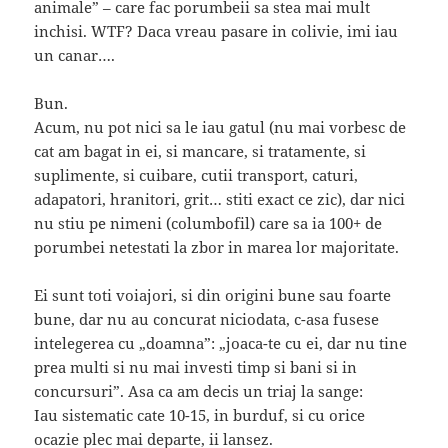
animale” – care fac porumbeii sa stea mai mult
inchisi. WTF? Daca vreau pasare in colivie, imi iau
un canar….
Bun.
Acum, nu pot nici sa le iau gatul (nu mai vorbesc de
cat am bagat in ei, si mancare, si tratamente, si
suplimente, si cuibare, cutii transport, caturi,
adapatori, hranitori, grit… stiti exact ce zic), dar nici
nu stiu pe nimeni (columbofil) care sa ia 100+ de
porumbei netestati la zbor in marea lor majoritate.
Ei sunt toti voiajori, si din origini bune sau foarte
bune, dar nu au concurat niciodata, c-asa fusese
intelegerea cu „doamna”: „joaca-te cu ei, dar nu tine
prea multi si nu mai investi timp si bani si in
concursuri”. Asa ca am decis un triaj la sange:
Iau sistematic cate 10-15, in burduf, si cu orice
ocazie plec mai departe, ii lansez.