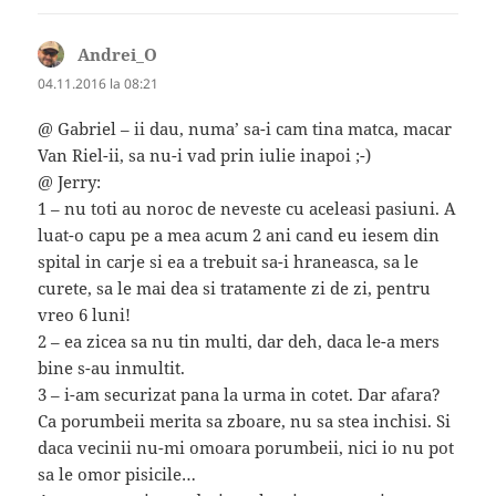
Andrei_O
spune:
04.11.2016 la 08:21
@ Gabriel – ii dau, numa’ sa-i cam tina matca, macar
Van Riel-ii, sa nu-i vad prin iulie inapoi ;-)
@ Jerry:
1 – nu toti au noroc de neveste cu aceleasi pasiuni. A
luat-o capu pe a mea acum 2 ani cand eu iesem din
spital in carje si ea a trebuit sa-i hraneasca, sa le
curete, sa le mai dea si tratamente zi de zi, pentru
vreo 6 luni!
2 – ea zicea sa nu tin multi, dar deh, daca le-a mers
bine s-au inmultit.
3 – i-am securizat pana la urma in cotet. Dar afara?
Ca porumbeii merita sa zboare, nu sa stea inchisi. Si
daca vecinii nu-mi omoara porumbeii, nici io nu pot
sa le omor pisicile…