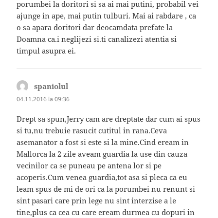
porumbei la doritori si sa ai mai putini, probabil vei
ajunge in ape, mai putin tulburi. Mai ai rabdare , ca
o sa apara doritori dar deocamdata prefate la
Doamna ca.i neglijezi si.ti canalizezi atentia si
timpul asupra ei.
spaniolul
spune:
04.11.2016 la 09:36
Drept sa spun,Jerry cam are dreptate dar cum ai spus
si tu,nu trebuie rasucit cutitul in rana.Ceva
asemanator a fost si este si la mine.Cind eream in
Mallorca la 2 zile aveam guardia la use din cauza
vecinilor ca se puneau pe antena lor si pe
acoperis.Cum venea guardia,tot asa si pleca ca eu
leam spus de mi de ori ca la porumbei nu renunt si
sint pasari care prin lege nu sint interzise a le
tine,plus ca cea cu care eream durmea cu dopuri in