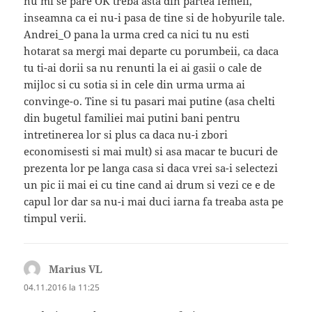
nu mi se pare OK treba asta din partea femeii,
inseamna ca ei nu-i pasa de tine si de hobyurile tale.
Andrei_O pana la urma cred ca nici tu nu esti
hotarat sa mergi mai departe cu porumbeii, ca daca
tu ti-ai dorii sa nu renunti la ei ai gasii o cale de
mijloc si cu sotia si in cele din urma urma ai
convinge-o. Tine si tu pasari mai putine (asa chelti
din bugetul familiei mai putini bani pentru
intretinerea lor si plus ca daca nu-i zbori
economisesti si mai mult) si asa macar te bucuri de
prezenta lor pe langa casa si daca vrei sa-i selectezi
un pic ii mai ei cu tine cand ai drum si vezi ce e de
capul lor dar sa nu-i mai duci iarna fa treaba asta pe
timpul verii.
Marius VL
spune:
04.11.2016 la 11:25