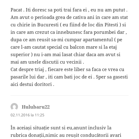
Pacat . Iti doresc sa poti trai fara ei , eu nu am putut .
Am avut o perioada grea de cativa ani in care am stat
cu chirie in Bucuresti ( eu fiind de loc din Pitesti ) si
in care am crezut ca innebunesc fara porumbei dar ,
dupa ce am reusit sa-mi cumpar apartamentul ( pe
care l-am cautat special cu balcon mare si la etaj
superior ) nu i-am mai lasat chiar daca am avut si
mai am unele discutii cu vecinii .
Cat despre triaj , fiecare este liber sa faca ce vrea cu
pasarile lui dar , iti cam bati joc de ei . Sper sa gasesti
aici destui doritori .
Hulubaru22
spune:
02.11.2016 la 11:25
În aceiași situație sunt si eu,anunt inclusiv la
rubrica donații,nimic au reușit conducătorii avari