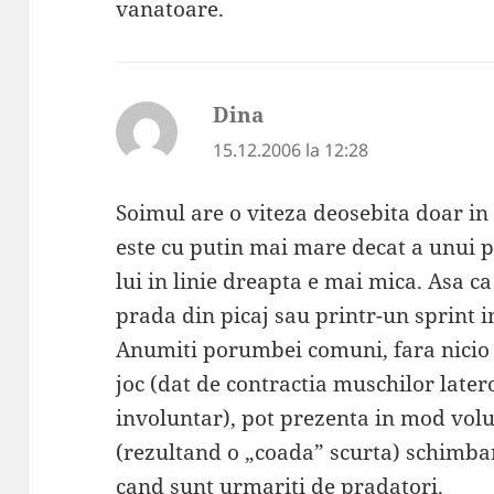
vanatoare.
Dina
spune:
15.12.2006 la 12:28
Soimul are o viteza deosebita doar in p
este cu putin mai mare decat a unui 
lui in linie dreapta e mai mica. Asa ca
prada din picaj sau printr-un sprint i
Anumiti porumbei comuni, fara nicio 
joc (dat de contractia muschilor latero
involuntar), pot prezenta in mod volun
(rezultand o „coada” scurta) schimban
cand sunt urmariti de pradatori.