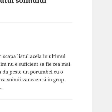
butul soimului
 scapa listul acela in ultimul
m nu e suficient sa fie cea mai
a da peste un porumbel cu o
 ca soimii vaneaza si in grup.
y…