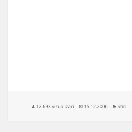
Publicat
Catego
12.693 vizualizari
15.12.2006
Stiri
pe