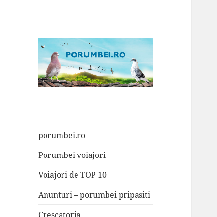
Porumbei.ro
Enciclopedia porumbelului
porumbei.ro
Porumbei voiajori
Voiajori de TOP 10
Anunturi – porumbei pripasiti
Crescatoria