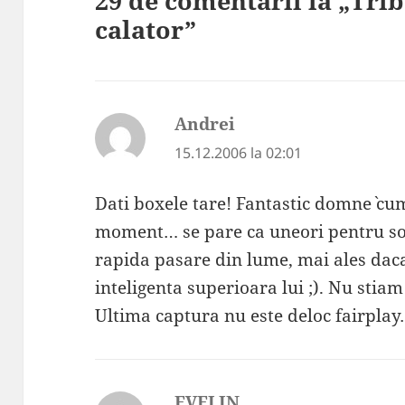
29 de comentarii la „Tri
calator”
Andrei
spune:
15.12.2006 la 02:01
Dati boxele tare! Fantastic domne` cum
moment… se pare ca uneori pentru soi
rapida pasare din lume, mai ales dac
inteligenta superioara lui ;). Nu stiam
Ultima captura nu este deloc fairpla
EVELIN
spune: