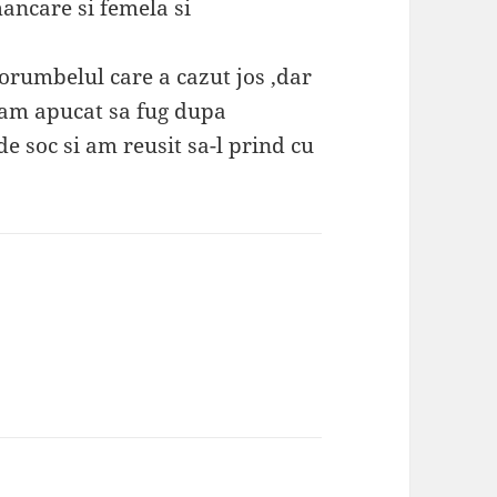
mancare si femela si
porumbelul care a cazut jos ,dar
i am apucat sa fug dupa
de soc si am reusit sa-l prind cu