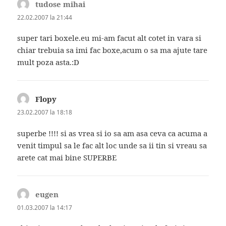
tudose mihai
spune:
22.02.2007 la 21:44
super tari boxele.eu mi-am facut alt cotet in vara si
chiar trebuia sa imi fac boxe,acum o sa ma ajute tare
mult poza asta.:D
Flopy
spune:
23.02.2007 la 18:18
superbe !!!! si as vrea si io sa am asa ceva ca acuma a
venit timpul sa le fac alt loc unde sa ii tin si vreau sa
arete cat mai bine SUPERBE
eugen
spune:
01.03.2007 la 14:17