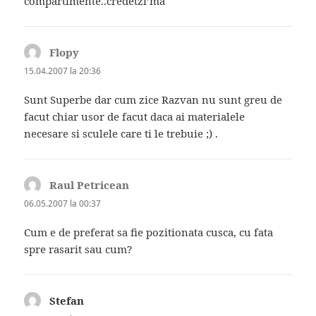
compartimente..credetzi’ma
Flopy
spune:
15.04.2007 la 20:36
Sunt Superbe dar cum zice Razvan nu sunt greu de
facut chiar usor de facut daca ai materialele
necesare si sculele care ti le trebuie ;) .
Raul Petricean
spune:
06.05.2007 la 00:37
Cum e de preferat sa fie pozitionata cusca, cu fata
spre rasarit sau cum?
Stefan
spune: