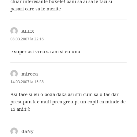
chiar interesante boxele! bani sa ai sa le faci si
pasari care sa le merite
ALEX
spune:
08.03.2007 la 22:16
e super asi vrea sa am si eu una
mircea
spune:
14.03.2007 la 15:38
Asi face si eu o boxa daka asi stii cum sa o fac dar
presupun k e mult prea greu pt un copil ca minde de
15 ani:(:(:
daNy
spune: