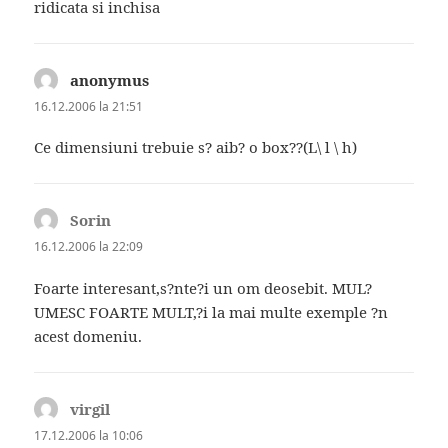
ridicata si inchisa
anonymus
spune:
16.12.2006 la 21:51
Ce dimensiuni trebuie s? aib? o box??(L\ l \ h)
Sorin
spune:
16.12.2006 la 22:09
Foarte interesant,s?nte?i un om deosebit. MUL?
UMESC FOARTE MULT,?i la mai multe exemple ?n
acest domeniu.
virgil
spune:
17.12.2006 la 10:06