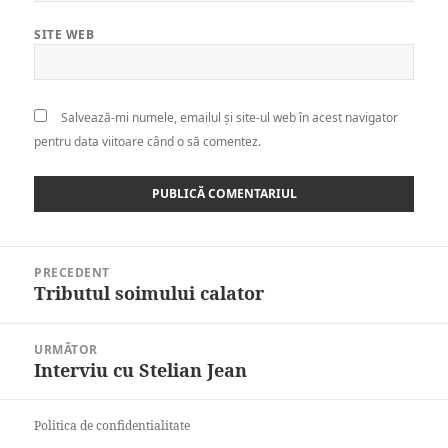
SITE WEB
Salvează-mi numele, emailul și site-ul web în acest navigator
pentru data viitoare când o să comentez.
Navigare
PRECEDENT
în
Tributul soimului calator
Articolul
articole
anterior:
URMĂTOR
Interviu cu Stelian Jean
Articolul
următor:
Politica de confidentialitate