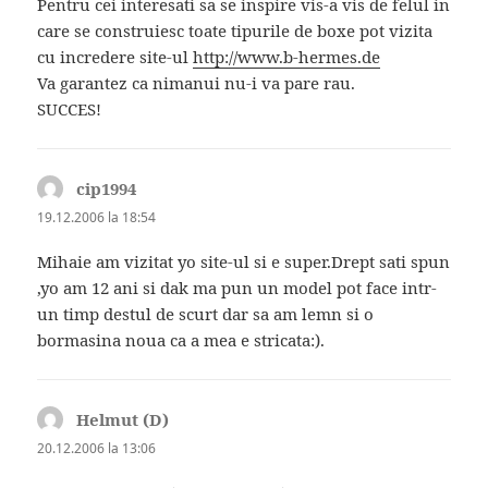
Pentru cei interesati sa se inspire vis-a vis de felul in
care se construiesc toate tipurile de boxe pot vizita
cu incredere site-ul
http://www.b-hermes.de
Va garantez ca nimanui nu-i va pare rau.
SUCCES!
cip1994
spune:
19.12.2006 la 18:54
Mihaie am vizitat yo site-ul si e super.Drept sati spun
,yo am 12 ani si dak ma pun un model pot face intr-
un timp destul de scurt dar sa am lemn si o
bormasina noua ca a mea e stricata:).
Helmut (D)
spune:
20.12.2006 la 13:06