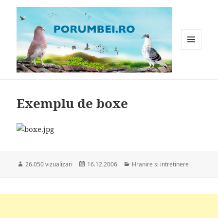
MENIU
ȘI
WIDGET-
Porumbei.ro
URI
Exemplu de boxe
Publicat
Categorii
26.050 vizualizari
16.12.2006
Hranire si intretinere
pe