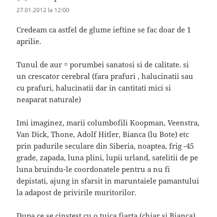
27.01.2012 la 12:00
Credeam ca astfel de glume ieftine se fac doar de 1
aprilie.
Tunul de aur = porumbei sanatosi si de calitate. si
un crescator cerebral (fara prafuri , halucinatii sau
cu prafuri, halucinatii dar in cantitati mici si
neaparat naturale)
Imi imaginez, marii columbofili Koopman, Veenstra,
Van Dick, Thone, Adolf Hitler, Bianca (lu Bote) etc
prin padurile seculare din Siberia, noaptea, frig -45
grade, zapada, luna plini, lupii urland, satelitii de pe
luna bruindu-le coordonatele pentru a nu fi
depistati, ajung in sfarsit in maruntaiele pamantului
la adapost de privirile muritorilor.
Dupa ce se cinstest cu o tuica fiarta (chiar si Bianca),