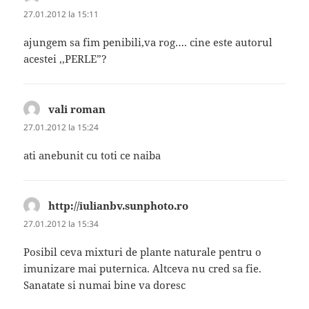
27.01.2012 la 15:11
ajungem sa fim penibili,va rog…. cine este autorul
acestei ,,PERLE”?
vali roman
spune:
27.01.2012 la 15:24
ati anebunit cu toti ce naiba
http://iulianbv.sunphoto.ro
spune:
27.01.2012 la 15:34
Posibil ceva mixturi de plante naturale pentru o
imunizare mai puternica. Altceva nu cred sa fie.
Sanatate si numai bine va doresc