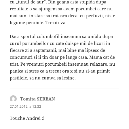
cu „tunul de aur”. Din goana asta stupida dupa
rezultate o sa ajungem sa avem porumbei care nu
mai sunt in stare sa traiasca decat cu perfuzii, niste
legume penibile. Treziti-va.
Daca sportul columbofil inseamna sa umblu dupa
curul porumbeilor cu cate doispe mii de licori in
fiecare zi a saptamanii, mai bine ma lipsesc de
concursuri si ii tin doar pe langa casa. Mama cat de
trist. Pe vremuri porumbeii insemnau relaxare, nu
panica si stres ca a trecut ora x si nu si-au primit
pastilele, sa nu cumva sa lesine.
Tomita SERBAN
spune:
27.01.2012 la 12:32
Touche Andrei :)