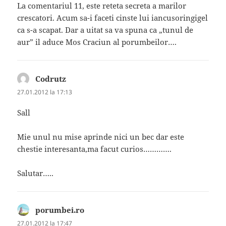
La comentariul 11, este reteta secreta a marilor
crescatori. Acum sa-i faceti cinste lui iancusoringigel
ca s-a scapat. Dar a uitat sa va spuna ca „tunul de
aur” il aduce Mos Craciun al porumbeilor….
Codrutz
spune:
27.01.2012 la 17:13
Sall
Mie unul nu mise aprinde nici un bec dar este
chestie interesanta,ma facut curios………….
Salutar…..
porumbei.ro
spune:
27.01.2012 la 17:47