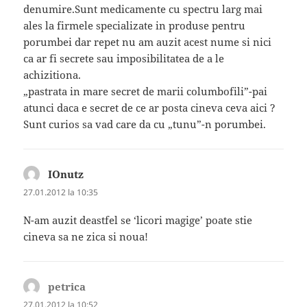
denumire.Sunt medicamente cu spectru larg mai
ales la firmele specializate in produse pentru
porumbei dar repet nu am auzit acest nume si nici
ca ar fi secrete sau imposibilitatea de a le
achizitiona.
„pastrata in mare secret de marii columbofili”-pai
atunci daca e secret de ce ar posta cineva ceva aici ?
Sunt curios sa vad care da cu „tunu”-n porumbei.
IOnutz
spune:
27.01.2012 la 10:35
N-am auzit deastfel se ‘licori magige’ poate stie
cineva sa ne zica si noua!
petrica
spune:
27.01.2012 la 10:52