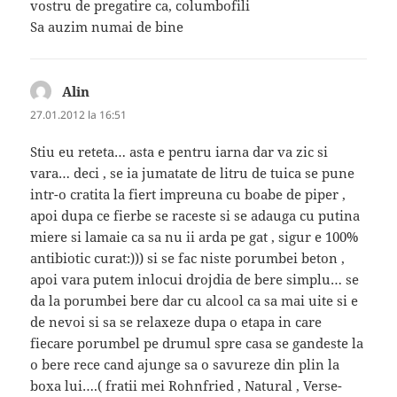
vostru de pregatire ca, columbofili
Sa auzim numai de bine
Alin
spune:
27.01.2012 la 16:51
Stiu eu reteta… asta e pentru iarna dar va zic si
vara… deci , se ia jumatate de litru de tuica se pune
intr-o cratita la fiert impreuna cu boabe de piper ,
apoi dupa ce fierbe se raceste si se adauga cu putina
miere si lamaie ca sa nu ii arda pe gat , sigur e 100%
antibiotic curat:))) si se fac niste porumbei beton ,
apoi vara putem inlocui drojdia de bere simplu… se
da la porumbei bere dar cu alcool ca sa mai uite si e
de nevoi si sa se relaxeze dupa o etapa in care
fiecare porumbel pe drumul spre casa se gandeste la
o bere rece cand ajunge sa o savureze din plin la
boxa lui….( fratii mei Rohnfried , Natural , Verse-