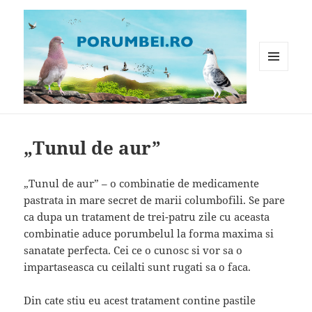
MENIU
ȘI
WIDGET-
Porumbei.ro
URI
„Tunul de aur”
„Tunul de aur” – o combinatie de medicamente
pastrata in mare secret de marii columbofili. Se pare
ca dupa un tratament de trei-patru zile cu aceasta
combinatie aduce porumbelul la forma maxima si
sanatate perfecta. Cei ce o cunosc si vor sa o
impartaseasca cu ceilalti sunt rugati sa o faca.
Din cate stiu eu acest tratament contine pastile