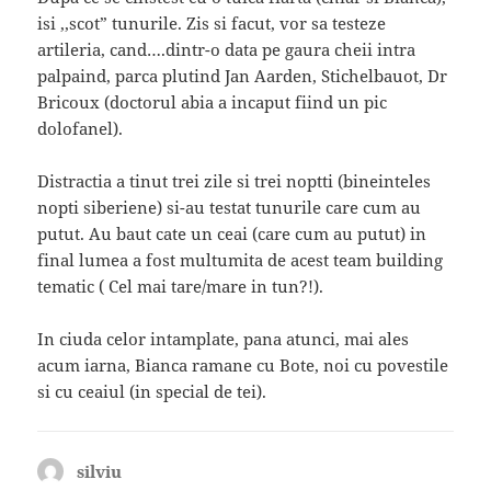
isi ,,scot” tunurile. Zis si facut, vor sa testeze
artileria, cand….dintr-o data pe gaura cheii intra
palpaind, parca plutind Jan Aarden, Stichelbauot, Dr
Bricoux (doctorul abia a incaput fiind un pic
dolofanel).
Distractia a tinut trei zile si trei noptti (bineinteles
nopti siberiene) si-au testat tunurile care cum au
putut. Au baut cate un ceai (care cum au putut) in
final lumea a fost multumita de acest team building
tematic ( Cel mai tare/mare in tun?!).
In ciuda celor intamplate, pana atunci, mai ales
acum iarna, Bianca ramane cu Bote, noi cu povestile
si cu ceaiul (in special de tei).
silviu
spune: