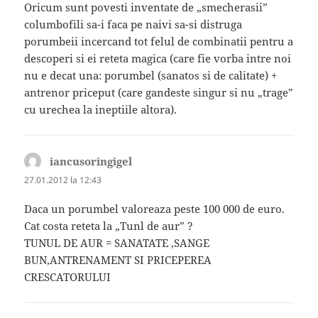
Oricum sunt povesti inventate de „smecherasii”
columbofili sa-i faca pe naivi sa-si distruga
porumbeii incercand tot felul de combinatii pentru a
descoperi si ei reteta magica (care fie vorba intre noi
nu e decat una: porumbel (sanatos si de calitate) +
antrenor priceput (care gandeste singur si nu „trage”
cu urechea la ineptiile altora).
iancusoringigel
spune:
27.01.2012 la 12:43
Daca un porumbel valoreaza peste 100 000 de euro.
Cat costa reteta la „Tunl de aur” ?
TUNUL DE AUR = SANATATE ,SANGE
BUN,ANTRENAMENT SI PRICEPEREA
CRESCATORULUI