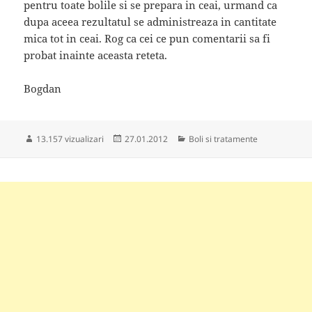
pentru toate bolile si se prepara in ceai, urmand ca
dupa aceea rezultatul se administreaza in cantitate
mica tot in ceai. Rog ca cei ce pun comentarii sa fi
probat inainte aceasta reteta.
Bogdan
Publicat
Categorii
13.157 vizualizari
27.01.2012
Boli si tratamente
pe