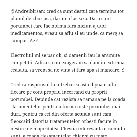
@Andreibirsan: cred ca sunt destui care termina tot
planul de zbor asa, dar nu claseaza. Daca sunt
porumbei care fac norma fara niciun ajutor
medicamentos, vreau sa aflu si eu unde, ca merg sa
cumpar. Azi!
Electrolitii mi se par ok, si oamenii iau la anumite
competitii. Adica sa nu exageram sa dam in extrema
cealalta, sa vrem sa ne vina si fara apa si mancare. :)
Cred ca raspunsul la intrebarea asta il poate afla
fiecare pe cont propriu incercand cu proprii
porumbei. Depinde cat rezista sa ramana pe la coada
clasamentelor pentru a forma niste porumbei mai
duri, pentru ca cei din oferta actuala sunt cam
fleoscaiti datorita tratamentelor orbesti facute in
nestire de majoritatea. Chestia interesanta e ca multi
sunt la coada clasamentelor chiar si cu toate