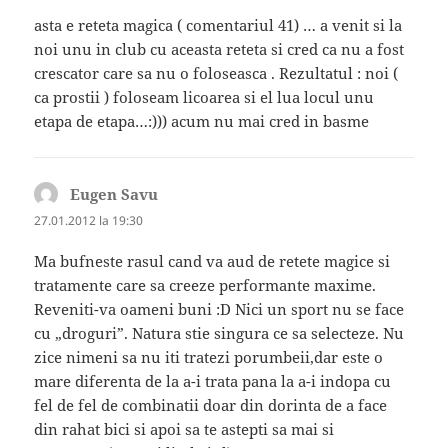
asta e reteta magica ( comentariul 41) … a venit si la
noi unu in club cu aceasta reteta si cred ca nu a fost
crescator care sa nu o foloseasca . Rezultatul : noi (
ca prostii ) foloseam licoarea si el lua locul unu
etapa de etapa…:))) acum nu mai cred in basme
Eugen Savu
spune:
27.01.2012 la 19:30
Ma bufneste rasul cand va aud de retete magice si
tratamente care sa creeze performante maxime.
Reveniti-va oameni buni :D Nici un sport nu se face
cu „droguri”. Natura stie singura ce sa selecteze. Nu
zice nimeni sa nu iti tratezi porumbeii,dar este o
mare diferenta de la a-i trata pana la a-i indopa cu
fel de fel de combinatii doar din dorinta de a face
din rahat bici si apoi sa te astepti sa mai si