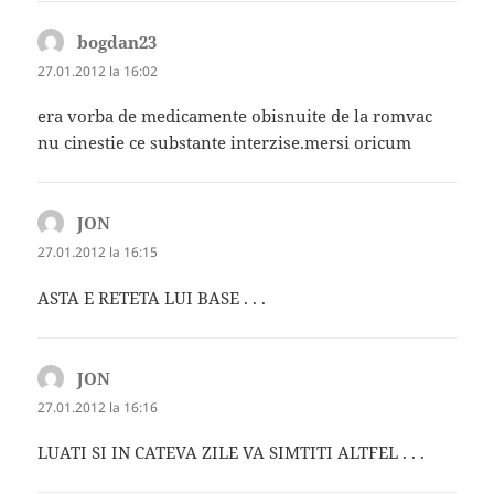
bogdan23
spune:
27.01.2012 la 16:02
era vorba de medicamente obisnuite de la romvac
nu cinestie ce substante interzise.mersi oricum
JON
spune:
27.01.2012 la 16:15
ASTA E RETETA LUI BASE . . .
JON
spune:
27.01.2012 la 16:16
LUATI SI IN CATEVA ZILE VA SIMTITI ALTFEL . . .