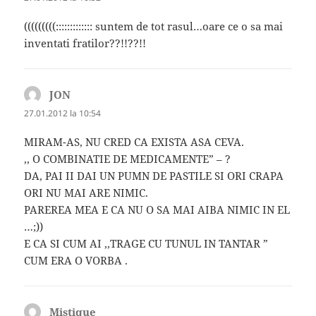
(((((((((::::::::::::: suntem de tot rasul…oare ce o sa mai
inventati fratilor??!!??!!
JON
spune:
27.01.2012 la 10:54
MIRAM-AS, NU CRED CA EXISTA ASA CEVA.
,, O COMBINATIE DE MEDICAMENTE” – ?
DA, PAI II DAI UN PUMN DE PASTILE SI ORI CRAPA
ORI NU MAI ARE NIMIC.
PAREREA MEA E CA NU O SA MAI AIBA NIMIC IN EL
…;))
E CA SI CUM AI ,,TRAGE CU TUNUL IN TANTAR ”
CUM ERA O VORBA .
Mistique
spune: