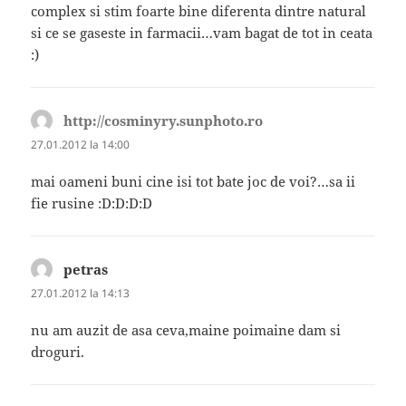
complex si stim foarte bine diferenta dintre natural
si ce se gaseste in farmacii…vam bagat de tot in ceata
:)
http://cosminyry.sunphoto.ro
spune:
27.01.2012 la 14:00
mai oameni buni cine isi tot bate joc de voi?…sa ii
fie rusine :D:D:D:D
petras
spune:
27.01.2012 la 14:13
nu am auzit de asa ceva,maine poimaine dam si
droguri.