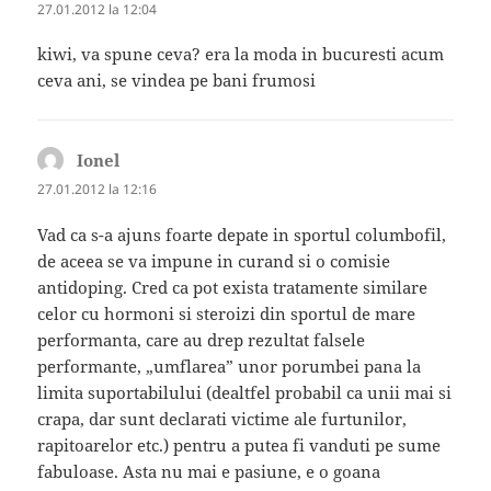
27.01.2012 la 12:04
kiwi, va spune ceva? era la moda in bucuresti acum
ceva ani, se vindea pe bani frumosi
Ionel
spune:
27.01.2012 la 12:16
Vad ca s-a ajuns foarte depate in sportul columbofil,
de aceea se va impune in curand si o comisie
antidoping. Cred ca pot exista tratamente similare
celor cu hormoni si steroizi din sportul de mare
performanta, care au drep rezultat falsele
performante, „umflarea” unor porumbei pana la
limita suportabilului (dealtfel probabil ca unii mai si
crapa, dar sunt declarati victime ale furtunilor,
rapitoarelor etc.) pentru a putea fi vanduti pe sume
fabuloase. Asta nu mai e pasiune, e o goana