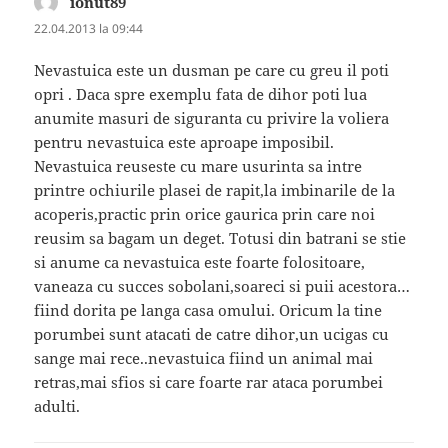
ionut89
spune:
22.04.2013 la 09:44
Nevastuica este un dusman pe care cu greu il poti
opri . Daca spre exemplu fata de dihor poti lua
anumite masuri de siguranta cu privire la voliera
pentru nevastuica este aproape imposibil.
Nevastuica reuseste cu mare usurinta sa intre
printre ochiurile plasei de rapit,la imbinarile de la
acoperis,practic prin orice gaurica prin care noi
reusim sa bagam un deget. Totusi din batrani se stie
si anume ca nevastuica este foarte folositoare,
vaneaza cu succes sobolani,soareci si puii acestora…
fiind dorita pe langa casa omului. Oricum la tine
porumbei sunt atacati de catre dihor,un ucigas cu
sange mai rece..nevastuica fiind un animal mai
retras,mai sfios si care foarte rar ataca porumbei
adulti.