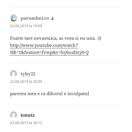
porumbei.ro
spune:
22.04.2013 la 19:59
Foarte tare nevastuica, as vrea si eu una. :))
http://www.youtube.com/watch?
NR=1&feature=fvwp&v=hy6oaDzy0-Q
tyby22
spune:
22.04.2013 la 20:09
parerea mea e ca dihorul e inculpatul
ionutz
spune:
22.04.2013 la 20:12