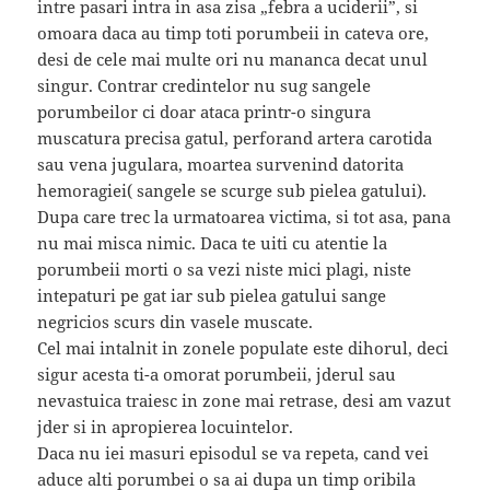
intre pasari intra in asa zisa „febra a uciderii”, si
omoara daca au timp toti porumbeii in cateva ore,
desi de cele mai multe ori nu mananca decat unul
singur. Contrar credintelor nu sug sangele
porumbeilor ci doar ataca printr-o singura
muscatura precisa gatul, perforand artera carotida
sau vena jugulara, moartea survenind datorita
hemoragiei( sangele se scurge sub pielea gatului).
Dupa care trec la urmatoarea victima, si tot asa, pana
nu mai misca nimic. Daca te uiti cu atentie la
porumbeii morti o sa vezi niste mici plagi, niste
intepaturi pe gat iar sub pielea gatului sange
negricios scurs din vasele muscate.
Cel mai intalnit in zonele populate este dihorul, deci
sigur acesta ti-a omorat porumbeii, jderul sau
nevastuica traiesc in zone mai retrase, desi am vazut
jder si in apropierea locuintelor.
Daca nu iei masuri episodul se va repeta, cand vei
aduce alti porumbei o sa ai dupa un timp oribila