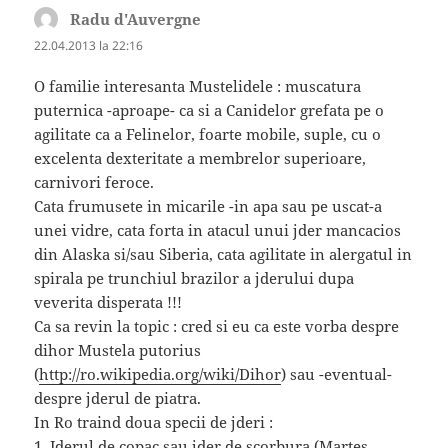
Radu d'Auvergne
spune:
22.04.2013 la 22:16
O familie interesanta Mustelidele : muscatura
puternica -aproape- ca si a Canidelor grefata pe o
agilitate ca a Felinelor, foarte mobile, suple, cu o
excelenta dexteritate a membrelor superioare,
carnivori feroce.
Cata frumusete in micarile -in apa sau pe uscat-a
unei vidre, cata forta in atacul unui jder mancacios
din Alaska si/sau Siberia, cata agilitate in alergatul in
spirala pe trunchiul brazilor a jderului dupa
veverita disperata !!!
Ca sa revin la topic : cred si eu ca este vorba despre
dihor Mustela putorius
(
http://ro.wikipedia.org/wiki/Dihor
) sau -eventual-
despre jderul de piatra.
In Ro traind doua specii de jderi :
1. Jderul de copac sau jder de scorbura (Martes