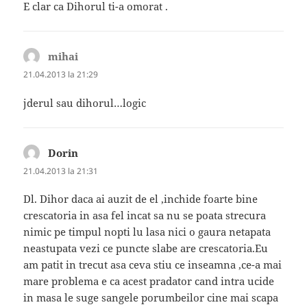
E clar ca Dihorul ti-a omorat .
mihai
spune:
21.04.2013 la 21:29
jderul sau dihorul…logic
Dorin
spune:
21.04.2013 la 21:31
Dl. Dihor daca ai auzit de el ,inchide foarte bine
crescatoria in asa fel incat sa nu se poata strecura
nimic pe timpul nopti lu lasa nici o gaura netapata
neastupata vezi ce puncte slabe are crescatoria.Eu
am patit in trecut asa ceva stiu ce inseamna ,ce-a mai
mare problema e ca acest pradator cand intra ucide
in masa le suge sangele porumbeilor cine mai scapa