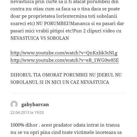
nevastuica prin curte sa ii fi atacat porumbeii din
contra nu stiau cum sa faca sa o tina daca se poate
doar pe proprietatea lor(extermina toti sobolanii
soareci etc) NU PORUMBEI!Mananca si ea pasari dar
pasari mici vrabii pitigoi etc!Pun 2 clipuri video cu
NEVASTUICA VS SOBOLAN
http://www.youtube.com/watch?v=QnKxbk3sNLg
http://www.youtube.com/watch?v=eB_1WG0w85E
DIHORUL TIA OMORAT PORUMBEI NU JDERUL NU
SOBOLANUL SI IN NICI UN CAZ NEVASTUICA
gabybarcan
spune:
22.04.2013 la 19:03
1000% dihor . acest pradator odata intrat in transa
nu se va opri pina cind toate victimele inceteaza sa