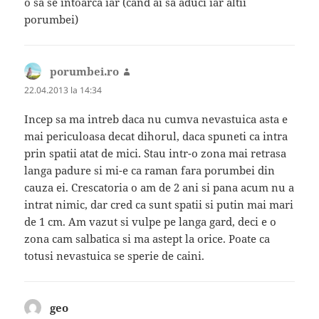
o sa se intoarca iar (cand ai sa aduci iar altii
porumbei)
porumbei.ro
spune:
22.04.2013 la 14:34
Incep sa ma intreb daca nu cumva nevastuica asta e
mai periculoasa decat dihorul, daca spuneti ca intra
prin spatii atat de mici. Stau intr-o zona mai retrasa
langa padure si mi-e ca raman fara porumbei din
cauza ei. Crescatoria o am de 2 ani si pana acum nu a
intrat nimic, dar cred ca sunt spatii si putin mai mari
de 1 cm. Am vazut si vulpe pe langa gard, deci e o
zona cam salbatica si ma astept la orice. Poate ca
totusi nevastuica se sperie de caini.
geo
spune: