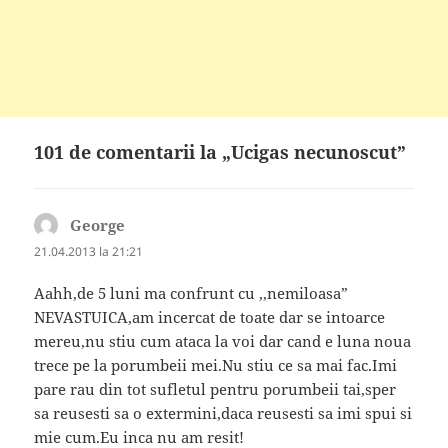
101 de comentarii la „Ucigas necunoscut”
George
spune:
21.04.2013 la 21:21
Aahh,de 5 luni ma confrunt cu ,,nemiloasa”
NEVASTUICA,am incercat de toate dar se intoarce
mereu,nu stiu cum ataca la voi dar cand e luna noua
trece pe la porumbeii mei.Nu stiu ce sa mai fac.Imi
pare rau din tot sufletul pentru porumbeii tai,sper
sa reusesti sa o extermini,daca reusesti sa imi spui si
mie cum.Eu inca nu am resit!