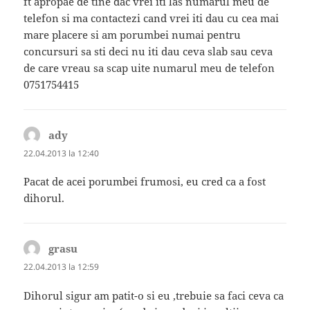
ft apropae de tine dac vrei iti las numarul meu de
telefon si ma contactezi cand vrei iti dau cu cea mai
mare placere si am porumbei numai pentru
concursuri sa sti deci nu iti dau ceva slab sau ceva
de care vreau sa scap uite numarul meu de telefon
0751754415
ady
spune:
22.04.2013 la 12:40
Pacat de acei porumbei frumosi, eu cred ca a fost
dihorul.
grasu
spune:
22.04.2013 la 12:59
Dihorul sigur am patit-o si eu ,trebuie sa faci ceva ca