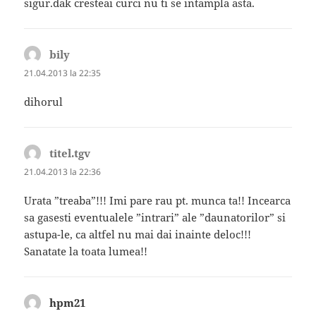
sigur.dak cresteai curci nu ti se intampla asta.
bily
spune:
21.04.2013 la 22:35
dihorul
titel.tgv
spune:
21.04.2013 la 22:36
Urata ”treaba”!!! Imi pare rau pt. munca ta!! Incearca
sa gasesti eventualele ”intrari” ale ”daunatorilor” si
astupa-le, ca altfel nu mai dai inainte deloc!!!
Sanatate la toata lumea!!
hpm21
spune: