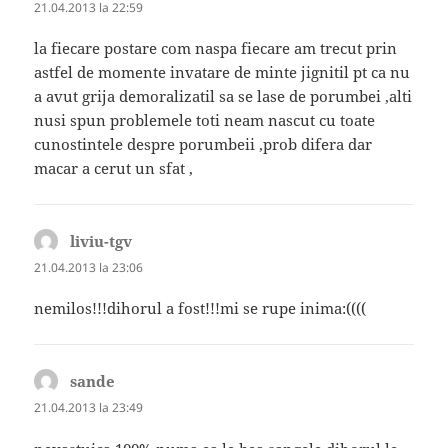
21.04.2013 la 22:59
la fiecare postare com naspa fiecare am trecut prin
astfel de momente invatare de minte jignitil pt ca nu
a avut grija demoralizatil sa se lase de porumbei ,alti
nusi spun problemele toti neam nascut cu toate
cunostintele despre porumbeii ,prob difera dar
macar a cerut un sfat ,
liviu-tgv
spune:
21.04.2013 la 23:06
nemilos!!!dihorul a fost!!!mi se rupe inima:((((
sande
spune:
21.04.2013 la 23:49