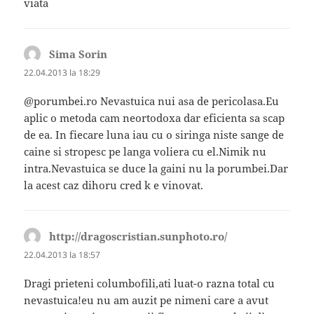
viata
Sima Sorin
spune:
22.04.2013 la 18:29
@porumbei.ro Nevastuica nui asa de pericolasa.Eu
aplic o metoda cam neortodoxa dar eficienta sa scap
de ea. In fiecare luna iau cu o siringa niste sange de
caine si stropesc pe langa voliera cu el.Nimik nu
intra.Nevastuica se duce la gaini nu la porumbei.Dar
la acest caz dihoru cred k e vinovat.
http://dragoscristian.sunphoto.ro/
spune:
22.04.2013 la 18:57
Dragi prieteni columbofili,ati luat-o razna total cu
nevastuica!eu nu am auzit pe nimeni care a avut