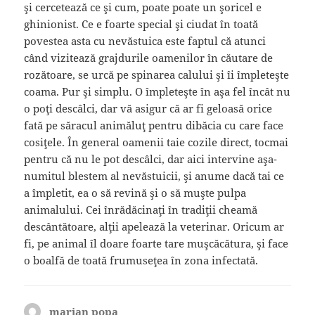
şi cercetează ce şi cum, poate poate un şoricel e
ghinionist. Ce e foarte special şi ciudat în toată
povestea asta cu nevăstuica este faptul că atunci
când vizitează grajdurile oamenilor în căutare de
rozătoare, se urcă pe spinarea calului şi îi împleteşte
coama. Pur şi simplu. O împleteşte în aşa fel încât nu
o poţi descâlci, dar vă asigur că ar fi geloasă orice
fată pe săracul animăluţ pentru dibăcia cu care face
cosiţele. În general oamenii taie cozile direct, tocmai
pentru că nu le pot descâlci, dar aici intervine aşa-
numitul blestem al nevăstuicii, şi anume dacă tai ce
a împletit, ea o să revină şi o să muşte pulpa
animalului. Cei înrădăcinaţi în tradiţii cheamă
descântătoare, alţii apelează la veterinar. Oricum ar
fi, pe animal îl doare foarte tare muşcăcătura, şi face
o boalfă de toată frumuseţea în zona infectată.
marian popa
spune: