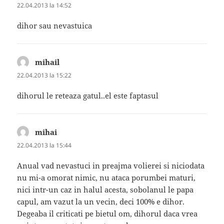
22.04.2013 la 14:52
dihor sau nevastuica
mihail
spune:
22.04.2013 la 15:22
dihorul le reteaza gatul..el este faptasul
mihai
spune:
22.04.2013 la 15:44
Anual vad nevastuci in preajma volierei si niciodata
nu mi-a omorat nimic, nu ataca porumbei maturi,
nici intr-un caz in halul acesta, sobolanul le papa
capul, am vazut la un vecin, deci 100% e dihor.
Degeaba il criticati pe bietul om, dihorul daca vrea