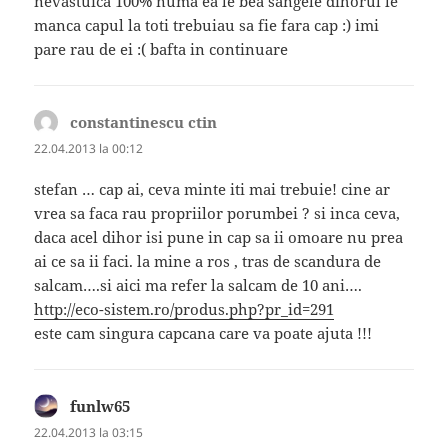
nevastuica 100% numa ea le bea sangele dihorul le
manca capul la toti trebuiau sa fie fara cap :) imi
pare rau de ei :( bafta in continuare
constantinescu ctin
spune:
22.04.2013 la 00:12
stefan … cap ai, ceva minte iti mai trebuie! cine ar
vrea sa faca rau propriilor porumbei ? si inca ceva,
daca acel dihor isi pune in cap sa ii omoare nu prea
ai ce sa ii faci. la mine a ros , tras de scandura de
salcam….si aici ma refer la salcam de 10 ani….
http://eco-sistem.ro/produs.php?pr_id=291
este cam singura capcana care va poate ajuta !!!
funlw65
spune:
22.04.2013 la 03:15