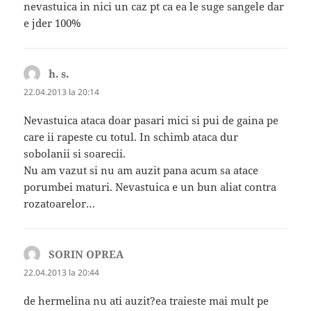
nevastuica in nici un caz pt ca ea le suge sangele dar
e jder 100%
h. s.
spune:
22.04.2013 la 20:14
Nevastuica ataca doar pasari mici si pui de gaina pe
care ii rapeste cu totul. In schimb ataca dur
sobolanii si soarecii.
Nu am vazut si nu am auzit pana acum sa atace
porumbei maturi. Nevastuica e un bun aliat contra
rozatoarelor…
SORIN OPREA
spune:
22.04.2013 la 20:44
de hermelina nu ati auzit?ea traieste mai mult pe