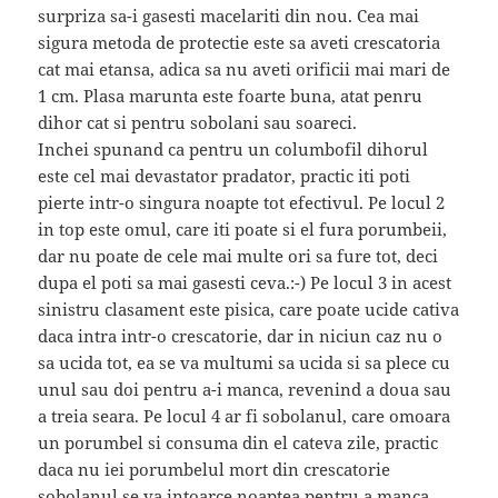
surpriza sa-i gasesti macelariti din nou. Cea mai
sigura metoda de protectie este sa aveti crescatoria
cat mai etansa, adica sa nu aveti orificii mai mari de
1 cm. Plasa marunta este foarte buna, atat penru
dihor cat si pentru sobolani sau soareci.
Inchei spunand ca pentru un columbofil dihorul
este cel mai devastator pradator, practic iti poti
pierte intr-o singura noapte tot efectivul. Pe locul 2
in top este omul, care iti poate si el fura porumbeii,
dar nu poate de cele mai multe ori sa fure tot, deci
dupa el poti sa mai gasesti ceva.:-) Pe locul 3 in acest
sinistru clasament este pisica, care poate ucide cativa
daca intra intr-o crescatorie, dar in niciun caz nu o
sa ucida tot, ea se va multumi sa ucida si sa plece cu
unul sau doi pentru a-i manca, revenind a doua sau
a treia seara. Pe locul 4 ar fi sobolanul, care omoara
un porumbel si consuma din el cateva zile, practic
daca nu iei porumbelul mort din crescatorie
sobolanul se va intoarce noaptea pentru a manca