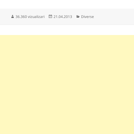
Publicat
Categorii
36.360 vizualizari
21.04.2013
Diverse
pe