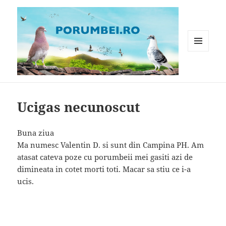
MENIU
ȘI
WIDGET-
Porumbei.ro
URI
Ucigas necunoscut
Buna ziua
Ma numesc Valentin D. si sunt din Campina PH. Am
atasat cateva poze cu porumbeii mei gasiti azi de
dimineata in cotet morti toti. Macar sa stiu ce i-a
ucis.