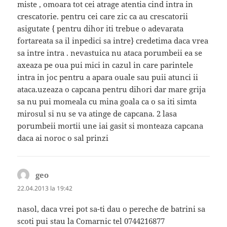
miste , omoara tot cei atrage atentia cind intra in
crescatorie. pentru cei care zic ca au crescatorii
asigutate { pentru dihor iti trebue o adevarata
fortareata sa il inpedici sa intre} credetima daca vrea
sa intre intra . nevastuica nu ataca porumbeii ea se
axeaza pe oua pui mici in cazul in care parintele
intra in joc pentru a apara ouale sau puii atunci ii
ataca.uzeaza o capcana pentru dihori dar mare grija
sa nu pui momeala cu mina goala ca o sa iti simta
mirosul si nu se va atinge de capcana. 2 lasa
porumbeii mortii une iai gasit si monteaza capcana
daca ai noroc o sal prinzi
geo
spune:
22.04.2013 la 19:42
nasol, daca vrei pot sa-ti dau o pereche de batrini sa
scoti pui stau la Comarnic tel 0744216877