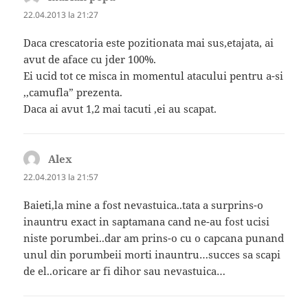
22.04.2013 la 21:27
Daca crescatoria este pozitionata mai sus,etajata, ai
avut de aface cu jder 100%.
Ei ucid tot ce misca in momentul atacului pentru a-si
,,camufla” prezenta.
Daca ai avut 1,2 mai tacuti ,ei au scapat.
Alex
spune:
22.04.2013 la 21:57
Baieti,la mine a fost nevastuica..tata a surprins-o
inauntru exact in saptamana cand ne-au fost ucisi
niste porumbei..dar am prins-o cu o capcana punand
unul din porumbeii morti inauntru…succes sa scapi
de el..oricare ar fi dihor sau nevastuica…