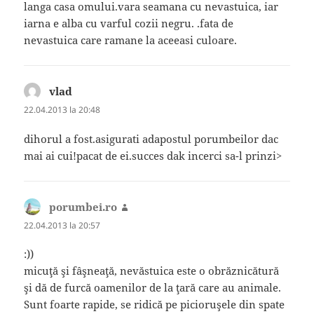
langa casa omului.vara seamana cu nevastuica, iar
iarna e alba cu varful cozii negru. .fata de
nevastuica care ramane la aceeasi culoare.
vlad
spune:
22.04.2013 la 20:48
dihorul a fost.asigurati adapostul porumbeilor dac
mai ai cui!pacat de ei.succes dak incerci sa-l prinzi>
porumbei.ro
spune:
22.04.2013 la 20:57
:))
micuţă şi fâşneaţă, nevăstuica este o obrăznicătură
şi dă de furcă oamenilor de la ţară care au animale.
Sunt foarte rapide, se ridică pe picioruşele din spate