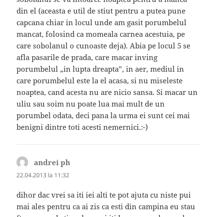
din el (aceasta e util de stiut pentru a putea pune
capcana chiar in locul unde am gasit porumbelul
mancat, folosind ca momeala carnea acestuia, pe
care sobolanul o cunoaste deja). Abia pe locul 5 se
afla pasarile de prada, care macar inving
porumbelul „in lupta dreapta”, in aer, mediul in
care porumbelul este la el acasa, si nu miseleste
noaptea, cand acesta nu are nicio sansa. Si macar un
uliu sau soim nu poate lua mai mult de un
porumbel odata, deci pana la urma ei sunt cei mai
benigni dintre toti acesti nemernici.:-)
andrei ph
spune:
22.04.2013 la 11:32
dihor dac vrei sa iti iei alti te pot ajuta cu niste pui
mai ales pentru ca ai zis ca esti din campina eu stau