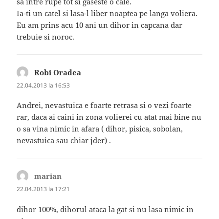
sa intre rupe tot si gaseste o cale.
Ia-ti un catel si lasa-l liber noaptea pe langa voliera.
Eu am prins acu 10 ani un dihor in capcana dar
trebuie si noroc.
Robi Oradea
spune:
22.04.2013 la 16:53
Andrei, nevastuica e foarte retrasa si o vezi foarte
rar, daca ai caini in zona volierei cu atat mai bine nu
o sa vina nimic in afara ( dihor, pisica, sobolan,
nevastuica sau chiar jder) .
marian
spune:
22.04.2013 la 17:21
dihor 100%, dihorul ataca la gat si nu lasa nimic in