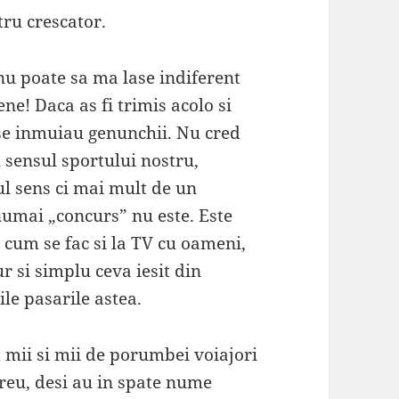
ru crescator.
nu poate sa ma lase indiferent
e! Daca as fi trimis acolo si
 se inmuiau genunchii. Nu cred
 sensul sportului nostru,
l sens ci mai mult de un
umai „concurs” nu este. Este
 cum se fac si la TV cu oameni,
r si simplu ceva iesit din
le pasarile astea.
t mii si mii de porumbei voiajori
greu, desi au in spate nume