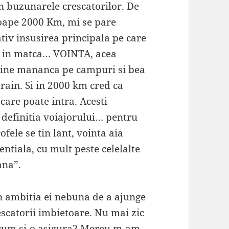
in buzunarele crescatorilor. De
oape 2000 Km, mi se pare
tiv insusirea principala pe care
am in matca… VOINTA, acea
bine mananca pe campuri si bea
strain. Si in 2000 km cred ca
 care poate intra. Acesti
definitia voiajorului… pentru
ofele se tin lant, vointa aia
ntiala, cu mult peste celelalte
ana”.
 in ambitia ei nebuna de a ajunge
scatorii imbietoare. Nu mai zic
a cum si-o asigura? Mereu m-am