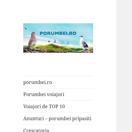
Porumbei.ro
Enciclopedia porumbelului
porumbei.ro
Porumbei voiajori
Voiajori de TOP 10
Anunturi – porumbei pripasiti
Crescatoria