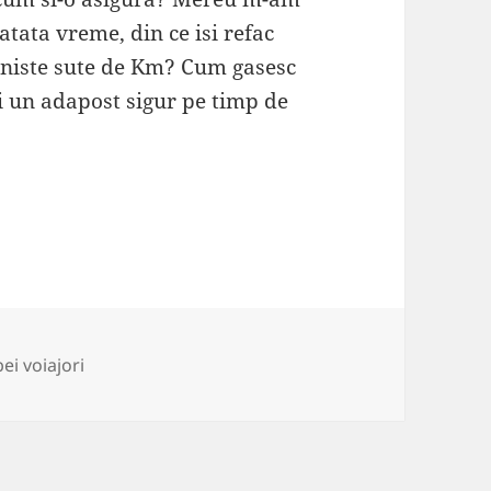
tata vreme, din ce isi refac
 niste sute de Km? Cum gasesc
i un adapost sigur pe timp de
ii
i voiajori