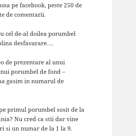
lona pe facebook, peste 250 de
ute de comentarii.
cu cel de-al doilea porumbel
 plina desfasurare….
eo de prezentare al unui
unui porumbel de fond –
ma gasim in numarul de
a pe primul porumbel sosit de la
ia? Nu cred ca stii dar vine
ri si un numar de la 1 la 9.