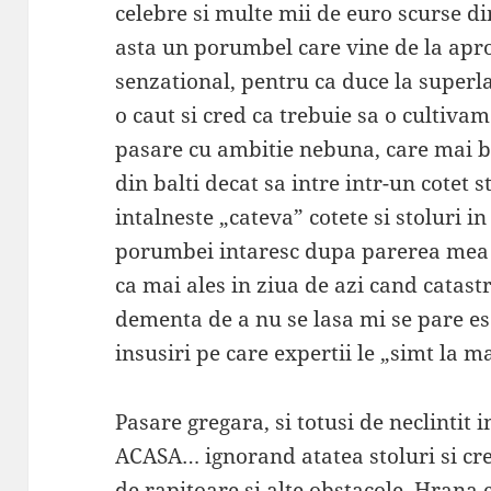
celebre si multe mii de euro scurse d
asta un porumbel care vine de la apr
senzational, pentru ca duce la superla
o caut si cred ca trebuie sa o cultiv
pasare cu ambitie nebuna, care mai 
din balti decat sa intre intr-un cotet 
intalneste „cateva” cotete si stoluri in
porumbei intaresc dupa parerea mea 
ca mai ales in ziua de azi cand catastr
dementa de a nu se lasa mi se pare ese
insusiri pe care expertii le „simt la m
Pasare gregara, si totusi de neclintit
ACASA… ignorand atatea stoluri si cre
de rapitoare si alte obstacole. Hran