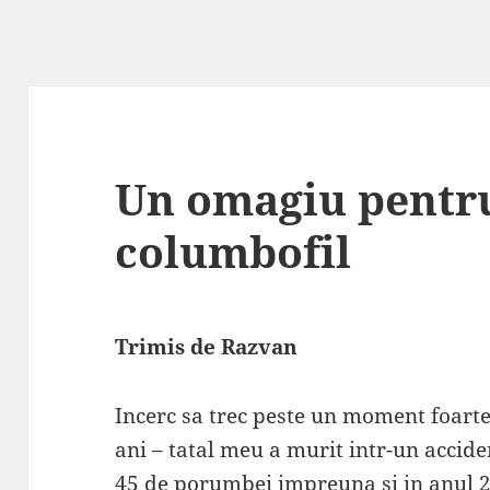
Un omagiu pentru
columbofil
Trimis de Razvan
Incerc sa trec peste un moment foart
ani – tatal meu a murit intr-un accid
45 de porumbei impreuna si in anul 