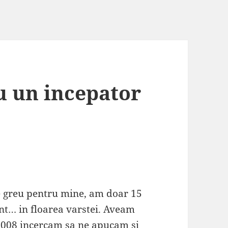
 un incepator
e greu pentru mine, am doar 15
ent… in floarea varstei. Aveam
2008 incercam sa ne apucam si