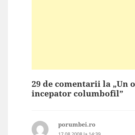
29 de comentarii la „Un
incepator columbofil”
porumbei.ro
spune:
17.08.2008 la 14:39