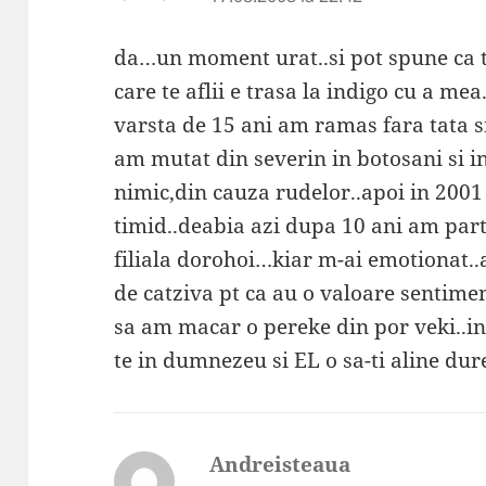
da…un moment urat..si pot spune ca te
care te aflii e trasa la indigo cu a me
varsta de 15 ani am ramas fara tata
am mutat din severin in botosani si i
nimic,din cauza rudelor..apoi in 200
timid..deabia azi dupa 10 ani am part
filiala dorohoi…kiar m-ai emotionat..
de catziva pt ca au o valoare sentimen
sa am macar o pereke din por veki..
te in dumnezeu si EL o sa-ti aline du
Andreisteaua
spune: