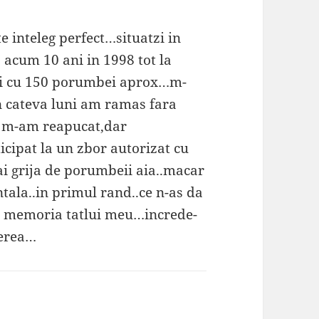
 inteleg perfect…situatzi in
a. acum 10 ani in 1998 tot la
 si cu 150 porumbei aprox…m-
n cateva luni am ramas fara
1 m-am reapucat,dar
icipat la un zbor autorizat cu
ai grija de porumbeii aia..macar
tala..in primul rand..ce n-as da
in memoria tatlui meu…increde-
rerea…