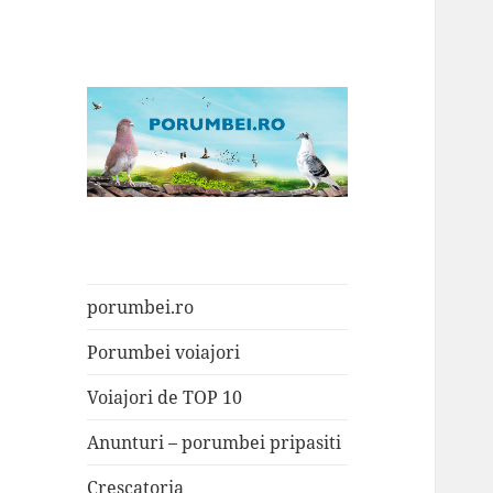
Porumbei.ro
Enciclopedia porumbelului
porumbei.ro
Porumbei voiajori
Voiajori de TOP 10
Anunturi – porumbei pripasiti
Crescatoria